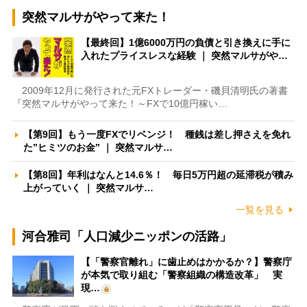
突然マルサがやって来た！
【最終回】1億6000万円の負債と引き換えに手に
入れたプライスレスな経験 ｜ 突然マルサがや…
2009年12月に発行された元FXトレーダー・磯貝清明氏の著書
『突然マルサがやって来た！～FXで10億円稼い…
【第9回】もう一度FXでリベンジ！ 種銭は差し押さえを免れ
た”ヒミツのお金” ｜ 突然マルサ…
【第8回】年利はなんと14.6％！ 毎日5万円超の延滞税が積み
上がっていく ｜ 突然マルサ…
一覧を見る
河合雅司「人口減少ニッポンの活路」
【「警察官離れ」に歯止めはかかるか？】警察庁
が本気で取り組む「警察組織の構造改革」 実
現…