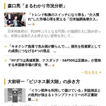
森口亮「まるわかり市況分析」
「トレンド転換のスイッチになり得る」“介入慣
れ”した市場心理を変える「日米協調為替介入」
…
日米両政府が、約28年ぶりとなる円買いの協調介入に踏み切っ
た。米国も追加介入を辞さない姿勢を示して…
「キオクシア急落で含み損が膨らんで…」損失を投資家として
の成長につなげる4つの視点 …
「NYダウは高値更新、ナスダック・S&P500は足踏み」が意味
する米国株市場の変化 半…
一覧を見る
大前研一「ビジネス新大陸」の歩き方
「イラン戦争を利用して儲けている」利益相反と
の批判が強まるトランプファミリーの不正蓄財
疑…