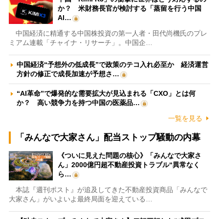
か？ 米財務長官が検討する「蒸留を行う中国
AI…
中国経済に精通する中国株投資の第一人者・田代尚機氏のプレ
ミアム連載「チャイナ・リサーチ」。中国企…
中国経済“予想外の低成長”で政策のテコ入れ必至か 経済運営
方針の修正で成長加速が予想さ…
“AI革命”で爆発的な需要拡大が見込まれる「CXO」とは何
か？ 高い競争力を持つ中国の医薬品…
一覧を見る
「みんなで大家さん」配当ストップ騒動の内幕
《ついに見えた問題の核心》「みんなで大家さ
ん」2000億円超不動産投資トラブル“異常なく
ら…
本誌『週刊ポスト』が追及してきた不動産投資商品「みんなで
大家さん」がいよいよ最終局面を迎えている…