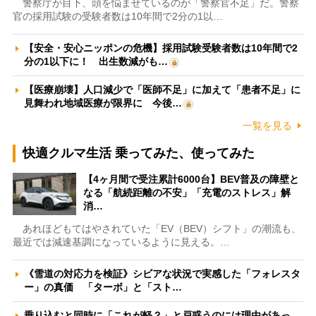
警察庁が目下、頭を悩ませているのが「警察官不足」だ。警察
官の採用試験の受験者数は10年間で2分の1以…
【安全・安心ニッポンの危機】採用試験受験者数は10年間で2
分の1以下に！ 出生数減がも…
【医療崩壊】人口減少で「医師不足」に加えて「患者不足」に
見舞われ地域医療が限界に 今後…
一覧を見る
快適クルマ生活 乗ってみた、使ってみた
【4ヶ月間で受注累計6000台】BEV普及の障壁と
なる「航続距離の不安」「充電のストレス」解
消…
あれほどもてはやされていた「EV（BEV）シフト」の潮流も、
最近では減速基調になっているように見える。…
《雪道の対応力を検証》シビアな状況で実感した「フォレスタ
ー」の真価 「ターボ」と「スト…
乗り込むと同時に「これが軽？」と戸惑うのには理由があっ