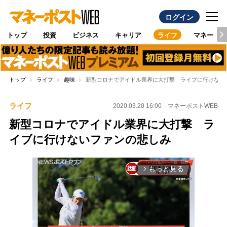
ログイン
トップ
投資
ビジネス
キャリア
ライフ
マネー
トップ
ライフ
趣味
新型コロナでアイドル業界に大打撃 ライブに行けない
ライフ
2020.03.20 16:00
マネーポストWEB
新型コロナでアイドル業界に大打撃 ラ
イブに行けないファンの悲しみ
もっと見る
arrow_forward_ios