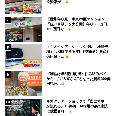
投資家が…
【世帯年収別・東京23区マンション
7
「狙い目駅」を大公開】年収500万円、
700万円で…
【キオクシア・ショック後に「株価倍
8
増」も期待できる注目銘柄5選】資産3
億円超・…
《利益は年5億円前後》住み込みバイト
9
から“ギガ大家さん”となった資産200億
円税理…
キオクシア・ショックで「次にマネー
10
が流れる」16銘柄 AI相場の裏で割安
に放置され…