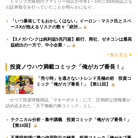
トランプ大統領のファミリー信託が今年1～3月に3000回以上も
の証券取引を行っていたことが明らかになり…
「いつ暴発してもおかしくはない」イーロン・マスク氏とスペ
ースXが抱えるリスクの数々「絶対…
【3メガバンクは純利益5兆円超】銀行、商社、ゼネコンは最高
益続出の一方で、中小企業・…
一覧を見る
投資ノウハウ満載コミック「俺がカブ番長！」
「売り時」を逃さないトレンド見極め術 投資コ
ミック「俺がカブ番長！」【第11回】
かつて投資情報雑誌「マネーポスト」にて、圧倒的な情報量が
詰め込まれた「天下無敵の株コミック」とし…
テクニカル分析・集中講義 投資コミック「俺がカブ番長！」
【第10回】
不透明相場に勝つ信用取引の極意 投資コミック「俺がカブ番