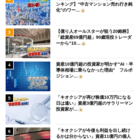
ンキング】“中古マンション売れ行き鈍
化”のワー…
【億り人オールスターが狙う20銘柄】
3
「総資産69億円超」90歳現役トレーダ
ーから“10…
資産10億円超の投資家が明かす“AI・半
4
導体相場に乗らなかった理由” フルポ
ジション…
「キオクシアが再び株価10万円になる
5
日は遠い」資産3億円超のサラリーマン
投資家が…
「キオクシアが今後も利益を出し続け
6
るかは分からない」資産11億円の個人