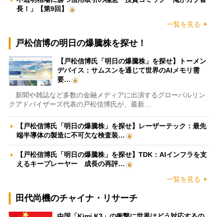
長！」【第9回】
一覧を見る
戸松信博の明日の爆騰株を探せ！
【戸松信博氏「明日の爆騰株」を探せ】トーメン
デバイス：サムスンを通じて世界のAIメモリ需
要…
新聞や雑誌など多数の金融メディアに出演するグローバルリン
クアドバイザーズ代表の戸松信博氏が、最新…
【戸松信博氏「明日の爆騰株」を探せ】レーザーテック：最先
端半導体の製造に不可欠な検査装…
【戸松信博氏「明日の爆騰株」を探せ】TDK：AIインフラを支
えるキープレーヤー 成長の再評…
一覧を見る
田代尚機のチャイナ・リサーチ
中国「Kimi K3」の衝撃に世界はどう対応するの