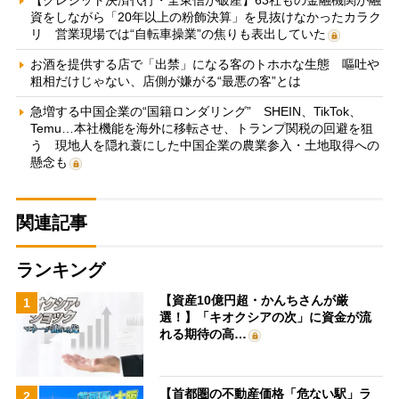
資をしながら「20年以上の粉飾決算」を見抜けなかったカラク
リ 営業現場では“自転車操業”の焦りも表出していた
お酒を提供する店で「出禁」になる客のトホホな生態 嘔吐や
粗相だけじゃない、店側が嫌がる“最悪の客”とは
急増する中国企業の“国籍ロンダリング” SHEIN、TikTok、
Temu…本社機能を海外に移転させ、トランプ関税の回避を狙
う 現地人を隠れ蓑にした中国企業の農業参入・土地取得への
懸念も
関連記事
ランキング
【資産10億円超・かんちさんが厳
1
選！】「キオクシアの次」に資金が流
れる期待の高…
【首都圏の不動産価格「危ない駅」ラ
2