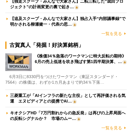
【独走スクープ・みんなで大家さん】二転三転した“成田プロ
ジェクト”の計画変更の裏で起き…
【追及スクープ・みんなで大家さん】独占入手“内部議事録”で
明かされる柳瀬健一・代表の思…
一覧を見る
古賀真人「発掘！好決算銘柄」
《株価34％急落のワークマンに特大反転の期待》
6月の売上低迷を吹き飛ばす第1四半期決算、…
6月3日に8330円をつけたワークマン（東証スタンダード・
7564）の株価は、わずか1カ月あまりで約34％下落…
三菱重工が「AIインフラの新たな主役」として再評価される気
運 エヌビディアとの提携でAI…
キオクシアHD「7万円割れからの急反発」は再びの上昇局面へ
の反転シグナルか？ 市場のムー…
一覧を見る