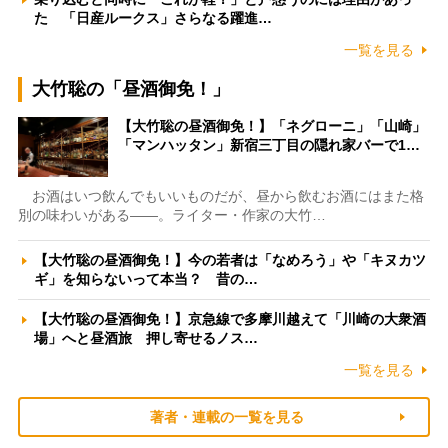
た 「日産ルークス」さらなる躍進…
一覧を見る
大竹聡の「昼酒御免！」
【大竹聡の昼酒御免！】「ネグローニ」「山崎」
「マンハッタン」新宿三丁目の隠れ家バーで1…
お酒はいつ飲んでもいいものだが、昼から飲むお酒にはまた格
別の味わいがある――。ライター・作家の大竹…
【大竹聡の昼酒御免！】今の若者は「なめろう」や「キヌカツ
ギ」を知らないって本当？ 昔の…
【大竹聡の昼酒御免！】京急線で多摩川越えて「川崎の大衆酒
場」へと昼酒旅 押し寄せるノス…
一覧を見る
著者・連載の一覧を見る