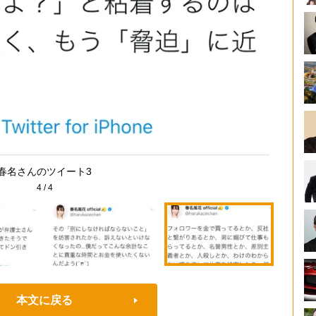
春名さんのツイート3
4
/
4
本文に戻る