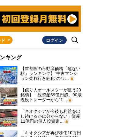
ンド
ログイン
ンキング
【首都圏の不動産価格「危ない
駅」ランキング】“中古マンシ
ョン売れ行き鈍化”のワ…
【億り人オールスターが狙う20
銘柄】「総資産69億円超」90歳
現役トレーダーから“1…
「キオクシアが今後も利益を出
し続けるかは分からない」資産
11億円の個人投資家…
「キオクシアが再び株価10万円