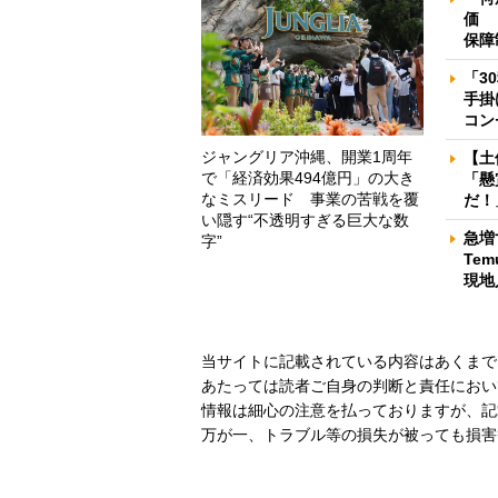
価 
保障
「3
手掛
コン
ジャングリア沖縄、開業1周年
【土
で「経済効果494億円」の大き
「懸
なミスリード 事業の苦戦を覆
だ！
い隠す“不透明すぎる巨大な数
急増
字”
Te
現地
当サイトに記載されている内容はあくまで
あたっては読者ご自身の判断と責任におい
情報は細心の注意を払っておりますが、記
万が一、トラブル等の損失が被っても損害