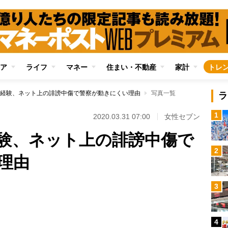
ア
ライフ
マネー
住まい・不動産
家計
トレ
経験、ネット上の誹謗中傷で警察が動きにくい理由
写真一覧
ラ
1
2020.03.31 07:00
女性セブン
験、ネット上の誹謗中傷で
2
理由
3
Loaded
:
100.00%
4