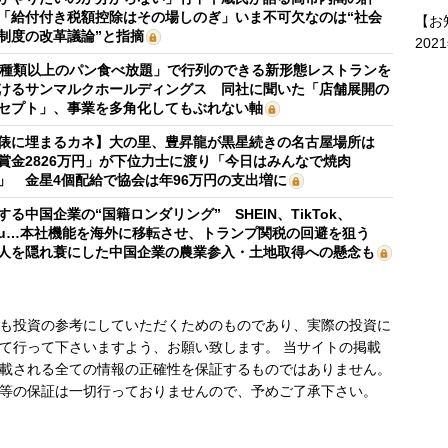
「給付付き税額控除はその場しのぎ」いま不可欠なのは“社会
【お
制度の改革議論”と指摘
202
0種類以上のパン食べ放題」で行列のできる新形態レストランを
けるサンマルクホールディングス 同社に聞いた「店舗展開の
セプト」、事業を多角化してもぶれない軸
俵に埋まるカネ】大の里、豊昇龍が黒星続きの名古屋場所は
賞金2826万円」が下位力士に渡り「今日はみんなで焼肉
」 金星4個配給で協会は年96万円の支出増に
する中国企業の“国籍ロンダリング” SHEIN、TikTok、
mu…本社機能を海外に移転させ、トランプ関税の回避を狙う
人を隠れ蓑にした中国企業の農業参入・土地取得への懸念も
も投資の参考にしていただくためのものであり、実際の投資に
て行って下さいますよう、お願い致します。 当サイトの掲載
載される全ての情報の正確性を保証するものではありません。
等の保証は一切行っておりませんので、予めご了承下さい。