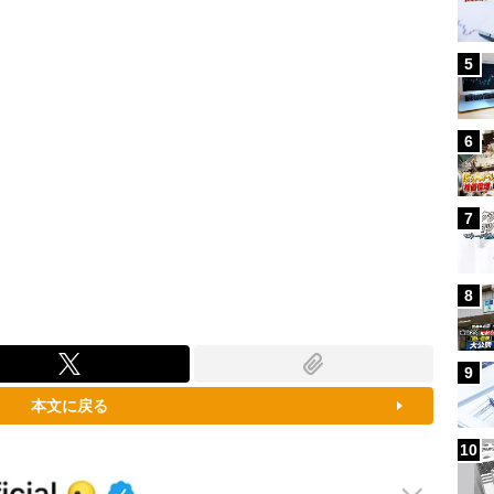
5
6
7
8
9
本文に戻る
10