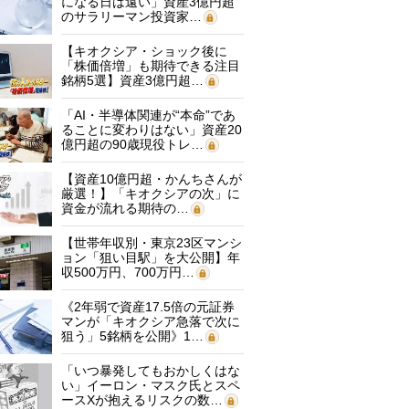
になる日は遠い」資産3億円超
のサラリーマン投資家…
【キオクシア・ショック後に
「株価倍増」も期待できる注目
銘柄5選】資産3億円超…
「AI・半導体関連が“本命”であ
ることに変わりはない」資産20
億円超の90歳現役トレ…
【資産10億円超・かんちさんが
厳選！】「キオクシアの次」に
資金が流れる期待の…
【世帯年収別・東京23区マンシ
ョン「狙い目駅」を大公開】年
収500万円、700万円…
《2年弱で資産17.5倍の元証券
マンが「キオクシア急落で次に
狙う」5銘柄を公開》1…
「いつ暴発してもおかしくはな
い」イーロン・マスク氏とスペ
ースXが抱えるリスクの数…