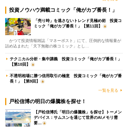
投資ノウハウ満載コミック「俺がカブ番長！」
「売り時」を逃さないトレンド見極め術 投資コ
ミック「俺がカブ番長！」【第11回】
かつて投資情報雑誌「マネーポスト」にて、圧倒的な情報量が
詰め込まれた「天下無敵の株コミック」とし…
テクニカル分析・集中講義 投資コミック「俺がカブ番長！」
【第10回】
不透明相場に勝つ信用取引の極意 投資コミック「俺がカブ番
長！」【第9回】
一覧を見る
戸松信博の明日の爆騰株を探せ！
【戸松信博氏「明日の爆騰株」を探せ】トーメン
デバイス：サムスンを通じて世界のAIメモリ需
要…