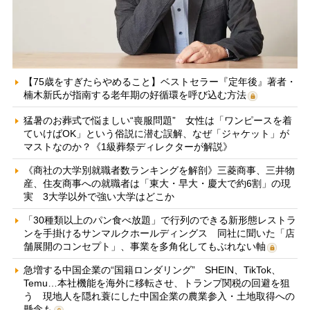
【75歳をすぎたらやめること】ベストセラー『定年後』著者・
楠木新氏が指南する老年期の好循環を呼び込む方法
猛暑のお葬式で悩ましい“喪服問題” 女性は「ワンピースを着
ていけばOK」という俗説に潜む誤解、なぜ「ジャケット」が
マストなのか？《1級葬祭ディレクターが解説》
《商社の大学別就職者数ランキングを解剖》三菱商事、三井物
産、住友商事への就職者は「東大・早大・慶大で約6割」の現
実 3大学以外で強い大学はどこか
「30種類以上のパン食べ放題」で行列のできる新形態レストラ
ンを手掛けるサンマルクホールディングス 同社に聞いた「店
舗展開のコンセプト」、事業を多角化してもぶれない軸
急増する中国企業の“国籍ロンダリング” SHEIN、TikTok、
Temu…本社機能を海外に移転させ、トランプ関税の回避を狙
う 現地人を隠れ蓑にした中国企業の農業参入・土地取得への
懸念も