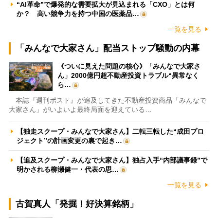
“AI革命”で爆発的な需要拡大が見込まれる「CXO」とは何
か？ 高い競争力を持つ中国の医薬品…
一覧を見る
「みんなで大家さん」配当ストップ騒動の内幕
《ついに見えた問題の核心》「みんなで大家さ
ん」2000億円超不動産投資トラブル“異常なく
ら…
本誌『週刊ポスト』が追及してきた不動産投資商品「みんなで
大家さん」がいよいよ最終局面を迎えている…
【独走スクープ・みんなで大家さん】二転三転した“成田プロ
ジェクト”の計画変更の裏で起き…
【追及スクープ・みんなで大家さん】独占入手“内部議事録”で
明かされる柳瀬健一・代表の思…
一覧を見る
古賀真人「発掘！好決算銘柄」