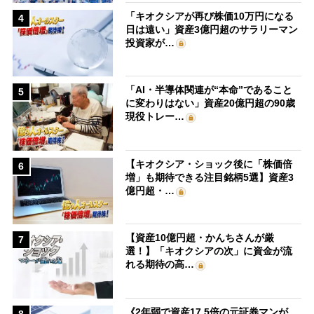
「キオクシアが再び株価10万円になる
4
日は遠い」資産3億円超のサラリーマン
投資家が…
「AI・半導体関連が“本命”であること
5
に変わりはない」資産20億円超の90歳
現役トレー…
【キオクシア・ショック後に「株価倍
6
増」も期待できる注目銘柄5選】資産3
億円超・…
【資産10億円超・かんちさんが厳
7
選！】「キオクシアの次」に資金が流
れる期待の高…
《2年弱で資産17.5倍の元証券マンが
8