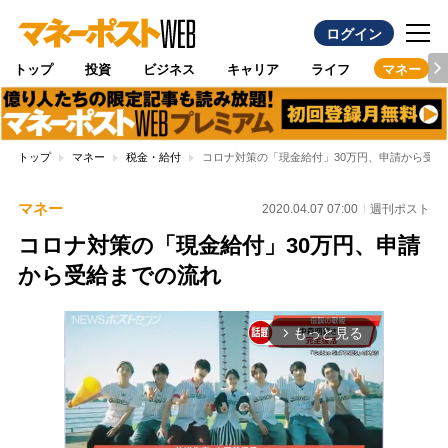
ログイン
トップ
投資
ビジネス
キャリア
ライフ
マネー
トップ
マネー
税金・給付
コロナ対策の「現金給付」30万円、申請から受給
マネー
2020.04.07 07:00
週刊ポスト
コロナ対策の「現金給付」30万円、申請
から受給までの流れ
もっと見る
arrow_forward_ios