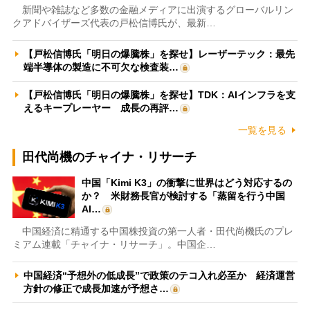
新聞や雑誌など多数の金融メディアに出演するグローバルリン
クアドバイザーズ代表の戸松信博氏が、最新…
【戸松信博氏「明日の爆騰株」を探せ】レーザーテック：最先
端半導体の製造に不可欠な検査装…
【戸松信博氏「明日の爆騰株」を探せ】TDK：AIインフラを支
えるキープレーヤー 成長の再評…
一覧を見る
田代尚機のチャイナ・リサーチ
中国「Kimi K3」の衝撃に世界はどう対応するの
か？ 米財務長官が検討する「蒸留を行う中国
AI…
中国経済に精通する中国株投資の第一人者・田代尚機氏のプレ
ミアム連載「チャイナ・リサーチ」。中国企…
中国経済“予想外の低成長”で政策のテコ入れ必至か 経済運営
方針の修正で成長加速が予想さ…