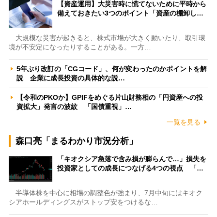
【資産運用】大災害時に慌てないために平時から
備えておきたい3つのポイント「資産の棚卸し…
大規模な災害が起きると、株式市場が大きく動いたり、取引環
境が不安定になったりすることがある。一方…
5年ぶり改訂の「CGコード」、何が変わったのかポイントを解
説 企業に成長投資の具体的な説…
【令和のPKOか】GPIFをめぐる片山財務相の「円資産への投
資拡大」発言の波紋 「国債重視」…
一覧を見る
森口亮「まるわかり市況分析」
「キオクシア急落で含み損が膨らんで…」損失を
投資家としての成長につなげる4つの視点 「…
半導体株を中心に相場の調整色が強まり、7月中旬にはキオク
シアホールディングスがストップ安をつけるな…