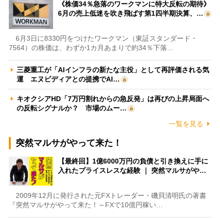
《株価34％急落のワークマンに特大反転の期待》
6月の売上低迷を吹き飛ばす第1四半期決算、…
6月3日に8330円をつけたワークマン（東証スタンダード・
7564）の株価は、わずか1カ月あまりで約34％下落…
三菱重工が「AIインフラの新たな主役」として再評価される気
運 エヌビディアとの提携でAI…
キオクシアHD「7万円割れからの急反発」は再びの上昇局面へ
の反転シグナルか？ 市場のムー…
一覧を見る
突然マルサがやって来た！
【最終回】1億6000万円の負債と引き換えに手に
入れたプライスレスな経験 ｜ 突然マルサがや…
2009年12月に発行された元FXトレーダー・磯貝清明氏の著書
『突然マルサがやって来た！～FXで10億円稼い…