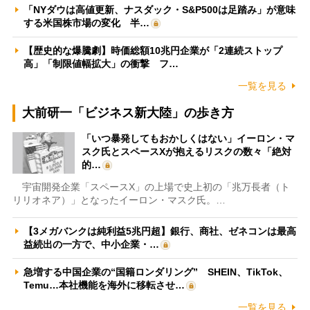
「NYダウは高値更新、ナスダック・S&P500は足踏み」が意味
する米国株市場の変化 半…
【歴史的な爆騰劇】時価総額10兆円企業が「2連続ストップ
高」「制限値幅拡大」の衝撃 フ…
一覧を見る
大前研一「ビジネス新大陸」の歩き方
「いつ暴発してもおかしくはない」イーロン・マ
スク氏とスペースXが抱えるリスクの数々「絶対
的…
宇宙開発企業「スペースX」の上場で史上初の「兆万長者（ト
リリオネア）」となったイーロン・マスク氏。…
【3メガバンクは純利益5兆円超】銀行、商社、ゼネコンは最高
益続出の一方で、中小企業・…
急増する中国企業の“国籍ロンダリング” SHEIN、TikTok、
Temu…本社機能を海外に移転させ…
一覧を見る