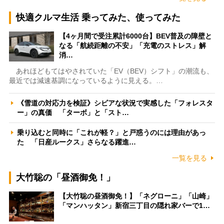
快適クルマ生活 乗ってみた、使ってみた
【4ヶ月間で受注累計6000台】BEV普及の障壁と
なる「航続距離の不安」「充電のストレス」解
消…
あれほどもてはやされていた「EV（BEV）シフト」の潮流も、
最近では減速基調になっているように見える。…
《雪道の対応力を検証》シビアな状況で実感した「フォレスタ
ー」の真価 「ターボ」と「スト…
乗り込むと同時に「これが軽？」と戸惑うのには理由があっ
た 「日産ルークス」さらなる躍進…
一覧を見る
大竹聡の「昼酒御免！」
【大竹聡の昼酒御免！】「ネグローニ」「山崎」
「マンハッタン」新宿三丁目の隠れ家バーで1…