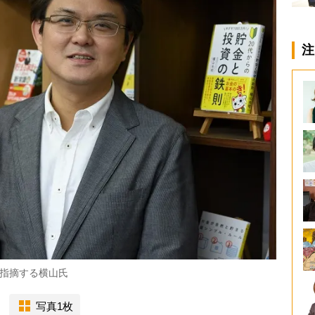
注
指摘する横山氏
写真1枚