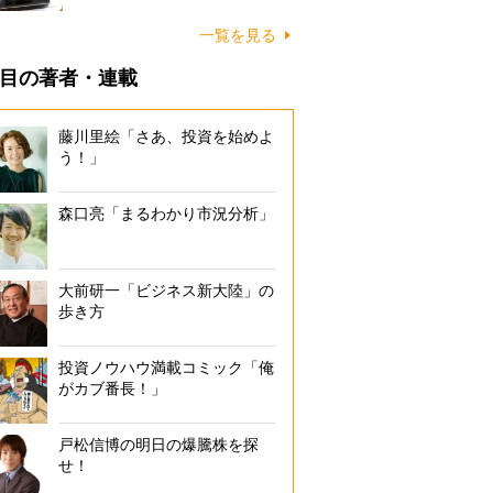
一覧を見る
目の著者・連載
藤川里絵「さあ、投資を始めよ
う！」
森口亮「まるわかり市況分析」
大前研一「ビジネス新大陸」の
歩き方
投資ノウハウ満載コミック「俺
がカブ番長！」
戸松信博の明日の爆騰株を探
せ！