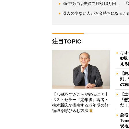
35年後には夫婦で月額13万円… 
収入の少ない人がお金持ちになるた
注目TOPIC
キオ
妙味
える
【納
到、
の右
【75歳をすぎたらやめること】
【土
ベストセラー『定年後』著者・
「懸
楠木新氏が指南する老年期の好
だ！
循環を呼び込む方法
急増
Te
現地