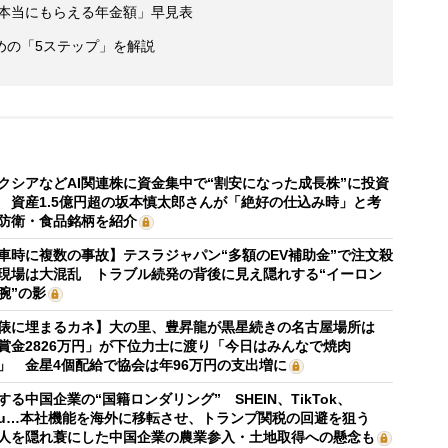
「本当にもらえる年金額」早見表
めの「5ステップ」を解説
クシアなどAI関連株に資金集中で“割安になった成長株”に投資
 資産1.5億円超の坂本慎太郎さんが「絶好の仕込み時」と考
防衛・食品銘柄を紹介
車時に複数の事故】テスラジャパン“多額のEV補助金”で注文殺
現場は大混乱 トラブル続発の背後に見え隠れする“イーロン
腕”の影
俵に埋まるカネ】大の里、豊昇龍が黒星続きの名古屋場所は
賞金2826万円」が下位力士に渡り「今日はみんなで焼肉
」 金星4個配給で協会は年96万円の支出増に
する中国企業の“国籍ロンダリング” SHEIN、TikTok、
mu…本社機能を海外に移転させ、トランプ関税の回避を狙う
人を隠れ蓑にした中国企業の農業参入・土地取得への懸念も