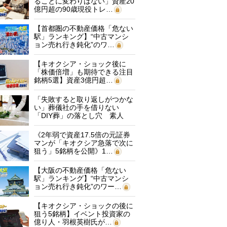
ることに変わりはない」資産20
億円超の90歳現役トレ…
【首都圏の不動産価格「危ない
駅」ランキング】“中古マンシ
ョン売れ行き鈍化”のワ…
【キオクシア・ショック後に
「株価倍増」も期待できる注目
銘柄5選】資産3億円超…
「失敗すると取り返しがつかな
い」葬儀社の手を借りない
「DIY葬」の落とし穴 素人
に…
《2年弱で資産17.5倍の元証券
マンが「キオクシア急落で次に
狙う」5銘柄を公開》1…
【大阪の不動産価格「危ない
駅」ランキング】“中古マンシ
ョン売れ行き鈍化”のワー…
【キオクシア・ショックの後に
狙う5銘柄】イベント投資家の
億り人・羽根英樹氏が…