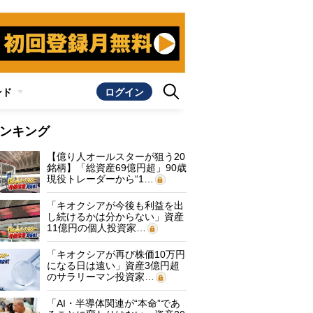
ンド
ログイン
ンキング
【億り人オールスターが狙う20
銘柄】「総資産69億円超」90歳
現役トレーダーから“1…
「キオクシアが今後も利益を出
し続けるかは分からない」資産
11億円の個人投資家…
「キオクシアが再び株価10万円
になる日は遠い」資産3億円超
のサラリーマン投資家…
「AI・半導体関連が“本命”であ