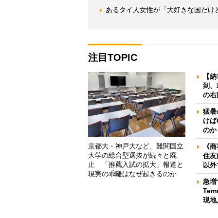
あるタイ人女性が「大好きな国だけ
注目TOPIC
【納
到、
の右
猛暑
けば
のか
京都大・神戸大など、難関国立
《商
大学の総合型選抜が続々と廃
住友
止 「推薦入試の拡大」報道と
以外
現実の乖離はなぜ起きるのか
急増
Te
現地