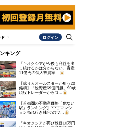
ンド
ログイン
ンキング
「キオクシアが今後も利益を出
し続けるかは分からない」資産
11億円の個人投資家…
【億り人オールスターが狙う20
銘柄】「総資産69億円超」90歳
現役トレーダーから“1…
【首都圏の不動産価格「危ない
駅」ランキング】“中古マンシ
ョン売れ行き鈍化”のワ…
「キオクシアが再び株価10万円