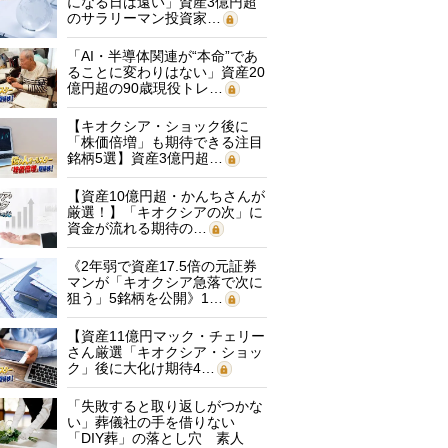
になる日は遠い」資産3億円超
のサラリーマン投資家…
「AI・半導体関連が“本命”であ
ることに変わりはない」資産20
億円超の90歳現役トレ…
【キオクシア・ショック後に
「株価倍増」も期待できる注目
銘柄5選】資産3億円超…
【資産10億円超・かんちさんが
厳選！】「キオクシアの次」に
資金が流れる期待の…
《2年弱で資産17.5倍の元証券
マンが「キオクシア急落で次に
狙う」5銘柄を公開》1…
【資産11億円マック・チェリー
さん厳選「キオクシア・ショッ
ク」後に大化け期待4…
「失敗すると取り返しがつかな
い」葬儀社の手を借りない
「DIY葬」の落とし穴 素人