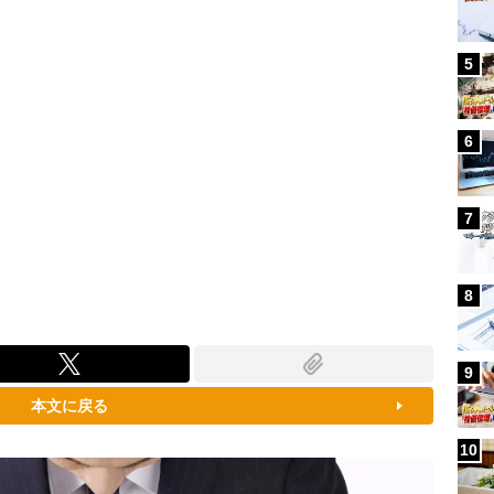
5
6
7
8
9
本文に戻る
10