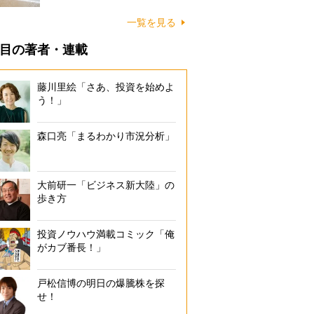
に…
一覧を見る
目の著者・連載
藤川里絵「さあ、投資を始めよ
う！」
森口亮「まるわかり市況分析」
大前研一「ビジネス新大陸」の
歩き方
投資ノウハウ満載コミック「俺
がカブ番長！」
戸松信博の明日の爆騰株を探
せ！