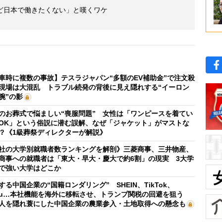
ど日本で働きたくない」と嘆くワケ
車時に複数の事故】テスラジャパン“多額のEV補助金”で注文殺
現場は大混乱 トラブル続発の背後に見え隠れする“イーロン
腕”の影
のお葬式で悩ましい“喪服問題” 女性は「ワンピースを着てい
OK」という俗説に潜む誤解、なぜ「ジャケット」がマストな
？《1級葬祭ディレクターが解説》
社の大学別就職者数ランキングを解剖》三菱商事、三井物産、
商事への就職者は「東大・早大・慶大で約6割」の現実 3大学
で強い大学はどこか
する中国企業の“国籍ロンダリング” SHEIN、TikTok、
mu…本社機能を海外に移転させ、トランプ関税の回避を狙う
人を隠れ蓑にした中国企業の農業参入・土地取得への懸念も