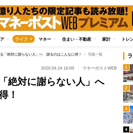
ア
ライフ
マネー
住まい・不動産
家計
トレ
る「絶対に謝らない人」へ 謝るのはこんなに得！
写真一覧
ラ
1
2020.04.24 16:00
マネーポストWEB
る「絶対に謝らない人」へ
2
得！
3
Loaded
:
100.00%
4