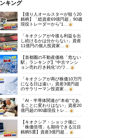
ンキング
【億り人オールスターが狙う20
銘柄】「総資産69億円超」90歳
現役トレーダーから“1…
「キオクシアが今後も利益を出
し続けるかは分からない」資産
11億円の個人投資家…
【首都圏の不動産価格「危ない
駅」ランキング】“中古マンシ
ョン売れ行き鈍化”のワ…
「キオクシアが再び株価10万円
になる日は遠い」資産3億円超
のサラリーマン投資家…
「AI・半導体関連が“本命”であ
ることに変わりはない」資産20
億円超の90歳現役トレ…
【キオクシア・ショック後に
「株価倍増」も期待できる注目
銘柄5選】資産3億円超…