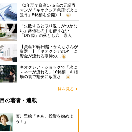
《2年弱で資産17.5倍の元証券
マンが「キオクシア急落で次に
狙う」5銘柄を公開》1…
「失敗すると取り返しがつかな
い」葬儀社の手を借りない
「DIY葬」の落とし穴 素人
に…
【資産10億円超・かんちさんが
厳選！】「キオクシアの次」に
資金が流れる期待の…
キオクシア・ショックで「次に
マネーが流れる」16銘柄 AI相
場の裏で割安に放置さ…
一覧を見る
目の著者・連載
藤川里絵「さあ、投資を始めよ
う！」