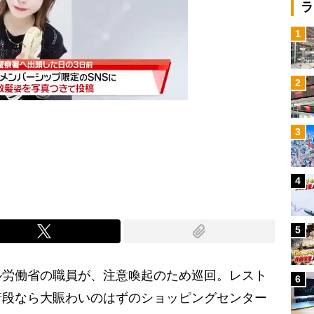
ラ
1
2
3
Mute
4
5
労働省の職員が、注意喚起のため巡回。レスト
6
普段なら大賑わいのはずのショッピングセンター