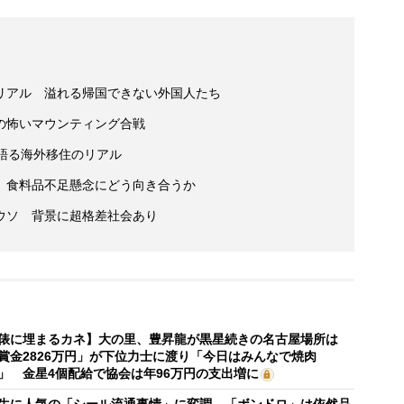
リアル 溢れる帰国できない外国人たち
の怖いマウンティング合戦
語る海外移住のリアル
 食料品不足懸念にどう向き合うか
ウソ 背景に超格差社会あり
俵に埋まるカネ】大の里、豊昇龍が黒星続きの名古屋場所は
賞金2826万円」が下位力士に渡り「今日はみんなで焼肉
」 金星4個配給で協会は年96万円の支出増に