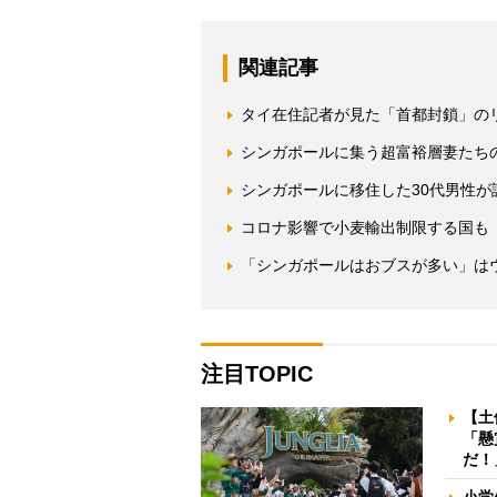
関連記事
タイ在住記者が見た「首都封鎖」の
シンガポールに集う超富裕層妻たち
シンガポールに移住した30代男性が
コロナ影響で小麦輸出制限する国も
「シンガポールはおブスが多い」は
注目TOPIC
【土
「懸
だ！