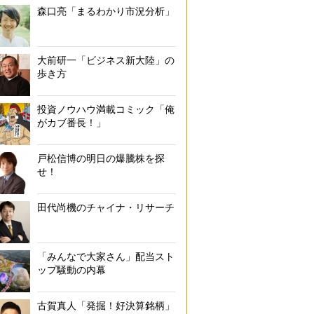
森口亮「まるわかり市況分析」
大前研一「ビジネス新大陸」の
歩き方
投資ノウハウ満載コミック「俺
がカブ番長！」
戸松信博の明日の爆騰株を探
せ！
田代尚機のチャイナ・リサーチ
「みんなで大家さん」配当スト
ップ騒動の内幕
古賀真人「発掘！好決算銘柄」