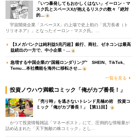
「いつ暴発してもおかしくはない」イーロン・マ
スク氏とスペースXが抱えるリスクの数々「絶対
的…
宇宙開発企業「スペースX」の上場で史上初の「兆万長者（ト
リリオネア）」となったイーロン・マスク氏。…
【3メガバンクは純利益5兆円超】銀行、商社、ゼネコンは最高
益続出の一方で、中小企業・…
急増する中国企業の“国籍ロンダリング” SHEIN、TikTok、
Temu…本社機能を海外に移転させ…
一覧を見る
投資ノウハウ満載コミック「俺がカブ番長！」
「売り時」を逃さないトレンド見極め術 投資コ
ミック「俺がカブ番長！」【第11回】
かつて投資情報雑誌「マネーポスト」にて、圧倒的な情報量が
詰め込まれた「天下無敵の株コミック」とし…