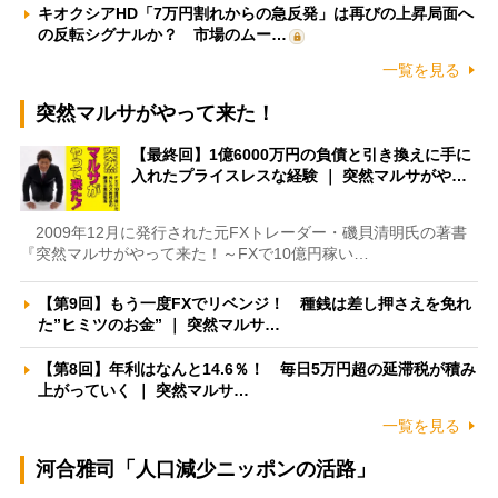
キオクシアHD「7万円割れからの急反発」は再びの上昇局面へ
の反転シグナルか？ 市場のムー…
一覧を見る
突然マルサがやって来た！
【最終回】1億6000万円の負債と引き換えに手に
入れたプライスレスな経験 ｜ 突然マルサがや…
2009年12月に発行された元FXトレーダー・磯貝清明氏の著書
『突然マルサがやって来た！～FXで10億円稼い…
【第9回】もう一度FXでリベンジ！ 種銭は差し押さえを免れ
た”ヒミツのお金” ｜ 突然マルサ…
【第8回】年利はなんと14.6％！ 毎日5万円超の延滞税が積み
上がっていく ｜ 突然マルサ…
一覧を見る
河合雅司「人口減少ニッポンの活路」