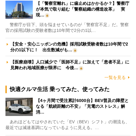
【「警察官離れ」に歯止めはかかるか？】警察庁
が本気で取り組む「警察組織の構造改革」 実
現…
警察庁が目下、頭を悩ませているのが「警察官不足」だ。警察
官の採用試験の受験者数は10年間で2分の1以…
【安全・安心ニッポンの危機】採用試験受験者数は10年間で2
分の1以下に！ 出生数減がも…
【医療崩壊】人口減少で「医師不足」に加えて「患者不足」に
見舞われ地域医療が限界に 今後…
一覧を見る
快適クルマ生活 乗ってみた、使ってみた
【4ヶ月間で受注累計6000台】BEV普及の障壁と
なる「航続距離の不安」「充電のストレス」解
消…
あれほどもてはやされていた「EV（BEV）シフト」の潮流も、
最近では減速基調になっているように見える。…