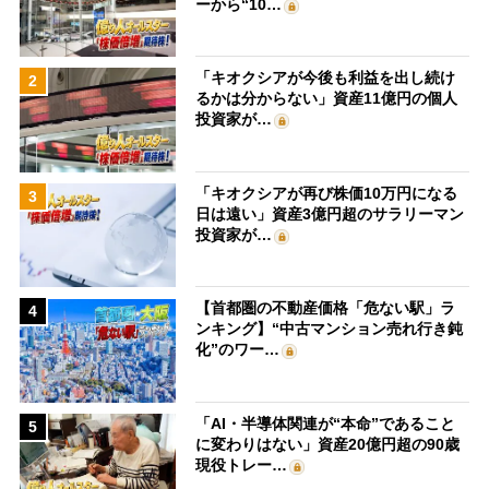
ーから“10…
「キオクシアが今後も利益を出し続け
2
るかは分からない」資産11億円の個人
投資家が…
「キオクシアが再び株価10万円になる
3
日は遠い」資産3億円超のサラリーマン
投資家が…
【首都圏の不動産価格「危ない駅」ラ
4
ンキング】“中古マンション売れ行き鈍
化”のワー…
「AI・半導体関連が“本命”であること
5
に変わりはない」資産20億円超の90歳
現役トレー…