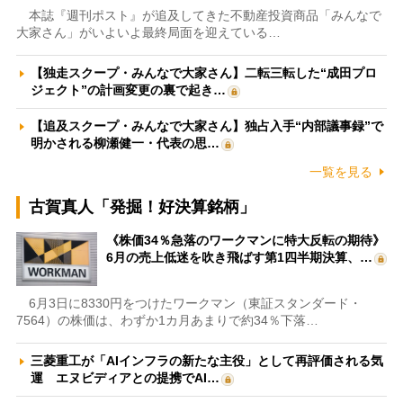
本誌『週刊ポスト』が追及してきた不動産投資商品「みんなで
大家さん」がいよいよ最終局面を迎えている…
【独走スクープ・みんなで大家さん】二転三転した“成田プロ
ジェクト”の計画変更の裏で起き…
【追及スクープ・みんなで大家さん】独占入手“内部議事録”で
明かされる柳瀬健一・代表の思…
一覧を見る
古賀真人「発掘！好決算銘柄」
《株価34％急落のワークマンに特大反転の期待》
6月の売上低迷を吹き飛ばす第1四半期決算、…
6月3日に8330円をつけたワークマン（東証スタンダード・
7564）の株価は、わずか1カ月あまりで約34％下落…
三菱重工が「AIインフラの新たな主役」として再評価される気
運 エヌビディアとの提携でAI…