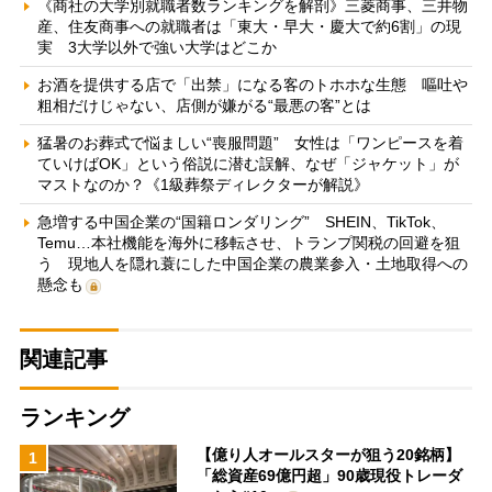
《商社の大学別就職者数ランキングを解剖》三菱商事、三井物
産、住友商事への就職者は「東大・早大・慶大で約6割」の現
実 3大学以外で強い大学はどこか
お酒を提供する店で「出禁」になる客のトホホな生態 嘔吐や
粗相だけじゃない、店側が嫌がる“最悪の客”とは
猛暑のお葬式で悩ましい“喪服問題” 女性は「ワンピースを着
ていけばOK」という俗説に潜む誤解、なぜ「ジャケット」が
マストなのか？《1級葬祭ディレクターが解説》
急増する中国企業の“国籍ロンダリング” SHEIN、TikTok、
Temu…本社機能を海外に移転させ、トランプ関税の回避を狙
う 現地人を隠れ蓑にした中国企業の農業参入・土地取得への
懸念も
関連記事
ランキング
【億り人オールスターが狙う20銘柄】
1
「総資産69億円超」90歳現役トレーダ