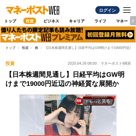
ログイン
トップ
投資
ビジネス
キャリア
ライフ
マネー
トップ
投資
株
【日本株週間見通し】日経平均はGW明けまで19000円近辺
投資
2020.04.26 08:00
マネーポストWEB
【日本株週間見通し】日経平均はGW明
けまで19000円近辺の神経質な展開か
もっと見る
arrow_forward_ios