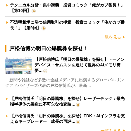
テクニカル分析・集中講義 投資コミック「俺がカブ番長！」
【第10回】
不透明相場に勝つ信用取引の極意 投資コミック「俺がカブ番
長！」【第9回】
一覧を見る
戸松信博の明日の爆騰株を探せ！
【戸松信博氏「明日の爆騰株」を探せ】トーメン
デバイス：サムスンを通じて世界のAIメモリ需
要…
新聞や雑誌など多数の金融メディアに出演するグローバルリン
クアドバイザーズ代表の戸松信博氏が、最新…
【戸松信博氏「明日の爆騰株」を探せ】レーザーテック：最先
端半導体の製造に不可欠な検査装…
【戸松信博氏「明日の爆騰株」を探せ】TDK：AIインフラを支
えるキープレーヤー 成長の再評…
一覧を見る