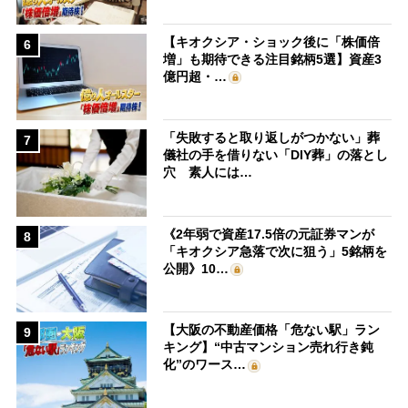
【キオクシア・ショック後に「株価倍
6
増」も期待できる注目銘柄5選】資産3
億円超・…
「失敗すると取り返しがつかない」葬
7
儀社の手を借りない「DIY葬」の落とし
穴 素人には…
《2年弱で資産17.5倍の元証券マンが
8
「キオクシア急落で次に狙う」5銘柄を
公開》10…
【大阪の不動産価格「危ない駅」ラン
9
キング】“中古マンション売れ行き鈍
化”のワース…