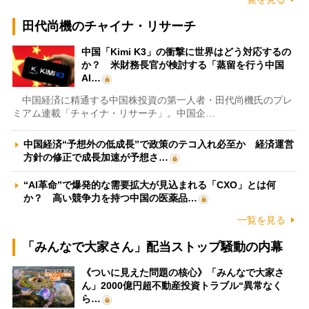
田代尚機のチャイナ・リサーチ
中国「Kimi K3」の衝撃に世界はどう対応するの
か？ 米財務長官が検討する「蒸留を行う中国
AI…
中国経済に精通する中国株投資の第一人者・田代尚機氏のプレ
ミアム連載「チャイナ・リサーチ」。中国企…
中国経済“予想外の低成長”で政策のテコ入れ必至か 経済運営
方針の修正で成長加速が予想さ…
“AI革命”で爆発的な需要拡大が見込まれる「CXO」とは何
か？ 高い競争力を持つ中国の医薬品…
一覧を見る
「みんなで大家さん」配当ストップ騒動の内幕
《ついに見えた問題の核心》「みんなで大家さ
ん」2000億円超不動産投資トラブル“異常なく
ら…