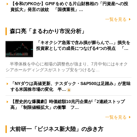
【令和のPKOか】GPIFをめぐる片山財務相の「円資産への投
資拡大」発言の波紋 「国債重視」…
一覧を見る
森口亮「まるわかり市況分析」
「キオクシア急落で含み損が膨らんで…」損失を
投資家としての成長につなげる4つの視点 「…
半導体株を中心に相場の調整色が強まり、7月中旬にはキオク
シアホールディングスがストップ安をつけるな…
「NYダウは高値更新、ナスダック・S&P500は足踏み」が意味
する米国株市場の変化 半…
【歴史的な爆騰劇】時価総額10兆円企業が「2連続ストップ
高」「制限値幅拡大」の衝撃 フ…
一覧を見る
大前研一「ビジネス新大陸」の歩き方