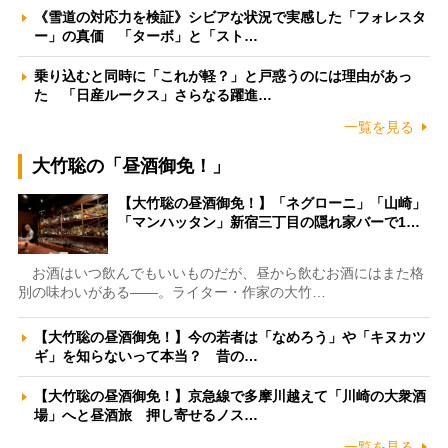
《雪道の対応力を検証》シビアな状況で実感した「フォレスタ
ー」の真価 「ターボ」と「スト…
乗り込むと同時に「これが軽？」と戸惑うのには理由があっ
た 「日産ルークス」さらなる躍進…
一覧を見る
大竹聡の「昼酒御免！」
【大竹聡の昼酒御免！】「ネグローニ」「山崎」
「マンハッタン」新宿三丁目の隠れ家バーで1…
お酒はいつ飲んでもいいものだが、昼から飲むお酒にはまた格
別の味わいがある――。ライター・作家の大竹…
【大竹聡の昼酒御免！】今の若者は「なめろう」や「キヌカツ
ギ」を知らないって本当？ 昔の…
【大竹聡の昼酒御免！】京急線で多摩川越えて「川崎の大衆酒
場」へと昼酒旅 押し寄せるノス…
一覧を見る