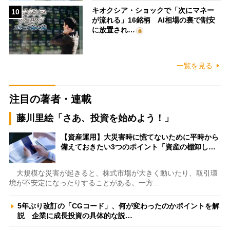
キオクシア・ショックで「次にマネー
10
が流れる」16銘柄 AI相場の裏で割安
に放置され…
一覧を見る
注目の著者・連載
藤川里絵「さあ、投資を始めよう！」
【資産運用】大災害時に慌てないために平時から
備えておきたい3つのポイント「資産の棚卸し…
大規模な災害が起きると、株式市場が大きく動いたり、取引環
境が不安定になったりすることがある。一方…
5年ぶり改訂の「CGコード」、何が変わったのかポイントを解
説 企業に成長投資の具体的な説…