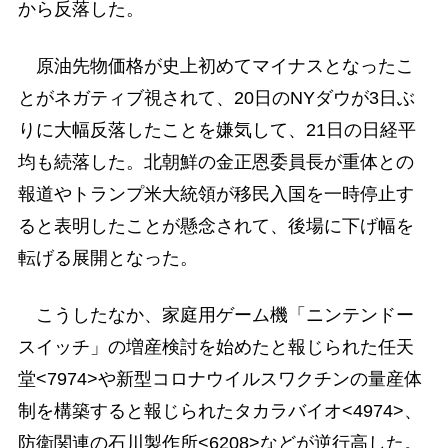
から反落した。
原油先物価格が史上初めてマイナスとなったこ
とがネガティブ視されて、20日のNYダウが3日ぶ
りに大幅反落したことを嫌気して、21日の日経平
均も続落した。北朝鮮の金正恩委員長が重体との
報道やトランプ米大統領が移民入国を一時停止す
ると表明したことが懸念されて、後場に下げ幅を
転げる展開となった。
こうしたなか、家庭用ゲーム機「ニンテンドー
スイッチ」の増産検討を始めたと報じられた任天
堂<7974>や新型コロナウイルスワクチンの量産体
制を構築すると報じられたタカラバイオ<4974>、
防衛関連の石川製作所<6208>などが逆行高した。