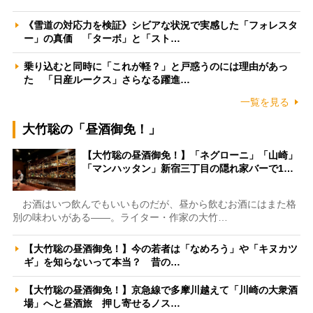
《雪道の対応力を検証》シビアな状況で実感した「フォレスタ
ー」の真価 「ターボ」と「スト…
乗り込むと同時に「これが軽？」と戸惑うのには理由があっ
た 「日産ルークス」さらなる躍進…
一覧を見る
大竹聡の「昼酒御免！」
【大竹聡の昼酒御免！】「ネグローニ」「山崎」
「マンハッタン」新宿三丁目の隠れ家バーで1…
お酒はいつ飲んでもいいものだが、昼から飲むお酒にはまた格
別の味わいがある――。ライター・作家の大竹…
【大竹聡の昼酒御免！】今の若者は「なめろう」や「キヌカツ
ギ」を知らないって本当？ 昔の…
【大竹聡の昼酒御免！】京急線で多摩川越えて「川崎の大衆酒
場」へと昼酒旅 押し寄せるノス…