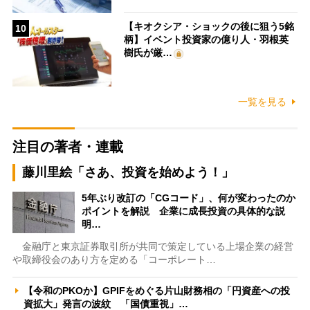
【キオクシア・ショックの後に狙う5銘
10
柄】イベント投資家の億り人・羽根英
樹氏が厳…
一覧を見る
注目の著者・連載
藤川里絵「さあ、投資を始めよう！」
5年ぶり改訂の「CGコード」、何が変わったのか
ポイントを解説 企業に成長投資の具体的な説
明…
金融庁と東京証券取引所が共同で策定している上場企業の経営
や取締役会のあり方を定める「コーポレート…
【令和のPKOか】GPIFをめぐる片山財務相の「円資産への投
資拡大」発言の波紋 「国債重視」…