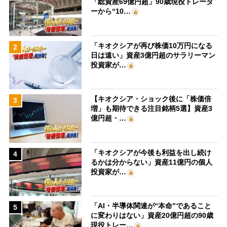
「総資産69億円超」90歳現役トレーダ
ーから“10…
「キオクシアが再び株価10万円になる
2
日は遠い」資産3億円超のサラリーマン
投資家が…
【キオクシア・ショック後に「株価倍
3
増」も期待できる注目銘柄5選】資産3
億円超・…
「キオクシアが今後も利益を出し続け
4
るかは分からない」資産11億円の個人
投資家が…
「AI・半導体関連が“本命”であること
5
に変わりはない」資産20億円超の90歳
現役トレー…