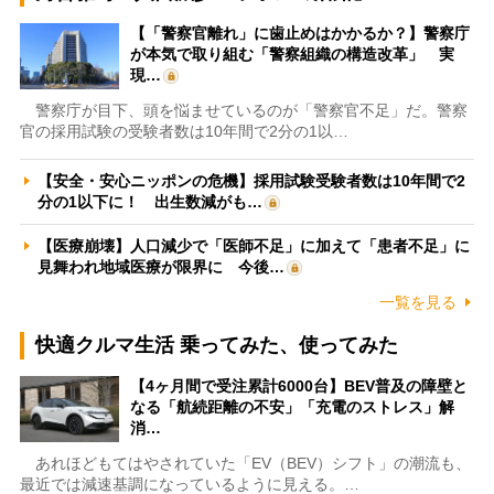
【「警察官離れ」に歯止めはかかるか？】警察庁
が本気で取り組む「警察組織の構造改革」 実
現…
警察庁が目下、頭を悩ませているのが「警察官不足」だ。警察
官の採用試験の受験者数は10年間で2分の1以…
【安全・安心ニッポンの危機】採用試験受験者数は10年間で2
分の1以下に！ 出生数減がも…
【医療崩壊】人口減少で「医師不足」に加えて「患者不足」に
見舞われ地域医療が限界に 今後…
一覧を見る
快適クルマ生活 乗ってみた、使ってみた
【4ヶ月間で受注累計6000台】BEV普及の障壁と
なる「航続距離の不安」「充電のストレス」解
消…
あれほどもてはやされていた「EV（BEV）シフト」の潮流も、
最近では減速基調になっているように見える。…