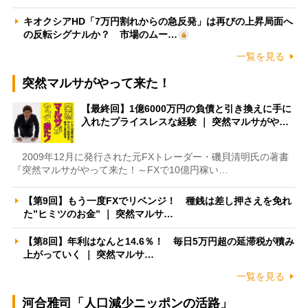
キオクシアHD「7万円割れからの急反発」は再びの上昇局面へ
の反転シグナルか？ 市場のムー…
一覧を見る
突然マルサがやって来た！
【最終回】1億6000万円の負債と引き換えに手に
入れたプライスレスな経験 ｜ 突然マルサがや…
2009年12月に発行された元FXトレーダー・磯貝清明氏の著書
『突然マルサがやって来た！～FXで10億円稼い…
【第9回】もう一度FXでリベンジ！ 種銭は差し押さえを免れ
た”ヒミツのお金” ｜ 突然マルサ…
【第8回】年利はなんと14.6％！ 毎日5万円超の延滞税が積み
上がっていく ｜ 突然マルサ…
一覧を見る
河合雅司「人口減少ニッポンの活路」