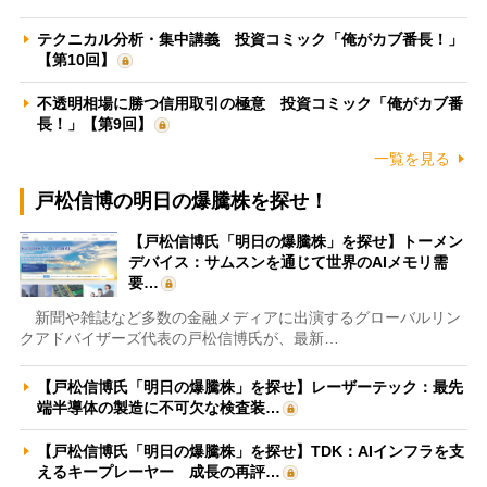
テクニカル分析・集中講義 投資コミック「俺がカブ番長！」
【第10回】
不透明相場に勝つ信用取引の極意 投資コミック「俺がカブ番
長！」【第9回】
一覧を見る
戸松信博の明日の爆騰株を探せ！
【戸松信博氏「明日の爆騰株」を探せ】トーメン
デバイス：サムスンを通じて世界のAIメモリ需
要…
新聞や雑誌など多数の金融メディアに出演するグローバルリン
クアドバイザーズ代表の戸松信博氏が、最新…
【戸松信博氏「明日の爆騰株」を探せ】レーザーテック：最先
端半導体の製造に不可欠な検査装…
【戸松信博氏「明日の爆騰株」を探せ】TDK：AIインフラを支
えるキープレーヤー 成長の再評…