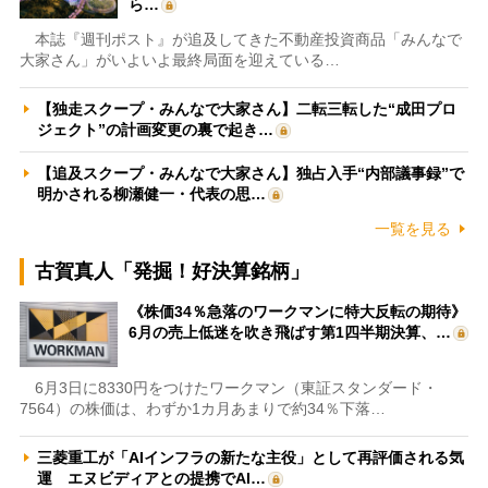
ら…
本誌『週刊ポスト』が追及してきた不動産投資商品「みんなで
大家さん」がいよいよ最終局面を迎えている…
【独走スクープ・みんなで大家さん】二転三転した“成田プロ
ジェクト”の計画変更の裏で起き…
【追及スクープ・みんなで大家さん】独占入手“内部議事録”で
明かされる柳瀬健一・代表の思…
一覧を見る
古賀真人「発掘！好決算銘柄」
《株価34％急落のワークマンに特大反転の期待》
6月の売上低迷を吹き飛ばす第1四半期決算、…
6月3日に8330円をつけたワークマン（東証スタンダード・
7564）の株価は、わずか1カ月あまりで約34％下落…
三菱重工が「AIインフラの新たな主役」として再評価される気
運 エヌビディアとの提携でAI…