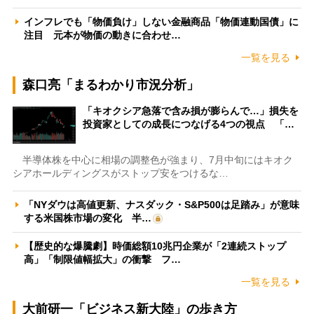
インフレでも「物価負け」しない金融商品「物価連動国債」に
注目 元本が物価の動きに合わせ…
一覧を見る
森口亮「まるわかり市況分析」
「キオクシア急落で含み損が膨らんで…」損失を
投資家としての成長につなげる4つの視点 「…
半導体株を中心に相場の調整色が強まり、7月中旬にはキオク
シアホールディングスがストップ安をつけるな…
「NYダウは高値更新、ナスダック・S&P500は足踏み」が意味
する米国株市場の変化 半…
【歴史的な爆騰劇】時価総額10兆円企業が「2連続ストップ
高」「制限値幅拡大」の衝撃 フ…
一覧を見る
大前研一「ビジネス新大陸」の歩き方