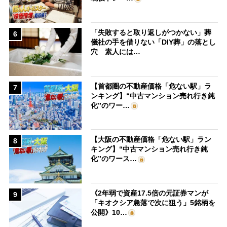
「失敗すると取り返しがつかない」葬
6
儀社の手を借りない「DIY葬」の落とし
穴 素人には…
【首都圏の不動産価格「危ない駅」ラ
7
ンキング】“中古マンション売れ行き鈍
化”のワー…
【大阪の不動産価格「危ない駅」ラン
8
キング】“中古マンション売れ行き鈍
化”のワース…
《2年弱で資産17.5倍の元証券マンが
9
「キオクシア急落で次に狙う」5銘柄を
公開》10…