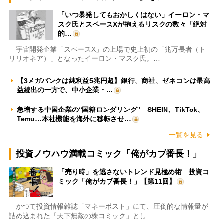
「いつ暴発してもおかしくはない」イーロン・マ
スク氏とスペースXが抱えるリスクの数々「絶対
的…
宇宙開発企業「スペースX」の上場で史上初の「兆万長者（ト
リリオネア）」となったイーロン・マスク氏。…
【3メガバンクは純利益5兆円超】銀行、商社、ゼネコンは最高
益続出の一方で、中小企業・…
急増する中国企業の“国籍ロンダリング” SHEIN、TikTok、
Temu…本社機能を海外に移転させ…
一覧を見る
投資ノウハウ満載コミック「俺がカブ番長！」
「売り時」を逃さないトレンド見極め術 投資コ
ミック「俺がカブ番長！」【第11回】
かつて投資情報雑誌「マネーポスト」にて、圧倒的な情報量が
詰め込まれた「天下無敵の株コミック」とし…