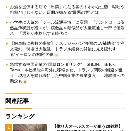
お酒を提供する店で「出禁」になる客のトホホな生態 嘔吐や
粗相だけじゃない、店側が嫌がる“最悪の客”とは
小学生に人気の「シール流通事情」に変調 「ボンドロ」は依
然品薄状態が続くが、模倣品や類似品が大量流通し一部で値崩
れ 「選別が本格化する時代に」
【納車時に複数の事故】テスラジャパン“多額のEV補助金”で注
文殺到、現場は大混乱 トラブル続発の背後に見え隠れす
る“イーロンの右腕”の影
急増する中国企業の“国籍ロンダリング” SHEIN、TikTok、
Temu…本社機能を海外に移転させ、トランプ関税の回避を狙
う 現地人を隠れ蓑にした中国企業の農業参入・土地取得への
懸念も
関連記事
ランキング
【億り人オールスターが狙う20銘柄】
1