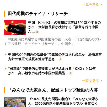
一覧を見る
田代尚機のチャイナ・リサーチ
中国「Kimi K3」の衝撃に世界はどう対応するの
か？ 米財務長官が検討する「蒸留を行う中国
AI…
中国経済に精通する中国株投資の第一人者・田代尚機氏のプレ
ミアム連載「チャイナ・リサーチ」。中国企…
中国経済“予想外の低成長”で政策のテコ入れ必至か 経済運営
方針の修正で成長加速が予想さ…
“AI革命”で爆発的な需要拡大が見込まれる「CXO」とは何
か？ 高い競争力を持つ中国の医薬品…
一覧を見る
「みんなで大家さん」配当ストップ騒動の内幕
《ついに見えた問題の核心》「みんなで大家さ
ん」2000億円超不動産投資トラブル“異常なく