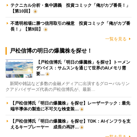
テクニカル分析・集中講義 投資コミック「俺がカブ番長！」
【第10回】
不透明相場に勝つ信用取引の極意 投資コミック「俺がカブ番
長！」【第9回】
一覧を見る
戸松信博の明日の爆騰株を探せ！
【戸松信博氏「明日の爆騰株」を探せ】トーメン
デバイス：サムスンを通じて世界のAIメモリ需
要…
新聞や雑誌など多数の金融メディアに出演するグローバルリン
クアドバイザーズ代表の戸松信博氏が、最新…
【戸松信博氏「明日の爆騰株」を探せ】レーザーテック：最先
端半導体の製造に不可欠な検査装…
【戸松信博氏「明日の爆騰株」を探せ】TDK：AIインフラを支
えるキープレーヤー 成長の再評…
一覧を見る