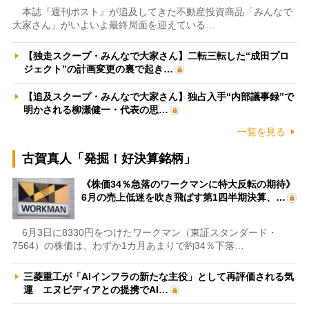
本誌『週刊ポスト』が追及してきた不動産投資商品「みんなで
大家さん」がいよいよ最終局面を迎えている…
【独走スクープ・みんなで大家さん】二転三転した“成田プロ
ジェクト”の計画変更の裏で起き…
【追及スクープ・みんなで大家さん】独占入手“内部議事録”で
明かされる柳瀬健一・代表の思…
一覧を見る
古賀真人「発掘！好決算銘柄」
《株価34％急落のワークマンに特大反転の期待》
6月の売上低迷を吹き飛ばす第1四半期決算、…
6月3日に8330円をつけたワークマン（東証スタンダード・
7564）の株価は、わずか1カ月あまりで約34％下落…
三菱重工が「AIインフラの新たな主役」として再評価される気
運 エヌビディアとの提携でAI…