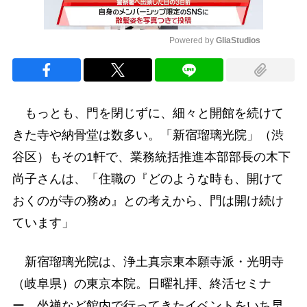
Powered by 
GliaStudios
Mute
もっとも、門を閉じずに、細々と開館を続けて
きた寺や納骨堂は数多い。「新宿瑠璃光院」（渋
谷区）もその1軒で、業務統括推進本部部長の木下
尚子さんは、「住職の『どのような時も、開けて
おくのが寺の務め』との考えから、門は開け続け
ています」
新宿瑠璃光院は、浄土真宗東本願寺派・光明寺
（岐阜県）の東京本院。日曜礼拝、終活セミナ
ー、坐禅など館内で行ってきたイベントをいち早