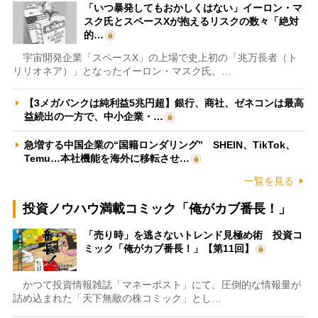
「いつ暴発してもおかしくはない」イーロン・マ
スク氏とスペースXが抱えるリスクの数々「絶対
的…
宇宙開発企業「スペースX」の上場で史上初の「兆万長者（ト
リリオネア）」となったイーロン・マスク氏。…
【3メガバンクは純利益5兆円超】銀行、商社、ゼネコンは最高
益続出の一方で、中小企業・…
急増する中国企業の“国籍ロンダリング” SHEIN、TikTok、
Temu…本社機能を海外に移転させ…
一覧を見る
投資ノウハウ満載コミック「俺がカブ番長！」
「売り時」を逃さないトレンド見極め術 投資コ
ミック「俺がカブ番長！」【第11回】
かつて投資情報雑誌「マネーポスト」にて、圧倒的な情報量が
詰め込まれた「天下無敵の株コミック」とし…