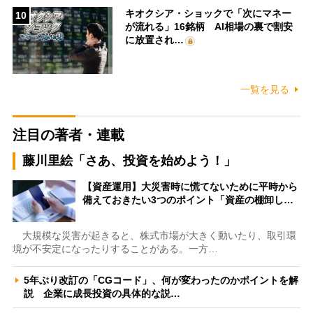
キオクシア・ショックで「次にマネー
10
が流れる」16銘柄 AI相場の裏で割安
に放置され…
一覧を見る
注目の著者・連載
藤川里絵「さあ、投資を始めよう！」
【資産運用】大災害時に慌てないために平時から
備えておきたい3つのポイント「資産の棚卸し…
大規模な災害が起きると、株式市場が大きく動いたり、取引環
境が不安定になったりすることがある。一方…
5年ぶり改訂の「CGコード」、何が変わったのかポイントを解
説 企業に成長投資の具体的な説…