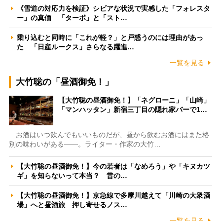
《雪道の対応力を検証》シビアな状況で実感した「フォレスタ
ー」の真価 「ターボ」と「スト…
乗り込むと同時に「これが軽？」と戸惑うのには理由があっ
た 「日産ルークス」さらなる躍進…
一覧を見る
大竹聡の「昼酒御免！」
【大竹聡の昼酒御免！】「ネグローニ」「山崎」
「マンハッタン」新宿三丁目の隠れ家バーで1…
お酒はいつ飲んでもいいものだが、昼から飲むお酒にはまた格
別の味わいがある――。ライター・作家の大竹…
【大竹聡の昼酒御免！】今の若者は「なめろう」や「キヌカツ
ギ」を知らないって本当？ 昔の…
【大竹聡の昼酒御免！】京急線で多摩川越えて「川崎の大衆酒
場」へと昼酒旅 押し寄せるノス…
一覧を見る