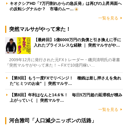
キオクシアHD「7万円割れからの急反発」は再びの上昇局面へ
の反転シグナルか？ 市場のムー…
一覧を見る
突然マルサがやって来た！
【最終回】1億6000万円の負債と引き換えに手に
入れたプライスレスな経験 ｜ 突然マルサがや…
2009年12月に発行された元FXトレーダー・磯貝清明氏の著書
『突然マルサがやって来た！～FXで10億円稼い…
【第9回】もう一度FXでリベンジ！ 種銭は差し押さえを免れ
た”ヒミツのお金” ｜ 突然マルサ…
【第8回】年利はなんと14.6％！ 毎日5万円超の延滞税が積み
上がっていく ｜ 突然マルサ…
一覧を見る
河合雅司「人口減少ニッポンの活路」