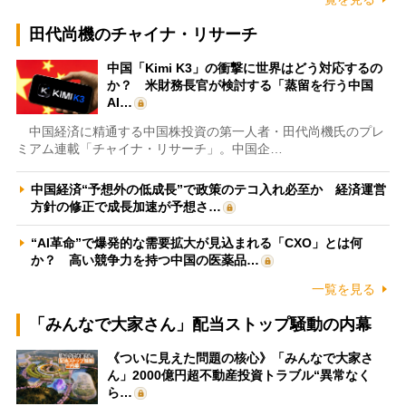
田代尚機のチャイナ・リサーチ
中国「Kimi K3」の衝撃に世界はどう対応するの
か？ 米財務長官が検討する「蒸留を行う中国
AI…
中国経済に精通する中国株投資の第一人者・田代尚機氏のプレ
ミアム連載「チャイナ・リサーチ」。中国企…
中国経済“予想外の低成長”で政策のテコ入れ必至か 経済運営
方針の修正で成長加速が予想さ…
“AI革命”で爆発的な需要拡大が見込まれる「CXO」とは何
か？ 高い競争力を持つ中国の医薬品…
一覧を見る
「みんなで大家さん」配当ストップ騒動の内幕
《ついに見えた問題の核心》「みんなで大家さ
ん」2000億円超不動産投資トラブル“異常なく
ら…