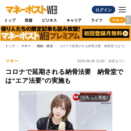
ログイン
トップ
投資
ビジネス
キャリア
ライフ
マネー
トップ
マネー
相続・終活
コロナで延期される納骨法要 納骨堂では“エア法
マネー
2020.06.06 11:00
女性セブン
コロナで延期される納骨法要 納骨堂で
は“エア法要”の実施も
もっと見る
arrow_forward_ios