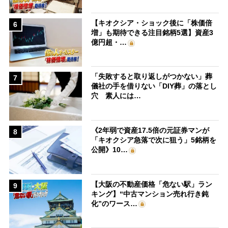
【キオクシア・ショック後に「株価倍
6
増」も期待できる注目銘柄5選】資産3
億円超・…
「失敗すると取り返しがつかない」葬
7
儀社の手を借りない「DIY葬」の落とし
穴 素人には…
《2年弱で資産17.5倍の元証券マンが
8
「キオクシア急落で次に狙う」5銘柄を
公開》10…
【大阪の不動産価格「危ない駅」ラン
9
キング】“中古マンション売れ行き鈍
化”のワース…