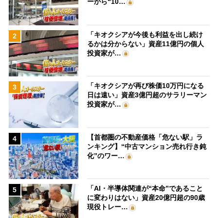
ーから“10…
「キオクシアが今後も利益を出し続け
2
るかは分からない」資産11億円の個人
投資家が…
「キオクシアが再び株価10万円になる
3
日は遠い」資産3億円超のサラリーマン
投資家が…
【首都圏の不動産価格「危ない駅」ラ
4
ンキング】“中古マンション売れ行き鈍
化”のワー…
「AI・半導体関連が“本命”であること
5
に変わりはない」資産20億円超の90歳
現役トレー…