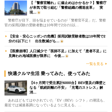
【「警察官離れ」に歯止めはかかるか？】警察庁
が本気で取り組む「警察組織の構造改革」 実
現…
警察庁が目下、頭を悩ませているのが「警察官不足」だ。警察
官の採用試験の受験者数は10年間で2分の1以…
【安全・安心ニッポンの危機】採用試験受験者数は10年間で2
分の1以下に！ 出生数減がも…
【医療崩壊】人口減少で「医師不足」に加えて「患者不足」に
見舞われ地域医療が限界に 今後…
一覧を見る
快適クルマ生活 乗ってみた、使ってみた
【4ヶ月間で受注累計6000台】BEV普及の障壁と
なる「航続距離の不安」「充電のストレス」解
消…
あれほどもてはやされていた「EV（BEV）シフト」の潮流も、
最近では減速基調になっているように見える。…