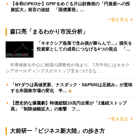
【令和のPKOか】GPIFをめぐる片山財務相の「円資産への投
資拡大」発言の波紋 「国債重視」…
一覧を見る
森口亮「まるわかり市況分析」
「キオクシア急落で含み損が膨らんで…」損失を
投資家としての成長につなげる4つの視点 「…
半導体株を中心に相場の調整色が強まり、7月中旬にはキオク
シアホールディングスがストップ安をつけるな…
「NYダウは高値更新、ナスダック・S&P500は足踏み」が意味
する米国株市場の変化 半…
【歴史的な爆騰劇】時価総額10兆円企業が「2連続ストップ
高」「制限値幅拡大」の衝撃 フ…
一覧を見る
大前研一「ビジネス新大陸」の歩き方