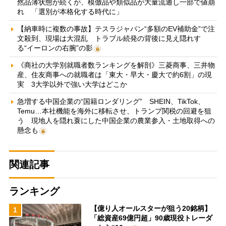
然品薄状態が続くが、模倣品や類似品が大量流通し一部で値崩
れ 「選別が本格化する時代に」
【納車時に複数の事故】テスラジャパン“多額のEV補助金”で注
文殺到、現場は大混乱 トラブル続発の背後に見え隠れす
る“イーロンの右腕”の影
《商社の大学別就職者数ランキングを解剖》三菱商事、三井物
産、住友商事への就職者は「東大・早大・慶大で約6割」の現
実 3大学以外で強い大学はどこか
急増する中国企業の“国籍ロンダリング” SHEIN、TikTok、
Temu…本社機能を海外に移転させ、トランプ関税の回避を狙
う 現地人を隠れ蓑にした中国企業の農業参入・土地取得への
懸念も
関連記事
ランキング
【億り人オールスターが狙う20銘柄】
1
「総資産69億円超」90歳現役トレーダ