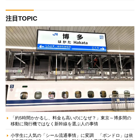
注目TOPIC
「約5時間かかるし、料金も高いのになぜ？」東京～博多間の
移動に飛行機ではなく新幹線を選ぶ人の事情
小学生に人気の「シール流通事情」に変調 「ボンドロ」は依