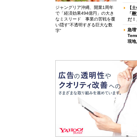
ジャングリア沖縄、開業1周年
【土
で「経済効果494億円」の大き
「懸
なミスリード 事業の苦戦を覆
だ！
い隠す“不透明すぎる巨大な数
急増
字”
Te
現地