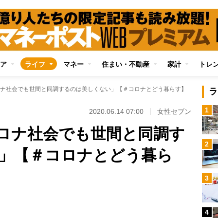
ア
ライフ
マネー
住まい・不動産
家計
トレ
ナ社会でも世間と同調するのは美しくない」【＃コロナとどう暮らす】
ラ
1
2020.06.14 07:00
女性セブン
ロナ社会でも世間と同調す
2
」【＃コロナとどう暮ら
3
Loaded
:
100.00%
/
4