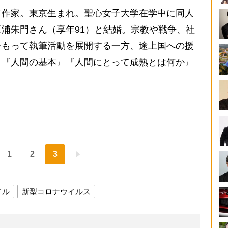
／作家。東京生まれ。聖心女子大学在学中に同人
浦朱門さん（享年91）と結婚。宗教や戦争、社
をもって執筆活動を展開する一方、途上国への援
』『人間の基本』『人間にとって成熟とは何か』
1
2
3
イル
新型コロナウイルス