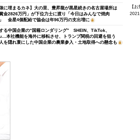
【お
俵に埋まるカネ】大の里、豊昇龍が黒星続きの名古屋場所は
202
賞金2826万円」が下位力士に渡り「今日はみんなで焼肉
」 金星4個配給で協会は年96万円の支出増に
する中国企業の“国籍ロンダリング” SHEIN、TikTok、
mu…本社機能を海外に移転させ、トランプ関税の回避を狙う
人を隠れ蓑にした中国企業の農業参入・土地取得への懸念も