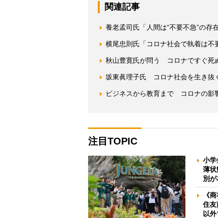
関連記事
養老孟司氏「人間は“不要不急”の存
横尾忠則氏「コロナ社会で執着は不
秋山豊寛氏が問う コロナですぐ死
坂東眞理子氏 コロナ社会を生き抜
ビジネスから教育まで コロナの影
注目TOPIC
小学
薄状
別が
《商
住友
以外