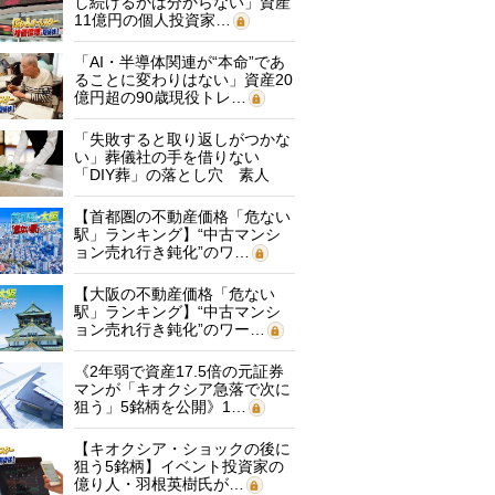
し続けるかは分からない」資産
11億円の個人投資家…
「AI・半導体関連が“本命”であ
ることに変わりはない」資産20
億円超の90歳現役トレ…
「失敗すると取り返しがつかな
い」葬儀社の手を借りない
「DIY葬」の落とし穴 素人
に…
【首都圏の不動産価格「危ない
駅」ランキング】“中古マンシ
ョン売れ行き鈍化”のワ…
【大阪の不動産価格「危ない
駅」ランキング】“中古マンシ
ョン売れ行き鈍化”のワー…
《2年弱で資産17.5倍の元証券
マンが「キオクシア急落で次に
狙う」5銘柄を公開》1…
【キオクシア・ショックの後に
狙う5銘柄】イベント投資家の
億り人・羽根英樹氏が…