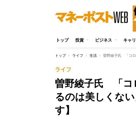
トップ
投資
ビジネス
キャリ
トップ
ライフ
生活
曽野綾子氏 「コロ
ライフ
曽野綾子氏 「コ
るのは美しくない
す】
Unmute