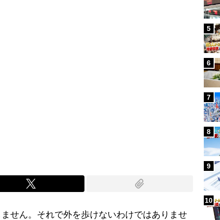
5
6
7
8
9
10
ません。それで外を歩けないわけではありませ