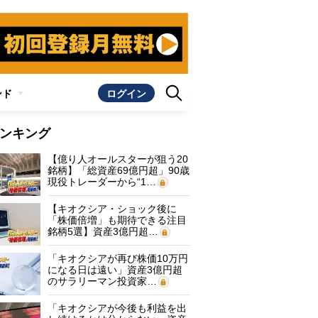
ンド
ログイン
ンキング
【億り人オールスターが狙う20
銘柄】「総資産69億円超」90歳
現役トレーダーから“1…
【キオクシア・ショック後に
「株価倍増」も期待できる注目
銘柄5選】資産3億円超…
「キオクシアが再び株価10万円
になる日は遠い」資産3億円超
のサラリーマン投資家…
「キオクシアが今後も利益を出