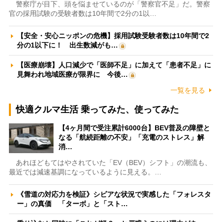
警察庁が目下、頭を悩ませているのが「警察官不足」だ。警察
官の採用試験の受験者数は10年間で2分の1以…
【安全・安心ニッポンの危機】採用試験受験者数は10年間で2
分の1以下に！ 出生数減がも…
【医療崩壊】人口減少で「医師不足」に加えて「患者不足」に
見舞われ地域医療が限界に 今後…
一覧を見る
快適クルマ生活 乗ってみた、使ってみた
【4ヶ月間で受注累計6000台】BEV普及の障壁と
なる「航続距離の不安」「充電のストレス」解
消…
あれほどもてはやされていた「EV（BEV）シフト」の潮流も、
最近では減速基調になっているように見える。…
《雪道の対応力を検証》シビアな状況で実感した「フォレスタ
ー」の真価 「ターボ」と「スト…