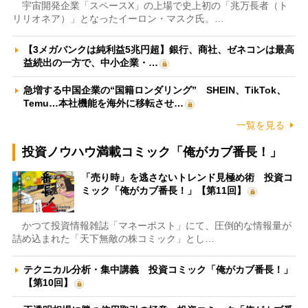
宇宙開発企業「スペースX」の上場で史上初の「兆万長者（ト
リリオネア）」となったイーロン・マスク氏。…
【3メガバンクは純利益5兆円超】銀行、商社、ゼネコンは最高
益続出の一方で、中小企業・…
急増する中国企業の“国籍ロンダリング” SHEIN、TikTok、
Temu…本社機能を海外に移転させ…
一覧を見る
投資ノウハウ満載コミック「俺がカブ番長！」
「売り時」を逃さないトレンド見極め術 投資コ
ミック「俺がカブ番長！」【第11回】
かつて投資情報雑誌「マネーポスト」にて、圧倒的な情報量が
詰め込まれた「天下無敵の株コミック」とし…
テクニカル分析・集中講義 投資コミック「俺がカブ番長！」
【第10回】