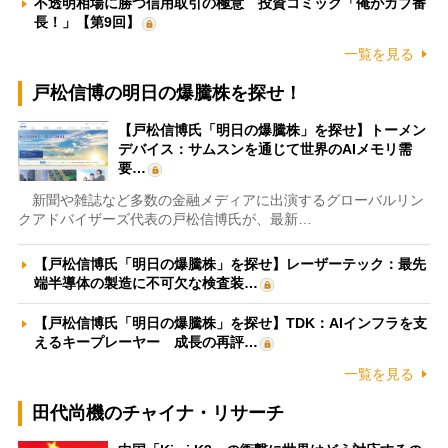
不透明相場に勝つ信用取引の極意 投資コミック「俺がカブ番
長！」【第9回】
一覧を見る
戸松信博の明日の爆騰株を探せ！
【戸松信博氏「明日の爆騰株」を探せ】トーメン
デバイス：サムスンを通じて世界のAIメモリ需
要…
新聞や雑誌など多数の金融メディアに出演するグローバルリン
クアドバイザーズ代表の戸松信博氏が、最新…
【戸松信博氏「明日の爆騰株」を探せ】レーザーテック：最先
端半導体の製造に不可欠な検査装…
【戸松信博氏「明日の爆騰株」を探せ】TDK：AIインフラを支
えるキープレーヤー 成長の再評…
一覧を見る
田代尚機のチャイナ・リサーチ