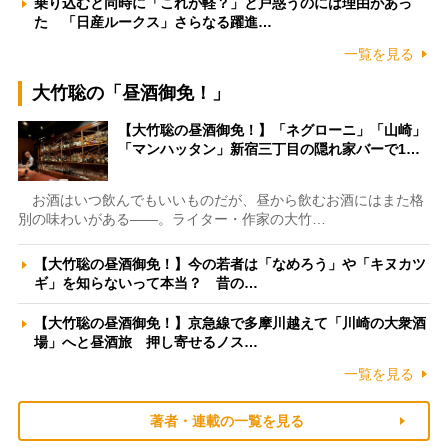
乗り込むと同時に「これが軽？」と戸惑うのには理由があっ
た 「日産ルークス」さらなる躍進…
一覧を見る
大竹聡の「昼酒御免！」
【大竹聡の昼酒御免！】「ネグローニ」「山崎」
「マンハッタン」新宿三丁目の隠れ家バーで1…
お酒はいつ飲んでもいいものだが、昼から飲むお酒にはまた格
別の味わいがある――。ライター・作家の大竹…
【大竹聡の昼酒御免！】今の若者は「なめろう」や「キヌカツ
ギ」を知らないって本当？ 昔の…
【大竹聡の昼酒御免！】京急線で多摩川越えて「川崎の大衆酒
場」へと昼酒旅 押し寄せるノス…
一覧を見る
著者・連載の一覧を見る