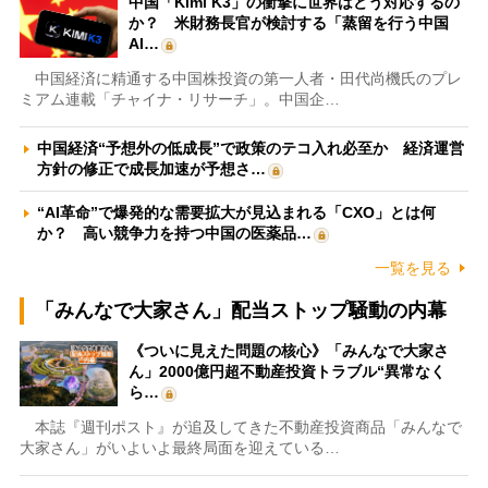
中国「Kimi K3」の衝撃に世界はどう対応するの
か？ 米財務長官が検討する「蒸留を行う中国
AI…
中国経済に精通する中国株投資の第一人者・田代尚機氏のプレ
ミアム連載「チャイナ・リサーチ」。中国企…
中国経済“予想外の低成長”で政策のテコ入れ必至か 経済運営
方針の修正で成長加速が予想さ…
“AI革命”で爆発的な需要拡大が見込まれる「CXO」とは何
か？ 高い競争力を持つ中国の医薬品…
一覧を見る
「みんなで大家さん」配当ストップ騒動の内幕
《ついに見えた問題の核心》「みんなで大家さ
ん」2000億円超不動産投資トラブル“異常なく
ら…
本誌『週刊ポスト』が追及してきた不動産投資商品「みんなで
大家さん」がいよいよ最終局面を迎えている…