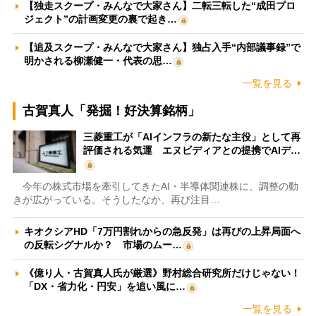
【独走スクープ・みんなで大家さん】二転三転した“成田プロ
ジェクト”の計画変更の裏で起き…
【追及スクープ・みんなで大家さん】独占入手“内部議事録”で
明かされる柳瀬健一・代表の思…
一覧を見る
古賀真人「発掘！好決算銘柄」
三菱重工が「AIインフラの新たな主役」として再
評価される気運 エヌビディアとの提携でAIデ…
今年の株式市場を牽引してきたAI・半導体関連株に、調整の動
きが広がっている。そうしたなか、再び注目…
キオクシアHD「7万円割れからの急反発」は再びの上昇局面へ
の反転シグナルか？ 市場のムー…
《億り人・古賀真人氏が厳選》野村総合研究所だけじゃない！
「DX・省力化・円安」を追い風に…
一覧を見る