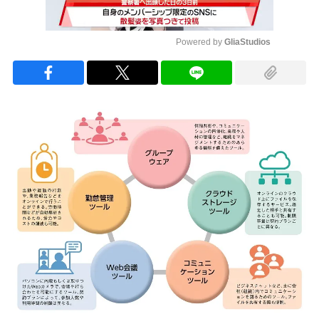
Powered by 
GliaStudios
Mute