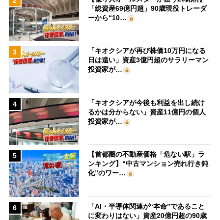
2
「総資産69億円超」90歳現役トレーダ
ーから“10…
「キオクシアが再び株価10万円になる
3
日は遠い」資産3億円超のサラリーマン
投資家が…
「キオクシアが今後も利益を出し続け
4
るかは分からない」資産11億円の個人
投資家が…
【首都圏の不動産価格「危ない駅」ラ
5
ンキング】“中古マンション売れ行き鈍
化”のワー…
「AI・半導体関連が“本命”であること
6
に変わりはない」資産20億円超の90歳