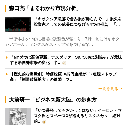
森口亮「まるわかり市況分析」
「キオクシア急落で含み損が膨らんで…」損失を
投資家としての成長につなげる4つの視点 「…
半導体株を中心に相場の調整色が強まり、7月中旬にはキオク
シアホールディングスがストップ安をつけるな…
「NYダウは高値更新、ナスダック・S&P500は足踏み」が意味
する米国株市場の変化 半…
【歴史的な爆騰劇】時価総額10兆円企業が「2連続ストップ
高」「制限値幅拡大」の衝撃 フ…
一覧を見る
大前研一「ビジネス新大陸」の歩き方
「いつ暴発してもおかしくはない」イーロン・マ
スク氏とスペースXが抱えるリスクの数々「絶対
的…