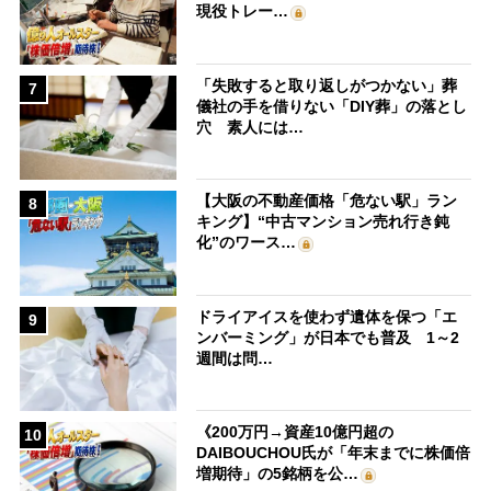
現役トレー…
「失敗すると取り返しがつかない」葬
7
儀社の手を借りない「DIY葬」の落とし
穴 素人には…
【大阪の不動産価格「危ない駅」ラン
8
キング】“中古マンション売れ行き鈍
化”のワース…
ドライアイスを使わず遺体を保つ「エ
9
ンバーミング」が日本でも普及 1～2
週間は問…
《200万円→資産10億円超の
10
DAIBOUCHOU氏が「年末までに株価倍
増期待」の5銘柄を公…