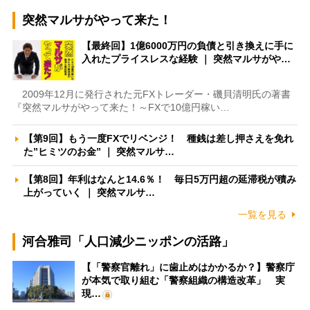
突然マルサがやって来た！
【最終回】1億6000万円の負債と引き換えに手に
入れたプライスレスな経験 ｜ 突然マルサがや…
2009年12月に発行された元FXトレーダー・磯貝清明氏の著書
『突然マルサがやって来た！～FXで10億円稼い…
【第9回】もう一度FXでリベンジ！ 種銭は差し押さえを免れ
た”ヒミツのお金” ｜ 突然マルサ…
【第8回】年利はなんと14.6％！ 毎日5万円超の延滞税が積み
上がっていく ｜ 突然マルサ…
一覧を見る
河合雅司「人口減少ニッポンの活路」
【「警察官離れ」に歯止めはかかるか？】警察庁
が本気で取り組む「警察組織の構造改革」 実
現…