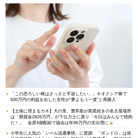
「この恐ろしい株はさっさと手放したい…」キオクシア株で
500万円の利益を出した女性が“夢よもう一度”と再購入
【土俵に埋まるカネ】大の里、豊昇龍が黒星続きの名古屋場所
は「懸賞金2826万円」が下位力士に渡り「今日はみんなで焼肉
だ！」 金星4個配給で協会は年96万円の支出増に
小学生に人気の「シール流通事情」に変調 「ボンドロ」は依