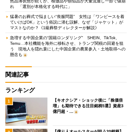
然品薄状態が続くが、模倣品や類似品が大量流通し一部で値崩
れ 「選別が本格化する時代に」
猛暑のお葬式で悩ましい“喪服問題” 女性は「ワンピースを着
ていけばOK」という俗説に潜む誤解、なぜ「ジャケット」が
マストなのか？《1級葬祭ディレクターが解説》
急増する中国企業の“国籍ロンダリング” SHEIN、TikTok、
Temu…本社機能を海外に移転させ、トランプ関税の回避を狙
う 現地人を隠れ蓑にした中国企業の農業参入・土地取得への
懸念も
関連記事
ランキング
【キオクシア・ショック後に「株価倍
1
増」も期待できる注目銘柄5選】資産3
億円超・…
【億り人オールスターが狙う20銘柄】