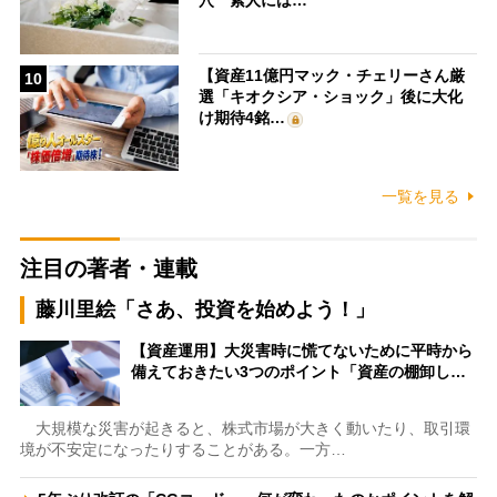
穴 素人には…
【資産11億円マック・チェリーさん厳
10
選「キオクシア・ショック」後に大化
け期待4銘…
一覧を見る
注目の著者・連載
藤川里絵「さあ、投資を始めよう！」
【資産運用】大災害時に慌てないために平時から
備えておきたい3つのポイント「資産の棚卸し…
大規模な災害が起きると、株式市場が大きく動いたり、取引環
境が不安定になったりすることがある。一方…