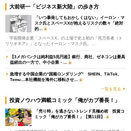
大前研一「ビジネス新大陸」の歩き方
「いつ暴発してもおかしくはない」イーロン・マ
スク氏とスペースXが抱えるリスクの数々「絶対
的…
宇宙開発企業「スペースX」の上場で史上初の「兆万長者（ト
リリオネア）」となったイーロン・マスク氏。…
【3メガバンクは純利益5兆円超】銀行、商社、ゼネコンは最高
益続出の一方で、中小企業・…
急増する中国企業の“国籍ロンダリング” SHEIN、TikTok、
Temu…本社機能を海外に移転させ…
一覧を見る
投資ノウハウ満載コミック「俺がカブ番長！」
「売り時」を逃さないトレンド見極め術 投資コ
ミック「俺がカブ番長！」【第11回】