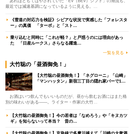
あれほどもてはやされていた「EV（BEV）シフト」の潮流も、
最近では減速基調になっているように見える。…
《雪道の対応力を検証》シビアな状況で実感した「フォレスタ
ー」の真価 「ターボ」と「スト…
乗り込むと同時に「これが軽？」と戸惑うのには理由があっ
た 「日産ルークス」さらなる躍進…
一覧を見る
大竹聡の「昼酒御免！」
【大竹聡の昼酒御免！】「ネグローニ」「山崎」
「マンハッタン」新宿三丁目の隠れ家バーで1…
お酒はいつ飲んでもいいものだが、昼から飲むお酒にはまた格
別の味わいがある――。ライター・作家の大竹…
【大竹聡の昼酒御免！】今の若者は「なめろう」や「キヌカツ
ギ」を知らないって本当？ 昔の…
【大竹聡の昼酒御免！】京急線で多摩川越えて「川崎の大衆酒