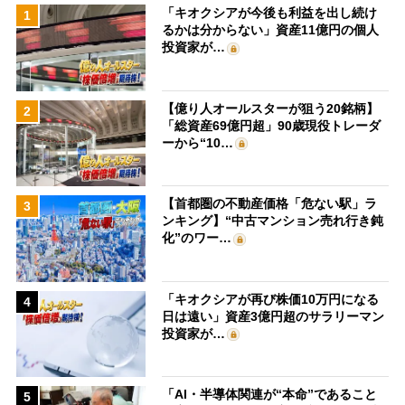
「キオクシアが今後も利益を出し続け
1
るかは分からない」資産11億円の個人
投資家が…
【億り人オールスターが狙う20銘柄】
2
「総資産69億円超」90歳現役トレーダ
ーから“10…
【首都圏の不動産価格「危ない駅」ラ
3
ンキング】“中古マンション売れ行き鈍
化”のワー…
「キオクシアが再び株価10万円になる
4
日は遠い」資産3億円超のサラリーマン
投資家が…
「AI・半導体関連が“本命”であること
5