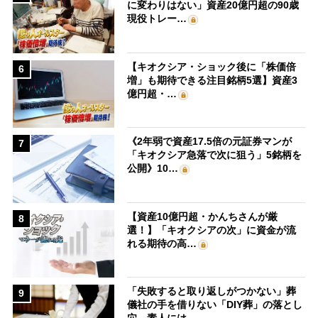
に変わりはない」資産20億円超の90歳
現役トレー…
【キオクシア・ショック後に「株価倍
6
増」も期待できる注目銘柄5選】資産3
億円超・…
《2年弱で資産17.5倍の元証券マンが
7
「キオクシア急落で次に狙う」5銘柄を
公開》10…
【資産10億円超・かんちさんが厳
8
選！】「キオクシアの次」に資金が流
れる期待の高…
「失敗すると取り返しがつかない」葬
9
儀社の手を借りない「DIY葬」の落とし