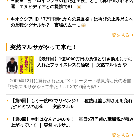
三菱重工が「AIインフラの新たな主役」として再評価される気
運 エヌビディアとの提携でAI…
キオクシアHD「7万円割れからの急反発」は再びの上昇局面へ
の反転シグナルか？ 市場のムー…
一覧を見る
突然マルサがやって来た！
【最終回】1億6000万円の負債と引き換えに手に
入れたプライスレスな経験 ｜ 突然マルサがや…
2009年12月に発行された元FXトレーダー・磯貝清明氏の著書
『突然マルサがやって来た！～FXで10億円稼い…
【第9回】もう一度FXでリベンジ！ 種銭は差し押さえを免れ
た”ヒミツのお金” ｜ 突然マルサ…
【第8回】年利はなんと14.6％！ 毎日5万円超の延滞税が積み
上がっていく ｜ 突然マルサ…
一覧を見る