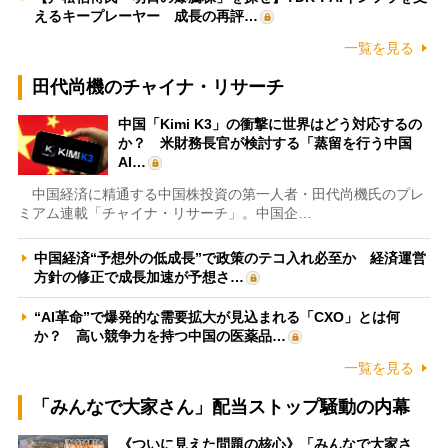
えるキープレーヤー 成長の再評…
一覧を見る
田代尚機のチャイナ・リサーチ
中国「Kimi K3」の衝撃に世界はどう対応するの
か？ 米財務長官が検討する「蒸留を行う中国
AI…
中国経済に精通する中国株投資の第一人者・田代尚機氏のプレ
ミアム連載「チャイナ・リサーチ」。中国企…
中国経済“予想外の低成長”で政策のテコ入れ必至か 経済運営
方針の修正で成長加速が予想さ…
“AI革命”で爆発的な需要拡大が見込まれる「CXO」とは何
か？ 高い競争力を持つ中国の医薬品…
一覧を見る
「みんなで大家さん」配当ストップ騒動の内幕
《ついに見えた問題の核心》「みんなで大家さ