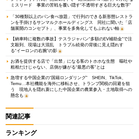
ミスリード 事業の苦戦を覆い隠す“不透明すぎる巨大な数字”
「30種類以上のパン食べ放題」で行列のできる新形態レストラ
ンを手掛けるサンマルクホールディングス 同社に聞いた「店
舗展開のコンセプト」、事業を多角化してもぶれない軸
【納車時に複数の事故】テスラジャパン“多額のEV補助金”で注
文殺到、現場は大混乱 トラブル続発の背後に見え隠れす
る“イーロンの右腕”の影
お酒を提供する店で「出禁」になる客のトホホな生態 嘔吐や
粗相だけじゃない、店側が嫌がる“最悪の客”とは
急増する中国企業の“国籍ロンダリング” SHEIN、TikTok、
Temu…本社機能を海外に移転させ、トランプ関税の回避を狙
う 現地人を隠れ蓑にした中国企業の農業参入・土地取得への
懸念も
関連記事
ランキング