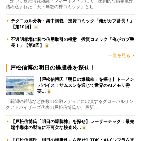
かつて投資情報雑誌「マネーポスト」にて、圧倒的な情報量が
詰め込まれた「天下無敵の株コミック」とし…
テクニカル分析・集中講義 投資コミック「俺がカブ番長！」
【第10回】
不透明相場に勝つ信用取引の極意 投資コミック「俺がカブ番
長！」【第9回】
一覧を見る
戸松信博の明日の爆騰株を探せ！
【戸松信博氏「明日の爆騰株」を探せ】トーメン
デバイス：サムスンを通じて世界のAIメモリ需
要…
新聞や雑誌など多数の金融メディアに出演するグローバルリン
クアドバイザーズ代表の戸松信博氏が、最新…
【戸松信博氏「明日の爆騰株」を探せ】レーザーテック：最先
端半導体の製造に不可欠な検査装…
【戸松信博氏「明日の爆騰株」を探せ】TDK：AIインフラを支