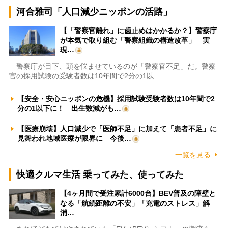
河合雅司「人口減少ニッポンの活路」
【「警察官離れ」に歯止めはかかるか？】警察庁
が本気で取り組む「警察組織の構造改革」 実
現…
警察庁が目下、頭を悩ませているのが「警察官不足」だ。警察
官の採用試験の受験者数は10年間で2分の1以…
【安全・安心ニッポンの危機】採用試験受験者数は10年間で2
分の1以下に！ 出生数減がも…
【医療崩壊】人口減少で「医師不足」に加えて「患者不足」に
見舞われ地域医療が限界に 今後…
一覧を見る
快適クルマ生活 乗ってみた、使ってみた
【4ヶ月間で受注累計6000台】BEV普及の障壁と
なる「航続距離の不安」「充電のストレス」解
消…