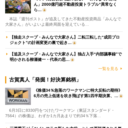
ん」2000億円超不動産投資トラブル“異常なく
ら…
本誌『週刊ポスト』が追及してきた不動産投資商品「みんなで
大家さん」がいよいよ最終局面を迎えている…
【独走スクープ・みんなで大家さん】二転三転した“成田プロ
ジェクト”の計画変更の裏で起き…
【追及スクープ・みんなで大家さん】独占入手“内部議事録”で
明かされる柳瀬健一・代表の思…
一覧を見る
古賀真人「発掘！好決算銘柄」
《株価34％急落のワークマンに特大反転の期待》
6月の売上低迷を吹き飛ばす第1四半期決算、…
6月3日に8330円をつけたワークマン（東証スタンダード・
7564）の株価は、わずか1カ月あまりで約34％下落…