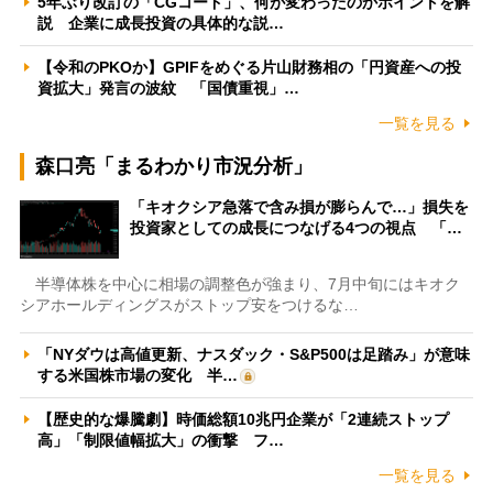
5年ぶり改訂の「CGコード」、何が変わったのかポイントを解
説 企業に成長投資の具体的な説…
【令和のPKOか】GPIFをめぐる片山財務相の「円資産への投
資拡大」発言の波紋 「国債重視」…
一覧を見る
森口亮「まるわかり市況分析」
「キオクシア急落で含み損が膨らんで…」損失を
投資家としての成長につなげる4つの視点 「…
半導体株を中心に相場の調整色が強まり、7月中旬にはキオク
シアホールディングスがストップ安をつけるな…
「NYダウは高値更新、ナスダック・S&P500は足踏み」が意味
する米国株市場の変化 半…
【歴史的な爆騰劇】時価総額10兆円企業が「2連続ストップ
高」「制限値幅拡大」の衝撃 フ…
一覧を見る