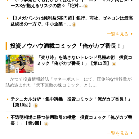
ースXが抱えるリスクの数々「絶対…
【3メガバンクは純利益5兆円超】銀行、商社、ゼネコンは最高
益続出の一方で、中小企業・…
一覧を見る
投資ノウハウ満載コミック「俺がカブ番長！」
「売り時」を逃さないトレンド見極め術 投資コ
ミック「俺がカブ番長！」【第11回】
かつて投資情報雑誌「マネーポスト」にて、圧倒的な情報量が
詰め込まれた「天下無敵の株コミック」とし…
テクニカル分析・集中講義 投資コミック「俺がカブ番長！」
【第10回】
不透明相場に勝つ信用取引の極意 投資コミック「俺がカブ番
長！」【第9回】
一覧を見る