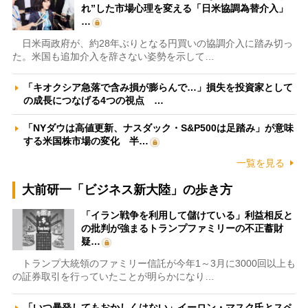
れ”した市場心理を変える「日米協調為替介入」
…
日米両政府が、約28年ぶりとなる円買いの協調介入に踏み切っ
た。米国も追加介入を辞さない姿勢を示して…
「キオクシア急落で含み損が膨らんで…」損失を投資家として
の成長につなげる4つの視点 …
「NYダウは高値更新、ナスダック・S&P500は足踏み」が意味
する米国株市場の変化 半…
一覧を見る
大前研一「ビジネス新大陸」の歩き方
「イラン戦争を利用して儲けている」利益相反と
の批判が強まるトランプファミリーの不正蓄財
疑…
トランプ大統領のファミリー信託が今年1～3月に3000回以上も
の証券取引を行っていたことが明らかになり…
「いつ暴発してもおかしくはない」イーロン・マスク氏とスペ