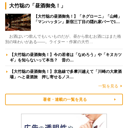
大竹聡の「昼酒御免！」
【大竹聡の昼酒御免！】「ネグローニ」「山崎」
「マンハッタン」新宿三丁目の隠れ家バーで1…
お酒はいつ飲んでもいいものだが、昼から飲むお酒にはまた格
別の味わいがある――。ライター・作家の大竹…
【大竹聡の昼酒御免！】今の若者は「なめろう」や「キヌカツ
ギ」を知らないって本当？ 昔の…
【大竹聡の昼酒御免！】京急線で多摩川越えて「川崎の大衆酒
場」へと昼酒旅 押し寄せるノス…
一覧を見る
著者・連載の一覧を見る