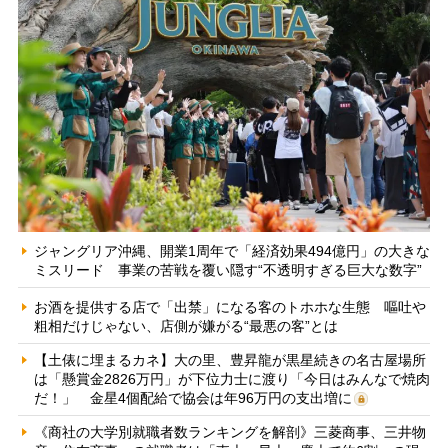
ジャングリア沖縄、開業1周年で「経済効果494億円」の大きな
ミスリード 事業の苦戦を覆い隠す“不透明すぎる巨大な数字”
お酒を提供する店で「出禁」になる客のトホホな生態 嘔吐や
粗相だけじゃない、店側が嫌がる“最悪の客”とは
【土俵に埋まるカネ】大の里、豊昇龍が黒星続きの名古屋場所
は「懸賞金2826万円」が下位力士に渡り「今日はみんなで焼肉
だ！」 金星4個配給で協会は年96万円の支出増に
《商社の大学別就職者数ランキングを解剖》三菱商事、三井物