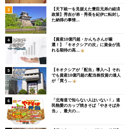
【天下統一を見据えた豊臣兄弟の経済
3
政策】秀吉が弟・秀長を紀伊に転封し
た納得の事情…
【資産10億円超・かんちさんが厳
4
選！】「キオクシアの次」に資金が流
れる期待の高…
【キオクシアが「配当」導入へ】それ
5
でも資産10億円超の配当株投資の達人
が「買う…
「北海道で知らない人はいない！」道
6
民熱愛のカップ焼きそば「やきそば弁
当」、最大の…