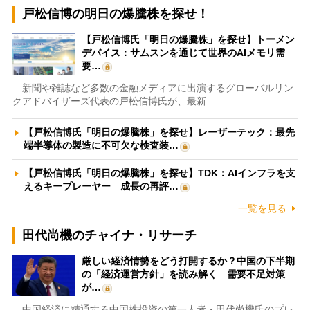
戸松信博の明日の爆騰株を探せ！
【戸松信博氏「明日の爆騰株」を探せ】トーメン
デバイス：サムスンを通じて世界のAIメモリ需
要…
新聞や雑誌など多数の金融メディアに出演するグローバルリン
クアドバイザーズ代表の戸松信博氏が、最新…
【戸松信博氏「明日の爆騰株」を探せ】レーザーテック：最先
端半導体の製造に不可欠な検査装…
【戸松信博氏「明日の爆騰株」を探せ】TDK：AIインフラを支
えるキープレーヤー 成長の再評…
一覧を見る
田代尚機のチャイナ・リサーチ
厳しい経済情勢をどう打開するか？中国の下半期
の「経済運営方針」を読み解く 需要不足対策
が…
中国経済に精通する中国株投資の第一人者・田代尚機氏のプレ