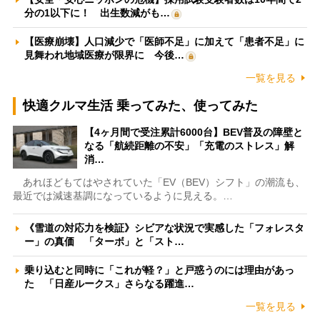
分の1以下に！ 出生数減がも…
【医療崩壊】人口減少で「医師不足」に加えて「患者不足」に
見舞われ地域医療が限界に 今後…
一覧を見る
快適クルマ生活 乗ってみた、使ってみた
【4ヶ月間で受注累計6000台】BEV普及の障壁と
なる「航続距離の不安」「充電のストレス」解
消…
あれほどもてはやされていた「EV（BEV）シフト」の潮流も、
最近では減速基調になっているように見える。…
《雪道の対応力を検証》シビアな状況で実感した「フォレスタ
ー」の真価 「ターボ」と「スト…
乗り込むと同時に「これが軽？」と戸惑うのには理由があっ
た 「日産ルークス」さらなる躍進…
一覧を見る