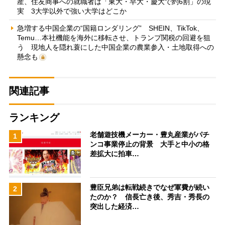
産、住友商事への就職者は「東大・早大・慶大で約6割」の現
実 3大学以外で強い大学はどこか
急増する中国企業の“国籍ロンダリング” SHEIN、TikTok、
Temu…本社機能を海外に移転させ、トランプ関税の回避を狙
う 現地人を隠れ蓑にした中国企業の農業参入・土地取得への
懸念も
関連記事
ランキング
老舗遊技機メーカー・豊丸産業がパチ
1
ンコ事業停止の背景 大手と中小の格
差拡大に拍車…
豊臣兄弟は転戦続きでなぜ軍費が続い
2
たのか？ 信長亡き後、秀吉・秀長の
突出した経済…