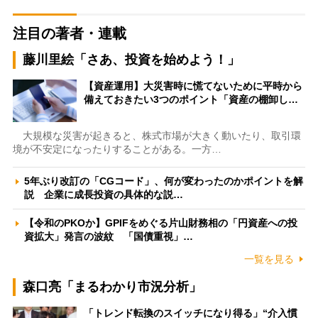
注目の著者・連載
藤川里絵「さあ、投資を始めよう！」
【資産運用】大災害時に慌てないために平時から
備えておきたい3つのポイント「資産の棚卸し…
大規模な災害が起きると、株式市場が大きく動いたり、取引環
境が不安定になったりすることがある。一方…
5年ぶり改訂の「CGコード」、何が変わったのかポイントを解
説 企業に成長投資の具体的な説…
【令和のPKOか】GPIFをめぐる片山財務相の「円資産への投
資拡大」発言の波紋 「国債重視」…
一覧を見る
森口亮「まるわかり市況分析」
「トレンド転換のスイッチになり得る」“介入慣