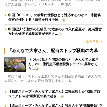
ミアム連載「チャイナ・リサーチ」。中国の…
中国「Kimi K3」の衝撃に世界はどう対応するのか？ 米財務
長官が検討する「蒸留を行う中国…
中国経済“予想外の低成長”で政策のテコ入れ必至か 経済運営
方針の修正で成長加速が予想さ…
一覧を見る
「みんなで大家さん」配当ストップ騒動の内幕
《ついに見えた問題の核心》「みんなで大家さ
ん」2000億円超不動産投資トラブル“異常なく
ら…
本誌『週刊ポスト』が追及してきた不動産投資商品「みんなで
大家さん」がいよいよ最終局面を迎えている…
【独走スクープ・みんなで大家さん】二転三転した“成田プロ
ジェクト”の計画変更の裏で起き…
【追及スクープ・みんなで大家さん】独占入手“内部議事録”で