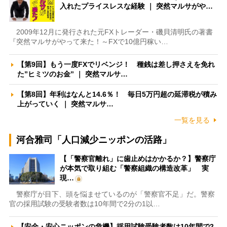
入れたプライスレスな経験 ｜ 突然マルサがや…
2009年12月に発行された元FXトレーダー・磯貝清明氏の著書
『突然マルサがやって来た！～FXで10億円稼い…
【第9回】もう一度FXでリベンジ！ 種銭は差し押さえを免れ
た”ヒミツのお金” ｜ 突然マルサ…
【第8回】年利はなんと14.6％！ 毎日5万円超の延滞税が積み
上がっていく ｜ 突然マルサ…
一覧を見る
河合雅司「人口減少ニッポンの活路」
【「警察官離れ」に歯止めはかかるか？】警察庁
が本気で取り組む「警察組織の構造改革」 実
現…
警察庁が目下、頭を悩ませているのが「警察官不足」だ。警察
官の採用試験の受験者数は10年間で2分の1以…
【安全・安心ニッポンの危機】採用試験受験者数は10年間で2