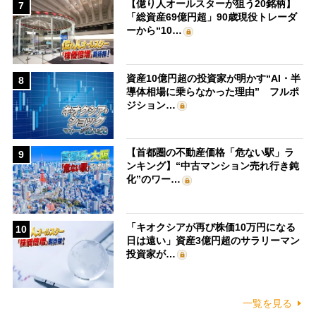
【億り人オールスターが狙う20銘柄】
7
「総資産69億円超」90歳現役トレーダ
ーから“10…
資産10億円超の投資家が明かす“AI・半
8
導体相場に乗らなかった理由” フルポ
ジション…
【首都圏の不動産価格「危ない駅」ラ
9
ンキング】“中古マンション売れ行き鈍
化”のワー…
「キオクシアが再び株価10万円になる
10
日は遠い」資産3億円超のサラリーマン
投資家が…
一覧を見る