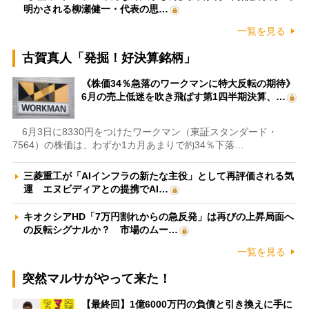
明かされる柳瀬健一・代表の思…
一覧を見る
古賀真人「発掘！好決算銘柄」
《株価34％急落のワークマンに特大反転の期待》
6月の売上低迷を吹き飛ばす第1四半期決算、…
6月3日に8330円をつけたワークマン（東証スタンダード・
7564）の株価は、わずか1カ月あまりで約34％下落…
三菱重工が「AIインフラの新たな主役」として再評価される気
運 エヌビディアとの提携でAI…
キオクシアHD「7万円割れからの急反発」は再びの上昇局面へ
の反転シグナルか？ 市場のムー…
一覧を見る
突然マルサがやって来た！
【最終回】1億6000万円の負債と引き換えに手に