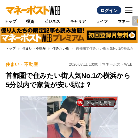
ログイン
トップ
投資
ビジネス
キャリア
ライフ
マネー
トップ
住まい・不動産
住みたい街
首都圏で住みたい街人気No.1の横浜か
住まい・不動産
2020.07.11 13:00
マネーポストWEB
首都圏で住みたい街人気No.1の横浜から
5分以内で家賃が安い駅は？
もっと見る
arrow_forward_ios