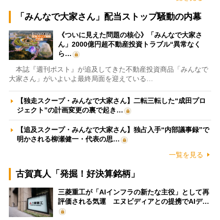
「みんなで大家さん」配当ストップ騒動の内幕
《ついに見えた問題の核心》「みんなで大家さ
ん」2000億円超不動産投資トラブル“異常なく
ら…
本誌『週刊ポスト』が追及してきた不動産投資商品「みんなで
大家さん」がいよいよ最終局面を迎えている…
【独走スクープ・みんなで大家さん】二転三転した“成田プロ
ジェクト”の計画変更の裏で起き…
【追及スクープ・みんなで大家さん】独占入手“内部議事録”で
明かされる柳瀬健一・代表の思…
一覧を見る
古賀真人「発掘！好決算銘柄」
三菱重工が「AIインフラの新たな主役」として再
評価される気運 エヌビディアとの提携でAIデ…