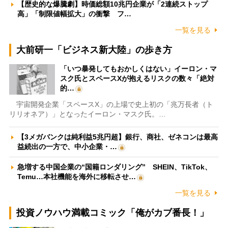
【歴史的な爆騰劇】時価総額10兆円企業が「2連続ストップ
高」「制限値幅拡大」の衝撃 フ…
一覧を見る
大前研一「ビジネス新大陸」の歩き方
「いつ暴発してもおかしくはない」イーロン・マ
スク氏とスペースXが抱えるリスクの数々「絶対
的…
宇宙開発企業「スペースX」の上場で史上初の「兆万長者（ト
リリオネア）」となったイーロン・マスク氏。…
【3メガバンクは純利益5兆円超】銀行、商社、ゼネコンは最高
益続出の一方で、中小企業・…
急増する中国企業の“国籍ロンダリング” SHEIN、TikTok、
Temu…本社機能を海外に移転させ…
一覧を見る
投資ノウハウ満載コミック「俺がカブ番長！」