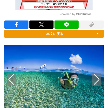
Powered by 
GliaStudios
Mute
本文に戻る