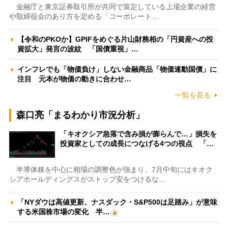
金融庁と東京証券取引所が共同で策定している上場企業の経営
や取締役会のあり方を定める「コーポレート…
【令和のPKOか】GPIFをめぐる片山財務相の「円資産への投
資拡大」発言の波紋 「国債重視」…
インフレでも「物価負け」しない金融商品「物価連動国債」に
注目 元本が物価の動きに合わせ…
一覧を見る
森口亮「まるわかり市況分析」
「キオクシア急落で含み損が膨らんで…」損失を
投資家としての成長につなげる4つの視点 「…
半導体株を中心に相場の調整色が強まり、7月中旬にはキオク
シアホールディングスがストップ安をつけるな…
「NYダウは高値更新、ナスダック・S&P500は足踏み」が意味
する米国株市場の変化 半…