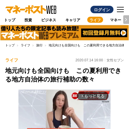
ログイン
トップ
投資
ビジネス
キャリア
ライフ
マネー
トップ
ライフ
旅行
地元向けも全国向けも この夏利用できる地方自治体の
ライフ
2020.07.14 16:00
女性セブン
地元向けも全国向けも この夏利用でき
る地方自治体の旅行補助の数々
もっと見る
arrow_forward_ios