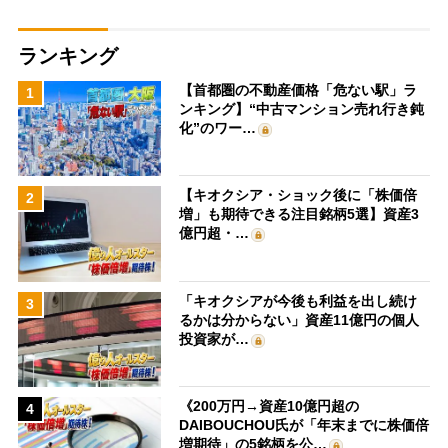
ランキング
【首都圏の不動産価格「危ない駅」ラ
1
ンキング】“中古マンション売れ行き鈍
化”のワー…
【キオクシア・ショック後に「株価倍
2
増」も期待できる注目銘柄5選】資産3
億円超・…
「キオクシアが今後も利益を出し続け
3
るかは分からない」資産11億円の個人
投資家が…
《200万円→資産10億円超の
4
DAIBOUCHOU氏が「年末までに株価倍
増期待」の5銘柄を公…