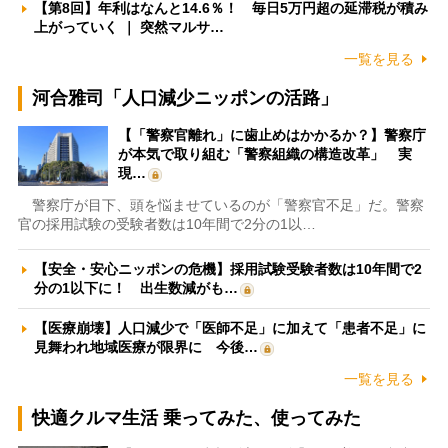
【第8回】年利はなんと14.6％！ 毎日5万円超の延滞税が積み
上がっていく ｜ 突然マルサ…
一覧を見る
河合雅司「人口減少ニッポンの活路」
【「警察官離れ」に歯止めはかかるか？】警察庁
が本気で取り組む「警察組織の構造改革」 実
現…
警察庁が目下、頭を悩ませているのが「警察官不足」だ。警察
官の採用試験の受験者数は10年間で2分の1以…
【安全・安心ニッポンの危機】採用試験受験者数は10年間で2
分の1以下に！ 出生数減がも…
【医療崩壊】人口減少で「医師不足」に加えて「患者不足」に
見舞われ地域医療が限界に 今後…
一覧を見る
快適クルマ生活 乗ってみた、使ってみた