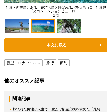
羊ヶ
沖縄・西表島にある、奇跡の島と呼ばれるバラス島（C）沖縄観
鹿
光コンベンションビューロー
2
/
3
本文に戻る
新型コロナウイルス
旅行
節約
他のオススメ記事
関連記事
旅慣れた男性が人生で一度だけ部屋交換を求めた「最悪