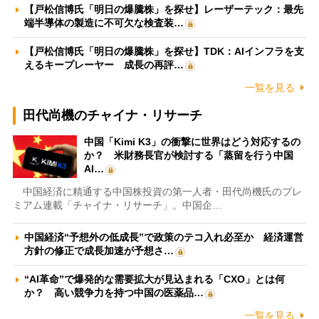
【戸松信博氏「明日の爆騰株」を探せ】レーザーテック：最先
端半導体の製造に不可欠な検査装…
【戸松信博氏「明日の爆騰株」を探せ】TDK：AIインフラを支
えるキープレーヤー 成長の再評…
一覧を見る
田代尚機のチャイナ・リサーチ
中国「Kimi K3」の衝撃に世界はどう対応するの
か？ 米財務長官が検討する「蒸留を行う中国
AI…
中国経済に精通する中国株投資の第一人者・田代尚機氏のプレ
ミアム連載「チャイナ・リサーチ」。中国企…
中国経済“予想外の低成長”で政策のテコ入れ必至か 経済運営
方針の修正で成長加速が予想さ…
“AI革命”で爆発的な需要拡大が見込まれる「CXO」とは何
か？ 高い競争力を持つ中国の医薬品…
一覧を見る