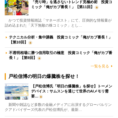
「売り時」を逃さないトレンド見極め術 投資コ
ミック「俺がカブ番長！」【第11回】
かつて投資情報雑誌「マネーポスト」にて、圧倒的な情報量が
詰め込まれた「天下無敵の株コミック」とし…
テクニカル分析・集中講義 投資コミック「俺がカブ番長！」
【第10回】
不透明相場に勝つ信用取引の極意 投資コミック「俺がカブ番
長！」【第9回】
一覧を見る
戸松信博の明日の爆騰株を探せ！
【戸松信博氏「明日の爆騰株」を探せ】トーメン
デバイス：サムスンを通じて世界のAIメモリ需
要…
新聞や雑誌など多数の金融メディアに出演するグローバルリン
クアドバイザーズ代表の戸松信博氏が、最新…