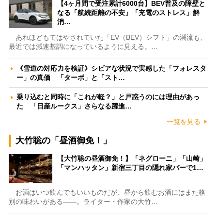
【4ヶ月間で受注累計6000台】BEV普及の障壁と
なる「航続距離の不安」「充電のストレス」解
消…
あれほどもてはやされていた「EV（BEV）シフト」の潮流も、
最近では減速基調になっているように見える。…
《雪道の対応力を検証》シビアな状況で実感した「フォレスタ
ー」の真価 「ターボ」と「スト…
乗り込むと同時に「これが軽？」と戸惑うのには理由があっ
た 「日産ルークス」さらなる躍進…
一覧を見る
大竹聡の「昼酒御免！」
【大竹聡の昼酒御免！】「ネグローニ」「山崎」
「マンハッタン」新宿三丁目の隠れ家バーで1…
お酒はいつ飲んでもいいものだが、昼から飲むお酒にはまた格
別の味わいがある――。ライター・作家の大竹…