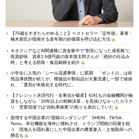
【75歳をすぎたらやめること】ベストセラー『定年後』著者・
楠木新氏が指南する老年期の好循環を呼び込む方法
キオクシアなどAI関連株に資金集中で“割安になった成長株”に
投資妙味 資産1.5億円超の坂本慎太郎さんが「絶好の仕込み
時」と考える防衛・食品銘柄を紹介
小学生に人気の「シール流通事情」に変調 「ボンドロ」は依
然品薄状態が続くが、模倣品や類似品が大量流通し一部で値崩
れ 「選別が本格化する時代に」
【クレジット決済代行・全東信が破産】63社もの金融機関が融
資をしながら「20年以上の粉飾決算」を見抜けなかったカラク
リ 営業現場では“自転車操業”の焦りも表出していた
急増する中国企業の“国籍ロンダリング” SHEIN、TikTok、
Temu…本社機能を海外に移転させ、トランプ関税の回避を狙
う 現地人を隠れ蓑にした中国企業の農業参入・土地取得への
懸念も