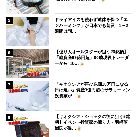
ドライアイスを使わず遺体を保つ「エ
5
ンバーミング」が日本でも普及 1～2
週間は問…
【億り人オールスターが狙う20銘柄】
6
「総資産69億円超」90歳現役トレーダ
ーから“10…
「キオクシアが再び株価10万円になる
7
日は遠い」資産3億円超のサラリーマン
投資家が…
【キオクシア・ショックの後に狙う5銘
8
柄】イベント投資家の億り人・羽根英
樹氏が厳…