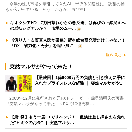
今年の株式市場を牽引してきたAI・半導体関連株に、調整の動
きが広がっている。そうしたなか、再び注目…
キオクシアHD「7万円割れからの急反発」は再びの上昇局面へ
の反転シグナルか？ 市場のムー…
《億り人・古賀真人氏が厳選》野村総合研究所だけじゃない！
「DX・省力化・円安」を追い風に…
一覧を見る
突然マルサがやって来た！
【最終回】1億6000万円の負債と引き換えに手に
入れたプライスレスな経験 ｜ 突然マルサがや…
2009年12月に発行された元FXトレーダー・磯貝清明氏の著書
『突然マルサがやって来た！～FXで10億円稼い…
【第9回】もう一度FXでリベンジ！ 種銭は差し押さえを免れ
た”ヒミツのお金” ｜ 突然マルサ…