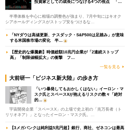
投資家としての成長につなげる4つの視点 「…
半導体株を中心に相場の調整色が強まり、7月中旬にはキオク
シアホールディングスがストップ安をつけるな…
「NYダウは高値更新、ナスダック・S&P500は足踏み」が意味
する米国株市場の変化 半…
【歴史的な爆騰劇】時価総額10兆円企業が「2連続ストップ
高」「制限値幅拡大」の衝撃 フ…
一覧を見る
大前研一「ビジネス新大陸」の歩き方
「いつ暴発してもおかしくはない」イーロン・マ
スク氏とスペースXが抱えるリスクの数々「絶対
的…
宇宙開発企業「スペースX」の上場で史上初の「兆万長者（ト
リリオネア）」となったイーロン・マスク氏。…
【3メガバンクは純利益5兆円超】銀行、商社、ゼネコンは最高