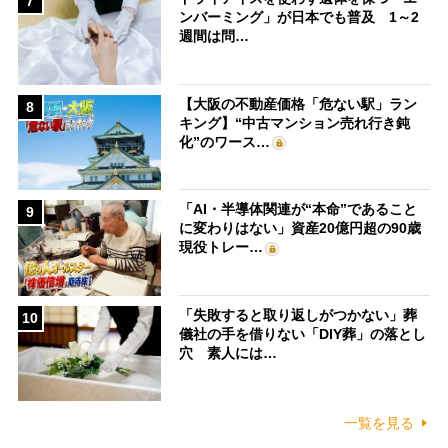
7
ンバーミング」が日本でも普及 1～2
週間は問…
【大阪の不動産価格「危ない駅」ラン
8
キング】“中古マンション売れ行き鈍
化”のワース…
「AI・半導体関連が“本命”であること
9
に変わりはない」資産20億円超の90歳
現役トレー…
「失敗すると取り返しがつかない」葬
10
儀社の手を借りない「DIY葬」の落とし
穴 素人には…
一覧を見る