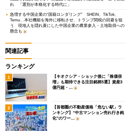
れ 「選別が本格化する時代に」
急増する中国企業の“国籍ロンダリング” SHEIN、TikTok、
Temu…本社機能を海外に移転させ、トランプ関税の回避を狙
う 現地人を隠れ蓑にした中国企業の農業参入・土地取得への
懸念も
関連記事
ランキング
【キオクシア・ショック後に「株価倍
1
増」も期待できる注目銘柄5選】資産3
億円超・…
【首都圏の不動産価格「危ない駅」ラ
2
ンキング】“中古マンション売れ行き鈍
化”のワー…