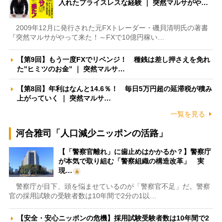
入れたプライスレスな経験 ｜ 突然マルサがや…
2009年12月に発行された元FXトレーダー・磯貝清明氏の著書
『突然マルサがやって来た！～FXで10億円稼い…
【第9回】もう一度FXでリベンジ！ 種銭は差し押さえを免れ
た”ヒミツのお金” ｜ 突然マルサ…
【第8回】年利はなんと14.6％！ 毎日5万円超の延滞税が積み
上がっていく ｜ 突然マルサ…
一覧を見る
河合雅司「人口減少ニッポンの活路」
【「警察官離れ」に歯止めはかかるか？】警察庁
が本気で取り組む「警察組織の構造改革」 実
現…
警察庁が目下、頭を悩ませているのが「警察官不足」だ。警察
官の採用試験の受験者数は10年間で2分の1以…
【安全・安心ニッポンの危機】採用試験受験者数は10年間で2