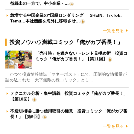
益続出の一方で、中小企業・…
急増する中国企業の“国籍ロンダリング” SHEIN、TikTok、
Temu…本社機能を海外に移転させ…
一覧を見る
投資ノウハウ満載コミック「俺がカブ番長！」
「売り時」を逃さないトレンド見極め術 投資コ
ミック「俺がカブ番長！」【第11回】
かつて投資情報雑誌「マネーポスト」にて、圧倒的な情報量が
詰め込まれた「天下無敵の株コミック」とし…
テクニカル分析・集中講義 投資コミック「俺がカブ番長！」
【第10回】
不透明相場に勝つ信用取引の極意 投資コミック「俺がカブ番
長！」【第9回】
一覧を見る