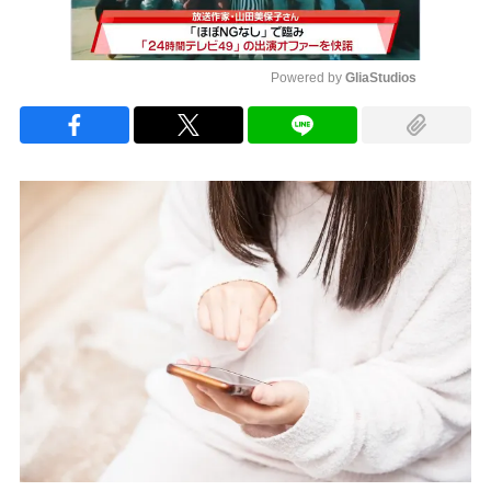
Powered by 
GliaStudios
Mute