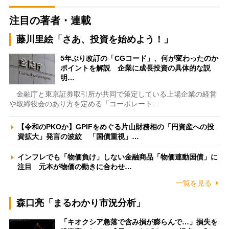
注目の著者・連載
藤川里絵「さあ、投資を始めよう！」
5年ぶり改訂の「CGコード」、何が変わったのか
ポイントを解説 企業に成長投資の具体的な説
明…
金融庁と東京証券取引所が共同で策定している上場企業の経営
や取締役会のあり方を定める「コーポレート…
【令和のPKOか】GPIFをめぐる片山財務相の「円資産への投
資拡大」発言の波紋 「国債重視」…
インフレでも「物価負け」しない金融商品「物価連動国債」に
注目 元本が物価の動きに合わせ…
一覧を見る
森口亮「まるわかり市況分析」
「キオクシア急落で含み損が膨らんで…」損失を