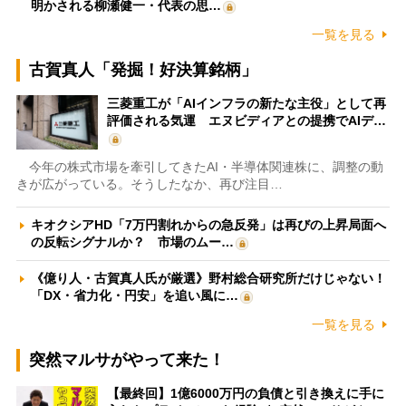
明かされる柳瀬健一・代表の思…
一覧を見る
古賀真人「発掘！好決算銘柄」
三菱重工が「AIインフラの新たな主役」として再
評価される気運 エヌビディアとの提携でAIデ…
今年の株式市場を牽引してきたAI・半導体関連株に、調整の動
きが広がっている。そうしたなか、再び注目…
キオクシアHD「7万円割れからの急反発」は再びの上昇局面へ
の反転シグナルか？ 市場のムー…
《億り人・古賀真人氏が厳選》野村総合研究所だけじゃない！
「DX・省力化・円安」を追い風に…
一覧を見る
突然マルサがやって来た！
【最終回】1億6000万円の負債と引き換えに手に