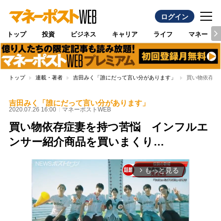
ログイン
トップ
投資
ビジネス
キャリア
ライフ
マネー
トップ
連載・著者
吉田みく「誰にだって言い分があります」
買い物依存症
吉田みく「誰にだって言い分があります」
2020.07.26 16:00
マネーポストWEB
買い物依存症妻を持つ苦悩 インフルエ
ンサー紹介商品を買いまくり…
もっと見る
arrow_forward_ios