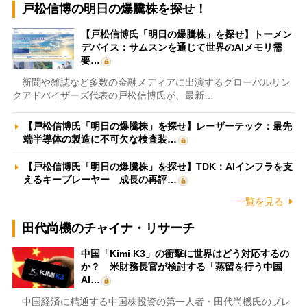
戸松信博の明日の爆騰株を探せ！
【戸松信博氏「明日の爆騰株」を探せ】トーメン
デバイス：サムスンを通じて世界のAIメモリ需
要…
新聞や雑誌など多数の金融メディアに出演するグローバルリン
クアドバイザーズ代表の戸松信博氏が、最新…
【戸松信博氏「明日の爆騰株」を探せ】レーザーテック：最先
端半導体の製造に不可欠な検査装…
【戸松信博氏「明日の爆騰株」を探せ】TDK：AIインフラを支
えるキープレーヤー 成長の再評…
一覧を見る
田代尚機のチャイナ・リサーチ
中国「Kimi K3」の衝撃に世界はどう対応するの
か？ 米財務長官が検討する「蒸留を行う中国
AI…
中国経済に精通する中国株投資の第一人者・田代尚機氏のプレ