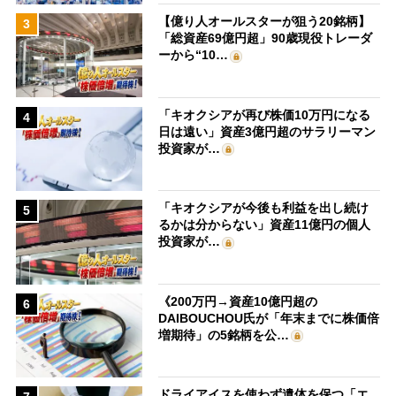
【億り人オールスターが狙う20銘柄】
3
「総資産69億円超」90歳現役トレーダ
ーから“10…
「キオクシアが再び株価10万円になる
4
日は遠い」資産3億円超のサラリーマン
投資家が…
「キオクシアが今後も利益を出し続け
5
るかは分からない」資産11億円の個人
投資家が…
《200万円→資産10億円超の
6
DAIBOUCHOU氏が「年末までに株価倍
増期待」の5銘柄を公…
ドライアイスを使わず遺体を保つ「エ