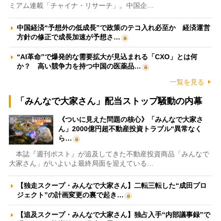
ミアム連載「チャイナ・リサーチ」。中国企…
中国経済“予想外の低成長”で政策のテコ入れ必至か 経済運営
方針の修正で成長加速が予想さ…
“AI革命”で爆発的な需要拡大が見込まれる「CXO」とは何
か？ 高い競争力を持つ中国の医薬品…
一覧を見る
「みんなで大家さん」配当ストップ騒動の内幕
《ついに見えた問題の核心》「みんなで大家さ
ん」2000億円超不動産投資トラブル“異常なく
ら…
本誌『週刊ポスト』が追及してきた不動産投資商品「みんなで
大家さん」がいよいよ最終局面を迎えている…
【独走スクープ・みんなで大家さん】二転三転した“成田プロ
ジェクト”の計画変更の裏で起き…
【追及スクープ・みんなで大家さん】独占入手“内部議事録”で