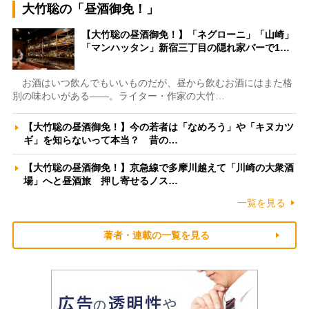
大竹聡の「昼酒御免！」
【大竹聡の昼酒御免！】「ネグローニ」「山崎」
「マンハッタン」新宿三丁目の隠れ家バーで1…
お酒はいつ飲んでもいいものだが、昼から飲むお酒にはまた格
別の味わいがある――。ライター・作家の大竹…
【大竹聡の昼酒御免！】今の若者は「なめろう」や「キヌカツ
ギ」を知らないって本当？ 昔の…
【大竹聡の昼酒御免！】京急線で多摩川越えて「川崎の大衆酒
場」へと昼酒旅 押し寄せるノス…
一覧を見る
著者・連載の一覧を見る