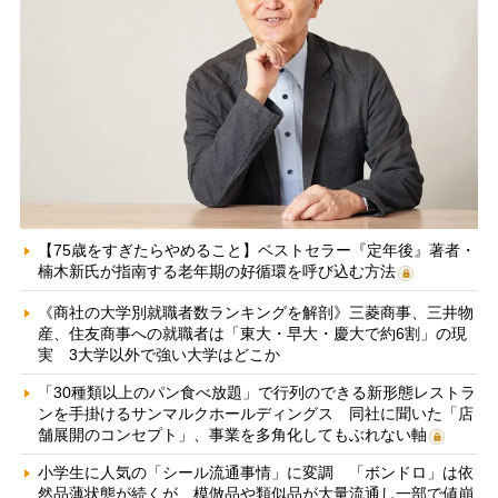
【75歳をすぎたらやめること】ベストセラー『定年後』著者・
楠木新氏が指南する老年期の好循環を呼び込む方法
《商社の大学別就職者数ランキングを解剖》三菱商事、三井物
産、住友商事への就職者は「東大・早大・慶大で約6割」の現
実 3大学以外で強い大学はどこか
「30種類以上のパン食べ放題」で行列のできる新形態レストラ
ンを手掛けるサンマルクホールディングス 同社に聞いた「店
舗展開のコンセプト」、事業を多角化してもぶれない軸
小学生に人気の「シール流通事情」に変調 「ボンドロ」は依
然品薄状態が続くが、模倣品や類似品が大量流通し一部で値崩