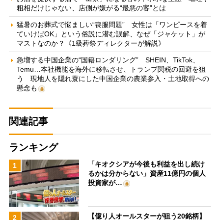
粗相だけじゃない、店側が嫌がる“最悪の客”とは
猛暑のお葬式で悩ましい“喪服問題” 女性は「ワンピースを着
ていけばOK」という俗説に潜む誤解、なぜ「ジャケット」が
マストなのか？《1級葬祭ディレクターが解説》
急増する中国企業の“国籍ロンダリング” SHEIN、TikTok、
Temu…本社機能を海外に移転させ、トランプ関税の回避を狙
う 現地人を隠れ蓑にした中国企業の農業参入・土地取得への
懸念も
関連記事
ランキング
「キオクシアが今後も利益を出し続け
1
るかは分からない」資産11億円の個人
投資家が…
【億り人オールスターが狙う20銘柄】
2