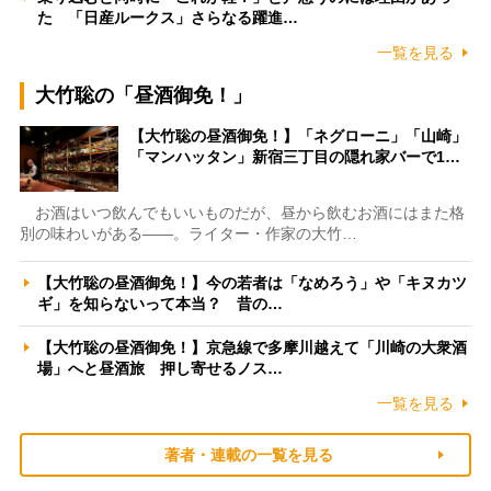
た 「日産ルークス」さらなる躍進…
一覧を見る
大竹聡の「昼酒御免！」
【大竹聡の昼酒御免！】「ネグローニ」「山崎」
「マンハッタン」新宿三丁目の隠れ家バーで1…
お酒はいつ飲んでもいいものだが、昼から飲むお酒にはまた格
別の味わいがある――。ライター・作家の大竹…
【大竹聡の昼酒御免！】今の若者は「なめろう」や「キヌカツ
ギ」を知らないって本当？ 昔の…
【大竹聡の昼酒御免！】京急線で多摩川越えて「川崎の大衆酒
場」へと昼酒旅 押し寄せるノス…
一覧を見る
著者・連載の一覧を見る