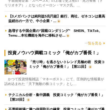
宇宙開発企業「スペースX」の上場で史上初の「兆万長者（ト
リリオネア）」となったイーロン・マスク氏。…
【3メガバンクは純利益5兆円超】銀行、商社、ゼネコンは最高
益続出の一方で、中小企業・…
急増する中国企業の“国籍ロンダリング” SHEIN、TikTok、
Temu…本社機能を海外に移転させ…
一覧を見る
投資ノウハウ満載コミック「俺がカブ番長！」
「売り時」を逃さないトレンド見極め術 投資コ
ミック「俺がカブ番長！」【第11回】
かつて投資情報雑誌「マネーポスト」にて、圧倒的な情報量が
詰め込まれた「天下無敵の株コミック」とし…
テクニカル分析・集中講義 投資コミック「俺がカブ番長！」
【第10回】
不透明相場に勝つ信用取引の極意 投資コミック「俺がカブ番