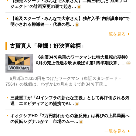
【独走スクープ・みんなで大家さん】二転三転した“成田プロ
ジェクト”の計画変更の裏で起き…
【追及スクープ・みんなで大家さん】独占入手“内部議事録”で
明かされる柳瀬健一・代表の思…
一覧を見る
古賀真人「発掘！好決算銘柄」
《株価34％急落のワークマンに特大反転の期待》
6月の売上低迷を吹き飛ばす第1四半期決算、…
6月3日に8330円をつけたワークマン（東証スタンダード・
7564）の株価は、わずか1カ月あまりで約34％下落…
三菱重工が「AIインフラの新たな主役」として再評価される気
運 エヌビディアとの提携でAI…
キオクシアHD「7万円割れからの急反発」は再びの上昇局面へ
の反転シグナルか？ 市場のムー…
一覧を見る