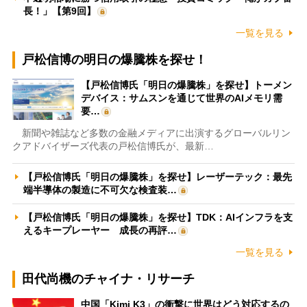
長！」【第9回】
一覧を見る
戸松信博の明日の爆騰株を探せ！
【戸松信博氏「明日の爆騰株」を探せ】トーメン
デバイス：サムスンを通じて世界のAIメモリ需
要…
新聞や雑誌など多数の金融メディアに出演するグローバルリン
クアドバイザーズ代表の戸松信博氏が、最新…
【戸松信博氏「明日の爆騰株」を探せ】レーザーテック：最先
端半導体の製造に不可欠な検査装…
【戸松信博氏「明日の爆騰株」を探せ】TDK：AIインフラを支
えるキープレーヤー 成長の再評…
一覧を見る
田代尚機のチャイナ・リサーチ
中国「Kimi K3」の衝撃に世界はどう対応するの