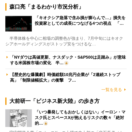
森口亮「まるわかり市況分析」
「キオクシア急落で含み損が膨らんで…」損失を
投資家としての成長につなげる4つの視点 「…
半導体株を中心に相場の調整色が強まり、7月中旬にはキオク
シアホールディングスがストップ安をつけるな…
「NYダウは高値更新、ナスダック・S&P500は足踏み」が意味
する米国株市場の変化 半…
【歴史的な爆騰劇】時価総額10兆円企業が「2連続ストップ
高」「制限値幅拡大」の衝撃 フ…
一覧を見る
大前研一「ビジネス新大陸」の歩き方
「いつ暴発してもおかしくはない」イーロン・マ
スク氏とスペースXが抱えるリスクの数々「絶対
的…