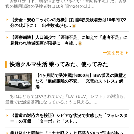
警察庁が目下、頭を悩ませているのが「警察官不足」だ。警察
官の採用試験の受験者数は10年間で2分の1以…
【安全・安心ニッポンの危機】採用試験受験者数は10年間で2
分の1以下に！ 出生数減がも…
【医療崩壊】人口減少で「医師不足」に加えて「患者不足」に
見舞われ地域医療が限界に 今後…
一覧を見る
快適クルマ生活 乗ってみた、使ってみた
【4ヶ月間で受注累計6000台】BEV普及の障壁と
なる「航続距離の不安」「充電のストレス」解
消…
あれほどもてはやされていた「EV（BEV）シフト」の潮流も、
最近では減速基調になっているように見える。…
《雪道の対応力を検証》シビアな状況で実感した「フォレスタ
ー」の真価 「ターボ」と「スト…
乗り込むと同時に「これが軽？」と戸惑うのには理由があっ