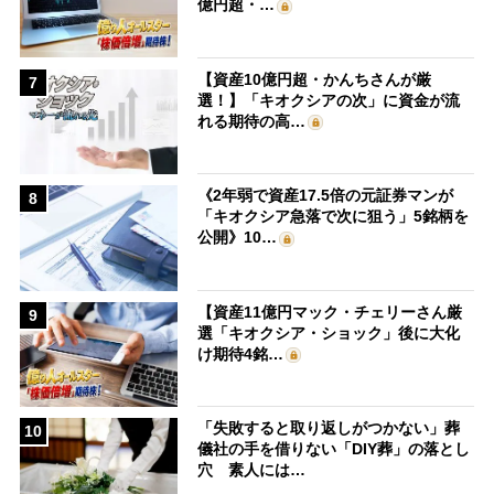
億円超・…
【資産10億円超・かんちさんが厳
7
選！】「キオクシアの次」に資金が流
れる期待の高…
《2年弱で資産17.5倍の元証券マンが
8
「キオクシア急落で次に狙う」5銘柄を
公開》10…
【資産11億円マック・チェリーさん厳
9
選「キオクシア・ショック」後に大化
け期待4銘…
「失敗すると取り返しがつかない」葬
10
儀社の手を借りない「DIY葬」の落とし
穴 素人には…