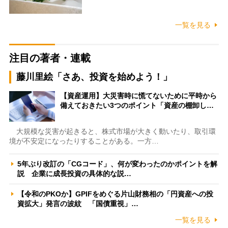
一覧を見る
注目の著者・連載
藤川里絵「さあ、投資を始めよう！」
【資産運用】大災害時に慌てないために平時から
備えておきたい3つのポイント「資産の棚卸し…
大規模な災害が起きると、株式市場が大きく動いたり、取引環
境が不安定になったりすることがある。一方…
5年ぶり改訂の「CGコード」、何が変わったのかポイントを解
説 企業に成長投資の具体的な説…
【令和のPKOか】GPIFをめぐる片山財務相の「円資産への投
資拡大」発言の波紋 「国債重視」…
一覧を見る