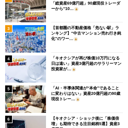
「総資産69億円超」90歳現役トレーダ
ーから“10…
【首都圏の不動産価格「危ない駅」ラ
3
ンキング】“中古マンション売れ行き鈍
化”のワー…
「キオクシアが再び株価10万円になる
4
日は遠い」資産3億円超のサラリーマン
投資家が…
「AI・半導体関連が“本命”であること
5
に変わりはない」資産20億円超の90歳
現役トレー…
【キオクシア・ショック後に「株価倍
6
増」も期待できる注目銘柄5選】資産3