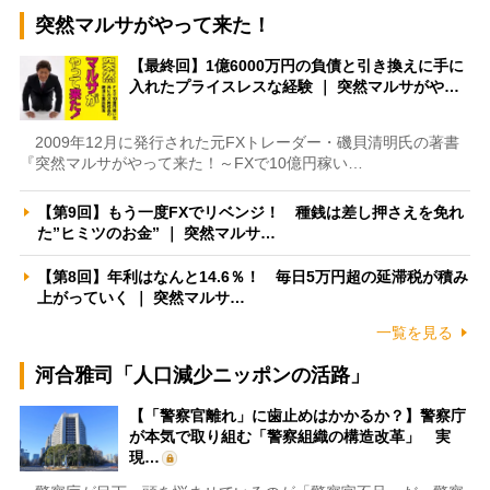
突然マルサがやって来た！
【最終回】1億6000万円の負債と引き換えに手に
入れたプライスレスな経験 ｜ 突然マルサがや…
2009年12月に発行された元FXトレーダー・磯貝清明氏の著書
『突然マルサがやって来た！～FXで10億円稼い…
【第9回】もう一度FXでリベンジ！ 種銭は差し押さえを免れ
た”ヒミツのお金” ｜ 突然マルサ…
【第8回】年利はなんと14.6％！ 毎日5万円超の延滞税が積み
上がっていく ｜ 突然マルサ…
一覧を見る
河合雅司「人口減少ニッポンの活路」
【「警察官離れ」に歯止めはかかるか？】警察庁
が本気で取り組む「警察組織の構造改革」 実
現…