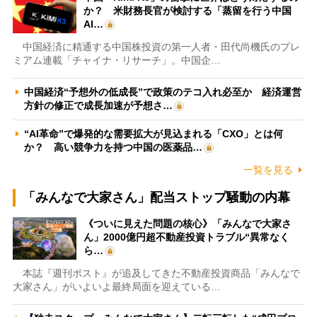
か？ 米財務長官が検討する「蒸留を行う中国
AI…
中国経済に精通する中国株投資の第一人者・田代尚機氏のプレ
ミアム連載「チャイナ・リサーチ」。中国企…
中国経済“予想外の低成長”で政策のテコ入れ必至か 経済運営
方針の修正で成長加速が予想さ…
“AI革命”で爆発的な需要拡大が見込まれる「CXO」とは何
か？ 高い競争力を持つ中国の医薬品…
一覧を見る
「みんなで大家さん」配当ストップ騒動の内幕
《ついに見えた問題の核心》「みんなで大家さ
ん」2000億円超不動産投資トラブル“異常なく
ら…
本誌『週刊ポスト』が追及してきた不動産投資商品「みんなで
大家さん」がいよいよ最終局面を迎えている…