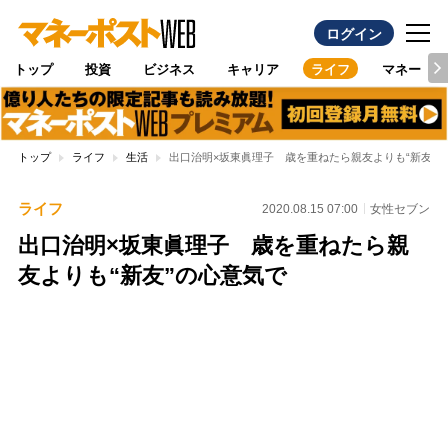
ログイン
トップ
投資
ビジネス
キャリア
ライフ
マネー
トップ
ライフ
生活
出口治明×坂東眞理子 歳を重ねたら親友よりも“新友”
ライフ
2020.08.15 07:00
女性セブン
出口治明×坂東眞理子 歳を重ねたら親
友よりも“新友”の心意気で
Loaded
:
100.00%
/
Unmute