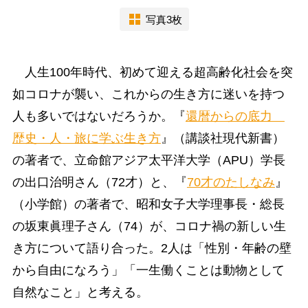
写真3枚
人生100年時代、初めて迎える超高齢化社会を突
如コロナが襲い、これからの生き方に迷いを持つ
人も多いではないだろうか。『
還暦からの底力
歴史・人・旅に学ぶ生き方
』（講談社現代新書）
の著者で、立命館アジア太平洋大学（APU）学長
の出口治明さん（72才）と、『
70才のたしなみ
』
（小学館）の著者で、昭和女子大学理事長・総長
の坂東眞理子さん（74）が、コロナ禍の新しい生
き方について語り合った。2人は「性別・年齢の壁
から自由になろう」「一生働くことは動物として
自然なこと」と考える。