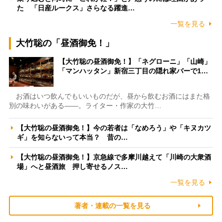
た 「日産ルークス」さらなる躍進…
一覧を見る
大竹聡の「昼酒御免！」
【大竹聡の昼酒御免！】「ネグローニ」「山崎」
「マンハッタン」新宿三丁目の隠れ家バーで1…
お酒はいつ飲んでもいいものだが、昼から飲むお酒にはまた格
別の味わいがある――。ライター・作家の大竹…
【大竹聡の昼酒御免！】今の若者は「なめろう」や「キヌカツ
ギ」を知らないって本当？ 昔の…
【大竹聡の昼酒御免！】京急線で多摩川越えて「川崎の大衆酒
場」へと昼酒旅 押し寄せるノス…
一覧を見る
著者・連載の一覧を見る