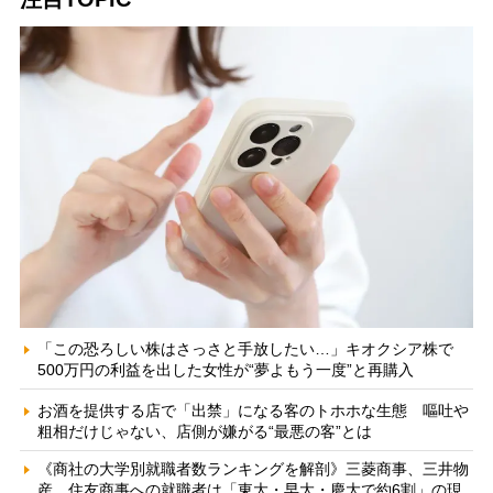
「この恐ろしい株はさっさと手放したい…」キオクシア株で
500万円の利益を出した女性が“夢よもう一度”と再購入
お酒を提供する店で「出禁」になる客のトホホな生態 嘔吐や
粗相だけじゃない、店側が嫌がる“最悪の客”とは
《商社の大学別就職者数ランキングを解剖》三菱商事、三井物
産、住友商事への就職者は「東大・早大・慶大で約6割」の現