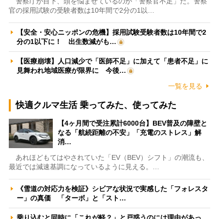
警察庁が目下、頭を悩ませているのが「警察官不足」だ。警察
官の採用試験の受験者数は10年間で2分の1以…
【安全・安心ニッポンの危機】採用試験受験者数は10年間で2
分の1以下に！ 出生数減がも…
【医療崩壊】人口減少で「医師不足」に加えて「患者不足」に
見舞われ地域医療が限界に 今後…
一覧を見る
快適クルマ生活 乗ってみた、使ってみた
【4ヶ月間で受注累計6000台】BEV普及の障壁と
なる「航続距離の不安」「充電のストレス」解
消…
あれほどもてはやされていた「EV（BEV）シフト」の潮流も、
最近では減速基調になっているように見える。…
《雪道の対応力を検証》シビアな状況で実感した「フォレスタ
ー」の真価 「ターボ」と「スト…
乗り込むと同時に「これが軽？」と戸惑うのには理由があっ