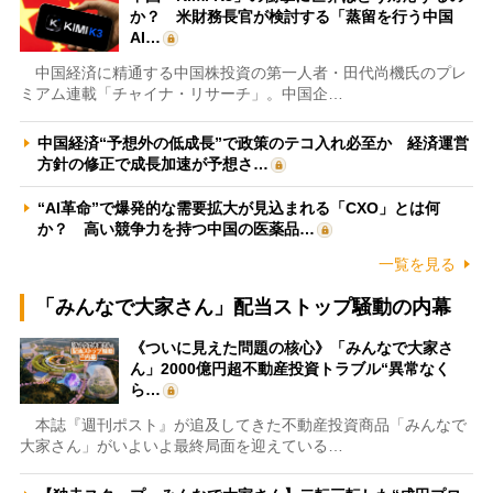
か？ 米財務長官が検討する「蒸留を行う中国
AI…
中国経済に精通する中国株投資の第一人者・田代尚機氏のプレ
ミアム連載「チャイナ・リサーチ」。中国企…
中国経済“予想外の低成長”で政策のテコ入れ必至か 経済運営
方針の修正で成長加速が予想さ…
“AI革命”で爆発的な需要拡大が見込まれる「CXO」とは何
か？ 高い競争力を持つ中国の医薬品…
一覧を見る
「みんなで大家さん」配当ストップ騒動の内幕
《ついに見えた問題の核心》「みんなで大家さ
ん」2000億円超不動産投資トラブル“異常なく
ら…
本誌『週刊ポスト』が追及してきた不動産投資商品「みんなで
大家さん」がいよいよ最終局面を迎えている…