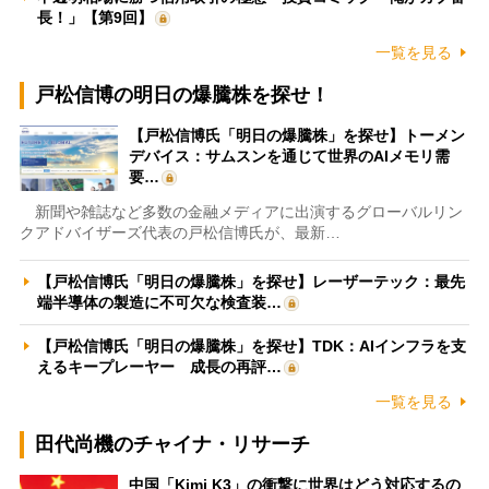
長！」【第9回】
一覧を見る
戸松信博の明日の爆騰株を探せ！
【戸松信博氏「明日の爆騰株」を探せ】トーメン
デバイス：サムスンを通じて世界のAIメモリ需
要…
新聞や雑誌など多数の金融メディアに出演するグローバルリン
クアドバイザーズ代表の戸松信博氏が、最新…
【戸松信博氏「明日の爆騰株」を探せ】レーザーテック：最先
端半導体の製造に不可欠な検査装…
【戸松信博氏「明日の爆騰株」を探せ】TDK：AIインフラを支
えるキープレーヤー 成長の再評…
一覧を見る
田代尚機のチャイナ・リサーチ
中国「Kimi K3」の衝撃に世界はどう対応するの