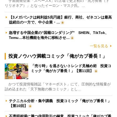
宇宙開発企業「スペースX」の上場で史上初の「兆万長者（ト
リリオネア）」となったイーロン・マスク氏。…
【3メガバンクは純利益5兆円超】銀行、商社、ゼネコンは最高
益続出の一方で、中小企業・…
急増する中国企業の“国籍ロンダリング” SHEIN、TikTok、
Temu…本社機能を海外に移転させ…
一覧を見る
投資ノウハウ満載コミック「俺がカブ番長！」
「売り時」を逃さないトレンド見極め術 投資コ
ミック「俺がカブ番長！」【第11回】
かつて投資情報雑誌「マネーポスト」にて、圧倒的な情報量が
詰め込まれた「天下無敵の株コミック」とし…
テクニカル分析・集中講義 投資コミック「俺がカブ番長！」
【第10回】
不透明相場に勝つ信用取引の極意 投資コミック「俺がカブ番