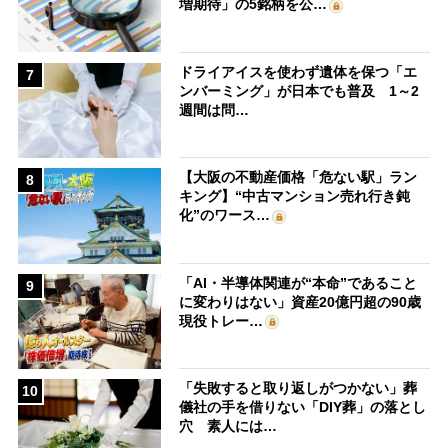
増期待」の5銘柄を公…
ドライアイスを使わず遺体を保つ「エ
7
ンバーミング」が日本でも普及 1～2
週間は問…
【大阪の不動産価格「危ない駅」ラン
8
キング】“中古マンション売れ行き鈍
化”のワース…
「AI・半導体関連が“本命”であること
9
に変わりはない」資産20億円超の90歳
現役トレー…
「失敗すると取り返しがつかない」葬
10
儀社の手を借りない「DIY葬」の落とし
穴 素人には…