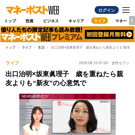
ログイン
トップ
投資
ビジネス
キャリア
ライフ
マネー
トップ
ライフ
生活
出口治明×坂東眞理子 歳を重ねたら親友よりも“新友”
ライフ
2020.08.15 07:00
女性セブン
出口治明×坂東眞理子 歳を重ねたら親
友よりも“新友”の心意気で