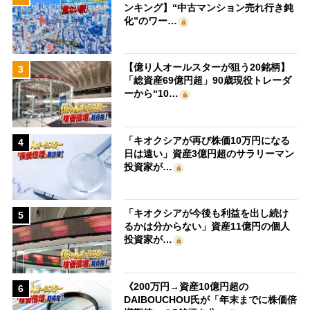
ンキング】“中古マンション売れ行き鈍
化”のワー…
【億り人オールスターが狙う20銘柄】
3
「総資産69億円超」90歳現役トレーダ
ーから“10…
「キオクシアが再び株価10万円になる
4
日は遠い」資産3億円超のサラリーマン
投資家が…
「キオクシアが今後も利益を出し続け
5
るかは分からない」資産11億円の個人
投資家が…
《200万円→資産10億円超の
6
DAIBOUCHOU氏が「年末までに株価倍