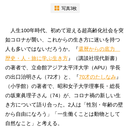
写真3枚
人生100年時代、初めて迎える超高齢化社会を突
如コロナが襲い、これからの生き方に迷いを持つ
人も多いではないだろうか。『
還暦からの底力
歴史・人・旅に学ぶ生き方
』（講談社現代新書）
の著者で、立命館アジア太平洋大学（APU）学長
の出口治明さん（72才）と、『
70才のたしなみ
』
（小学館）の著者で、昭和女子大学理事長・総長
の坂東眞理子さん（74）が、コロナ禍の新しい生
き方について語り合った。2人は「性別・年齢の壁
から自由になろう」「一生働くことは動物として
自然なこと」と考える。