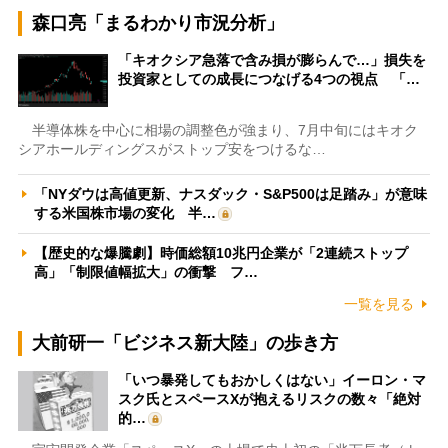
森口亮「まるわかり市況分析」
「キオクシア急落で含み損が膨らんで…」損失を
投資家としての成長につなげる4つの視点 「…
半導体株を中心に相場の調整色が強まり、7月中旬にはキオク
シアホールディングスがストップ安をつけるな…
「NYダウは高値更新、ナスダック・S&P500は足踏み」が意味
する米国株市場の変化 半…
【歴史的な爆騰劇】時価総額10兆円企業が「2連続ストップ
高」「制限値幅拡大」の衝撃 フ…
一覧を見る
大前研一「ビジネス新大陸」の歩き方
「いつ暴発してもおかしくはない」イーロン・マ
スク氏とスペースXが抱えるリスクの数々「絶対
的…