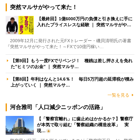
突然マルサがやって来た！
【最終回】1億6000万円の負債と引き換えに手に
入れたプライスレスな経験 ｜ 突然マルサがや…
2009年12月に発行された元FXトレーダー・磯貝清明氏の著書
『突然マルサがやって来た！～FXで10億円稼い…
【第9回】もう一度FXでリベンジ！ 種銭は差し押さえを免れ
た”ヒミツのお金” ｜ 突然マルサ…
【第8回】年利はなんと14.6％！ 毎日5万円超の延滞税が積み
上がっていく ｜ 突然マルサ…
一覧を見る
河合雅司「人口減少ニッポンの活路」
【「警察官離れ」に歯止めはかかるか？】警察庁
が本気で取り組む「警察組織の構造改革」 実
現…