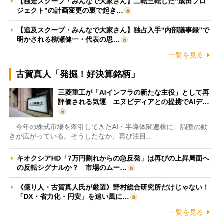
【独走スクープ・みんなで大家さん】二転三転した“成田プロ
ジェクト”の計画変更の裏で起き…
【追及スクープ・みんなで大家さん】独占入手“内部議事録”で
明かされる柳瀬健一・代表の思…
一覧を見る
古賀真人「発掘！好決算銘柄」
三菱重工が「AIインフラの新たな主役」として再
評価される気運 エヌビディアとの提携でAIデ…
今年の株式市場を牽引してきたAI・半導体関連株に、調整の動
きが広がっている。そうしたなか、再び注目…
キオクシアHD「7万円割れからの急反発」は再びの上昇局面へ
の反転シグナルか？ 市場のムー…
《億り人・古賀真人氏が厳選》野村総合研究所だけじゃない！
「DX・省力化・円安」を追い風に…
一覧を見る