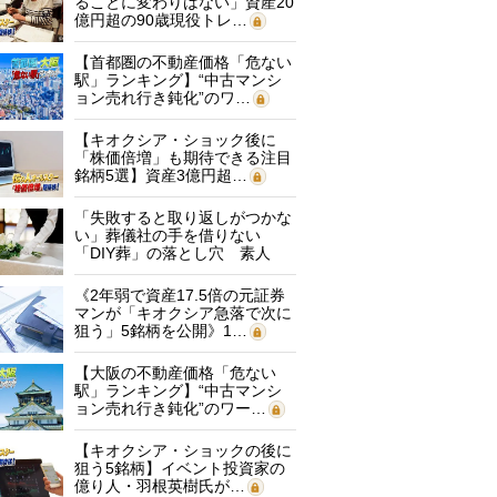
ることに変わりはない」資産20
億円超の90歳現役トレ…
【首都圏の不動産価格「危ない
駅」ランキング】“中古マンシ
ョン売れ行き鈍化”のワ…
【キオクシア・ショック後に
「株価倍増」も期待できる注目
銘柄5選】資産3億円超…
「失敗すると取り返しがつかな
い」葬儀社の手を借りない
「DIY葬」の落とし穴 素人
に…
《2年弱で資産17.5倍の元証券
マンが「キオクシア急落で次に
狙う」5銘柄を公開》1…
【大阪の不動産価格「危ない
駅」ランキング】“中古マンシ
ョン売れ行き鈍化”のワー…
【キオクシア・ショックの後に
狙う5銘柄】イベント投資家の
億り人・羽根英樹氏が…