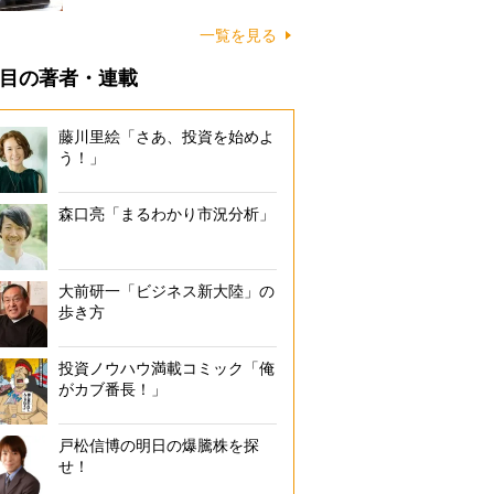
一覧を見る
目の著者・連載
藤川里絵「さあ、投資を始めよ
う！」
森口亮「まるわかり市況分析」
大前研一「ビジネス新大陸」の
歩き方
投資ノウハウ満載コミック「俺
がカブ番長！」
戸松信博の明日の爆騰株を探
せ！