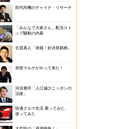
田代尚機のチャイナ・リサーチ
「みんなで大家さん」配当スト
ップ騒動の内幕
古賀真人「発掘！好決算銘柄」
突然マルサがやって来た！
河合雅司「人口減少ニッポンの
活路」
快適クルマ生活 乗ってみた、
使ってみた
大竹聡の「昼酒御免！」