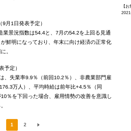
【お
202
（9月1日発表予定）
業景況指数は54.4と、7月の54.2を上回る見通
しが鮮明になっており、年末に向け経済の正常化
因に。
発表予定）
、失業率9.9％（前回10.2％）、非農業部門雇
176.3万人）、平均時給は前年比+4.5％（同
が10％を下回った場合、雇用情勢の改善を意識し
る。
1
2