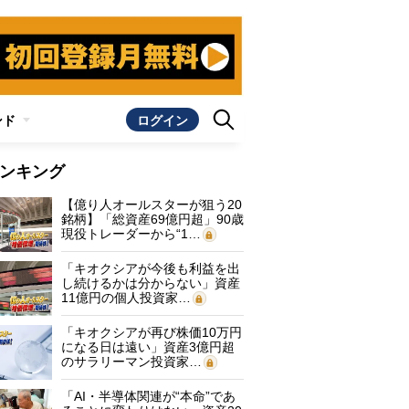
ンド
ログイン
ンキング
【億り人オールスターが狙う20
銘柄】「総資産69億円超」90歳
現役トレーダーから“1…
「キオクシアが今後も利益を出
し続けるかは分からない」資産
11億円の個人投資家…
「キオクシアが再び株価10万円
になる日は遠い」資産3億円超
のサラリーマン投資家…
「AI・半導体関連が“本命”であ