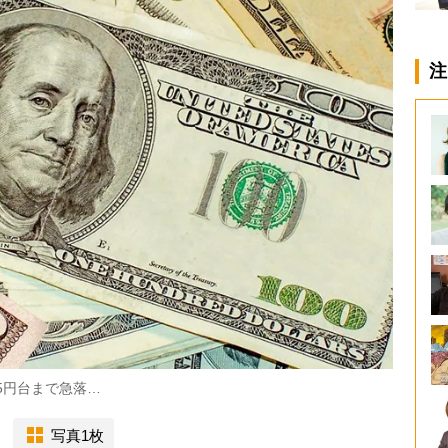
注
5円台まで急落…
写真1枚