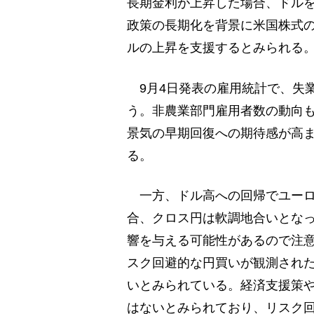
長期金利が上昇した場合、ドル
政策の長期化を背景に米国株式
ルの上昇を支援するとみられる
9月4日発表の雇用統計で、失業
う。非農業部門雇用者数の動向も
景気の早期回復への期待感が高
る。
一方、ドル高への回帰でユーロ
合、クロス円は軟調地合いとな
響を与える可能性があるので注
スク回避的な円買いが観測され
いとみられている。経済支援策
はないとみられており、リスク