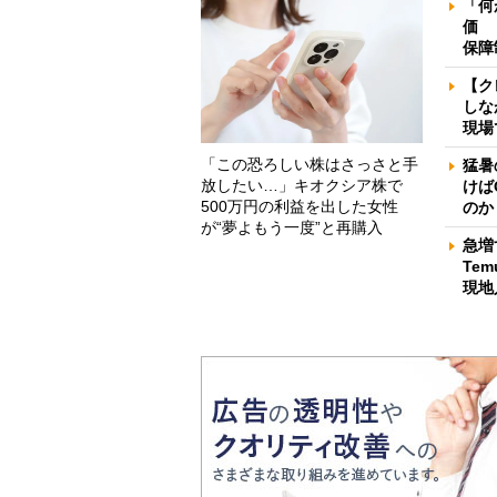
「何
価 
保障
【ク
しな
現場
「この恐ろしい株はさっさと手
猛暑
放したい…」キオクシア株で
けば
500万円の利益を出した女性
のか
が“夢よもう一度”と再購入
急増
Te
現地