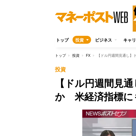
トップ
投資
ビジネス
キャリ
トップ
投資
FX
【ドル円週間見通し】
投資
【ドル円週間見通
か 米経済指標に