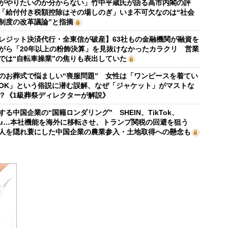
がやりたいのか分からない」竹中平蔵氏が語る高市内閣の評
「給付付き税額控除はその場しのぎ」いま不可欠なのは“社会
制度の改革議論”と指摘
レジット決済代行・全東信が破産】63社もの金融機関が融資を
がら「20年以上の粉飾決算」を見抜けなかったカラクリ 営業
では“自転車操業”の焦りも表出していた
のお葬式で悩ましい“喪服問題” 女性は「ワンピースを着てい
OK」という俗説に潜む誤解、なぜ「ジャケット」がマストな
？《1級葬祭ディレクターが解説》
する中国企業の“国籍ロンダリング” SHEIN、TikTok、
mu…本社機能を海外に移転させ、トランプ関税の回避を狙う
人を隠れ蓑にした中国企業の農業参入・土地取得への懸念も