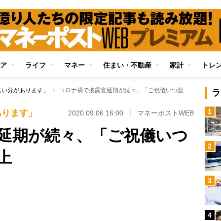
ア
ライフ
マネー
住まい・不動産
家計
トレ
言い分があります」
コロナ禍で披露宴延期が続々、「ご祝儀いつ渡すか問題」が浮上
ラ
1
あります」
2020.09.06 16:00
マネーポストWEB
延期が続々、「ご祝儀いつ
2
上
Loaded
:
3
97.10%
/
4