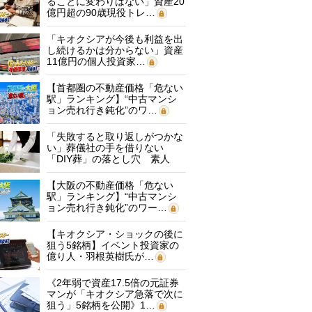
ることに変わりはない」資産20
億円超の90歳現役トレ…
「キオクシアが今後も利益を出
し続けるかは分からない」資産
11億円の個人投資家…
【首都圏の不動産価格「危ない
駅」ランキング】“中古マンシ
ョン売れ行き鈍化”のワ…
「失敗すると取り返しがつかな
い」葬儀社の手を借りない
「DIY葬」の落とし穴 素人
に…
【大阪の不動産価格「危ない
駅」ランキング】“中古マンシ
ョン売れ行き鈍化”のワー…
【キオクシア・ショックの後に
狙う5銘柄】イベント投資家の
億り人・羽根英樹氏が…
《2年弱で資産17.5倍の元証券
マンが「キオクシア急落で次に
狙う」5銘柄を公開》1…