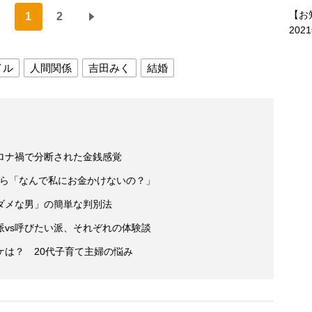
【お
1
2
202
イル
人間関係
吉田みく
結婚
ロナ禍で分断された金銭感覚
妻から「なんで私にお金かけないの？」
ダメな男」の簡単な判別法
vs呼びたい派、それぞれの体験談
ケは？ 20代子育て主婦の悩み