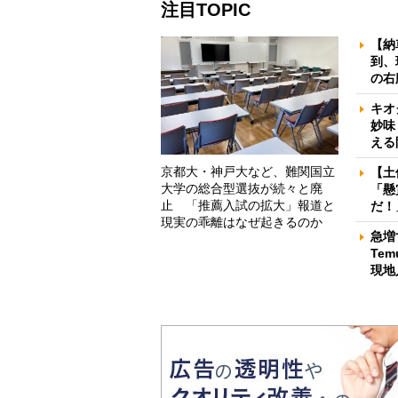
注目TOPIC
【納
到、
の右
キオ
妙味
える
京都大・神戸大など、難関国立
【土
大学の総合型選抜が続々と廃
「懸
止 「推薦入試の拡大」報道と
だ！
現実の乖離はなぜ起きるのか
急増
Te
現地