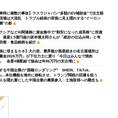
車時に複数の事故】テスラジャパン“多額のEV補助金”で注文殺
現場は大混乱 トラブル続発の背後に見え隠れする“イーロン
腕”の影
クシアなどAI関連株に資金集中で“割安になった成長株”に投資
 資産1.5億円超の坂本慎太郎さんが「絶好の仕込み時」と考
防衛・食品銘柄を紹介
俵に埋まるカネ】大の里、豊昇龍が黒星続きの名古屋場所は
賞金2826万円」が下位力士に渡り「今日はみんなで焼肉
」 金星4個配給で協会は年96万円の支出増に
する中国企業の“国籍ロンダリング” SHEIN、TikTok、
mu…本社機能を海外に移転させ、トランプ関税の回避を狙う
人を隠れ蓑にした中国企業の農業参入・土地取得への懸念も