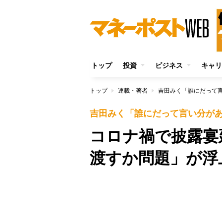
トップ
投資
ビジネス
キャリ
トップ
連載・著者
吉田みく「誰にだって
吉田みく「誰にだって言い分が
コロナ禍で披露宴
渡すか問題」が浮
Unmute