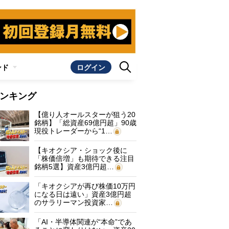
ンド
ログイン
ンキング
【億り人オールスターが狙う20
銘柄】「総資産69億円超」90歳
現役トレーダーから“1…
【キオクシア・ショック後に
「株価倍増」も期待できる注目
銘柄5選】資産3億円超…
「キオクシアが再び株価10万円
になる日は遠い」資産3億円超
のサラリーマン投資家…
「AI・半導体関連が“本命”であ