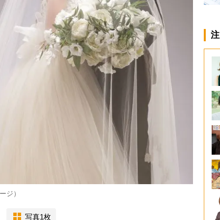
注
ージ）
写真1枚