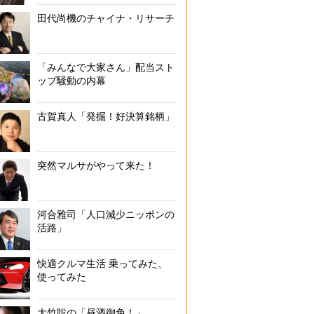
田代尚機のチャイナ・リサーチ
「みんなで大家さん」配当スト
ップ騒動の内幕
古賀真人「発掘！好決算銘柄」
突然マルサがやって来た！
河合雅司「人口減少ニッポンの
活路」
快適クルマ生活 乗ってみた、
使ってみた
大竹聡の「昼酒御免！」