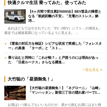
快適クルマ生活 乗ってみた、使ってみた
【4ヶ月間で受注累計6000台】BEV普及の障壁と
なる「航続距離の不安」「充電のストレス」解
消…
あれほどもてはやされていた「EV（BEV）シフト」の潮流も、
最近では減速基調になっているように見える。…
《雪道の対応力を検証》シビアな状況で実感した「フォレスタ
ー」の真価 「ターボ」と「スト…
乗り込むと同時に「これが軽？」と戸惑うのには理由があっ
た 「日産ルークス」さらなる躍進…
一覧を見る
大竹聡の「昼酒御免！」
【大竹聡の昼酒御免！】「ネグローニ」「山崎」
「マンハッタン」新宿三丁目の隠れ家バーで1…
お酒はいつ飲んでもいいものだが、昼から飲むお酒にはまた格