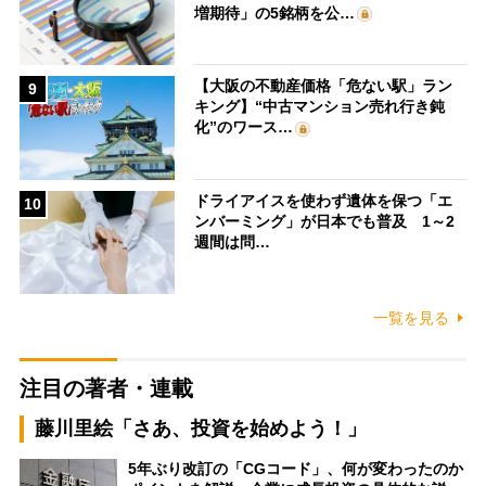
増期待」の5銘柄を公…
【大阪の不動産価格「危ない駅」ラン
9
キング】“中古マンション売れ行き鈍
化”のワース…
ドライアイスを使わず遺体を保つ「エ
10
ンバーミング」が日本でも普及 1～2
週間は問…
一覧を見る
注目の著者・連載
藤川里絵「さあ、投資を始めよう！」
5年ぶり改訂の「CGコード」、何が変わったのか