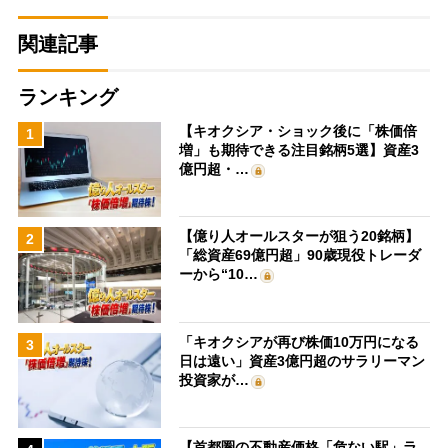
関連記事
ランキング
【キオクシア・ショック後に「株価倍
1
増」も期待できる注目銘柄5選】資産3
億円超・…
【億り人オールスターが狙う20銘柄】
2
「総資産69億円超」90歳現役トレーダ
ーから“10…
「キオクシアが再び株価10万円になる
3
日は遠い」資産3億円超のサラリーマン
投資家が…
【首都圏の不動産価格「危ない駅」ラ