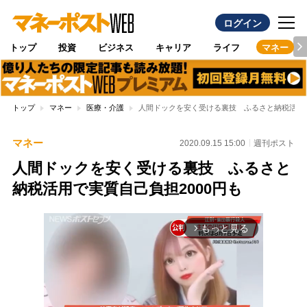
ログイン
トップ
投資
ビジネス
キャリア
ライフ
マネー
トップ
マネー
医療・介護
人間ドックを安く受ける裏技 ふるさと納税活用で
マネー
2020.09.15 15:00
週刊ポスト
人間ドックを安く受ける裏技 ふるさと
納税活用で実質自己負担2000円も
もっと見る
arrow_forward_ios