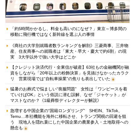
「約5時間かかるし、料金も高いのになぜ？」東京～博多間の
移動に飛行機ではなく新幹線を選ぶ人の事情
《商社の大学別就職者数ランキングを解剖》三菱商事、三井物
産、住友商事への就職者は「東大・早大・慶大で約6割」の現
実 3大学以外で強い大学はどこか
【クレジット決済代行・全東信が破産】63社もの金融機関が融
資をしながら「20年以上の粉飾決算」を見抜けなかったカラク
リ 営業現場では“自転車操業”の焦りも表出していた
猛暑のお葬式で悩ましい“喪服問題” 女性は「ワンピースを着
ていけばOK」という俗説に潜む誤解、なぜ「ジャケット」が
マストなのか？《1級葬祭ディレクターが解説》
急増する中国企業の“国籍ロンダリング” SHEIN、TikTok、
Temu…本社機能を海外に移転させ、トランプ関税の回避を狙
う 現地人を隠れ蓑にした中国企業の農業参入・土地取得への
懸念も