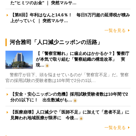
た”ヒミツのお金” ｜ 突然マルサ…
【第8回】年利はなんと14.6％！ 毎日5万円超の延滞税が積み
上がっていく ｜ 突然マルサ…
一覧を見る
河合雅司「人口減少ニッポンの活路」
【「警察官離れ」に歯止めはかかるか？】警察庁
が本気で取り組む「警察組織の構造改革」 実
現…
警察庁が目下、頭を悩ませているのが「警察官不足」だ。警察
官の採用試験の受験者数は10年間で2分の1以…
【安全・安心ニッポンの危機】採用試験受験者数は10年間で2
分の1以下に！ 出生数減がも…
【医療崩壊】人口減少で「医師不足」に加えて「患者不足」に
見舞われ地域医療が限界に 今後…
一覧を見る