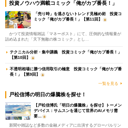
投資ノウハウ満載コミック「俺がカブ番長！」
「売り時」を逃さないトレンド見極め術 投資コ
ミック「俺がカブ番長！」【第11回】
かつて投資情報雑誌「マネーポスト」にて、圧倒的な情報量が
詰め込まれた「天下無敵の株コミック」とし…
テクニカル分析・集中講義 投資コミック「俺がカブ番長！」
【第10回】
不透明相場に勝つ信用取引の極意 投資コミック「俺がカブ番
長！」【第9回】
一覧を見る
戸松信博の明日の爆騰株を探せ！
【戸松信博氏「明日の爆騰株」を探せ】トーメン
デバイス：サムスンを通じて世界のAIメモリ需
要…
新聞や雑誌など多数の金融メディアに出演するグローバルリン