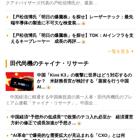
クアドバイザーズ代表の戸松信博氏が、最新…
【戸松信博氏「明日の爆騰株」を探せ】レーザーテック：最先
端半導体の製造に不可欠な検査装…
【戸松信博氏「明日の爆騰株」を探せ】TDK：AIインフラを支
えるキープレーヤー 成長の再評…
一覧を見る
田代尚機のチャイナ・リサーチ
中国「Kimi K3」の衝撃に世界はどう対応するの
か？ 米財務長官が検討する「蒸留を行う中国
AI…
中国経済に精通する中国株投資の第一人者・田代尚機氏のプレ
ミアム連載「チャイナ・リサーチ」。中国企…
中国経済“予想外の低成長”で政策のテコ入れ必至か 経済運営
方針の修正で成長加速が予想さ…
“AI革命”で爆発的な需要拡大が見込まれる「CXO」とは何