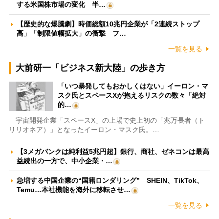
する米国株市場の変化 半…
【歴史的な爆騰劇】時価総額10兆円企業が「2連続ストップ
高」「制限値幅拡大」の衝撃 フ…
一覧を見る
大前研一「ビジネス新大陸」の歩き方
「いつ暴発してもおかしくはない」イーロン・マ
スク氏とスペースXが抱えるリスクの数々「絶対
的…
宇宙開発企業「スペースX」の上場で史上初の「兆万長者（ト
リリオネア）」となったイーロン・マスク氏。…
【3メガバンクは純利益5兆円超】銀行、商社、ゼネコンは最高
益続出の一方で、中小企業・…
急増する中国企業の“国籍ロンダリング” SHEIN、TikTok、
Temu…本社機能を海外に移転させ…
一覧を見る