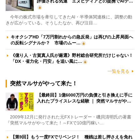
評価される気運 エヌビディアとの提携でAIデ…
今年の株式市場を牽引してきたAI・半導体関連株に、調整の動
きが広がっている。そうしたなか、再び注目…
キオクシアHD「7万円割れからの急反発」は再びの上昇局面へ
の反転シグナルか？ 市場のムー…
《億り人・古賀真人氏が厳選》野村総合研究所だけじゃない！
「DX・省力化・円安」を追い風に…
一覧を見る
突然マルサがやって来た！
【最終回】1億6000万円の負債と引き換えに手に
入れたプライスレスな経験 ｜ 突然マルサがや…
2009年12月に発行された元FXトレーダー・磯貝清明氏の著書
『突然マルサがやって来た！～FXで10億円稼い…
【第9回】もう一度FXでリベンジ！ 種銭は差し押さえを免れ