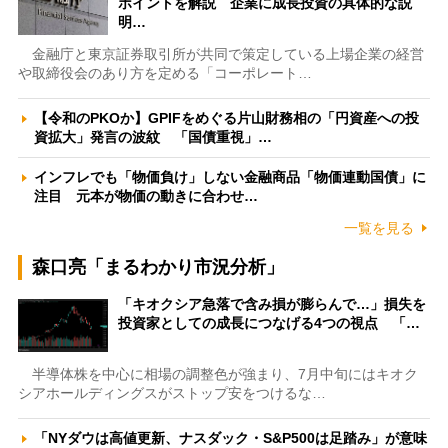
ポイントを解説 企業に成長投資の具体的な説
明…
金融庁と東京証券取引所が共同で策定している上場企業の経営
や取締役会のあり方を定める「コーポレート…
【令和のPKOか】GPIFをめぐる片山財務相の「円資産への投
資拡大」発言の波紋 「国債重視」…
インフレでも「物価負け」しない金融商品「物価連動国債」に
注目 元本が物価の動きに合わせ…
一覧を見る
森口亮「まるわかり市況分析」
「キオクシア急落で含み損が膨らんで…」損失を
投資家としての成長につなげる4つの視点 「…
半導体株を中心に相場の調整色が強まり、7月中旬にはキオク
シアホールディングスがストップ安をつけるな…
「NYダウは高値更新、ナスダック・S&P500は足踏み」が意味