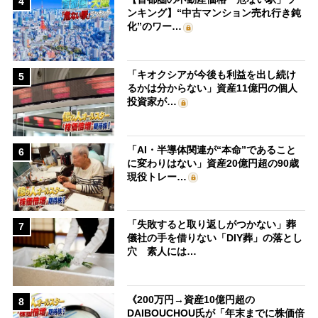
4
ンキング】“中古マンション売れ行き鈍
化”のワー…
「キオクシアが今後も利益を出し続け
5
るかは分からない」資産11億円の個人
投資家が…
「AI・半導体関連が“本命”であること
6
に変わりはない」資産20億円超の90歳
現役トレー…
「失敗すると取り返しがつかない」葬
7
儀社の手を借りない「DIY葬」の落とし
穴 素人には…
《200万円→資産10億円超の
8
DAIBOUCHOU氏が「年末までに株価倍