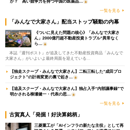
か？ 高い競争力を持つ中国の医薬品…
一覧を見る
「みんなで大家さん」配当ストップ騒動の内幕
《ついに見えた問題の核心》「みんなで大家さ
ん」2000億円超不動産投資トラブル“異常なく
ら…
本誌『週刊ポスト』が追及してきた不動産投資商品「みんなで
大家さん」がいよいよ最終局面を迎えている…
【独走スクープ・みんなで大家さん】二転三転した“成田プロ
ジェクト”の計画変更の裏で起き…
【追及スクープ・みんなで大家さん】独占入手“内部議事録”で
明かされる柳瀬健一・代表の思…
一覧を見る
古賀真人「発掘！好決算銘柄」
三菱重工が「AIインフラの新たな主役」として再