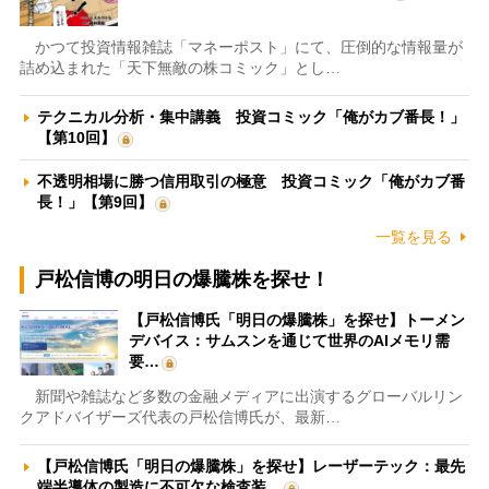
かつて投資情報雑誌「マネーポスト」にて、圧倒的な情報量が
詰め込まれた「天下無敵の株コミック」とし…
テクニカル分析・集中講義 投資コミック「俺がカブ番長！」
【第10回】
不透明相場に勝つ信用取引の極意 投資コミック「俺がカブ番
長！」【第9回】
一覧を見る
戸松信博の明日の爆騰株を探せ！
【戸松信博氏「明日の爆騰株」を探せ】トーメン
デバイス：サムスンを通じて世界のAIメモリ需
要…
新聞や雑誌など多数の金融メディアに出演するグローバルリン
クアドバイザーズ代表の戸松信博氏が、最新…
【戸松信博氏「明日の爆騰株」を探せ】レーザーテック：最先
端半導体の製造に不可欠な検査装…