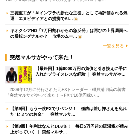
三菱重工が「AIインフラの新たな主役」として再評価される気
運 エヌビディアとの提携でAI…
キオクシアHD「7万円割れからの急反発」は再びの上昇局面へ
の反転シグナルか？ 市場のムー…
一覧を見る
突然マルサがやって来た！
【最終回】1億6000万円の負債と引き換えに手に
入れたプライスレスな経験 ｜ 突然マルサがや…
2009年12月に発行された元FXトレーダー・磯貝清明氏の著書
『突然マルサがやって来た！～FXで10億円稼い…
【第9回】もう一度FXでリベンジ！ 種銭は差し押さえを免れ
た”ヒミツのお金” ｜ 突然マルサ…
【第8回】年利はなんと14.6％！ 毎日5万円超の延滞税が積み
上がっていく ｜ 突然マルサ…