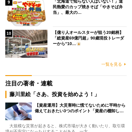
「北海道で知らない人はいない！」道
9
民熱愛のカップ焼きそば「やきそば弁
当」、最大の…
【億り人オールスターが狙う20銘柄】
10
「総資産69億円超」90歳現役トレーダ
ーから“10…
一覧を見る
注目の著者・連載
藤川里絵「さあ、投資を始めよう！」
【資産運用】大災害時に慌てないために平時から
備えておきたい3つのポイント「資産の棚卸し…
大規模な災害が起きると、株式市場が大きく動いたり、取引環
境が不安定になったりすることがある。一方…