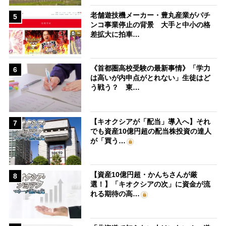
老舗遊技機メーカー・豊丸産業がパチ
5
ンコ事業停止の背景 大手と中小の格
差拡大に拍車…
《首都圏高校受験の最新事情》「学力
6
は高いが内申点がとれない」生徒はど
う戦う？ 東…
【キオクシアが「配当」導入へ】それ
7
でも資産10億円超の配当株投資の達人
が「買う…
【資産10億円超・かんちさんが厳
8
選！】「キオクシアの次」に資金が流
れる期待の高…