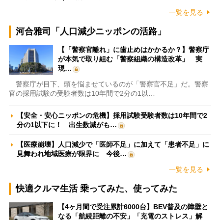
一覧を見る
河合雅司「人口減少ニッポンの活路」
【「警察官離れ」に歯止めはかかるか？】警察庁
が本気で取り組む「警察組織の構造改革」 実
現…
警察庁が目下、頭を悩ませているのが「警察官不足」だ。警察
官の採用試験の受験者数は10年間で2分の1以…
【安全・安心ニッポンの危機】採用試験受験者数は10年間で2
分の1以下に！ 出生数減がも…
【医療崩壊】人口減少で「医師不足」に加えて「患者不足」に
見舞われ地域医療が限界に 今後…
一覧を見る
快適クルマ生活 乗ってみた、使ってみた
【4ヶ月間で受注累計6000台】BEV普及の障壁と
なる「航続距離の不安」「充電のストレス」解