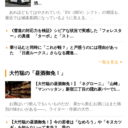
消…
あれほどもてはやされていた「EV（BEV）シフト」の潮流も、
最近では減速基調になっているように見える。…
《雪道の対応力を検証》シビアな状況で実感した「フォレスタ
ー」の真価 「ターボ」と「スト…
乗り込むと同時に「これが軽？」と戸惑うのには理由があっ
た 「日産ルークス」さらなる躍進…
一覧を見る
大竹聡の「昼酒御免！」
【大竹聡の昼酒御免！】「ネグローニ」「山崎」
「マンハッタン」新宿三丁目の隠れ家バーで1…
お酒はいつ飲んでもいいものだが、昼から飲むお酒にはまた格
別の味わいがある――。ライター・作家の大竹…
【大竹聡の昼酒御免！】今の若者は「なめろう」や「キヌカツ
ギ」を知らないって本当？ 昔の…