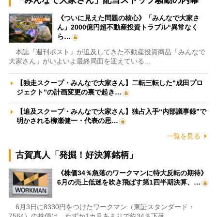
「みんなで大家さん」配当ストップ騒動の内幕
《ついに見えた問題の核心》「みんなで大家さ
ん」2000億円超不動産投資トラブル“異常なく
ら…
本誌『週刊ポスト』が追及してきた不動産投資商品「みんなで
大家さん」がいよいよ最終局面を迎えている…
【独走スクープ・みんなで大家さん】二転三転した“成田プロ
ジェクト”の計画変更の裏で起き…
【追及スクープ・みんなで大家さん】独占入手“内部議事録”で
明かされる柳瀬健一・代表の思…
一覧を見る
古賀真人「発掘！好決算銘柄」
《株価34％急落のワークマンに特大反転の期待》
6月の売上低迷を吹き飛ばす第1四半期決算、…
6月3日に8330円をつけたワークマン（東証スタンダード・
7564）の株価は、わずか1カ月あまりで約34％下落…