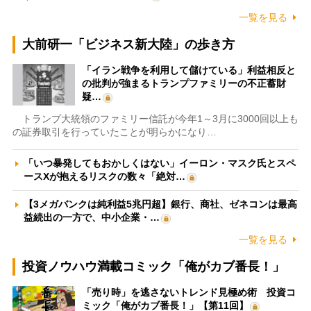
一覧を見る
大前研一「ビジネス新大陸」の歩き方
「イラン戦争を利用して儲けている」利益相反と
の批判が強まるトランプファミリーの不正蓄財
疑…
トランプ大統領のファミリー信託が今年1～3月に3000回以上も
の証券取引を行っていたことが明らかになり…
「いつ暴発してもおかしくはない」イーロン・マスク氏とスペ
ースXが抱えるリスクの数々「絶対…
【3メガバンクは純利益5兆円超】銀行、商社、ゼネコンは最高
益続出の一方で、中小企業・…
一覧を見る
投資ノウハウ満載コミック「俺がカブ番長！」
「売り時」を逃さないトレンド見極め術 投資コ
ミック「俺がカブ番長！」【第11回】