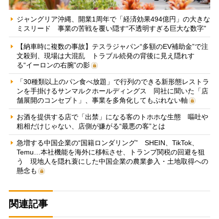
ジャングリア沖縄、開業1周年で「経済効果494億円」の大きな
ミスリード 事業の苦戦を覆い隠す“不透明すぎる巨大な数字”
【納車時に複数の事故】テスラジャパン“多額のEV補助金”で注
文殺到、現場は大混乱 トラブル続発の背後に見え隠れす
る“イーロンの右腕”の影
「30種類以上のパン食べ放題」で行列のできる新形態レストラ
ンを手掛けるサンマルクホールディングス 同社に聞いた「店
舗展開のコンセプト」、事業を多角化してもぶれない軸
お酒を提供する店で「出禁」になる客のトホホな生態 嘔吐や
粗相だけじゃない、店側が嫌がる“最悪の客”とは
急増する中国企業の“国籍ロンダリング” SHEIN、TikTok、
Temu…本社機能を海外に移転させ、トランプ関税の回避を狙
う 現地人を隠れ蓑にした中国企業の農業参入・土地取得への
懸念も
関連記事