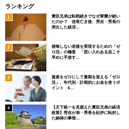
ランキング
豊臣兄弟は転戦続きでなぜ軍費が続い
1
たのか？ 信長亡き後、秀吉・秀長の
突出した経済…
後悔しない老後を実現するための「ゼ
2
ロ活」の極意 「思い入れある品こそ
早めに手放す…
資産をゼロにして最期を迎える「ゼロ
3
活」、年代別・計画的にお金を使うポ
イント 6…
【天下統一を見据えた豊臣兄弟の経済
4
政策】秀吉が弟・秀長を紀伊に転封し
た納得の事情…