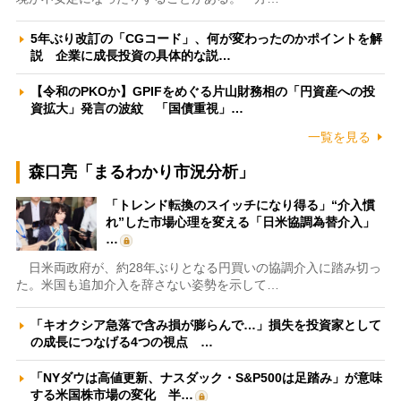
5年ぶり改訂の「CGコード」、何が変わったのかポイントを解
説 企業に成長投資の具体的な説…
【令和のPKOか】GPIFをめぐる片山財務相の「円資産への投
資拡大」発言の波紋 「国債重視」…
一覧を見る
森口亮「まるわかり市況分析」
「トレンド転換のスイッチになり得る」“介入慣
れ”した市場心理を変える「日米協調為替介入」
…
日米両政府が、約28年ぶりとなる円買いの協調介入に踏み切っ
た。米国も追加介入を辞さない姿勢を示して…
「キオクシア急落で含み損が膨らんで…」損失を投資家として
の成長につなげる4つの視点 …
「NYダウは高値更新、ナスダック・S&P500は足踏み」が意味
する米国株市場の変化 半…