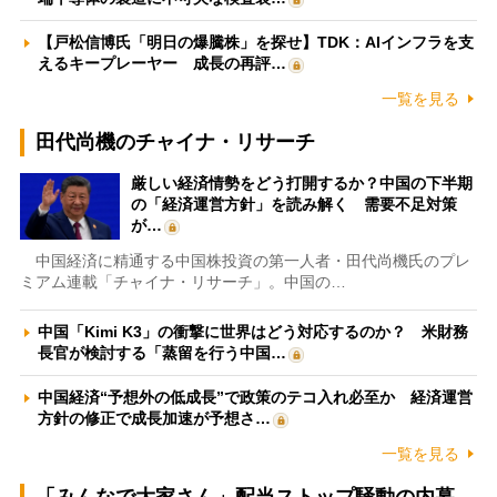
【戸松信博氏「明日の爆騰株」を探せ】TDK：AIインフラを支
えるキープレーヤー 成長の再評…
一覧を見る
田代尚機のチャイナ・リサーチ
厳しい経済情勢をどう打開するか？中国の下半期
の「経済運営方針」を読み解く 需要不足対策
が…
中国経済に精通する中国株投資の第一人者・田代尚機氏のプレ
ミアム連載「チャイナ・リサーチ」。中国の…
中国「Kimi K3」の衝撃に世界はどう対応するのか？ 米財務
長官が検討する「蒸留を行う中国…
中国経済“予想外の低成長”で政策のテコ入れ必至か 経済運営
方針の修正で成長加速が予想さ…
一覧を見る