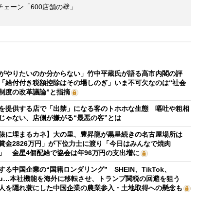
ェーン「600店舗の壁」
がやりたいのか分からない」竹中平蔵氏が語る高市内閣の評
「給付付き税額控除はその場しのぎ」いま不可欠なのは“社会
制度の改革議論”と指摘
を提供する店で「出禁」になる客のトホホな生態 嘔吐や粗相
じゃない、店側が嫌がる“最悪の客”とは
俵に埋まるカネ】大の里、豊昇龍が黒星続きの名古屋場所は
賞金2826万円」が下位力士に渡り「今日はみんなで焼肉
」 金星4個配給で協会は年96万円の支出増に
する中国企業の“国籍ロンダリング” SHEIN、TikTok、
mu…本社機能を海外に移転させ、トランプ関税の回避を狙う
人を隠れ蓑にした中国企業の農業参入・土地取得への懸念も