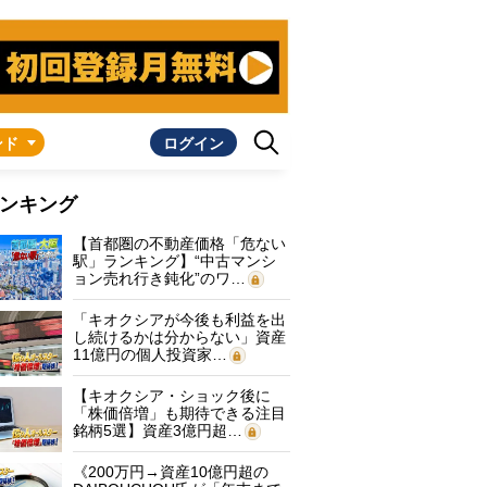
ンド
ログイン
ンキング
【首都圏の不動産価格「危ない
駅」ランキング】“中古マンシ
ョン売れ行き鈍化”のワ…
「キオクシアが今後も利益を出
し続けるかは分からない」資産
11億円の個人投資家…
【キオクシア・ショック後に
「株価倍増」も期待できる注目
銘柄5選】資産3億円超…
《200万円→資産10億円超の