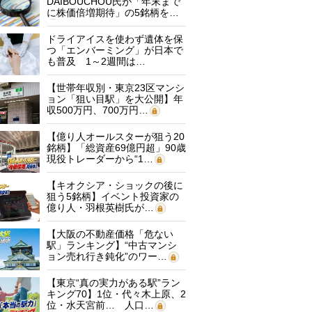
DAIBOUCHOU氏が「年末まで
に株価倍増期待」の5銘柄を…
ドライアイスを使わず遺体を保
つ「エンバーミング」が日本で
も普及 1～2週間は…
【世帯年収別・東京23区マンシ
ョン「狙い目駅」を大公開】年
収500万円、700万円…
【億り人オールスターが狙う20
銘柄】「総資産69億円超」90歳
現役トレーダーから“1…
【キオクシア・ショックの後に
狙う5銘柄】イベント投資家の
億り人・羽根英樹氏が…
【大阪の不動産価格「危ない
駅」ランキング】“中古マンシ
ョン売れ行き鈍化”のワー…
【東京“真の実力がある駅”ラン
キング70】1位・代々木上原、2
位・水天宮前… 人口…