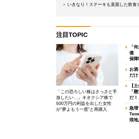
いきなり！ステーキも直面した飲食チ
注目TOPIC
「何
価 
保障
お酒
だけ
【土
「この恐ろしい株はさっさと手
「懸
放したい…」キオクシア株で
だ！
500万円の利益を出した女性
急増
が“夢よもう一度”と再購入
Te
現地