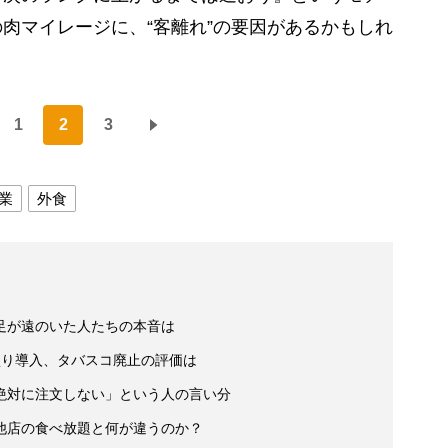
肉マイレージに、“客離れ”の要因があるかもしれ
1
2
3
業
外食
足が遠のいた人たちの本音は
盛り導入、タバスコ廃止の評価は
絶対に注文しない」という人の言い分
他店の食べ放題と何が違うのか？