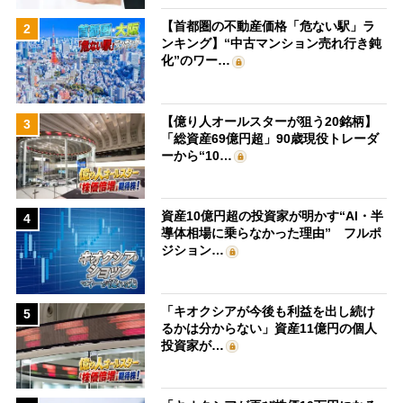
【首都圏の不動産価格「危ない駅」ラ
2
ンキング】“中古マンション売れ行き鈍
化”のワー…
【億り人オールスターが狙う20銘柄】
3
「総資産69億円超」90歳現役トレーダ
ーから“10…
資産10億円超の投資家が明かす“AI・半
4
導体相場に乗らなかった理由” フルポ
ジション…
「キオクシアが今後も利益を出し続け
5
るかは分からない」資産11億円の個人
投資家が…