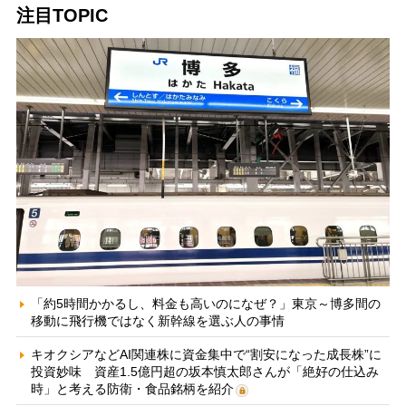
注目TOPIC
「約5時間かかるし、料金も高いのになぜ？」東京～博多間の
移動に飛行機ではなく新幹線を選ぶ人の事情
キオクシアなどAI関連株に資金集中で“割安になった成長株”に
投資妙味 資産1.5億円超の坂本慎太郎さんが「絶好の仕込み
時」と考える防衛・食品銘柄を紹介