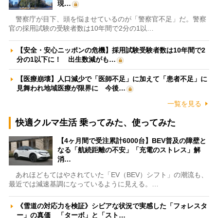
現…
警察庁が目下、頭を悩ませているのが「警察官不足」だ。警察
官の採用試験の受験者数は10年間で2分の1以…
【安全・安心ニッポンの危機】採用試験受験者数は10年間で2
分の1以下に！ 出生数減がも…
【医療崩壊】人口減少で「医師不足」に加えて「患者不足」に
見舞われ地域医療が限界に 今後…
一覧を見る
快適クルマ生活 乗ってみた、使ってみた
【4ヶ月間で受注累計6000台】BEV普及の障壁と
なる「航続距離の不安」「充電のストレス」解
消…
あれほどもてはやされていた「EV（BEV）シフト」の潮流も、
最近では減速基調になっているように見える。…
《雪道の対応力を検証》シビアな状況で実感した「フォレスタ
ー」の真価 「ターボ」と「スト…