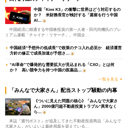
中国「Kimi K3」の衝撃に世界はどう対応するの
か？ 米財務長官が検討する「蒸留を行う中国
AI…
中国経済に精通する中国株投資の第一人者・田代尚機氏のプレ
ミアム連載「チャイナ・リサーチ」。中国企…
中国経済“予想外の低成長”で政策のテコ入れ必至か 経済運営
方針の修正で成長加速が予想さ…
“AI革命”で爆発的な需要拡大が見込まれる「CXO」とは何
か？ 高い競争力を持つ中国の医薬品…
一覧を見る
「みんなで大家さん」配当ストップ騒動の内幕
《ついに見えた問題の核心》「みんなで大家さ
ん」2000億円超不動産投資トラブル“異常なく
ら…
本誌『週刊ポスト』が追及してきた不動産投資商品「みんなで
大家さん」がいよいよ最終局面を迎えている…