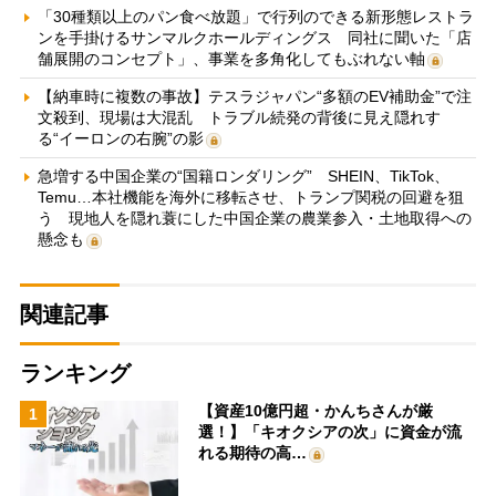
「30種類以上のパン食べ放題」で行列のできる新形態レストラ
ンを手掛けるサンマルクホールディングス 同社に聞いた「店
舗展開のコンセプト」、事業を多角化してもぶれない軸
【納車時に複数の事故】テスラジャパン“多額のEV補助金”で注
文殺到、現場は大混乱 トラブル続発の背後に見え隠れす
る“イーロンの右腕”の影
急増する中国企業の“国籍ロンダリング” SHEIN、TikTok、
Temu…本社機能を海外に移転させ、トランプ関税の回避を狙
う 現地人を隠れ蓑にした中国企業の農業参入・土地取得への
懸念も
関連記事
ランキング
【資産10億円超・かんちさんが厳
1
選！】「キオクシアの次」に資金が流
れる期待の高…