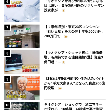
「キオクシアが再び株価10万円になる
6
日は遠い」資産3億円超のサラリーマン
投資家が…
【世帯年収別・東京23区マンション
7
「狙い目駅」を大公開】年収500万円、
700万円で…
【キオクシア・ショック後に「株価倍
8
増」も期待できる注目銘柄5選】資産3
億円超・…
《利益は年5億円前後》住み込みバイト
9
から“ギガ大家さん”となった資産200億
円税理…
キオクシア・ショックで「次にマネー
10
が流れる」16銘柄 AI相場の裏で割安