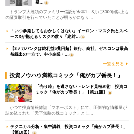
疑…
トランプ大統領のファミリー信託が今年1～3月に3000回以上も
の証券取引を行っていたことが明らかになり…
「いつ暴発してもおかしくはない」イーロン・マスク氏とスペ
ースXが抱えるリスクの数々「絶対…
【3メガバンクは純利益5兆円超】銀行、商社、ゼネコンは最高
益続出の一方で、中小企業・…
一覧を見る
投資ノウハウ満載コミック「俺がカブ番長！」
「売り時」を逃さないトレンド見極め術 投資コ
ミック「俺がカブ番長！」【第11回】
かつて投資情報雑誌「マネーポスト」にて、圧倒的な情報量が
詰め込まれた「天下無敵の株コミック」とし…
テクニカル分析・集中講義 投資コミック「俺がカブ番長！」
【第10回】