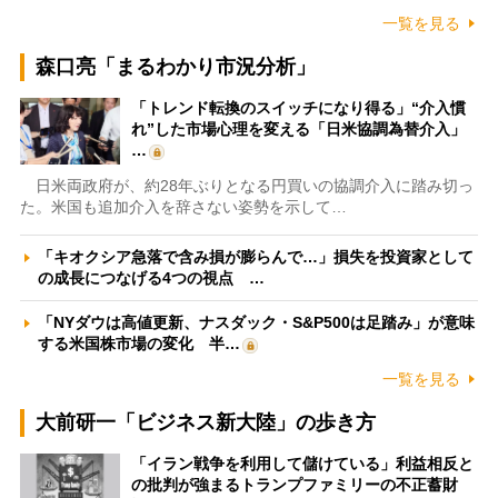
一覧を見る
森口亮「まるわかり市況分析」
「トレンド転換のスイッチになり得る」“介入慣
れ”した市場心理を変える「日米協調為替介入」
…
日米両政府が、約28年ぶりとなる円買いの協調介入に踏み切っ
た。米国も追加介入を辞さない姿勢を示して…
「キオクシア急落で含み損が膨らんで…」損失を投資家として
の成長につなげる4つの視点 …
「NYダウは高値更新、ナスダック・S&P500は足踏み」が意味
する米国株市場の変化 半…
一覧を見る
大前研一「ビジネス新大陸」の歩き方
「イラン戦争を利用して儲けている」利益相反と
の批判が強まるトランプファミリーの不正蓄財