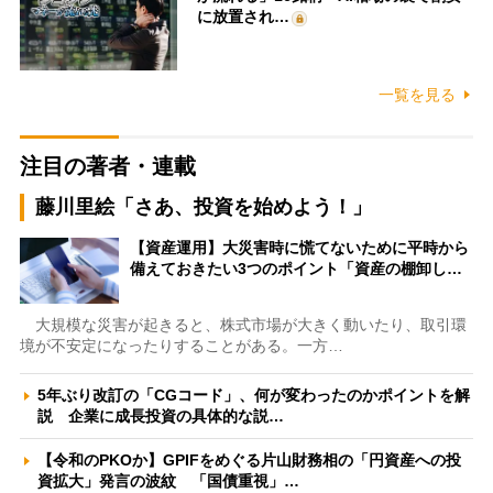
に放置され…
一覧を見る
注目の著者・連載
藤川里絵「さあ、投資を始めよう！」
【資産運用】大災害時に慌てないために平時から
備えておきたい3つのポイント「資産の棚卸し…
大規模な災害が起きると、株式市場が大きく動いたり、取引環
境が不安定になったりすることがある。一方…
5年ぶり改訂の「CGコード」、何が変わったのかポイントを解
説 企業に成長投資の具体的な説…
【令和のPKOか】GPIFをめぐる片山財務相の「円資産への投
資拡大」発言の波紋 「国債重視」…