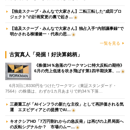
【独走スクープ・みんなで大家さん】二転三転した“成田プロ
ジェクト”の計画変更の裏で起き…
【追及スクープ・みんなで大家さん】独占入手“内部議事録”で
明かされる柳瀬健一・代表の思…
一覧を見る
古賀真人「発掘！好決算銘柄」
《株価34％急落のワークマンに特大反転の期待》
6月の売上低迷を吹き飛ばす第1四半期決算、…
6月3日に8330円をつけたワークマン（東証スタンダード・
7564）の株価は、わずか1カ月あまりで約34％下落…
三菱重工が「AIインフラの新たな主役」として再評価される気
運 エヌビディアとの提携でAI…
キオクシアHD「7万円割れからの急反発」は再びの上昇局面へ
の反転シグナルか？ 市場のムー…