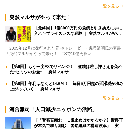
一覧を見る
突然マルサがやって来た！
【最終回】1億6000万円の負債と引き換えに手に
入れたプライスレスな経験 ｜ 突然マルサがや…
2009年12月に発行された元FXトレーダー・磯貝清明氏の著書
『突然マルサがやって来た！～FXで10億円稼い…
【第9回】もう一度FXでリベンジ！ 種銭は差し押さえを免れ
た”ヒミツのお金” ｜ 突然マルサ…
【第8回】年利はなんと14.6％！ 毎日5万円超の延滞税が積み
上がっていく ｜ 突然マルサ…
一覧を見る
河合雅司「人口減少ニッポンの活路」
【「警察官離れ」に歯止めはかかるか？】警察庁
が本気で取り組む「警察組織の構造改革」 実