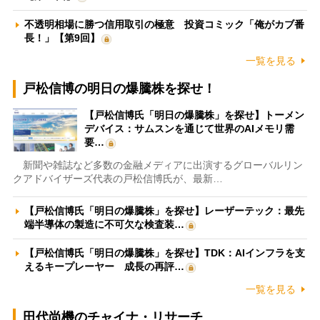
不透明相場に勝つ信用取引の極意 投資コミック「俺がカブ番
長！」【第9回】
一覧を見る
戸松信博の明日の爆騰株を探せ！
【戸松信博氏「明日の爆騰株」を探せ】トーメン
デバイス：サムスンを通じて世界のAIメモリ需
要…
新聞や雑誌など多数の金融メディアに出演するグローバルリン
クアドバイザーズ代表の戸松信博氏が、最新…
【戸松信博氏「明日の爆騰株」を探せ】レーザーテック：最先
端半導体の製造に不可欠な検査装…
【戸松信博氏「明日の爆騰株」を探せ】TDK：AIインフラを支
えるキープレーヤー 成長の再評…
一覧を見る
田代尚機のチャイナ・リサーチ