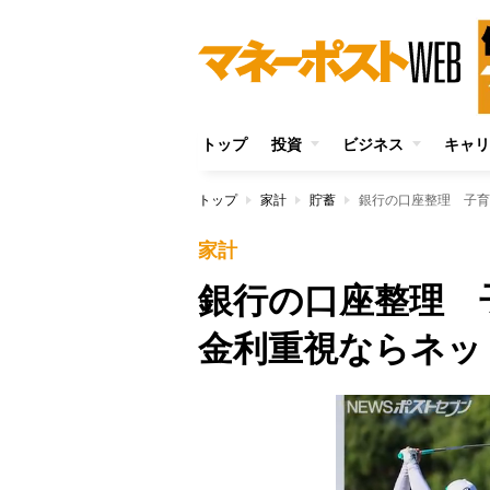
トップ
投資
ビジネス
キャリ
トップ
家計
貯蓄
銀行の口座整理 子育
家計
銀行の口座整理 
金利重視ならネッ