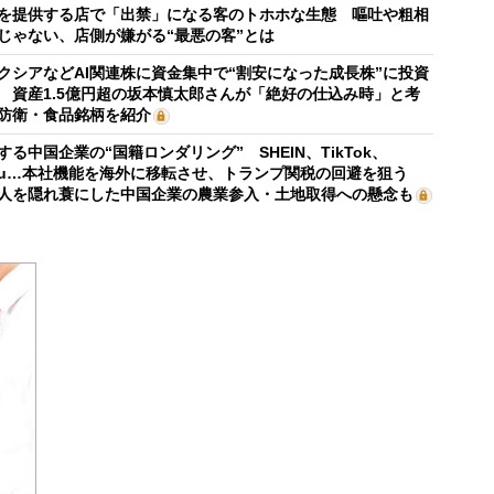
を提供する店で「出禁」になる客のトホホな生態 嘔吐や粗相
じゃない、店側が嫌がる“最悪の客”とは
クシアなどAI関連株に資金集中で“割安になった成長株”に投資
 資産1.5億円超の坂本慎太郎さんが「絶好の仕込み時」と考
防衛・食品銘柄を紹介
する中国企業の“国籍ロンダリング” SHEIN、TikTok、
mu…本社機能を海外に移転させ、トランプ関税の回避を狙う
人を隠れ蓑にした中国企業の農業参入・土地取得への懸念も