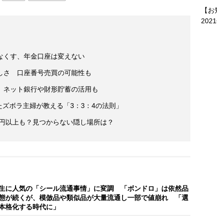
【お
202
なくす、年金口座は変えない
しさ 口座番号売買の可能性も
 ネット銀行や財形貯蓄の活用も
たズボラ主婦が教える「3：3：4の法則」
万円以上も？見つからない隠し場所は？
生に人気の「シール流通事情」に変調 「ボンドロ」は依然品
態が続くが、模倣品や類似品が大量流通し一部で値崩れ 「選
本格化する時代に」