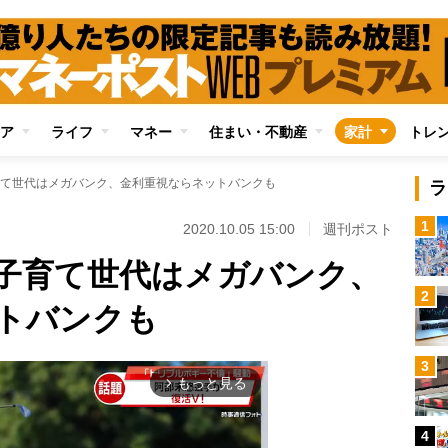
ア
ライフ
マネー
住まい・不動産
家計
トレ
て世代はメガバンク、金利重視ならネットバンクも
ラ
1
2020.10.05 15:00
週刊ポスト
子育て世代はメガバンク、
2
トバンクも
3
もっと見る
arrow_forward_ios
4