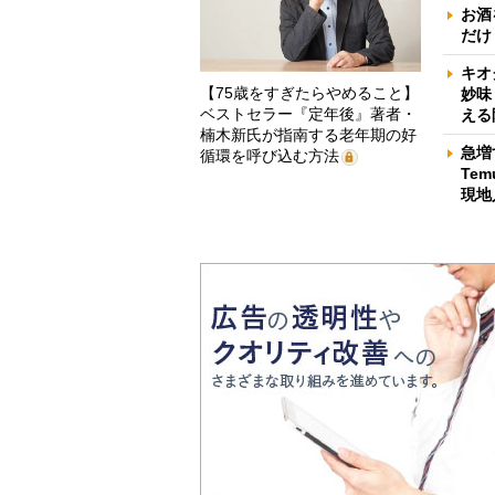
お酒
だけ
キオ
【75歳をすぎたらやめること】
妙味
ベストセラー『定年後』著者・
える
楠木新氏が指南する老年期の好
急増
循環を呼び込む方法
Te
現地