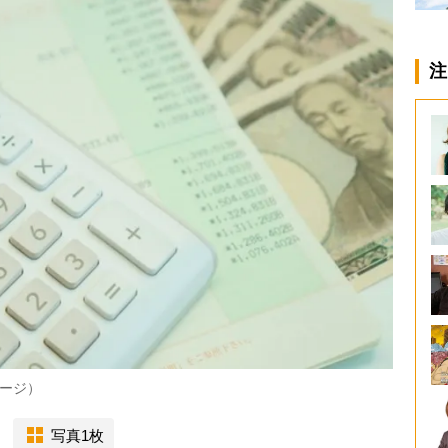
注
ージ）
写真1枚