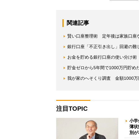
関連記事
賢い口座整理術 定年後は家族口座
銀行口座「不正引き出し」回避の難
お金を貯める銀行口座の使い分け術
貯金ゼロから5年間で1000万円貯め
我が家のへそくり調査 金額1000
注目TOPIC
小学
薄状
別が