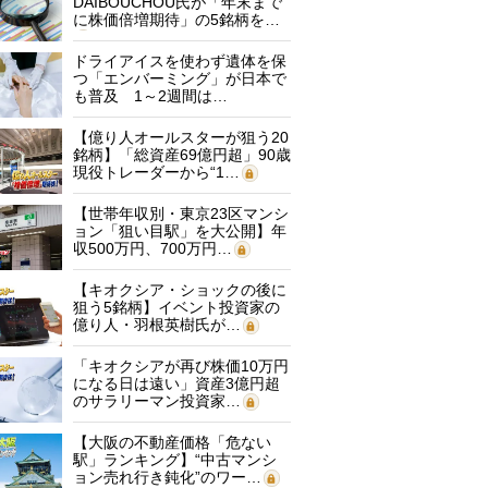
DAIBOUCHOU氏が「年末まで
に株価倍増期待」の5銘柄を…
ドライアイスを使わず遺体を保
つ「エンバーミング」が日本で
も普及 1～2週間は…
【億り人オールスターが狙う20
銘柄】「総資産69億円超」90歳
現役トレーダーから“1…
【世帯年収別・東京23区マンシ
ョン「狙い目駅」を大公開】年
収500万円、700万円…
【キオクシア・ショックの後に
狙う5銘柄】イベント投資家の
億り人・羽根英樹氏が…
「キオクシアが再び株価10万円
になる日は遠い」資産3億円超
のサラリーマン投資家…
【大阪の不動産価格「危ない
駅」ランキング】“中古マンシ
ョン売れ行き鈍化”のワー…