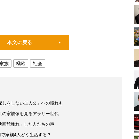
本文に戻る
家族
橘玲
社会
探しをしない主人公」への憧れも
れの家族像を見るアラサー世代
映画館離れ」した人たちの声
円で家族4人どう生活する？