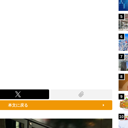
5
6
7
8
9
本文に戻る
10