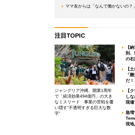
ママ友からは「なんで働かないの？
注目TOPIC
【納
到、
の右
【土
「懸
だ！
ジャングリア沖縄、開業1周年
【ク
で「経済効果494億円」の大き
しな
なミスリード 事業の苦戦を覆
現場
い隠す“不透明すぎる巨大な数
急増
字”
Te
現地