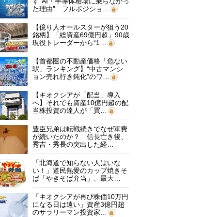
す“AI・半導体相場に乗らなかっ
た理由” フルポジショ…
【億り人オールスターが狙う20
銘柄】「総資産69億円超」90歳
現役トレーダーから“1…
【首都圏の不動産価格「危ない
駅」ランキング】“中古マンシ
ョン売れ行き鈍化”のワ…
【キオクシアが「配当」導入
へ】それでも資産10億円超の配
当株投資の達人が「買…
豊臣兄弟は転戦続きでなぜ軍費
が続いたのか？ 信長亡き後、
秀吉・秀長の突出した経…
「北海道で知らない人はいな
い！」道民熱愛のカップ焼きそ
ば「やきそば弁当」、最大…
「キオクシアが再び株価10万円
になる日は遠い」資産3億円超
のサラリーマン投資家…