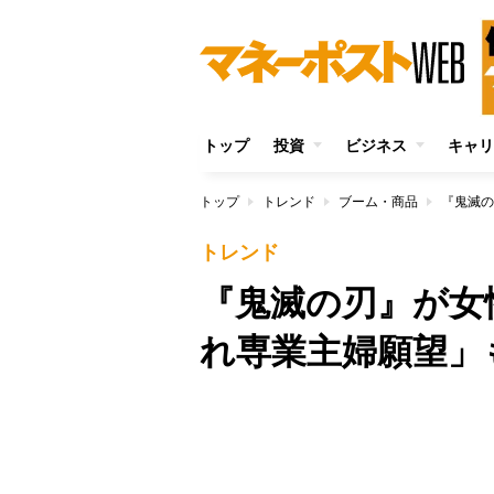
トップ
投資
ビジネス
キャリ
トップ
トレンド
ブーム・商品
トレンド
『鬼滅の刃』が女
れ専業主婦願望」
/
Unmute