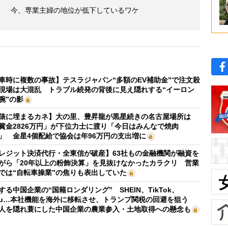
」 今、専業主婦の地位が低下しているワケ
車時に複数の事故】テスラジャパン“多額のEV補助金”で注文殺
現場は大混乱 トラブル続発の背後に見え隠れする“イーロン
腕”の影
俵に埋まるカネ】大の里、豊昇龍が黒星続きの名古屋場所は
賞金2826万円」が下位力士に渡り「今日はみんなで焼肉
」 金星4個配給で協会は年96万円の支出増に
レジット決済代行・全東信が破産】63社もの金融機関が融資を
がら「20年以上の粉飾決算」を見抜けなかったカラクリ 営業
では“自転車操業”の焦りも表出していた
する中国企業の“国籍ロンダリング” SHEIN、TikTok、
mu…本社機能を海外に移転させ、トランプ関税の回避を狙う
人を隠れ蓑にした中国企業の農業参入・土地取得への懸念も