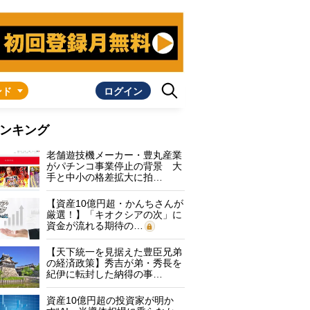
ンド
ログイン
ンキング
老舗遊技機メーカー・豊丸産業
がパチンコ事業停止の背景 大
手と中小の格差拡大に拍…
【資産10億円超・かんちさんが
厳選！】「キオクシアの次」に
資金が流れる期待の…
【天下統一を見据えた豊臣兄弟
の経済政策】秀吉が弟・秀長を
紀伊に転封した納得の事…
資産10億円超の投資家が明か