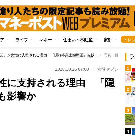
ア
ライフ
マネー
住まい・不動産
家計
トレ
『鬼滅の刃』が女性に支持される理由 「隠れ専業主婦願望」も影響か
写真一覧
ラ
1
2020.10.26 07:00
女性セブン
性に支持される理由 「隠
2
も影響か
3
Loaded
:
100.00%
4