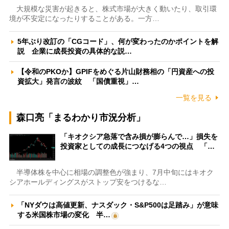
大規模な災害が起きると、株式市場が大きく動いたり、取引環
境が不安定になったりすることがある。一方…
5年ぶり改訂の「CGコード」、何が変わったのかポイントを解
説 企業に成長投資の具体的な説…
【令和のPKOか】GPIFをめぐる片山財務相の「円資産への投
資拡大」発言の波紋 「国債重視」…
一覧を見る
森口亮「まるわかり市況分析」
「キオクシア急落で含み損が膨らんで…」損失を
投資家としての成長につなげる4つの視点 「…
半導体株を中心に相場の調整色が強まり、7月中旬にはキオク
シアホールディングスがストップ安をつけるな…
「NYダウは高値更新、ナスダック・S&P500は足踏み」が意味
する米国株市場の変化 半…