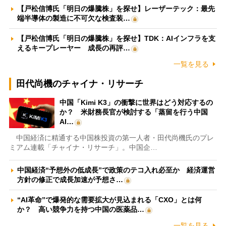
【戸松信博氏「明日の爆騰株」を探せ】レーザーテック：最先
端半導体の製造に不可欠な検査装…
【戸松信博氏「明日の爆騰株」を探せ】TDK：AIインフラを支
えるキープレーヤー 成長の再評…
一覧を見る
田代尚機のチャイナ・リサーチ
中国「Kimi K3」の衝撃に世界はどう対応するの
か？ 米財務長官が検討する「蒸留を行う中国
AI…
中国経済に精通する中国株投資の第一人者・田代尚機氏のプレ
ミアム連載「チャイナ・リサーチ」。中国企…
中国経済“予想外の低成長”で政策のテコ入れ必至か 経済運営
方針の修正で成長加速が予想さ…
“AI革命”で爆発的な需要拡大が見込まれる「CXO」とは何
か？ 高い競争力を持つ中国の医薬品…
一覧を見る