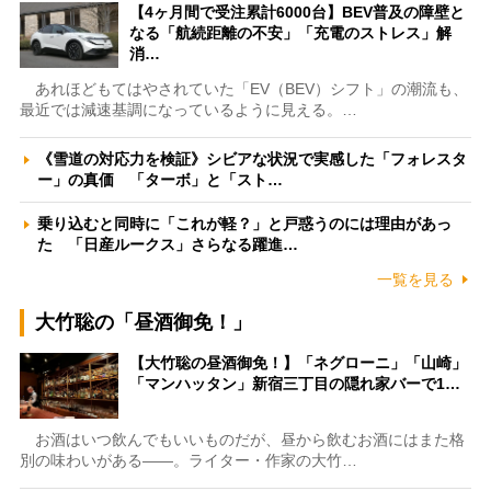
【4ヶ月間で受注累計6000台】BEV普及の障壁と
なる「航続距離の不安」「充電のストレス」解
消…
あれほどもてはやされていた「EV（BEV）シフト」の潮流も、
最近では減速基調になっているように見える。…
《雪道の対応力を検証》シビアな状況で実感した「フォレスタ
ー」の真価 「ターボ」と「スト…
乗り込むと同時に「これが軽？」と戸惑うのには理由があっ
た 「日産ルークス」さらなる躍進…
一覧を見る
大竹聡の「昼酒御免！」
【大竹聡の昼酒御免！】「ネグローニ」「山崎」
「マンハッタン」新宿三丁目の隠れ家バーで1…
お酒はいつ飲んでもいいものだが、昼から飲むお酒にはまた格
別の味わいがある――。ライター・作家の大竹…