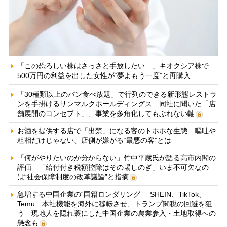
「この恐ろしい株はさっさと手放したい…」キオクシア株で
500万円の利益を出した女性が“夢よもう一度”と再購入
「30種類以上のパン食べ放題」で行列のできる新形態レストラ
ンを手掛けるサンマルクホールディングス 同社に聞いた「店
舗展開のコンセプト」、事業を多角化してもぶれない軸
お酒を提供する店で「出禁」になる客のトホホな生態 嘔吐や
粗相だけじゃない、店側が嫌がる“最悪の客”とは
「何がやりたいのか分からない」竹中平蔵氏が語る高市内閣の
評価 「給付付き税額控除はその場しのぎ」いま不可欠なの
は“社会保障制度の改革議論”と指摘
急増する中国企業の“国籍ロンダリング” SHEIN、TikTok、
Temu…本社機能を海外に移転させ、トランプ関税の回避を狙
う 現地人を隠れ蓑にした中国企業の農業参入・土地取得への
懸念も