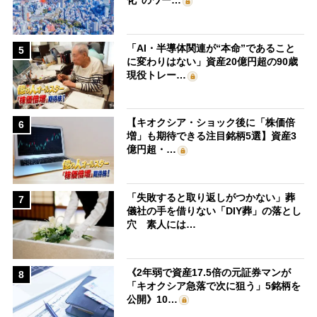
化”のワー…
「AI・半導体関連が“本命”であること
5
に変わりはない」資産20億円超の90歳
現役トレー…
【キオクシア・ショック後に「株価倍
6
増」も期待できる注目銘柄5選】資産3
億円超・…
「失敗すると取り返しがつかない」葬
7
儀社の手を借りない「DIY葬」の落とし
穴 素人には…
《2年弱で資産17.5倍の元証券マンが
8
「キオクシア急落で次に狙う」5銘柄を
公開》10…