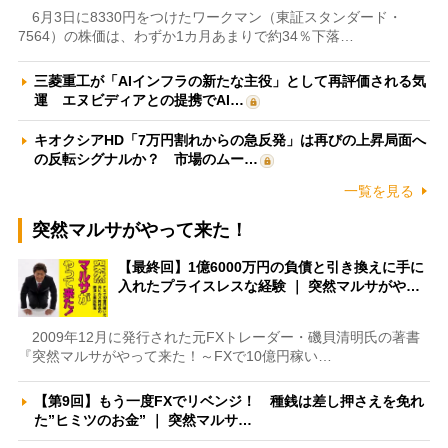
6月3日に8330円をつけたワークマン（東証スタンダード・
7564）の株価は、わずか1カ月あまりで約34％下落…
三菱重工が「AIインフラの新たな主役」として再評価される気
運 エヌビディアとの提携でAI…
キオクシアHD「7万円割れからの急反発」は再びの上昇局面へ
の反転シグナルか？ 市場のムー…
一覧を見る
突然マルサがやって来た！
【最終回】1億6000万円の負債と引き換えに手に
入れたプライスレスな経験 ｜ 突然マルサがや…
2009年12月に発行された元FXトレーダー・磯貝清明氏の著書
『突然マルサがやって来た！～FXで10億円稼い…
【第9回】もう一度FXでリベンジ！ 種銭は差し押さえを免れ
た”ヒミツのお金” ｜ 突然マルサ…