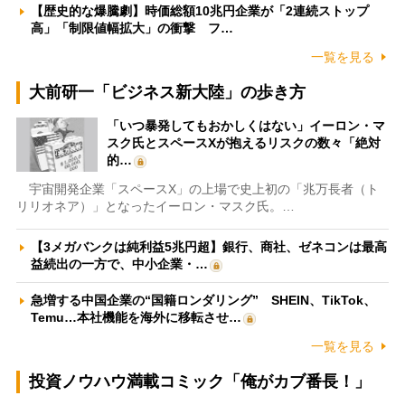
【歴史的な爆騰劇】時価総額10兆円企業が「2連続ストップ
高」「制限値幅拡大」の衝撃 フ…
一覧を見る
大前研一「ビジネス新大陸」の歩き方
「いつ暴発してもおかしくはない」イーロン・マ
スク氏とスペースXが抱えるリスクの数々「絶対
的…
宇宙開発企業「スペースX」の上場で史上初の「兆万長者（ト
リリオネア）」となったイーロン・マスク氏。…
【3メガバンクは純利益5兆円超】銀行、商社、ゼネコンは最高
益続出の一方で、中小企業・…
急増する中国企業の“国籍ロンダリング” SHEIN、TikTok、
Temu…本社機能を海外に移転させ…
一覧を見る
投資ノウハウ満載コミック「俺がカブ番長！」