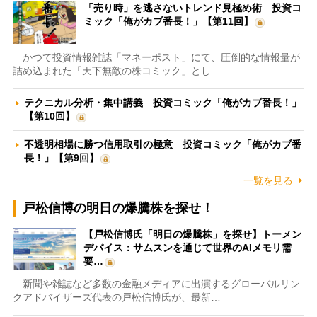
「売り時」を逃さないトレンド見極め術 投資コ
ミック「俺がカブ番長！」【第11回】
かつて投資情報雑誌「マネーポスト」にて、圧倒的な情報量が
詰め込まれた「天下無敵の株コミック」とし…
テクニカル分析・集中講義 投資コミック「俺がカブ番長！」
【第10回】
不透明相場に勝つ信用取引の極意 投資コミック「俺がカブ番
長！」【第9回】
一覧を見る
戸松信博の明日の爆騰株を探せ！
【戸松信博氏「明日の爆騰株」を探せ】トーメン
デバイス：サムスンを通じて世界のAIメモリ需
要…
新聞や雑誌など多数の金融メディアに出演するグローバルリン
クアドバイザーズ代表の戸松信博氏が、最新…