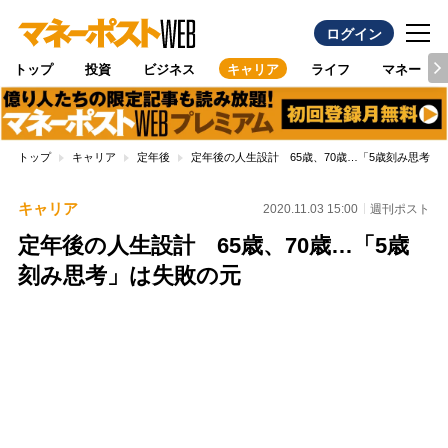
ログイン
トップ
投資
ビジネス
キャリア
ライフ
マネー
トップ
キャリア
定年後
定年後の人生設計 65歳、70歳…「5歳刻み思考」
キャリア
2020.11.03 15:00
週刊ポスト
定年後の人生設計 65歳、70歳…「5歳
刻み思考」は失敗の元
Loaded
:
100.00%
/
Unmute