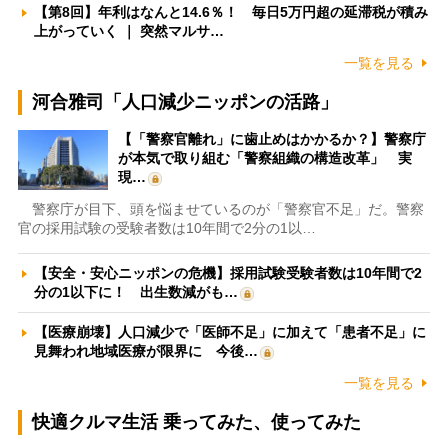
【第8回】年利はなんと14.6％！ 毎日5万円超の延滞税が積み
上がっていく ｜ 突然マルサ…
一覧を見る
河合雅司「人口減少ニッポンの活路」
【「警察官離れ」に歯止めはかかるか？】警察庁
が本気で取り組む「警察組織の構造改革」 実
現…
警察庁が目下、頭を悩ませているのが「警察官不足」だ。警察
官の採用試験の受験者数は10年間で2分の1以…
【安全・安心ニッポンの危機】採用試験受験者数は10年間で2
分の1以下に！ 出生数減がも…
【医療崩壊】人口減少で「医師不足」に加えて「患者不足」に
見舞われ地域医療が限界に 今後…
一覧を見る
快適クルマ生活 乗ってみた、使ってみた