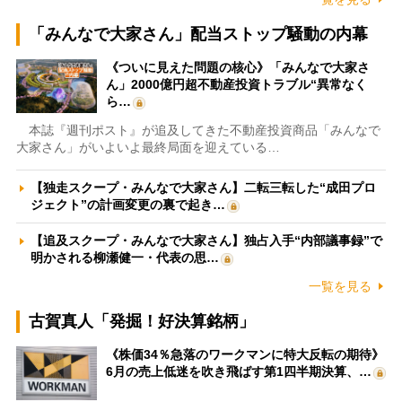
「みんなで大家さん」配当ストップ騒動の内幕
《ついに見えた問題の核心》「みんなで大家さ
ん」2000億円超不動産投資トラブル“異常なく
ら…
本誌『週刊ポスト』が追及してきた不動産投資商品「みんなで
大家さん」がいよいよ最終局面を迎えている…
【独走スクープ・みんなで大家さん】二転三転した“成田プロ
ジェクト”の計画変更の裏で起き…
【追及スクープ・みんなで大家さん】独占入手“内部議事録”で
明かされる柳瀬健一・代表の思…
一覧を見る
古賀真人「発掘！好決算銘柄」
《株価34％急落のワークマンに特大反転の期待》
6月の売上低迷を吹き飛ばす第1四半期決算、…