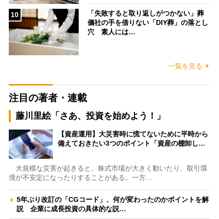
「失敗すると取り返しがつかない」葬
10
儀社の手を借りない「DIY葬」の落とし
穴 素人には…
一覧を見る
注目の著者・連載
藤川里絵「さあ、投資を始めよう！」
【資産運用】大災害時に慌てないために平時から
備えておきたい3つのポイント「資産の棚卸し…
大規模な災害が起きると、株式市場が大きく動いたり、取引環
境が不安定になったりすることがある。一方…
5年ぶり改訂の「CGコード」、何が変わったのかポイントを解
説 企業に成長投資の具体的な説…