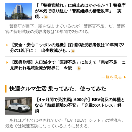
【「警察官離れ」に歯止めはかかるか？】警察庁
が本気で取り組む「警察組織の構造改革」 実
現…
警察庁が目下、頭を悩ませているのが「警察官不足」だ。警察
官の採用試験の受験者数は10年間で2分の1以…
【安全・安心ニッポンの危機】採用試験受験者数は10年間で2
分の1以下に！ 出生数減がも…
【医療崩壊】人口減少で「医師不足」に加えて「患者不足」に
見舞われ地域医療が限界に 今後…
一覧を見る
快適クルマ生活 乗ってみた、使ってみた
【4ヶ月間で受注累計6000台】BEV普及の障壁と
なる「航続距離の不安」「充電のストレス」解
消…
あれほどもてはやされていた「EV（BEV）シフト」の潮流も、
最近では減速基調になっているように見える。…