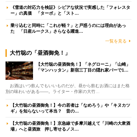
《雪道の対応力を検証》シビアな状況で実感した「フォレスタ
ー」の真価 「ターボ」と「スト…
乗り込むと同時に「これが軽？」と戸惑うのには理由があっ
た 「日産ルークス」さらなる躍進…
一覧を見る
大竹聡の「昼酒御免！」
【大竹聡の昼酒御免！】「ネグローニ」「山崎」
「マンハッタン」新宿三丁目の隠れ家バーで1…
お酒はいつ飲んでもいいものだが、昼から飲むお酒にはまた格
別の味わいがある――。ライター・作家の大竹…
【大竹聡の昼酒御免！】今の若者は「なめろう」や「キヌカツ
ギ」を知らないって本当？ 昔の…
【大竹聡の昼酒御免！】京急線で多摩川越えて「川崎の大衆酒
場」へと昼酒旅 押し寄せるノス…