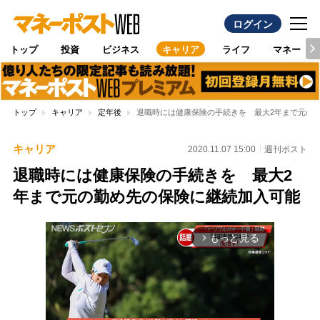
ログイン
トップ
投資
ビジネス
キャリア
ライフ
マネー
トップ
キャリア
定年後
退職時には健康保険の手続きを 最大2年まで元の
キャリア
2020.11.07 15:00
週刊ポスト
退職時には健康保険の手続きを 最大2
年まで元の勤め先の保険に継続加入可能
もっと見る
arrow_forward_ios