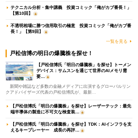
テクニカル分析・集中講義 投資コミック「俺がカブ番長！」
【第10回】
不透明相場に勝つ信用取引の極意 投資コミック「俺がカブ番
長！」【第9回】
一覧を見る
戸松信博の明日の爆騰株を探せ！
【戸松信博氏「明日の爆騰株」を探せ】トーメン
デバイス：サムスンを通じて世界のAIメモリ需
要…
新聞や雑誌など多数の金融メディアに出演するグローバルリン
クアドバイザーズ代表の戸松信博氏が、最新…
【戸松信博氏「明日の爆騰株」を探せ】レーザーテック：最先
端半導体の製造に不可欠な検査装…
【戸松信博氏「明日の爆騰株」を探せ】TDK：AIインフラを支
えるキープレーヤー 成長の再評…