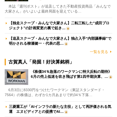
本誌『週刊ポスト』が追及してきた不動産投資商品「みんなで
大家さん」がいよいよ最終局面を迎えている…
【独走スクープ・みんなで大家さん】二転三転した“成田プロ
ジェクト”の計画変更の裏で起き…
【追及スクープ・みんなで大家さん】独占入手“内部議事録”で
明かされる柳瀬健一・代表の思…
一覧を見る
古賀真人「発掘！好決算銘柄」
《株価34％急落のワークマンに特大反転の期待》
6月の売上低迷を吹き飛ばす第1四半期決算、…
6月3日に8330円をつけたワークマン（東証スタンダード・
7564）の株価は、わずか1カ月あまりで約34％下落…
三菱重工が「AIインフラの新たな主役」として再評価される気
運 エヌビディアとの提携でAI…