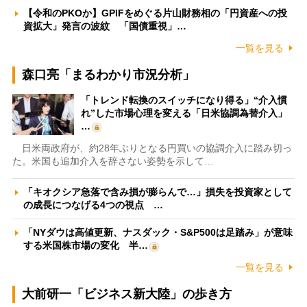
【令和のPKOか】GPIFをめぐる片山財務相の「円資産への投
資拡大」発言の波紋 「国債重視」…
一覧を見る
森口亮「まるわかり市況分析」
「トレンド転換のスイッチになり得る」“介入慣
れ”した市場心理を変える「日米協調為替介入」
…
日米両政府が、約28年ぶりとなる円買いの協調介入に踏み切っ
た。米国も追加介入を辞さない姿勢を示して…
「キオクシア急落で含み損が膨らんで…」損失を投資家として
の成長につなげる4つの視点 …
「NYダウは高値更新、ナスダック・S&P500は足踏み」が意味
する米国株市場の変化 半…
一覧を見る
大前研一「ビジネス新大陸」の歩き方