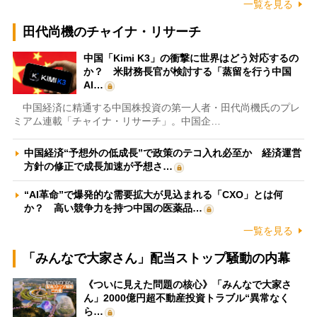
一覧を見る
田代尚機のチャイナ・リサーチ
中国「Kimi K3」の衝撃に世界はどう対応するの
か？ 米財務長官が検討する「蒸留を行う中国
AI…
中国経済に精通する中国株投資の第一人者・田代尚機氏のプレ
ミアム連載「チャイナ・リサーチ」。中国企…
中国経済“予想外の低成長”で政策のテコ入れ必至か 経済運営
方針の修正で成長加速が予想さ…
“AI革命”で爆発的な需要拡大が見込まれる「CXO」とは何
か？ 高い競争力を持つ中国の医薬品…
一覧を見る
「みんなで大家さん」配当ストップ騒動の内幕
《ついに見えた問題の核心》「みんなで大家さ
ん」2000億円超不動産投資トラブル“異常なく
ら…