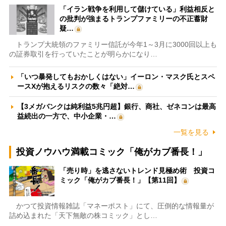
「イラン戦争を利用して儲けている」利益相反と
の批判が強まるトランプファミリーの不正蓄財
疑…
トランプ大統領のファミリー信託が今年1～3月に3000回以上も
の証券取引を行っていたことが明らかになり…
「いつ暴発してもおかしくはない」イーロン・マスク氏とスペ
ースXが抱えるリスクの数々「絶対…
【3メガバンクは純利益5兆円超】銀行、商社、ゼネコンは最高
益続出の一方で、中小企業・…
一覧を見る
投資ノウハウ満載コミック「俺がカブ番長！」
「売り時」を逃さないトレンド見極め術 投資コ
ミック「俺がカブ番長！」【第11回】
かつて投資情報雑誌「マネーポスト」にて、圧倒的な情報量が
詰め込まれた「天下無敵の株コミック」とし…