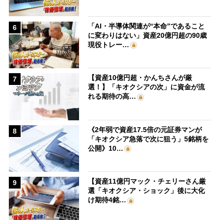
「AI・半導体関連が“本命”であること
6
に変わりはない」資産20億円超の90歳
現役トレー…
【資産10億円超・かんちさんが厳
7
選！】「キオクシアの次」に資金が流
れる期待の高…
《2年弱で資産17.5倍の元証券マンが
8
「キオクシア急落で次に狙う」5銘柄を
公開》10…
【資産11億円マック・チェリーさん厳
9
選「キオクシア・ショック」後に大化
け期待4銘…