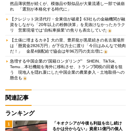
然品薄状態が続くが、模倣品や類似品が大量流通し一部で値崩
れ 「選別が本格化する時代に」
【クレジット決済代行・全東信が破産】63社もの金融機関が融
資をしながら「20年以上の粉飾決算」を見抜けなかったカラク
リ 営業現場では“自転車操業”の焦りも表出していた
【土俵に埋まるカネ】大の里、豊昇龍が黒星続きの名古屋場所
は「懸賞金2826万円」が下位力士に渡り「今日はみんなで焼肉
だ！」 金星4個配給で協会は年96万円の支出増に
急増する中国企業の“国籍ロンダリング” SHEIN、TikTok、
Temu…本社機能を海外に移転させ、トランプ関税の回避を狙
う 現地人を隠れ蓑にした中国企業の農業参入・土地取得への
懸念も
関連記事
ランキング
「キオクシアが今後も利益を出し続け
1
るかは分からない」資産11億円の個人