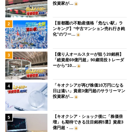
投資家が…
【首都圏の不動産価格「危ない駅」ラ
2
ンキング】“中古マンション売れ行き鈍
化”のワー…
【億り人オールスターが狙う20銘柄】
3
「総資産69億円超」90歳現役トレーダ
ーから“10…
「キオクシアが再び株価10万円になる
4
日は遠い」資産3億円超のサラリーマン
投資家が…
【キオクシア・ショック後に「株価倍
5
増」も期待できる注目銘柄5選】資産3
億円超・…