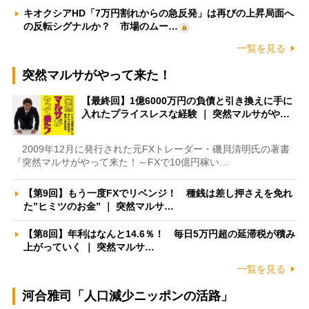
キオクシアHD「7万円割れからの急反発」は再びの上昇局面へ
の反転シグナルか？ 市場のムー…
一覧を見る
突然マルサがやって来た！
【最終回】1億6000万円の負債と引き換えに手に
入れたプライスレスな経験 ｜ 突然マルサがや…
2009年12月に発行された元FXトレーダー・磯貝清明氏の著書
『突然マルサがやって来た！～FXで10億円稼い…
【第9回】もう一度FXでリベンジ！ 種銭は差し押さえを免れ
た”ヒミツのお金” ｜ 突然マルサ…
【第8回】年利はなんと14.6％！ 毎日5万円超の延滞税が積み
上がっていく ｜ 突然マルサ…
一覧を見る
河合雅司「人口減少ニッポンの活路」