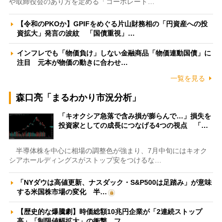
や取締役会のあり方を定める「コーポレート…
【令和のPKOか】GPIFをめぐる片山財務相の「円資産への投
資拡大」発言の波紋 「国債重視」…
インフレでも「物価負け」しない金融商品「物価連動国債」に
注目 元本が物価の動きに合わせ…
一覧を見る
森口亮「まるわかり市況分析」
「キオクシア急落で含み損が膨らんで…」損失を
投資家としての成長につなげる4つの視点 「…
半導体株を中心に相場の調整色が強まり、7月中旬にはキオク
シアホールディングスがストップ安をつけるな…
「NYダウは高値更新、ナスダック・S&P500は足踏み」が意味
する米国株市場の変化 半…
【歴史的な爆騰劇】時価総額10兆円企業が「2連続ストップ
高」「制限値幅拡大」の衝撃 フ…