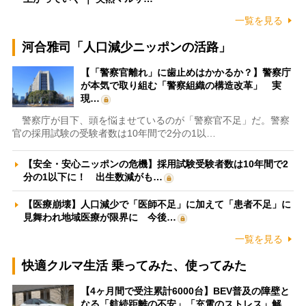
一覧を見る
河合雅司「人口減少ニッポンの活路」
【「警察官離れ」に歯止めはかかるか？】警察庁
が本気で取り組む「警察組織の構造改革」 実
現…
警察庁が目下、頭を悩ませているのが「警察官不足」だ。警察
官の採用試験の受験者数は10年間で2分の1以…
【安全・安心ニッポンの危機】採用試験受験者数は10年間で2
分の1以下に！ 出生数減がも…
【医療崩壊】人口減少で「医師不足」に加えて「患者不足」に
見舞われ地域医療が限界に 今後…
一覧を見る
快適クルマ生活 乗ってみた、使ってみた
【4ヶ月間で受注累計6000台】BEV普及の障壁と
なる「航続距離の不安」「充電のストレス」解