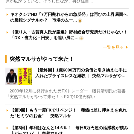
きが広がっている。そうしたなか、再び注目…
キオクシアHD「7万円割れからの急反発」は再びの上昇局面へ
の反転シグナルか？ 市場のムー…
《億り人・古賀真人氏が厳選》野村総合研究所だけじゃない！
「DX・省力化・円安」を追い風に…
一覧を見る
突然マルサがやって来た！
【最終回】1億6000万円の負債と引き換えに手に
入れたプライスレスな経験 ｜ 突然マルサがや…
2009年12月に発行された元FXトレーダー・磯貝清明氏の著書
『突然マルサがやって来た！～FXで10億円稼い…
【第9回】もう一度FXでリベンジ！ 種銭は差し押さえを免れ
た”ヒミツのお金” ｜ 突然マルサ…
【第8回】年利はなんと14.6％！ 毎日5万円超の延滞税が積み
上がっていく ｜ 突然マルサ…