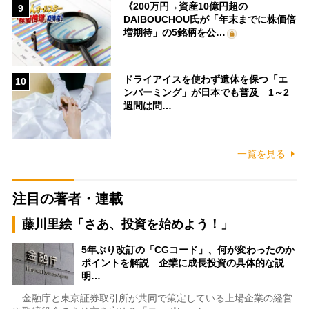
《200万円→資産10億円超の
9
DAIBOUCHOU氏が「年末までに株価倍
増期待」の5銘柄を公…
ドライアイスを使わず遺体を保つ「エ
10
ンバーミング」が日本でも普及 1～2
週間は問…
一覧を見る
注目の著者・連載
藤川里絵「さあ、投資を始めよう！」
5年ぶり改訂の「CGコード」、何が変わったのか
ポイントを解説 企業に成長投資の具体的な説
明…
金融庁と東京証券取引所が共同で策定している上場企業の経営