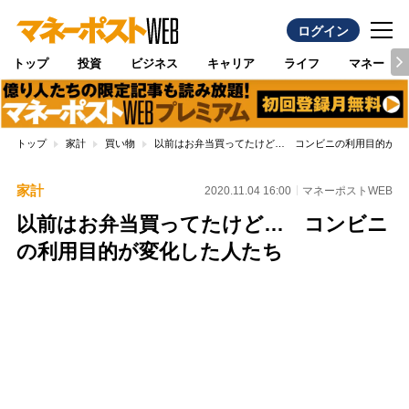
ログイン
トップ
投資
ビジネス
キャリア
ライフ
マネー
トップ
家計
買い物
以前はお弁当買ってたけど… コンビニの利用目的が変
家計
2020.11.04 16:00
マネーポストWEB
以前はお弁当買ってたけど… コンビニ
の利用目的が変化した人たち
Loaded
:
100.00%
/
Unmute