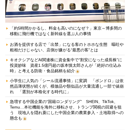
「約5時間かかるし、料金も高いのになぜ？」東京～博多間の
移動に飛行機ではなく新幹線を選ぶ人の事情
お酒を提供する店で「出禁」になる客のトホホな生態 嘔吐や
粗相だけじゃない、店側が嫌がる“最悪の客”とは
キオクシアなどAI関連株に資金集中で“割安になった成長株”に
投資妙味 資産1.5億円超の坂本慎太郎さんが「絶好の仕込み
時」と考える防衛・食品銘柄を紹介
小学生に人気の「シール流通事情」に変調 「ボンドロ」は依
然品薄状態が続くが、模倣品や類似品が大量流通し一部で値崩
れ 「選別が本格化する時代に」
急増する中国企業の“国籍ロンダリング” SHEIN、TikTok、
Temu…本社機能を海外に移転させ、トランプ関税の回避を狙
う 現地人を隠れ蓑にした中国企業の農業参入・土地取得への
懸念も