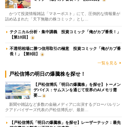
かつて投資情報雑誌「マネーポスト」にて、圧倒的な情報量が
詰め込まれた「天下無敵の株コミック」とし…
テクニカル分析・集中講義 投資コミック「俺がカブ番長！」
【第10回】
不透明相場に勝つ信用取引の極意 投資コミック「俺がカブ番
長！」【第9回】
一覧を見る
戸松信博の明日の爆騰株を探せ！
【戸松信博氏「明日の爆騰株」を探せ】トーメン
デバイス：サムスンを通じて世界のAIメモリ需
要…
新聞や雑誌など多数の金融メディアに出演するグローバルリン
クアドバイザーズ代表の戸松信博氏が、最新…
【戸松信博氏「明日の爆騰株」を探せ】レーザーテック：最先