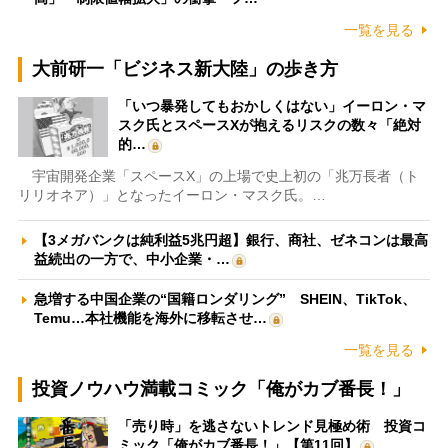
一覧を見る
大前研一「ビジネス新大陸」の歩き方
「いつ暴発してもおかしくはない」イーロン・マ
スク氏とスペースXが抱えるリスクの数々「絶対
的…
宇宙開発企業「スペースX」の上場で史上初の「兆万長者（ト
リリオネア）」となったイーロン・マスク氏。…
【3メガバンクは純利益5兆円超】銀行、商社、ゼネコンは最高
益続出の一方で、中小企業・…
急増する中国企業の“国籍ロンダリング” SHEIN、TikTok、
Temu…本社機能を海外に移転させ…
一覧を見る
投資ノウハウ満載コミック「俺がカブ番長！」
「売り時」を逃さないトレンド見極め術 投資コ
ミック「俺がカブ番長！」【第11回】