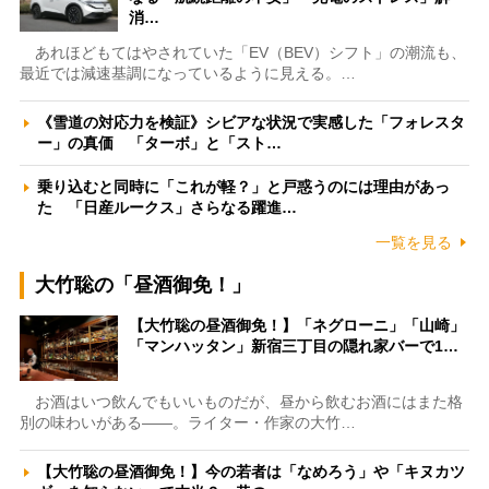
消…
あれほどもてはやされていた「EV（BEV）シフト」の潮流も、
最近では減速基調になっているように見える。…
《雪道の対応力を検証》シビアな状況で実感した「フォレスタ
ー」の真価 「ターボ」と「スト…
乗り込むと同時に「これが軽？」と戸惑うのには理由があっ
た 「日産ルークス」さらなる躍進…
一覧を見る
大竹聡の「昼酒御免！」
【大竹聡の昼酒御免！】「ネグローニ」「山崎」
「マンハッタン」新宿三丁目の隠れ家バーで1…
お酒はいつ飲んでもいいものだが、昼から飲むお酒にはまた格
別の味わいがある――。ライター・作家の大竹…
【大竹聡の昼酒御免！】今の若者は「なめろう」や「キヌカツ