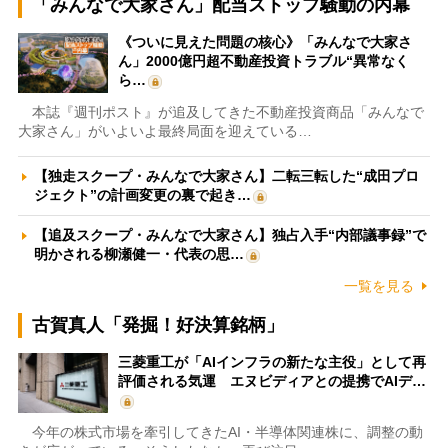
「みんなで大家さん」配当ストップ騒動の内幕
《ついに見えた問題の核心》「みんなで大家さ
ん」2000億円超不動産投資トラブル“異常なく
ら…
本誌『週刊ポスト』が追及してきた不動産投資商品「みんなで
大家さん」がいよいよ最終局面を迎えている…
【独走スクープ・みんなで大家さん】二転三転した“成田プロ
ジェクト”の計画変更の裏で起き…
【追及スクープ・みんなで大家さん】独占入手“内部議事録”で
明かされる柳瀬健一・代表の思…
一覧を見る
古賀真人「発掘！好決算銘柄」
三菱重工が「AIインフラの新たな主役」として再
評価される気運 エヌビディアとの提携でAIデ…
今年の株式市場を牽引してきたAI・半導体関連株に、調整の動