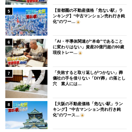
【首都圏の不動産価格「危ない駅」ラ
5
ンキング】“中古マンション売れ行き鈍
化”のワー…
「AI・半導体関連が“本命”であること
6
に変わりはない」資産20億円超の90歳
現役トレー…
「失敗すると取り返しがつかない」葬
7
儀社の手を借りない「DIY葬」の落とし
穴 素人には…
【大阪の不動産価格「危ない駅」ラン
8
キング】“中古マンション売れ行き鈍
化”のワース…