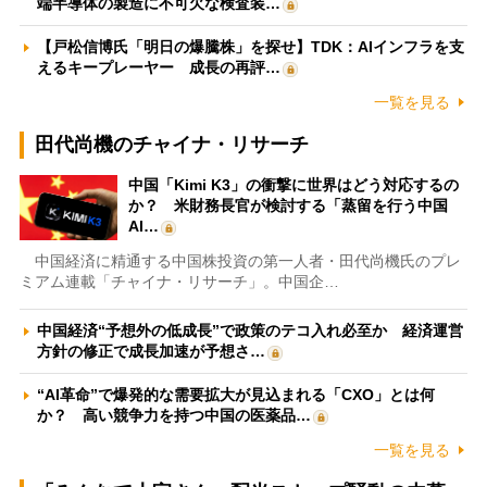
端半導体の製造に不可欠な検査装…
【戸松信博氏「明日の爆騰株」を探せ】TDK：AIインフラを支
えるキープレーヤー 成長の再評…
一覧を見る
田代尚機のチャイナ・リサーチ
中国「Kimi K3」の衝撃に世界はどう対応するの
か？ 米財務長官が検討する「蒸留を行う中国
AI…
中国経済に精通する中国株投資の第一人者・田代尚機氏のプレ
ミアム連載「チャイナ・リサーチ」。中国企…
中国経済“予想外の低成長”で政策のテコ入れ必至か 経済運営
方針の修正で成長加速が予想さ…
“AI革命”で爆発的な需要拡大が見込まれる「CXO」とは何
か？ 高い競争力を持つ中国の医薬品…
一覧を見る