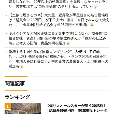
資をしながら「20年以上の粉飾決算」を見抜けなかったカラク
リ 営業現場では“自転車操業”の焦りも表出していた
【土俵に埋まるカネ】大の里、豊昇龍が黒星続きの名古屋場所
は「懸賞金2826万円」が下位力士に渡り「今日はみんなで焼肉
だ！」 金星4個配給で協会は年96万円の支出増に
キオクシアなどAI関連株に資金集中で“割安になった成長株”に
投資妙味 資産1.5億円超の坂本慎太郎さんが「絶好の仕込み
時」と考える防衛・食品銘柄を紹介
急増する中国企業の“国籍ロンダリング” SHEIN、TikTok、
Temu…本社機能を海外に移転させ、トランプ関税の回避を狙
う 現地人を隠れ蓑にした中国企業の農業参入・土地取得への
懸念も
関連記事
ランキング
【億り人オールスターが狙う20銘柄】
1
「総資産69億円超」90歳現役トレーダ