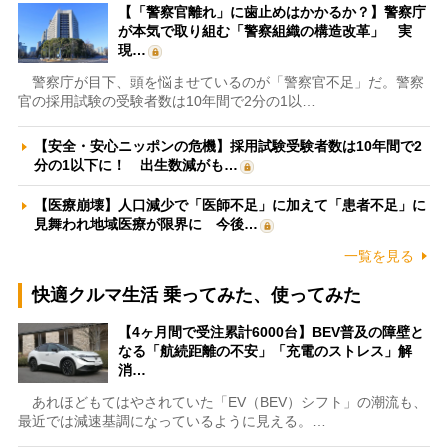
【「警察官離れ」に歯止めはかかるか？】警察庁
が本気で取り組む「警察組織の構造改革」 実
現…
警察庁が目下、頭を悩ませているのが「警察官不足」だ。警察
官の採用試験の受験者数は10年間で2分の1以…
【安全・安心ニッポンの危機】採用試験受験者数は10年間で2
分の1以下に！ 出生数減がも…
【医療崩壊】人口減少で「医師不足」に加えて「患者不足」に
見舞われ地域医療が限界に 今後…
一覧を見る
快適クルマ生活 乗ってみた、使ってみた
【4ヶ月間で受注累計6000台】BEV普及の障壁と
なる「航続距離の不安」「充電のストレス」解
消…
あれほどもてはやされていた「EV（BEV）シフト」の潮流も、
最近では減速基調になっているように見える。…