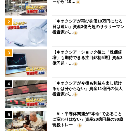
ーから“10…
「キオクシアが再び株価10万円になる
2
日は遠い」資産3億円超のサラリーマン
投資家が…
【キオクシア・ショック後に「株価倍
3
増」も期待できる注目銘柄5選】資産3
億円超・…
「キオクシアが今後も利益を出し続け
4
るかは分からない」資産11億円の個人
投資家が…
「AI・半導体関連が“本命”であること
5
に変わりはない」資産20億円超の90歳
現役トレー…