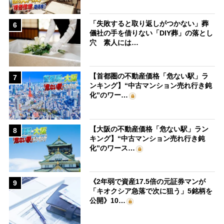
「失敗すると取り返しがつかない」葬
6
儀社の手を借りない「DIY葬」の落とし
穴 素人には…
【首都圏の不動産価格「危ない駅」ラ
7
ンキング】“中古マンション売れ行き鈍
化”のワー…
【大阪の不動産価格「危ない駅」ラン
8
キング】“中古マンション売れ行き鈍
化”のワース…
《2年弱で資産17.5倍の元証券マンが
9
「キオクシア急落で次に狙う」5銘柄を
公開》10…