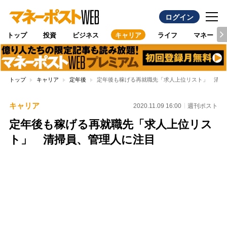
ログイン
トップ
投資
ビジネス
キャリア
ライフ
マネー
トップ
キャリア
定年後
定年後も稼げる再就職先「求人上位リスト」 清掃
キャリア
2020.11.09 16:00
週刊ポスト
定年後も稼げる再就職先「求人上位リス
ト」 清掃員、管理人に注目
Loaded
:
100.00%
/
Unmute