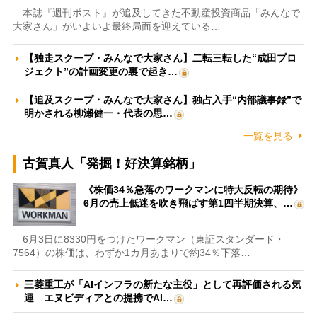
本誌『週刊ポスト』が追及してきた不動産投資商品「みんなで
大家さん」がいよいよ最終局面を迎えている…
【独走スクープ・みんなで大家さん】二転三転した“成田プロ
ジェクト”の計画変更の裏で起き…
【追及スクープ・みんなで大家さん】独占入手“内部議事録”で
明かされる柳瀬健一・代表の思…
一覧を見る
古賀真人「発掘！好決算銘柄」
《株価34％急落のワークマンに特大反転の期待》
6月の売上低迷を吹き飛ばす第1四半期決算、…
6月3日に8330円をつけたワークマン（東証スタンダード・
7564）の株価は、わずか1カ月あまりで約34％下落…
三菱重工が「AIインフラの新たな主役」として再評価される気
運 エヌビディアとの提携でAI…