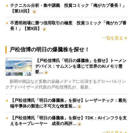
テクニカル分析・集中講義 投資コミック「俺がカブ番長！」
【第10回】
不透明相場に勝つ信用取引の極意 投資コミック「俺がカブ番
長！」【第9回】
一覧を見る
戸松信博の明日の爆騰株を探せ！
【戸松信博氏「明日の爆騰株」を探せ】トーメン
デバイス：サムスンを通じて世界のAIメモリ需
要…
新聞や雑誌など多数の金融メディアに出演するグローバルリン
クアドバイザーズ代表の戸松信博氏が、最新…
【戸松信博氏「明日の爆騰株」を探せ】レーザーテック：最先
端半導体の製造に不可欠な検査装…
【戸松信博氏「明日の爆騰株」を探せ】TDK：AIインフラを支
えるキープレーヤー 成長の再評…