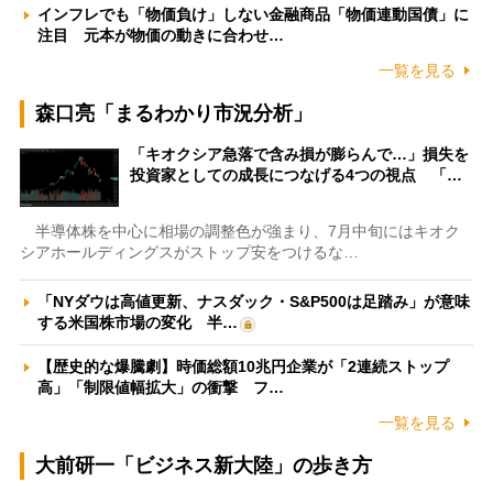
インフレでも「物価負け」しない金融商品「物価連動国債」に
注目 元本が物価の動きに合わせ…
一覧を見る
森口亮「まるわかり市況分析」
「キオクシア急落で含み損が膨らんで…」損失を
投資家としての成長につなげる4つの視点 「…
半導体株を中心に相場の調整色が強まり、7月中旬にはキオク
シアホールディングスがストップ安をつけるな…
「NYダウは高値更新、ナスダック・S&P500は足踏み」が意味
する米国株市場の変化 半…
【歴史的な爆騰劇】時価総額10兆円企業が「2連続ストップ
高」「制限値幅拡大」の衝撃 フ…
一覧を見る
大前研一「ビジネス新大陸」の歩き方