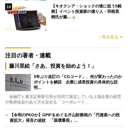
【キオクシア・ショックの後に狙う5銘
10
柄】イベント投資家の億り人・羽根英
樹氏が厳…
一覧を見る
注目の著者・連載
藤川里絵「さあ、投資を始めよう！」
5年ぶり改訂の「CGコード」、何が変わったのか
ポイントを解説 企業に成長投資の具体的な説
明…
金融庁と東京証券取引所が共同で策定している上場企業の経営
や取締役会のあり方を定める「コーポレート…
【令和のPKOか】GPIFをめぐる片山財務相の「円資産への投
資拡大」発言の波紋 「国債重視」…