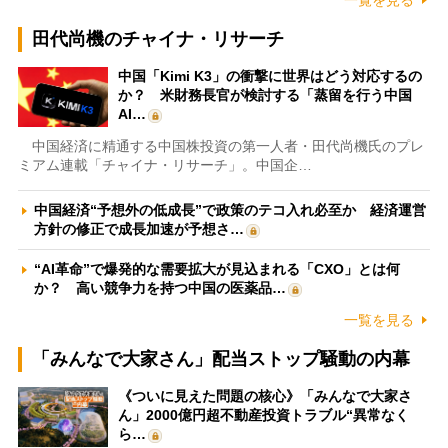
一覧を見る
田代尚機のチャイナ・リサーチ
中国「Kimi K3」の衝撃に世界はどう対応するの
か？ 米財務長官が検討する「蒸留を行う中国
AI…
中国経済に精通する中国株投資の第一人者・田代尚機氏のプレ
ミアム連載「チャイナ・リサーチ」。中国企…
中国経済“予想外の低成長”で政策のテコ入れ必至か 経済運営
方針の修正で成長加速が予想さ…
“AI革命”で爆発的な需要拡大が見込まれる「CXO」とは何
か？ 高い競争力を持つ中国の医薬品…
一覧を見る
「みんなで大家さん」配当ストップ騒動の内幕
《ついに見えた問題の核心》「みんなで大家さ
ん」2000億円超不動産投資トラブル“異常なく
ら…