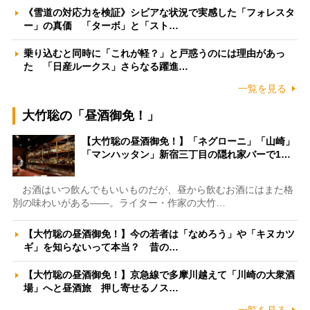
《雪道の対応力を検証》シビアな状況で実感した「フォレスタ
ー」の真価 「ターボ」と「スト…
乗り込むと同時に「これが軽？」と戸惑うのには理由があっ
た 「日産ルークス」さらなる躍進…
一覧を見る
大竹聡の「昼酒御免！」
【大竹聡の昼酒御免！】「ネグローニ」「山崎」
「マンハッタン」新宿三丁目の隠れ家バーで1…
お酒はいつ飲んでもいいものだが、昼から飲むお酒にはまた格
別の味わいがある――。ライター・作家の大竹…
【大竹聡の昼酒御免！】今の若者は「なめろう」や「キヌカツ
ギ」を知らないって本当？ 昔の…
【大竹聡の昼酒御免！】京急線で多摩川越えて「川崎の大衆酒
場」へと昼酒旅 押し寄せるノス…