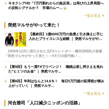
キオクシアHD「7万円割れからの急反発」は再びの上昇局面へ
の反転シグナルか？ 市場のムー…
一覧を見る
突然マルサがやって来た！
【最終回】1億6000万円の負債と引き換えに手に
入れたプライスレスな経験 ｜ 突然マルサがや…
2009年12月に発行された元FXトレーダー・磯貝清明氏の著書
『突然マルサがやって来た！～FXで10億円稼い…
【第9回】もう一度FXでリベンジ！ 種銭は差し押さえを免れ
た”ヒミツのお金” ｜ 突然マルサ…
【第8回】年利はなんと14.6％！ 毎日5万円超の延滞税が積み
上がっていく ｜ 突然マルサ…
一覧を見る
河合雅司「人口減少ニッポンの活路」