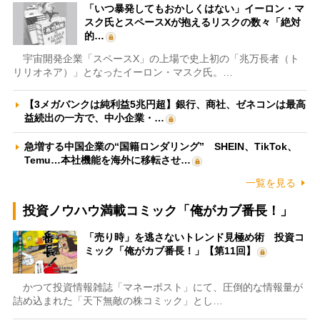
「いつ暴発してもおかしくはない」イーロン・マ
スク氏とスペースXが抱えるリスクの数々「絶対
的…
宇宙開発企業「スペースX」の上場で史上初の「兆万長者（ト
リリオネア）」となったイーロン・マスク氏。…
【3メガバンクは純利益5兆円超】銀行、商社、ゼネコンは最高
益続出の一方で、中小企業・…
急増する中国企業の“国籍ロンダリング” SHEIN、TikTok、
Temu…本社機能を海外に移転させ…
一覧を見る
投資ノウハウ満載コミック「俺がカブ番長！」
「売り時」を逃さないトレンド見極め術 投資コ
ミック「俺がカブ番長！」【第11回】
かつて投資情報雑誌「マネーポスト」にて、圧倒的な情報量が
詰め込まれた「天下無敵の株コミック」とし…