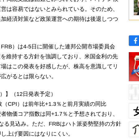
運営は容易ではないとみられている。そのため、
追加経済対策など政策運営への期待は後退しつつ
RB）は4-5日に開催した連邦公開市場委員会
策を維持する方針を強調しており、米国金利の先
市場はこの発表を好感したが、株高を意識してリ
が広がるとは限らない。
I）】（12日発表予定）
（CPI）は前年比+1.3％と前月実績の同比
費者物価コア指数は同+1.7％と予想されており、
なる見込み。ただ、FRBはハト派姿勢堅持の方針
押し上げ要因にはなりにくい。