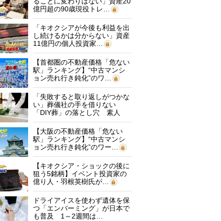
ることに変わりはない」資産20
億円超の90歳現役トレ…
「キオクシアが今後も利益を出
し続けるかは分からない」資産
11億円の個人投資家…
【首都圏の不動産価格「危ない
駅」ランキング】“中古マンシ
ョン売れ行き鈍化”のワ…
「失敗すると取り返しがつかな
い」葬儀社の手を借りない
「DIY葬」の落とし穴 素人
に…
【大阪の不動産価格「危ない
駅」ランキング】“中古マンシ
ョン売れ行き鈍化”のワー…
【キオクシア・ショックの後に
狙う5銘柄】イベント投資家の
億り人・羽根英樹氏が…
ドライアイスを使わず遺体を保
つ「エンバーミング」が日本で
も普及 1～2週間は…