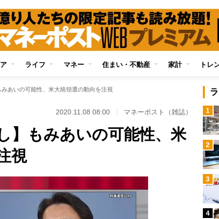
ア
ライフ
マネー
住まい・不動産
家計
トレ
もみあいの可能性、米大統領選の動向を注視
ラ
1
2020.11.08 08:00
マネーポスト（雑誌）
し】もみあいの可能性、米
2
注視
3
4