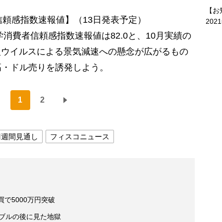
【お
信頼感指数速報値】（13日発表予定）
202
消費者信頼感指数速報値は82.0と、10月実績の
新型ウイルスによる景気減速への懸念が広がるもの
高・ドル売りを誘発しよう。
1
2
円週間見通し
フィスコニュース
で5000万円突破
バブルの後に見た地獄