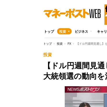
トップ
投資
ビジネス
キャリ
トップ
投資
FX
【ドル円週間見通し】
投資
【ドル円週間見通
大統領選の動向を