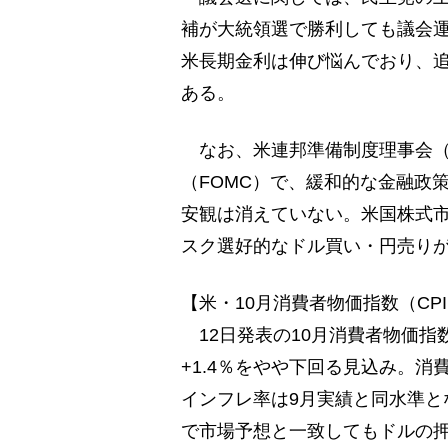
補が大統領選で勝利しても議会
米長期金利は伸び悩んでおり、
ある。
なお、米連邦準備制度理事会（F
（FOMC）で、緩和的な金融政
安観は消えていない。米国株式
スク選好的なドル買い・円売り
【米・10月消費者物価指数（CP
12日発表の10月消費者物価指数
+1.4％をやや下回る見込み。消
インフレ率は9月実績と同水準と
で市場予想と一致してもドルの