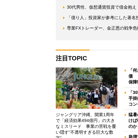
30代男性、仮想通貨投資で借金抱
「億り人」投資家が参考にした著名
専業FXトレーダー、金正恩の戦争危機
注目TOPIC
「何
価 
保障
「3
手掛
コン
ジャングリア沖縄、開業1周年
猛暑
で「経済効果494億円」の大き
けば
なミスリード 事業の苦戦を覆
のか
い隠す“不透明すぎる巨大な数
急増
字”