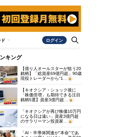
ンド
ログイン
ンキング
【億り人オールスターが狙う20
銘柄】「総資産69億円超」90歳
現役トレーダーから“1…
【キオクシア・ショック後に
「株価倍増」も期待できる注目
銘柄5選】資産3億円超…
「キオクシアが再び株価10万円
になる日は遠い」資産3億円超
のサラリーマン投資家…
「AI・半導体関連が“本命”であ