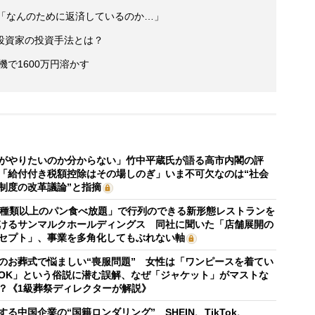
え「なんのために返済しているのか…」
投資家の投資手法とは？
で1600万円溶かす
がやりたいのか分からない」竹中平蔵氏が語る高市内閣の評
「給付付き税額控除はその場しのぎ」いま不可欠なのは“社会
制度の改革議論”と指摘
0種類以上のパン食べ放題」で行列のできる新形態レストランを
けるサンマルクホールディングス 同社に聞いた「店舗展開の
セプト」、事業を多角化してもぶれない軸
のお葬式で悩ましい“喪服問題” 女性は「ワンピースを着てい
OK」という俗説に潜む誤解、なぜ「ジャケット」がマストな
？《1級葬祭ディレクターが解説》
する中国企業の“国籍ロンダリング” SHEIN、TikTok、