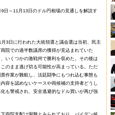
9日～11月13日のドル円相場の見通しを解説す
1月3日に行われた大統領選と議会選は当初、民主
下両院での過半数議席の獲得が見込まれていた
し、いくつかの激戦州で勝利を収めた。その後は
、このまま逃げ切る可能性が高まっている。ただ
開票作業が難航し、法廷闘争にもつれ込む事態も
決内容を認めないケースや両候補の支持者どうし
悪化も警戒され、安全逃避的なドル買いが再び強
下両院支配は困難とみられており、バイデン候