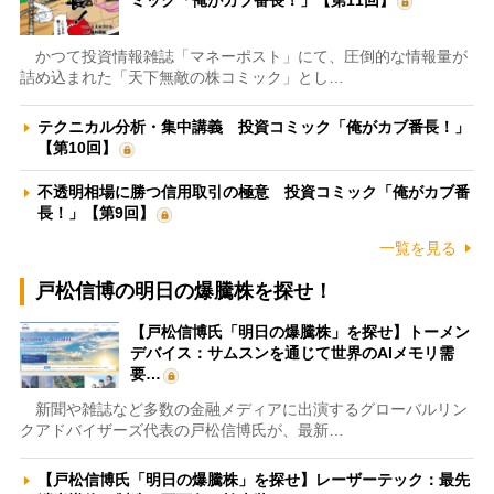
ミック「俺がカブ番長！」【第11回】
かつて投資情報雑誌「マネーポスト」にて、圧倒的な情報量が
詰め込まれた「天下無敵の株コミック」とし…
テクニカル分析・集中講義 投資コミック「俺がカブ番長！」
【第10回】
不透明相場に勝つ信用取引の極意 投資コミック「俺がカブ番
長！」【第9回】
一覧を見る
戸松信博の明日の爆騰株を探せ！
【戸松信博氏「明日の爆騰株」を探せ】トーメン
デバイス：サムスンを通じて世界のAIメモリ需
要…
新聞や雑誌など多数の金融メディアに出演するグローバルリン
クアドバイザーズ代表の戸松信博氏が、最新…
【戸松信博氏「明日の爆騰株」を探せ】レーザーテック：最先