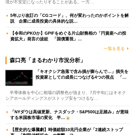
境が不安定になったりすることがある。一方…
5年ぶり改訂の「CGコード」、何が変わったのかポイントを解
説 企業に成長投資の具体的な説…
【令和のPKOか】GPIFをめぐる片山財務相の「円資産への投
資拡大」発言の波紋 「国債重視」…
一覧を見る
森口亮「まるわかり市況分析」
「キオクシア急落で含み損が膨らんで…」損失を
投資家としての成長につなげる4つの視点 「…
半導体株を中心に相場の調整色が強まり、7月中旬にはキオク
シアホールディングスがストップ安をつけるな…
「NYダウは高値更新、ナスダック・S&P500は足踏み」が意味
する米国株市場の変化 半…
【歴史的な爆騰劇】時価総額10兆円企業が「2連続ストップ