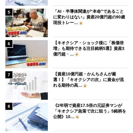
「AI・半導体関連が“本命”であること
5
に変わりはない」資産20億円超の90歳
現役トレー…
【キオクシア・ショック後に「株価倍
6
増」も期待できる注目銘柄5選】資産3
億円超・…
【資産10億円超・かんちさんが厳
7
選！】「キオクシアの次」に資金が流
れる期待の高…
《2年弱で資産17.5倍の元証券マンが
8
「キオクシア急落で次に狙う」5銘柄を
公開》10…