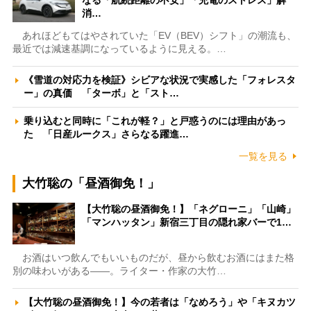
なる「航続距離の不安」「充電のストレス」解
消…
あれほどもてはやされていた「EV（BEV）シフト」の潮流も、
最近では減速基調になっているように見える。…
《雪道の対応力を検証》シビアな状況で実感した「フォレスタ
ー」の真価 「ターボ」と「スト…
乗り込むと同時に「これが軽？」と戸惑うのには理由があっ
た 「日産ルークス」さらなる躍進…
一覧を見る
大竹聡の「昼酒御免！」
【大竹聡の昼酒御免！】「ネグローニ」「山崎」
「マンハッタン」新宿三丁目の隠れ家バーで1…
お酒はいつ飲んでもいいものだが、昼から飲むお酒にはまた格
別の味わいがある――。ライター・作家の大竹…
【大竹聡の昼酒御免！】今の若者は「なめろう」や「キヌカツ