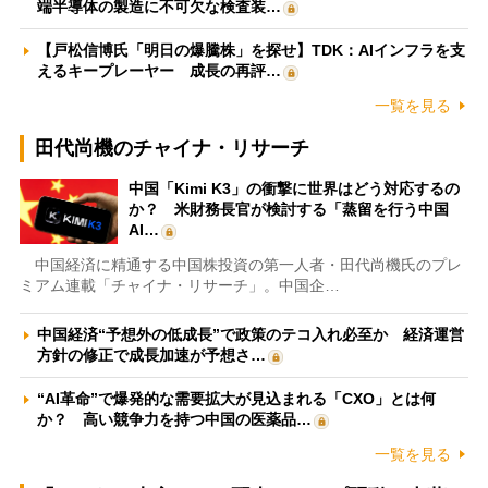
端半導体の製造に不可欠な検査装…
【戸松信博氏「明日の爆騰株」を探せ】TDK：AIインフラを支
えるキープレーヤー 成長の再評…
一覧を見る
田代尚機のチャイナ・リサーチ
中国「Kimi K3」の衝撃に世界はどう対応するの
か？ 米財務長官が検討する「蒸留を行う中国
AI…
中国経済に精通する中国株投資の第一人者・田代尚機氏のプレ
ミアム連載「チャイナ・リサーチ」。中国企…
中国経済“予想外の低成長”で政策のテコ入れ必至か 経済運営
方針の修正で成長加速が予想さ…
“AI革命”で爆発的な需要拡大が見込まれる「CXO」とは何
か？ 高い競争力を持つ中国の医薬品…
一覧を見る