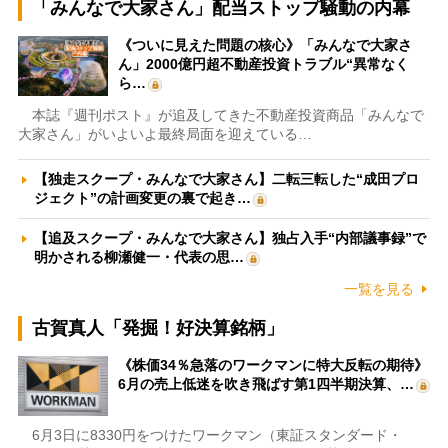
「みんなで大家さん」配当ストップ騒動の内幕
《ついに見えた問題の核心》「みんなで大家さ
ん」2000億円超不動産投資トラブル“異常なく
ら…
本誌『週刊ポスト』が追及してきた不動産投資商品「みんなで
大家さん」がいよいよ最終局面を迎えている…
【独走スクープ・みんなで大家さん】二転三転した“成田プロ
ジェクト”の計画変更の裏で起き…
【追及スクープ・みんなで大家さん】独占入手“内部議事録”で
明かされる柳瀬健一・代表の思…
一覧を見る
古賀真人「発掘！好決算銘柄」
《株価34％急落のワークマンに特大反転の期待》
6月の売上低迷を吹き飛ばす第1四半期決算、…
6月3日に8330円をつけたワークマン（東証スタンダード・