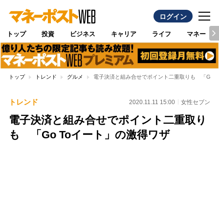
ログイン
トップ
投資
ビジネス
キャリア
ライフ
マネー
トップ
トレンド
グルメ
電子決済と組み合せでポイント二重取りも 「Go 
トレンド
2020.11.11 15:00
女性セブン
電子決済と組み合せでポイント二重取り
も 「Go Toイート」の激得ワザ
Loaded
:
100.00%
/
Unmute