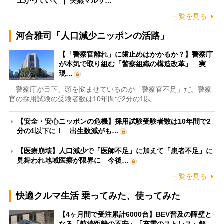
上がっていく ｜ 突然マルサ…
一覧を見る
河合雅司「人口減少ニッポンの活路」
【「警察官離れ」に歯止めはかかるか？】警察庁
が本気で取り組む「警察組織の構造改革」 実
現…
警察庁が目下、頭を悩ませているのが「警察官不足」だ。警察
官の採用試験の受験者数は10年間で2分の1以…
【安全・安心ニッポンの危機】採用試験受験者数は10年間で2
分の1以下に！ 出生数減がも…
【医療崩壊】人口減少で「医師不足」に加えて「患者不足」に
見舞われ地域医療が限界に 今後…
一覧を見る
快適クルマ生活 乗ってみた、使ってみた
【4ヶ月間で受注累計6000台】BEV普及の障壁と