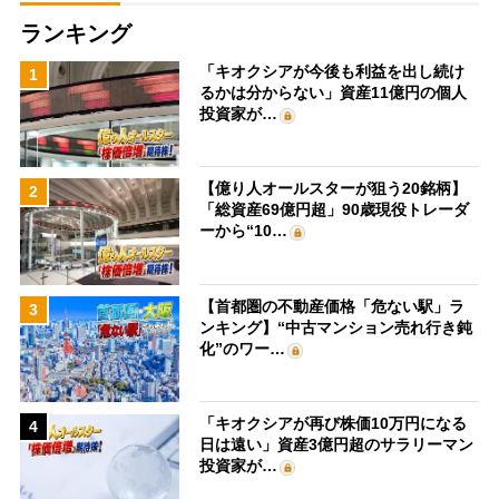
ランキング
「キオクシアが今後も利益を出し続け
1
るかは分からない」資産11億円の個人
投資家が…
【億り人オールスターが狙う20銘柄】
2
「総資産69億円超」90歳現役トレーダ
ーから“10…
【首都圏の不動産価格「危ない駅」ラ
3
ンキング】“中古マンション売れ行き鈍
化”のワー…
「キオクシアが再び株価10万円になる
4
日は遠い」資産3億円超のサラリーマン
投資家が…