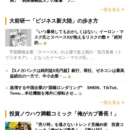
高」「制限値幅拡大」の衝撃 フ…
一覧を見る
大前研一「ビジネス新大陸」の歩き方
「いつ暴発してもおかしくはない」イーロン・マ
スク氏とスペースXが抱えるリスクの数々「絶対
的…
宇宙開発企業「スペースX」の上場で史上初の「兆万長者（ト
リリオネア）」となったイーロン・マスク氏。…
【3メガバンクは純利益5兆円超】銀行、商社、ゼネコンは最高
益続出の一方で、中小企業・…
急増する中国企業の“国籍ロンダリング” SHEIN、TikTok、
Temu…本社機能を海外に移転させ…
一覧を見る
投資ノウハウ満載コミック「俺がカブ番長！」
「売り時」を逃さないトレンド見極め術 投資コ