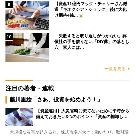
【資産11億円マック・チェリーさん厳
9
選「キオクシア・ショック」後に大化
け期待4銘…
「失敗すると取り返しがつかない」葬
10
儀社の手を借りない「DIY葬」の落とし
穴 素人には…
一覧を見る
注目の著者・連載
藤川里絵「さあ、投資を始めよう！」
【資産運用】大災害時に慌てないために平時から
備えておきたい3つのポイント「資産の棚卸し…
大規模な災害が起きると、株式市場が大きく動いたり、取引環