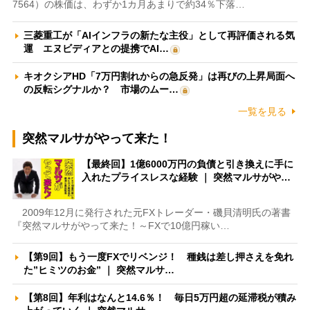
7564）の株価は、わずか1カ月あまりで約34％下落…
三菱重工が「AIインフラの新たな主役」として再評価される気
運 エヌビディアとの提携でAI…
キオクシアHD「7万円割れからの急反発」は再びの上昇局面へ
の反転シグナルか？ 市場のムー…
一覧を見る
突然マルサがやって来た！
【最終回】1億6000万円の負債と引き換えに手に
入れたプライスレスな経験 ｜ 突然マルサがや…
2009年12月に発行された元FXトレーダー・磯貝清明氏の著書
『突然マルサがやって来た！～FXで10億円稼い…
【第9回】もう一度FXでリベンジ！ 種銭は差し押さえを免れ
た”ヒミツのお金” ｜ 突然マルサ…
【第8回】年利はなんと14.6％！ 毎日5万円超の延滞税が積み