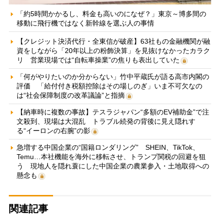
「約5時間かかるし、料金も高いのになぜ？」東京～博多間の
移動に飛行機ではなく新幹線を選ぶ人の事情
【クレジット決済代行・全東信が破産】63社もの金融機関が融
資をしながら「20年以上の粉飾決算」を見抜けなかったカラク
リ 営業現場では“自転車操業”の焦りも表出していた
「何がやりたいのか分からない」竹中平蔵氏が語る高市内閣の
評価 「給付付き税額控除はその場しのぎ」いま不可欠なの
は“社会保障制度の改革議論”と指摘
【納車時に複数の事故】テスラジャパン“多額のEV補助金”で注
文殺到、現場は大混乱 トラブル続発の背後に見え隠れす
る“イーロンの右腕”の影
急増する中国企業の“国籍ロンダリング” SHEIN、TikTok、
Temu…本社機能を海外に移転させ、トランプ関税の回避を狙
う 現地人を隠れ蓑にした中国企業の農業参入・土地取得への
懸念も
関連記事