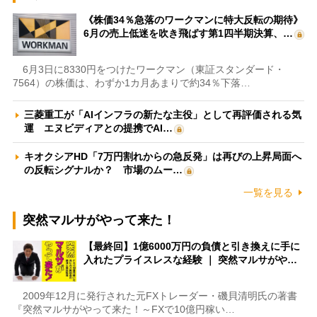
《株価34％急落のワークマンに特大反転の期待》
6月の売上低迷を吹き飛ばす第1四半期決算、…
6月3日に8330円をつけたワークマン（東証スタンダード・
7564）の株価は、わずか1カ月あまりで約34％下落…
三菱重工が「AIインフラの新たな主役」として再評価される気
運 エヌビディアとの提携でAI…
キオクシアHD「7万円割れからの急反発」は再びの上昇局面へ
の反転シグナルか？ 市場のムー…
一覧を見る
突然マルサがやって来た！
【最終回】1億6000万円の負債と引き換えに手に
入れたプライスレスな経験 ｜ 突然マルサがや…
2009年12月に発行された元FXトレーダー・磯貝清明氏の著書
『突然マルサがやって来た！～FXで10億円稼い…