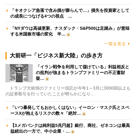
「キオクシア急落で含み損が膨らんで…」損失を投資家として
の成長につなげる4つの視点 …
「NYダウは高値更新、ナスダック・S&P500は足踏み」が意味
する米国株市場の変化 半…
一覧を見る
大前研一「ビジネス新大陸」の歩き方
「イラン戦争を利用して儲けている」利益相反と
の批判が強まるトランプファミリーの不正蓄財
疑…
トランプ大統領のファミリー信託が今年1～3月に3000回以上も
の証券取引を行っていたことが明らかになり…
「いつ暴発してもおかしくはない」イーロン・マスク氏とスペ
ースXが抱えるリスクの数々「絶対…
【3メガバンクは純利益5兆円超】銀行、商社、ゼネコンは最高
益続出の一方で、中小企業・…