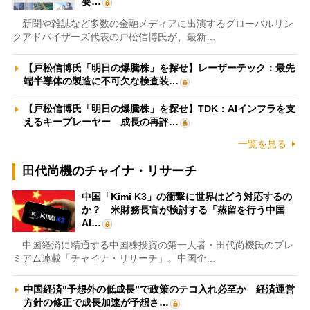
要…
新聞や雑誌など多数の金融メディアに出演するグローバルリン
クアドバイザーズ代表の戸松信博氏が、最新…
【戸松信博氏「明日の爆騰株」を探せ】レーザーテック：最先
端半導体の製造に不可欠な検査装…
【戸松信博氏「明日の爆騰株」を探せ】TDK：AIインフラを支
えるキープレーヤー 成長の再評…
一覧を見る
田代尚機のチャイナ・リサーチ
中国「Kimi K3」の衝撃に世界はどう対応するの
か？ 米財務長官が検討する「蒸留を行う中国
AI…
中国経済に精通する中国株投資の第一人者・田代尚機氏のプレ
ミアム連載「チャイナ・リサーチ」。中国企…
中国経済“予想外の低成長”で政策のテコ入れ必至か 経済運営
方針の修正で成長加速が予想さ…