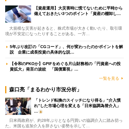
【資産運用】大災害時に慌てないために平時から
備えておきたい3つのポイント「資産の棚卸し…
大規模な災害が起きると、株式市場が大きく動いたり、取引環
境が不安定になったりすることがある。一方…
5年ぶり改訂の「CGコード」、何が変わったのかポイントを解
説 企業に成長投資の具体的な説…
【令和のPKOか】GPIFをめぐる片山財務相の「円資産への投
資拡大」発言の波紋 「国債重視」…
一覧を見る
森口亮「まるわかり市況分析」
「トレンド転換のスイッチになり得る」“介入慣
れ”した市場心理を変える「日米協調為替介入」
…
日米両政府が、約28年ぶりとなる円買いの協調介入に踏み切っ
た。米国も追加介入を辞さない姿勢を示して…