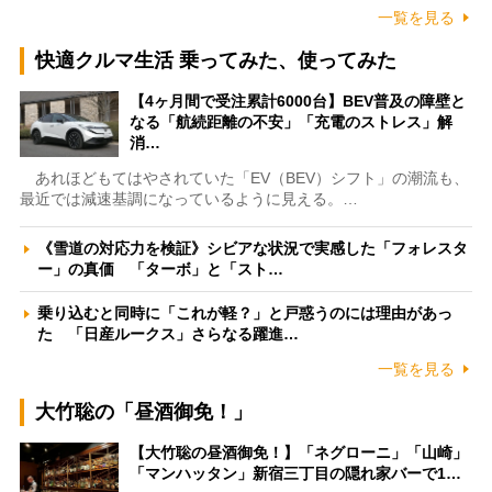
一覧を見る
快適クルマ生活 乗ってみた、使ってみた
【4ヶ月間で受注累計6000台】BEV普及の障壁と
なる「航続距離の不安」「充電のストレス」解
消…
あれほどもてはやされていた「EV（BEV）シフト」の潮流も、
最近では減速基調になっているように見える。…
《雪道の対応力を検証》シビアな状況で実感した「フォレスタ
ー」の真価 「ターボ」と「スト…
乗り込むと同時に「これが軽？」と戸惑うのには理由があっ
た 「日産ルークス」さらなる躍進…
一覧を見る
大竹聡の「昼酒御免！」
【大竹聡の昼酒御免！】「ネグローニ」「山崎」
「マンハッタン」新宿三丁目の隠れ家バーで1…