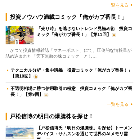
一覧を見る
投資ノウハウ満載コミック「俺がカブ番長！」
「売り時」を逃さないトレンド見極め術 投資コ
ミック「俺がカブ番長！」【第11回】
かつて投資情報雑誌「マネーポスト」にて、圧倒的な情報量が
詰め込まれた「天下無敵の株コミック」とし…
テクニカル分析・集中講義 投資コミック「俺がカブ番長！」
【第10回】
不透明相場に勝つ信用取引の極意 投資コミック「俺がカブ番
長！」【第9回】
一覧を見る
戸松信博の明日の爆騰株を探せ！
【戸松信博氏「明日の爆騰株」を探せ】トーメン
デバイス：サムスンを通じて世界のAIメモリ需