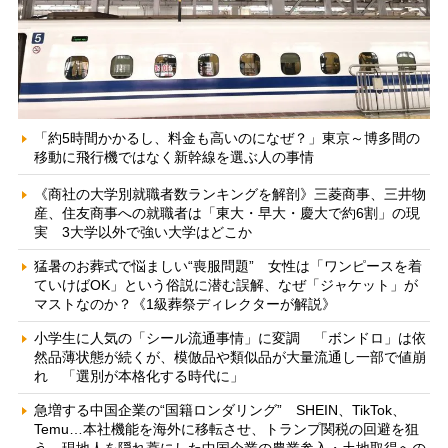
「約5時間かかるし、料金も高いのになぜ？」東京～博多間の
移動に飛行機ではなく新幹線を選ぶ人の事情
《商社の大学別就職者数ランキングを解剖》三菱商事、三井物
産、住友商事への就職者は「東大・早大・慶大で約6割」の現
実 3大学以外で強い大学はどこか
猛暑のお葬式で悩ましい“喪服問題” 女性は「ワンピースを着
ていけばOK」という俗説に潜む誤解、なぜ「ジャケット」が
マストなのか？《1級葬祭ディレクターが解説》
小学生に人気の「シール流通事情」に変調 「ボンドロ」は依
然品薄状態が続くが、模倣品や類似品が大量流通し一部で値崩
れ 「選別が本格化する時代に」
急増する中国企業の“国籍ロンダリング” SHEIN、TikTok、
Temu…本社機能を海外に移転させ、トランプ関税の回避を狙