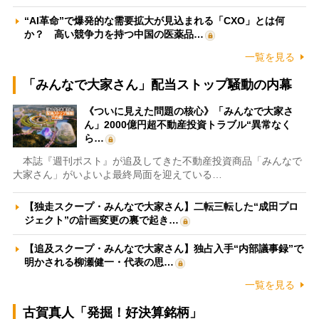
“AI革命”で爆発的な需要拡大が見込まれる「CXO」とは何
か？ 高い競争力を持つ中国の医薬品…
一覧を見る
「みんなで大家さん」配当ストップ騒動の内幕
《ついに見えた問題の核心》「みんなで大家さ
ん」2000億円超不動産投資トラブル“異常なく
ら…
本誌『週刊ポスト』が追及してきた不動産投資商品「みんなで
大家さん」がいよいよ最終局面を迎えている…
【独走スクープ・みんなで大家さん】二転三転した“成田プロ
ジェクト”の計画変更の裏で起き…
【追及スクープ・みんなで大家さん】独占入手“内部議事録”で
明かされる柳瀬健一・代表の思…
一覧を見る
古賀真人「発掘！好決算銘柄」