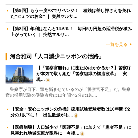
【第9回】もう一度FXでリベンジ！ 種銭は差し押さえを免れ
た”ヒミツのお金” ｜ 突然マルサ…
【第8回】年利はなんと14.6％！ 毎日5万円超の延滞税が積み
上がっていく ｜ 突然マルサ…
一覧を見る
河合雅司「人口減少ニッポンの活路」
【「警察官離れ」に歯止めはかかるか？】警察庁
が本気で取り組む「警察組織の構造改革」 実
現…
警察庁が目下、頭を悩ませているのが「警察官不足」だ。警察
官の採用試験の受験者数は10年間で2分の1以…
【安全・安心ニッポンの危機】採用試験受験者数は10年間で2
分の1以下に！ 出生数減がも…
【医療崩壊】人口減少で「医師不足」に加えて「患者不足」に
見舞われ地域医療が限界に 今後…