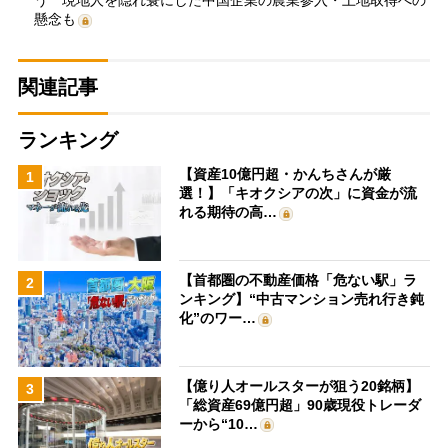
う 現地人を隠れ蓑にした中国企業の農業参入・土地取得への
懸念も
関連記事
ランキング
【資産10億円超・かんちさんが厳
1
選！】「キオクシアの次」に資金が流
れる期待の高…
【首都圏の不動産価格「危ない駅」ラ
2
ンキング】“中古マンション売れ行き鈍
化”のワー…
【億り人オールスターが狙う20銘柄】
3
「総資産69億円超」90歳現役トレーダ
ーから“10…