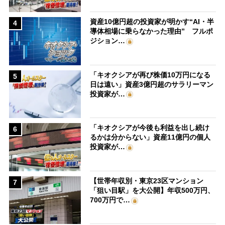
資産10億円超の投資家が明かす“AI・半
4
導体相場に乗らなかった理由” フルポ
ジション…
「キオクシアが再び株価10万円になる
5
日は遠い」資産3億円超のサラリーマン
投資家が…
「キオクシアが今後も利益を出し続け
6
るかは分からない」資産11億円の個人
投資家が…
【世帯年収別・東京23区マンション
7
「狙い目駅」を大公開】年収500万円、
700万円で…