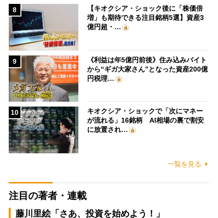
【キオクシア・ショック後に「株価倍
8
増」も期待できる注目銘柄5選】資産3
億円超・…
《利益は年5億円前後》住み込みバイト
9
から“ギガ大家さん”となった資産200億
円税理…
キオクシア・ショックで「次にマネー
10
が流れる」16銘柄 AI相場の裏で割安
に放置され…
一覧を見る
注目の著者・連載
藤川里絵「さあ、投資を始めよう！」