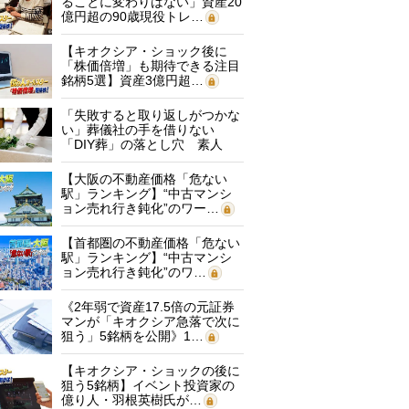
ることに変わりはない」資産20
億円超の90歳現役トレ…
【キオクシア・ショック後に
「株価倍増」も期待できる注目
銘柄5選】資産3億円超…
「失敗すると取り返しがつかな
い」葬儀社の手を借りない
「DIY葬」の落とし穴 素人
に…
【大阪の不動産価格「危ない
駅」ランキング】“中古マンシ
ョン売れ行き鈍化”のワー…
【首都圏の不動産価格「危ない
駅」ランキング】“中古マンシ
ョン売れ行き鈍化”のワ…
《2年弱で資産17.5倍の元証券
マンが「キオクシア急落で次に
狙う」5銘柄を公開》1…
【キオクシア・ショックの後に
狙う5銘柄】イベント投資家の
億り人・羽根英樹氏が…