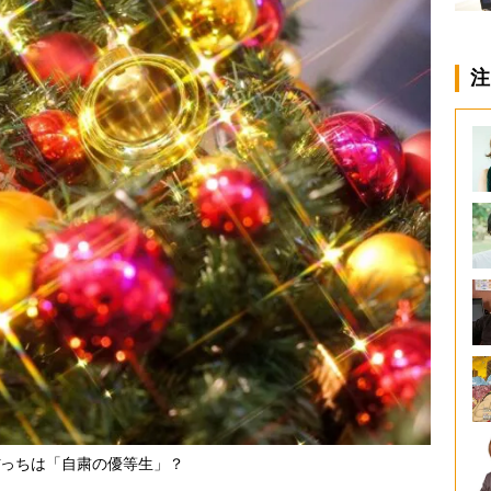
注
っちは「自粛の優等生」？