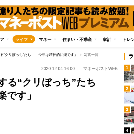
ア
ライフ
マネー
住まい・不動産
家計
トレ
る“クリぼっち”たち 「今年は精神的に楽です」
写真一覧
ラ
1
2020.12.04 16:00
マネーポストWEB
する“クリぼっち”たち
2
楽です」
3
Loaded
:
100.00%
4