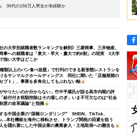
 30代の156万人男女が未経験か
社の大学別就職者数ランキングを解剖》三菱商事、三井物産、
商事への就職者は「東大・早大・慶大で約6割」の現実 3大学
で強い大学はどこか
0種類以上のパン食べ放題」で行列のできる新形態レストランを
けるサンマルクホールディングス 同社に聞いた「店舗展開の
セプト」、事業を多角化してもぶれない軸
がやりたいのか分からない」竹中平蔵氏が語る高市内閣の評
「給付付き税額控除はその場しのぎ」いま不可欠なのは“社会
制度の改革議論”と指摘
する中国企業の“国籍ロンダリング” SHEIN、TikTok、
mu…本社機能を海外に移転させ、トランプ関税の回避を狙う
人を隠れ蓑にした中国企業の農業参入・土地取得への懸念も