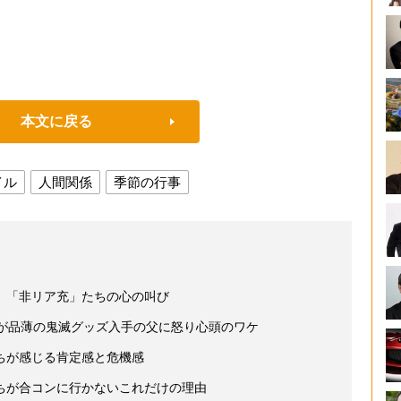
本文に戻る
イル
人間関係
季節の行事
 「非リア充」たちの心の叫び
性が品薄の鬼滅グッズ入手の父に怒り心頭のワケ
ちが感じる肯定感と危機感
ちが合コンに行かないこれだけの理由