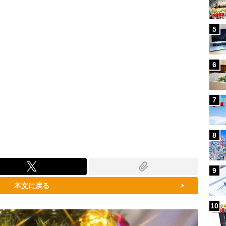
5
6
7
8
9
本文に戻る
10