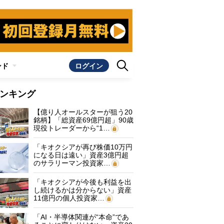
ンド
ログイン
ンキング
【億り人オールスターが狙う20
銘柄】「総資産69億円超」90歳
現役トレーダーから“1…
「キオクシアが再び株価10万円
になる日は遠い」資産3億円超
のサラリーマン投資家…
「キオクシアが今後も利益を出
し続けるかは分からない」資産
11億円の個人投資家…
「AI・半導体関連が“本命”であ