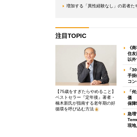
増加する「異性経験なし」の若者たち
注目TOPIC
《商
住友
以外
「3
手掛
コン
【75歳をすぎたらやめること】
「何
ベストセラー『定年後』著者・
価 
楠木新氏が指南する老年期の好
保障
循環を呼び込む方法
急増
Te
現地