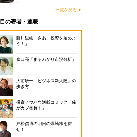
一覧を見る
目の著者・連載
藤川里絵「さあ、投資を始めよ
う！」
森口亮「まるわかり市況分析」
大前研一「ビジネス新大陸」の
歩き方
投資ノウハウ満載コミック「俺
がカブ番長！」
戸松信博の明日の爆騰株を探
せ！