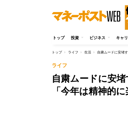
トップ
投資
ビジネス
キャリ
トップ
ライフ
生活
自粛ムードに安堵す
ライフ
自粛ムードに安堵
「今年は精神的に
/
Unmute