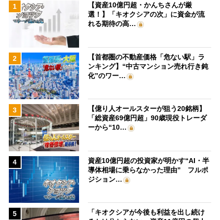
【資産10億円超・かんちさんが厳
1
選！】「キオクシアの次」に資金が流
れる期待の高…
【首都圏の不動産価格「危ない駅」ラ
2
ンキング】“中古マンション売れ行き鈍
化”のワー…
【億り人オールスターが狙う20銘柄】
3
「総資産69億円超」90歳現役トレーダ
ーから“10…
資産10億円超の投資家が明かす“AI・半
4
導体相場に乗らなかった理由” フルポ
ジション…
「キオクシアが今後も利益を出し続け
5