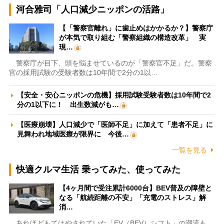
河合雅司「人口減少ニッポンの活路」
【「警察官離れ」に歯止めはかかるか？】警察庁
が本気で取り組む「警察組織の構造改革」 実
現…
警察庁が目下、頭を悩ませているのが「警察官不足」だ。警察
官の採用試験の受験者数は10年間で2分の1以…
【安全・安心ニッポンの危機】採用試験受験者数は10年間で2
分の1以下に！ 出生数減がも…
【医療崩壊】人口減少で「医師不足」に加えて「患者不足」に
見舞われ地域医療が限界に 今後…
一覧を見る
快適クルマ生活 乗ってみた、使ってみた
【4ヶ月間で受注累計6000台】BEV普及の障壁と
なる「航続距離の不安」「充電のストレス」解
消…
あれほどもてはやされていた「EV（BEV）シフト」の潮流も、