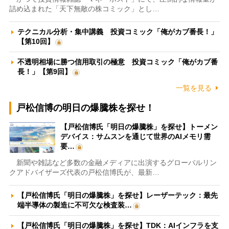
詰め込まれた「天下無敵の株コミック」とし…
テクニカル分析・集中講義 投資コミック「俺がカブ番長！」
【第10回】
不透明相場に勝つ信用取引の極意 投資コミック「俺がカブ番
長！」【第9回】
一覧を見る
戸松信博の明日の爆騰株を探せ！
【戸松信博氏「明日の爆騰株」を探せ】トーメン
デバイス：サムスンを通じて世界のAIメモリ需
要…
新聞や雑誌など多数の金融メディアに出演するグローバルリン
クアドバイザーズ代表の戸松信博氏が、最新…
【戸松信博氏「明日の爆騰株」を探せ】レーザーテック：最先
端半導体の製造に不可欠な検査装…
【戸松信博氏「明日の爆騰株」を探せ】TDK：AIインフラを支