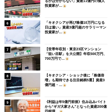
るかは分からない」資産11億円の個人
投資家が…
「キオクシアが再び株価10万円になる
6
日は遠い」資産3億円超のサラリーマン
投資家が…
【世帯年収別・東京23区マンション
7
「狙い目駅」を大公開】年収500万円、
700万円で…
【キオクシア・ショック後に「株価倍
8
増」も期待できる注目銘柄5選】資産3
億円超・…
《利益は年5億円前後》住み込みバイト
9
から“ギガ大家さん”となった資産200億
円税理…