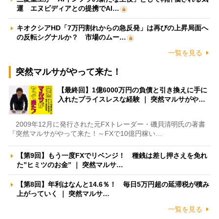
運 エヌビディアとの提携でAI…
キオクシアHD「7万円割れからの急反発」は再びの上昇局面へ
の反転シグナルか？ 市場のムー…
一覧を見る
突然マルサがやって来た！
【最終回】1億6000万円の負債と引き換えに手に
入れたプライスレスな経験 ｜ 突然マルサがや…
2009年12月に発行された元FXトレーダー・磯貝清明氏の著書
『突然マルサがやって来た！～FXで10億円稼い…
【第9回】もう一度FXでリベンジ！ 種銭は差し押さえを免れ
た”ヒミツのお金” ｜ 突然マルサ…
【第8回】年利はなんと14.6％！ 毎日5万円超の延滞税が積み
上がっていく ｜ 突然マルサ…
一覧を見る