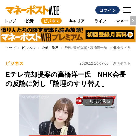
ログイン
トップ
投資
ビジネス
キャリア
ライフ
マネー
トップ
ビジネス
企業・業界
Eテレ売却提案の高橋洋一氏 NHK会長の反論
ビジネス
2020.12.16 07:00
週刊ポスト
Eテレ売却提案の高橋洋一氏 NHK会長
の反論に対し「論理のすり替え」
もっと見る
arrow_forward_ios