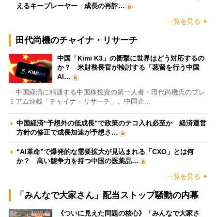
えるキープレーヤー 成長の再評…
一覧を見る
田代尚機のチャイナ・リサーチ
中国「Kimi K3」の衝撃に世界はどう対応するの
か？ 米財務長官が検討する「蒸留を行う中国
AI…
中国経済に精通する中国株投資の第一人者・田代尚機氏のプレ
ミアム連載「チャイナ・リサーチ」。中国企…
中国経済“予想外の低成長”で政策のテコ入れ必至か 経済運営
方針の修正で成長加速が予想さ…
“AI革命”で爆発的な需要拡大が見込まれる「CXO」とは何
か？ 高い競争力を持つ中国の医薬品…
一覧を見る
「みんなで大家さん」配当ストップ騒動の内幕
《ついに見えた問題の核心》「みんなで大家さ