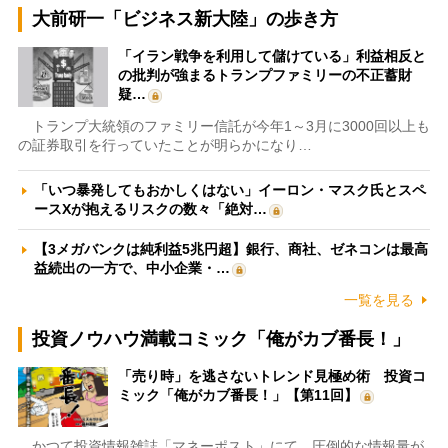
大前研一「ビジネス新大陸」の歩き方
「イラン戦争を利用して儲けている」利益相反と
の批判が強まるトランプファミリーの不正蓄財
疑…
トランプ大統領のファミリー信託が今年1～3月に3000回以上も
の証券取引を行っていたことが明らかになり…
「いつ暴発してもおかしくはない」イーロン・マスク氏とスペ
ースXが抱えるリスクの数々「絶対…
【3メガバンクは純利益5兆円超】銀行、商社、ゼネコンは最高
益続出の一方で、中小企業・…
一覧を見る
投資ノウハウ満載コミック「俺がカブ番長！」
「売り時」を逃さないトレンド見極め術 投資コ
ミック「俺がカブ番長！」【第11回】
かつて投資情報雑誌「マネーポスト」にて、圧倒的な情報量が