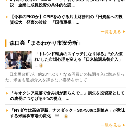
説 企業に成長投資の具体的な説…
【令和のPKOか】GPIFをめぐる片山財務相の「円資産への投
資拡大」発言の波紋 「国債重視」…
一覧を見る
森口亮「まるわかり市況分析」
「トレンド転換のスイッチになり得る」“介入慣
れ”した市場心理を変える「日米協調為替介入」
…
日米両政府が、約28年ぶりとなる円買いの協調介入に踏み切っ
た。米国も追加介入を辞さない姿勢を示して…
「キオクシア急落で含み損が膨らんで…」損失を投資家として
の成長につなげる4つの視点 …
「NYダウは高値更新、ナスダック・S&P500は足踏み」が意味
する米国株市場の変化 半…
一覧を見る