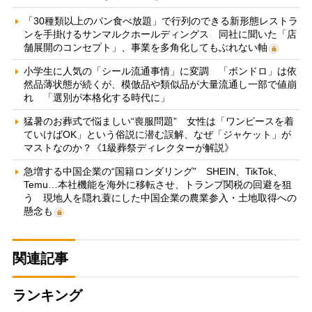
「30種類以上のパン食べ放題」で行列のできる新形態レストラ
ンを手掛けるサンマルクホールディングス 同社に聞いた「店
舗展開のコンセプト」、事業を多角化してもぶれない軸
小学生に人気の「シール流通事情」に変調 「ボンドロ」は依
然品薄状態が続くが、模倣品や類似品が大量流通し一部で値崩
れ 「選別が本格化する時代に」
猛暑のお葬式で悩ましい“喪服問題” 女性は「ワンピースを着
ていけばOK」という俗説に潜む誤解、なぜ「ジャケット」が
マストなのか？《1級葬祭ディレクターが解説》
急増する中国企業の“国籍ロンダリング” SHEIN、TikTok、
Temu…本社機能を海外に移転させ、トランプ関税の回避を狙
う 現地人を隠れ蓑にした中国企業の農業参入・土地取得への
懸念も
関連記事
ランキング