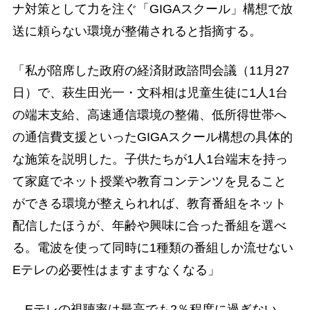
ナ対策として力を注ぐ「GIGAスクール」構想で放
送に頼らない環境が整備されると指摘する。
「私が陪席した政府の経済財政諮問会議（11月27
日）で、萩生田光一・文科相は児童生徒に1人1台
の端末支給、高速通信環境の整備、低所得世帯へ
の通信費支援といったGIGAスクール構想の具体的
な施策を説明した。子供たちが1人1台端末を持っ
て家庭でネット授業や教育コンテンツを見ること
ができる環境が整えられれば、教育番組をネット
配信したほうが、年齢や興味に合った番組を選べ
る。電波を使って同時に1種類の番組しか流せない
Eテレの必要性はますますなくなる」
Eテレの視聴率は最高でも2％程度に過ぎない