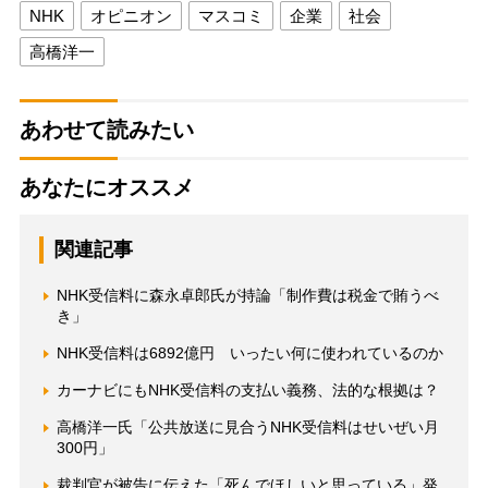
NHK
オピニオン
マスコミ
企業
社会
高橋洋一
あわせて読みたい
あなたにオススメ
関連記事
NHK受信料に森永卓郎氏が持論「制作費は税金で賄うべ
き」
NHK受信料は6892億円 いったい何に使われているのか
カーナビにもNHK受信料の支払い義務、法的な根拠は？
高橋洋一氏「公共放送に見合うNHK受信料はせいぜい月
300円」
裁判官が被告に伝えた「死んでほしいと思っている」発