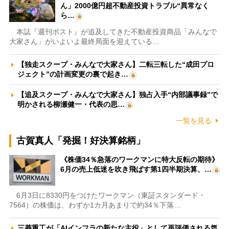
ん」2000億円超不動産投資トラブル“異常なく
ら…
本誌『週刊ポスト』が追及してきた不動産投資商品「みんなで
大家さん」がいよいよ最終局面を迎えている…
【独走スクープ・みんなで大家さん】二転三転した“成田プロ
ジェクト”の計画変更の裏で起き…
【追及スクープ・みんなで大家さん】独占入手“内部議事録”で
明かされる柳瀬健一・代表の思…
一覧を見る
古賀真人「発掘！好決算銘柄」
《株価34％急落のワークマンに特大反転の期待》
6月の売上低迷を吹き飛ばす第1四半期決算、…
6月3日に8330円をつけたワークマン（東証スタンダード・
7564）の株価は、わずか1カ月あまりで約34％下落…
三菱重工が「AIインフラの新たな主役」として再評価される気