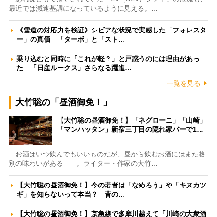
最近では減速基調になっているように見える。…
《雪道の対応力を検証》シビアな状況で実感した「フォレスタ
ー」の真価 「ターボ」と「スト…
乗り込むと同時に「これが軽？」と戸惑うのには理由があっ
た 「日産ルークス」さらなる躍進…
一覧を見る
大竹聡の「昼酒御免！」
【大竹聡の昼酒御免！】「ネグローニ」「山崎」
「マンハッタン」新宿三丁目の隠れ家バーで1…
お酒はいつ飲んでもいいものだが、昼から飲むお酒にはまた格
別の味わいがある――。ライター・作家の大竹…
【大竹聡の昼酒御免！】今の若者は「なめろう」や「キヌカツ
ギ」を知らないって本当？ 昔の…
【大竹聡の昼酒御免！】京急線で多摩川越えて「川崎の大衆酒