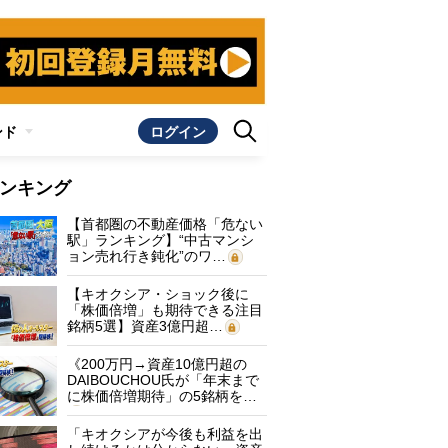
ンド
ログイン
ンキング
【首都圏の不動産価格「危ない
駅」ランキング】“中古マンシ
ョン売れ行き鈍化”のワ…
【キオクシア・ショック後に
「株価倍増」も期待できる注目
銘柄5選】資産3億円超…
《200万円→資産10億円超の
DAIBOUCHOU氏が「年末まで
に株価倍増期待」の5銘柄を…
「キオクシアが今後も利益を出