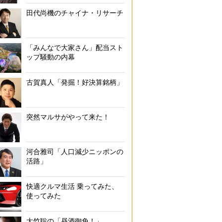
田代尚機のチャイナ・リサーチ
「みんなで大家さん」配当スト
ップ騒動の内幕
古賀真人「発掘！好決算銘柄」
突然マルサがやって来た！
河合雅司「人口減少ニッポンの
活路」
快適クルマ生活 乗ってみた、
使ってみた
大竹聡の「昼酒御免！」