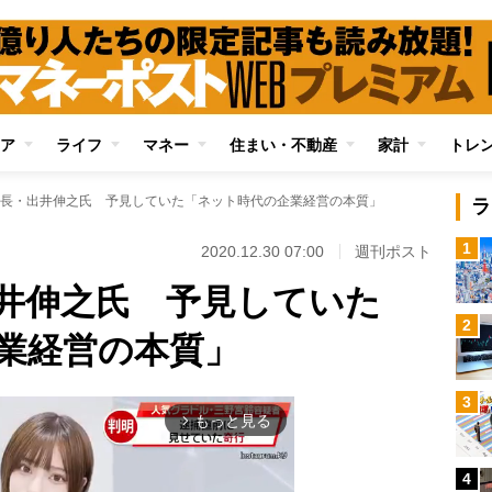
ア
ライフ
マネー
住まい・不動産
家計
トレ
長・出井伸之氏 予見していた「ネット時代の企業経営の本質」
ラ
1
2020.12.30 07:00
週刊ポスト
井伸之氏 予見していた
2
業経営の本質」
3
もっと見る
arrow_forward_ios
4