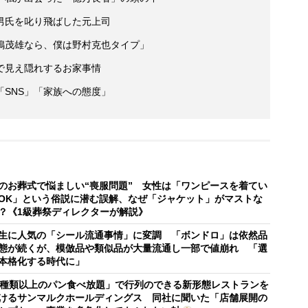
男氏を叱り飛ばした元上司
嶋茂雄なら、僕は野村克也タイプ」
で見え隠れするお家事情
SNS」「家族への態度」
のお葬式で悩ましい“喪服問題” 女性は「ワンピースを着てい
OK」という俗説に潜む誤解、なぜ「ジャケット」がマストな
？《1級葬祭ディレクターが解説》
生に人気の「シール流通事情」に変調 「ボンドロ」は依然品
態が続くが、模倣品や類似品が大量流通し一部で値崩れ 「選
本格化する時代に」
0種類以上のパン食べ放題」で行列のできる新形態レストランを
けるサンマルクホールディングス 同社に聞いた「店舗展開の