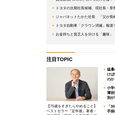
トヨタの次期社長候補、現社長・章
ジャパネットたかた社長 「父が長
トヨタ自動車「クラウン消滅」報道
お金持ちと貧乏人を分ける「趣味」「
注目TOPIC
猛暑
けば
のか
小学
薄状
別が
【75歳をすぎたらやめること】
「3
ベストセラー『定年後』著者・
手掛