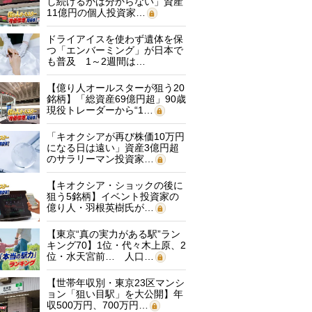
し続けるかは分からない」資産
11億円の個人投資家…
ドライアイスを使わず遺体を保
つ「エンバーミング」が日本で
も普及 1～2週間は…
【億り人オールスターが狙う20
銘柄】「総資産69億円超」90歳
現役トレーダーから“1…
「キオクシアが再び株価10万円
になる日は遠い」資産3億円超
のサラリーマン投資家…
【キオクシア・ショックの後に
狙う5銘柄】イベント投資家の
億り人・羽根英樹氏が…
【東京“真の実力がある駅”ラン
キング70】1位・代々木上原、2
位・水天宮前… 人口…
【世帯年収別・東京23区マンシ
ョン「狙い目駅」を大公開】年
収500万円、700万円…