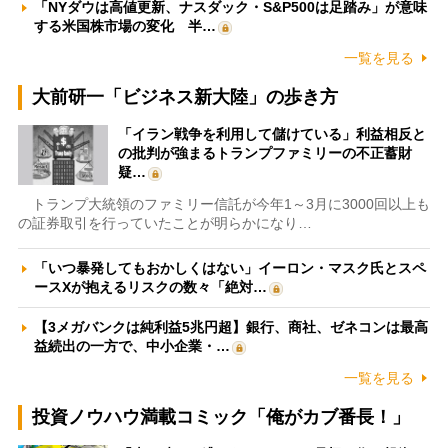
「NYダウは高値更新、ナスダック・S&P500は足踏み」が意味
する米国株市場の変化 半…
一覧を見る
大前研一「ビジネス新大陸」の歩き方
「イラン戦争を利用して儲けている」利益相反と
の批判が強まるトランプファミリーの不正蓄財
疑…
トランプ大統領のファミリー信託が今年1～3月に3000回以上も
の証券取引を行っていたことが明らかになり…
「いつ暴発してもおかしくはない」イーロン・マスク氏とスペ
ースXが抱えるリスクの数々「絶対…
【3メガバンクは純利益5兆円超】銀行、商社、ゼネコンは最高
益続出の一方で、中小企業・…
一覧を見る
投資ノウハウ満載コミック「俺がカブ番長！」