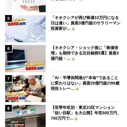
「キオクシアが再び株価10万円になる
5
日は遠い」資産3億円超のサラリーマン
投資家が…
【キオクシア・ショック後に「株価倍
6
増」も期待できる注目銘柄5選】資産3
億円超・…
「AI・半導体関連が“本命”であること
7
に変わりはない」資産20億円超の90歳
現役トレー…
【世帯年収別・東京23区マンション
8
「狙い目駅」を大公開】年収500万円、
700万円で…