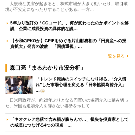
大規模な災害が起きると、株式市場が大きく動いたり、取引環
境が不安定になったりすることがある。一方…
5年ぶり改訂の「CGコード」、何が変わったのかポイントを解
説 企業に成長投資の具体的な説…
【令和のPKOか】GPIFをめぐる片山財務相の「円資産への投
資拡大」発言の波紋 「国債重視」…
一覧を見る
森口亮「まるわかり市況分析」
「トレンド転換のスイッチになり得る」“介入慣
れ”した市場心理を変える「日米協調為替介入」
…
日米両政府が、約28年ぶりとなる円買いの協調介入に踏み切っ
た。米国も追加介入を辞さない姿勢を示して…
「キオクシア急落で含み損が膨らんで…」損失を投資家として
の成長につなげる4つの視点 …