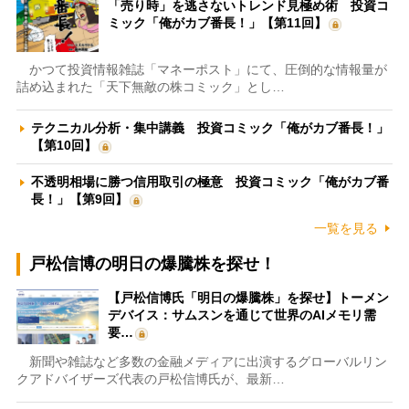
「売り時」を逃さないトレンド見極め術 投資コ
ミック「俺がカブ番長！」【第11回】
かつて投資情報雑誌「マネーポスト」にて、圧倒的な情報量が
詰め込まれた「天下無敵の株コミック」とし…
テクニカル分析・集中講義 投資コミック「俺がカブ番長！」
【第10回】
不透明相場に勝つ信用取引の極意 投資コミック「俺がカブ番
長！」【第9回】
一覧を見る
戸松信博の明日の爆騰株を探せ！
【戸松信博氏「明日の爆騰株」を探せ】トーメン
デバイス：サムスンを通じて世界のAIメモリ需
要…
新聞や雑誌など多数の金融メディアに出演するグローバルリン
クアドバイザーズ代表の戸松信博氏が、最新…