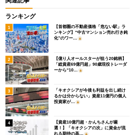
関連記事
ランキング
【首都圏の不動産価格「危ない駅」ラ
1
ンキング】“中古マンション売れ行き鈍
化”のワー…
【億り人オールスターが狙う20銘柄】
2
「総資産69億円超」90歳現役トレーダ
ーから“10…
「キオクシアが今後も利益を出し続け
3
るかは分からない」資産11億円の個人
投資家が…
【資産10億円超・かんちさんが厳
4
選！】「キオクシアの次」に資金が流
れる期待の高…