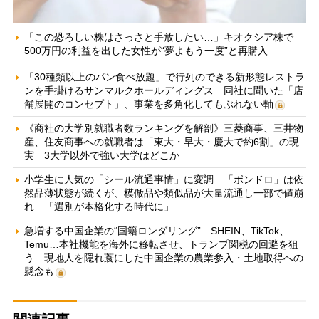
「この恐ろしい株はさっさと手放したい…」キオクシア株で
500万円の利益を出した女性が“夢よもう一度”と再購入
「30種類以上のパン食べ放題」で行列のできる新形態レストラ
ンを手掛けるサンマルクホールディングス 同社に聞いた「店
舗展開のコンセプト」、事業を多角化してもぶれない軸
《商社の大学別就職者数ランキングを解剖》三菱商事、三井物
産、住友商事への就職者は「東大・早大・慶大で約6割」の現
実 3大学以外で強い大学はどこか
小学生に人気の「シール流通事情」に変調 「ボンドロ」は依
然品薄状態が続くが、模倣品や類似品が大量流通し一部で値崩
れ 「選別が本格化する時代に」
急増する中国企業の“国籍ロンダリング” SHEIN、TikTok、
Temu…本社機能を海外に移転させ、トランプ関税の回避を狙
う 現地人を隠れ蓑にした中国企業の農業参入・土地取得への
懸念も