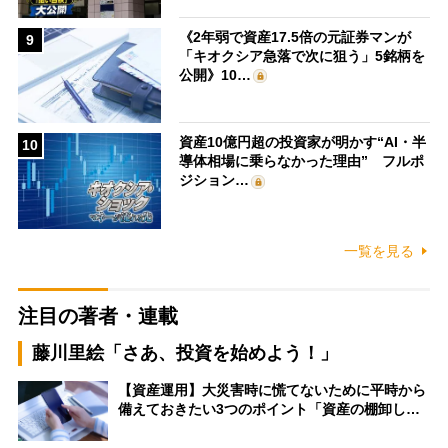
《2年弱で資産17.5倍の元証券マンが
9
「キオクシア急落で次に狙う」5銘柄を
公開》10…
資産10億円超の投資家が明かす“AI・半
10
導体相場に乗らなかった理由” フルポ
ジション…
一覧を見る
注目の著者・連載
藤川里絵「さあ、投資を始めよう！」
【資産運用】大災害時に慌てないために平時から
備えておきたい3つのポイント「資産の棚卸し…