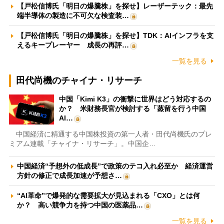
【戸松信博氏「明日の爆騰株」を探せ】レーザーテック：最先
端半導体の製造に不可欠な検査装…
【戸松信博氏「明日の爆騰株」を探せ】TDK：AIインフラを支
えるキープレーヤー 成長の再評…
一覧を見る
田代尚機のチャイナ・リサーチ
中国「Kimi K3」の衝撃に世界はどう対応するの
か？ 米財務長官が検討する「蒸留を行う中国
AI…
中国経済に精通する中国株投資の第一人者・田代尚機氏のプレ
ミアム連載「チャイナ・リサーチ」。中国企…
中国経済“予想外の低成長”で政策のテコ入れ必至か 経済運営
方針の修正で成長加速が予想さ…
“AI革命”で爆発的な需要拡大が見込まれる「CXO」とは何
か？ 高い競争力を持つ中国の医薬品…
一覧を見る