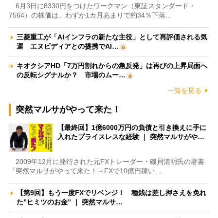
6月3日に8330円をつけたワークマン（東証スタンダード・
7564）の株価は、わずか1カ月あまりで約34％下落…
三菱重工が「AIインフラの新たな主役」として再評価される気
運 エヌビディアとの提携でAI…
キオクシアHD「7万円割れからの急反発」は再びの上昇局面へ
の反転シグナルか？ 市場のムー…
一覧を見る
突然マルサがやって来た！
【最終回】1億6000万円の負債と引き換えに手に
入れたプライスレスな経験 ｜ 突然マルサがや…
2009年12月に発行された元FXトレーダー・磯貝清明氏の著書
『突然マルサがやって来た！～FXで10億円稼い…
【第9回】もう一度FXでリベンジ！ 種銭は差し押さえを免れ
た”ヒミツのお金” ｜ 突然マルサ…