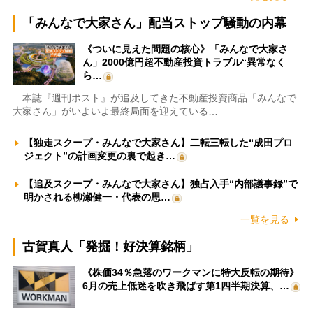
「みんなで大家さん」配当ストップ騒動の内幕
《ついに見えた問題の核心》「みんなで大家さ
ん」2000億円超不動産投資トラブル“異常なく
ら…
本誌『週刊ポスト』が追及してきた不動産投資商品「みんなで
大家さん」がいよいよ最終局面を迎えている…
【独走スクープ・みんなで大家さん】二転三転した“成田プロ
ジェクト”の計画変更の裏で起き…
【追及スクープ・みんなで大家さん】独占入手“内部議事録”で
明かされる柳瀬健一・代表の思…
一覧を見る
古賀真人「発掘！好決算銘柄」
《株価34％急落のワークマンに特大反転の期待》
6月の売上低迷を吹き飛ばす第1四半期決算、…