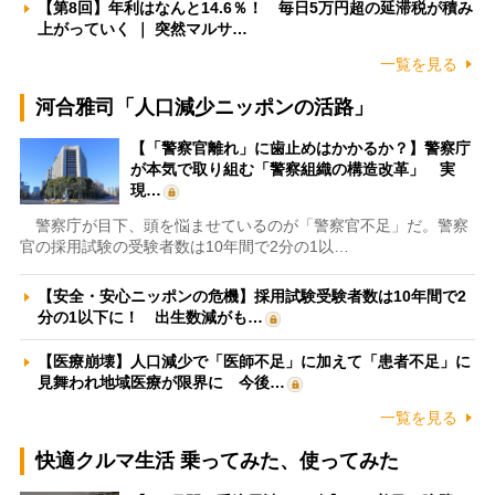
【第8回】年利はなんと14.6％！ 毎日5万円超の延滞税が積み
上がっていく ｜ 突然マルサ…
一覧を見る
河合雅司「人口減少ニッポンの活路」
【「警察官離れ」に歯止めはかかるか？】警察庁
が本気で取り組む「警察組織の構造改革」 実
現…
警察庁が目下、頭を悩ませているのが「警察官不足」だ。警察
官の採用試験の受験者数は10年間で2分の1以…
【安全・安心ニッポンの危機】採用試験受験者数は10年間で2
分の1以下に！ 出生数減がも…
【医療崩壊】人口減少で「医師不足」に加えて「患者不足」に
見舞われ地域医療が限界に 今後…
一覧を見る
快適クルマ生活 乗ってみた、使ってみた