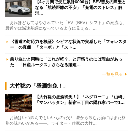
【4ヶ月間で受注累計6000台】BEV普及の障壁と
なる「航続距離の不安」「充電のストレス」解
消…
あれほどもてはやされていた「EV（BEV）シフト」の潮流も、
最近では減速基調になっているように見える。…
《雪道の対応力を検証》シビアな状況で実感した「フォレスタ
ー」の真価 「ターボ」と「スト…
乗り込むと同時に「これが軽？」と戸惑うのには理由があっ
た 「日産ルークス」さらなる躍進…
一覧を見る
大竹聡の「昼酒御免！」
【大竹聡の昼酒御免！】「ネグローニ」「山崎」
「マンハッタン」新宿三丁目の隠れ家バーで1…
お酒はいつ飲んでもいいものだが、昼から飲むお酒にはまた格
別の味わいがある――。ライター・作家の大竹…