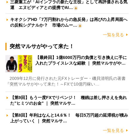
三菱重工が「AIインフラの新たな主役」として再評価される気
運 エヌビディアとの提携でAI…
キオクシアHD「7万円割れからの急反発」は再びの上昇局面へ
の反転シグナルか？ 市場のムー…
一覧を見る
突然マルサがやって来た！
【最終回】1億6000万円の負債と引き換えに手に
入れたプライスレスな経験 ｜ 突然マルサがや…
2009年12月に発行された元FXトレーダー・磯貝清明氏の著書
『突然マルサがやって来た！～FXで10億円稼い…
【第9回】もう一度FXでリベンジ！ 種銭は差し押さえを免れ
た”ヒミツのお金” ｜ 突然マルサ…
【第8回】年利はなんと14.6％！ 毎日5万円超の延滞税が積み
上がっていく ｜ 突然マルサ…
一覧を見る