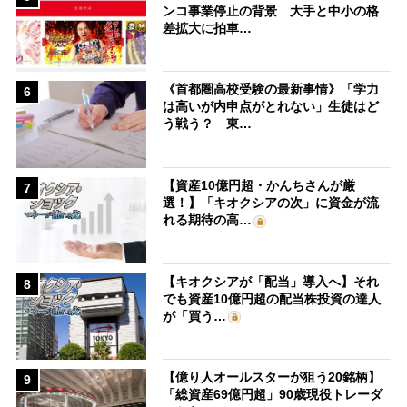
ンコ事業停止の背景 大手と中小の格
差拡大に拍車…
《首都圏高校受験の最新事情》「学力
6
は高いが内申点がとれない」生徒はど
う戦う？ 東…
【資産10億円超・かんちさんが厳
7
選！】「キオクシアの次」に資金が流
れる期待の高…
【キオクシアが「配当」導入へ】それ
8
でも資産10億円超の配当株投資の達人
が「買う…
【億り人オールスターが狙う20銘柄】
9
「総資産69億円超」90歳現役トレーダ