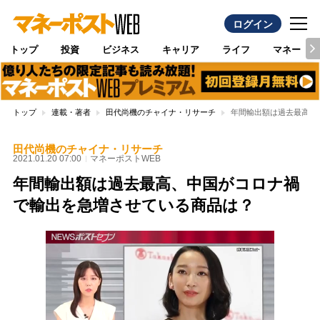
ログイン
トップ
投資
ビジネス
キャリア
ライフ
マネー
トップ
連載・著者
田代尚機のチャイナ・リサーチ
年間輸出額は過去最高、
田代尚機のチャイナ・リサーチ
2021.01.20 07:00
マネーポストWEB
年間輸出額は過去最高、中国がコロナ禍
で輸出を急増させている商品は？