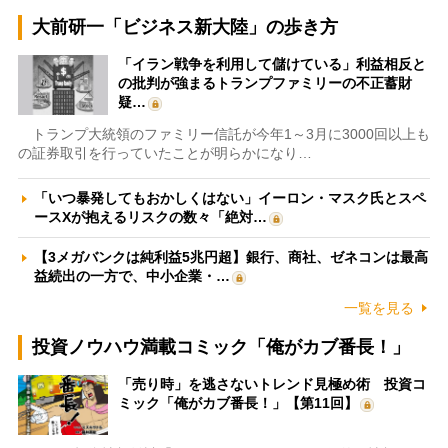
大前研一「ビジネス新大陸」の歩き方
「イラン戦争を利用して儲けている」利益相反と
の批判が強まるトランプファミリーの不正蓄財
疑…
トランプ大統領のファミリー信託が今年1～3月に3000回以上も
の証券取引を行っていたことが明らかになり…
「いつ暴発してもおかしくはない」イーロン・マスク氏とスペ
ースXが抱えるリスクの数々「絶対…
【3メガバンクは純利益5兆円超】銀行、商社、ゼネコンは最高
益続出の一方で、中小企業・…
一覧を見る
投資ノウハウ満載コミック「俺がカブ番長！」
「売り時」を逃さないトレンド見極め術 投資コ
ミック「俺がカブ番長！」【第11回】