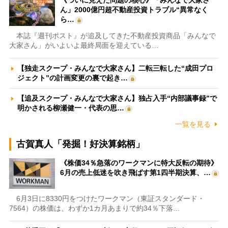
《ついに見えた問題の核心》「みんなで大家さ
ん」2000億円超不動産投資トラブル“異常なく
ら…
本誌『週刊ポスト』が追及してきた不動産投資商品「みんなで
大家さん」がいよいよ最終局面を迎えている…
【独走スクープ・みんなで大家さん】二転三転した“成田プロ
ジェクト”の計画変更の裏で起き…
【追及スクープ・みんなで大家さん】独占入手“内部議事録”で
明かされる柳瀬健一・代表の思…
一覧を見る
古賀真人「発掘！好決算銘柄」
《株価34％急落のワークマンに特大反転の期待》
6月の売上低迷を吹き飛ばす第1四半期決算、…
6月3日に8330円をつけたワークマン（東証スタンダード・
7564）の株価は、わずか1カ月あまりで約34％下落…