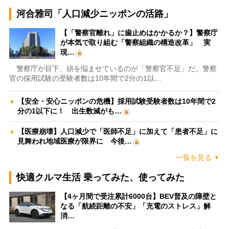
河合雅司「人口減少ニッポンの活路」
【「警察官離れ」に歯止めはかかるか？】警察庁
が本気で取り組む「警察組織の構造改革」 実
現…
警察庁が目下、頭を悩ませているのが「警察官不足」だ。警察
官の採用試験の受験者数は10年間で2分の1以…
【安全・安心ニッポンの危機】採用試験受験者数は10年間で2
分の1以下に！ 出生数減がも…
【医療崩壊】人口減少で「医師不足」に加えて「患者不足」に
見舞われ地域医療が限界に 今後…
一覧を見る
快適クルマ生活 乗ってみた、使ってみた
【4ヶ月間で受注累計6000台】BEV普及の障壁と
なる「航続距離の不安」「充電のストレス」解
消…