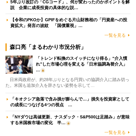
5年ぶり改訂の「CGコード」、何が変わったのかポイントを解
説 企業に成長投資の具体的な説…
【令和のPKOか】GPIFをめぐる片山財務相の「円資産への投
資拡大」発言の波紋 「国債重視」…
一覧を見る
森口亮「まるわかり市況分析」
「トレンド転換のスイッチになり得る」“介入慣
れ”した市場心理を変える「日米協調為替介入」
…
日米両政府が、約28年ぶりとなる円買いの協調介入に踏み切っ
た。米国も追加介入を辞さない姿勢を示して…
「キオクシア急落で含み損が膨らんで…」損失を投資家として
の成長につなげる4つの視点 …
「NYダウは高値更新、ナスダック・S&P500は足踏み」が意味
する米国株市場の変化 半…
一覧を見る