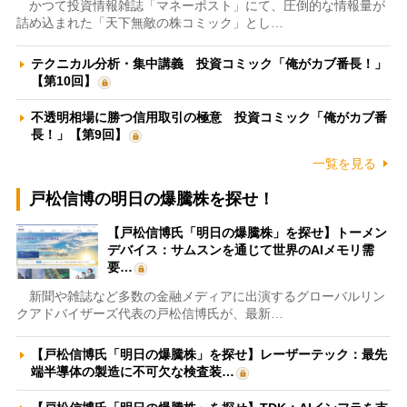
かつて投資情報雑誌「マネーポスト」にて、圧倒的な情報量が
詰め込まれた「天下無敵の株コミック」とし…
テクニカル分析・集中講義 投資コミック「俺がカブ番長！」
【第10回】
不透明相場に勝つ信用取引の極意 投資コミック「俺がカブ番
長！」【第9回】
一覧を見る
戸松信博の明日の爆騰株を探せ！
【戸松信博氏「明日の爆騰株」を探せ】トーメン
デバイス：サムスンを通じて世界のAIメモリ需
要…
新聞や雑誌など多数の金融メディアに出演するグローバルリン
クアドバイザーズ代表の戸松信博氏が、最新…
【戸松信博氏「明日の爆騰株」を探せ】レーザーテック：最先
端半導体の製造に不可欠な検査装…