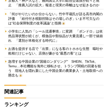
京都大・神戸大など、難関国立大学の総合型選抜が続々と廃
止 「推薦入試の拡大」報道と現実の乖離はなぜ起きるのか
「何がやりたいのか分からない」竹中平蔵氏が語る高市内閣の
評価 「給付付き税額控除はその場しのぎ」いま不可欠なの
は“社会保障制度の改革議論”と指摘
小学生に人気の「シール流通事情」に変調 「ボンドロ」は依
然品薄状態が続くが、模倣品や類似品が大量流通し一部で値崩
れ 「選別が本格化する時代に」
お酒を提供する店で「出禁」になる客のトホホな生態 嘔吐や
粗相だけじゃない、店側が嫌がる“最悪の客”とは
急増する中国企業の“国籍ロンダリング” SHEIN、TikTok、
Temu…本社機能を海外に移転させ、トランプ関税の回避を狙
う 現地人を隠れ蓑にした中国企業の農業参入・土地取得への
懸念も
関連記事
ランキング