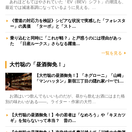
あれほどもてはやされていた「EV（BEV）シフト」の潮流も、
最近では減速基調になっているように見える。…
《雪道の対応力を検証》シビアな状況で実感した「フォレスタ
ー」の真価 「ターボ」と「スト…
乗り込むと同時に「これが軽？」と戸惑うのには理由があっ
た 「日産ルークス」さらなる躍進…
一覧を見る
大竹聡の「昼酒御免！」
【大竹聡の昼酒御免！】「ネグローニ」「山崎」
「マンハッタン」新宿三丁目の隠れ家バーで1…
お酒はいつ飲んでもいいものだが、昼から飲むお酒にはまた格
別の味わいがある――。ライター・作家の大竹…
【大竹聡の昼酒御免！】今の若者は「なめろう」や「キヌカツ
ギ」を知らないって本当？ 昔の…