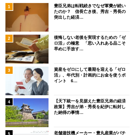
豊臣兄弟は転戦続きでなぜ軍費が続い
1
たのか？ 信長亡き後、秀吉・秀長の
突出した経済…
後悔しない老後を実現するための「ゼ
2
ロ活」の極意 「思い入れある品こそ
早めに手放す…
資産をゼロにして最期を迎える「ゼロ
3
活」、年代別・計画的にお金を使うポ
イント 6…
【天下統一を見据えた豊臣兄弟の経済
4
政策】秀吉が弟・秀長を紀伊に転封し
た納得の事情…
老舗遊技機メーカー・豊丸産業がパチ
5