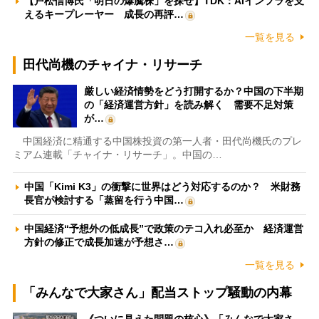
【戸松信博氏「明日の爆騰株」を探せ】TDK：AIインフラを支
えるキープレーヤー 成長の再評…
一覧を見る
田代尚機のチャイナ・リサーチ
厳しい経済情勢をどう打開するか？中国の下半期
の「経済運営方針」を読み解く 需要不足対策
が…
中国経済に精通する中国株投資の第一人者・田代尚機氏のプレ
ミアム連載「チャイナ・リサーチ」。中国の…
中国「Kimi K3」の衝撃に世界はどう対応するのか？ 米財務
長官が検討する「蒸留を行う中国…
中国経済“予想外の低成長”で政策のテコ入れ必至か 経済運営
方針の修正で成長加速が予想さ…
一覧を見る
「みんなで大家さん」配当ストップ騒動の内幕