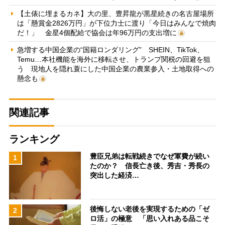
【土俵に埋まるカネ】大の里、豊昇龍が黒星続きの名古屋場所
は「懸賞金2826万円」が下位力士に渡り「今日はみんなで焼肉
だ！」 金星4個配給で協会は年96万円の支出増に
急増する中国企業の“国籍ロンダリング” SHEIN、TikTok、
Temu…本社機能を海外に移転させ、トランプ関税の回避を狙
う 現地人を隠れ蓑にした中国企業の農業参入・土地取得への
懸念も
関連記事
ランキング
豊臣兄弟は転戦続きでなぜ軍費が続い
1
たのか？ 信長亡き後、秀吉・秀長の
突出した経済…
後悔しない老後を実現するための「ゼ
2
ロ活」の極意 「思い入れある品こそ