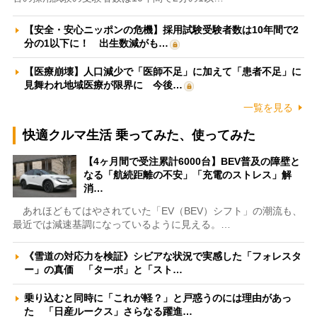
【安全・安心ニッポンの危機】採用試験受験者数は10年間で2
分の1以下に！ 出生数減がも…
【医療崩壊】人口減少で「医師不足」に加えて「患者不足」に
見舞われ地域医療が限界に 今後…
一覧を見る
快適クルマ生活 乗ってみた、使ってみた
【4ヶ月間で受注累計6000台】BEV普及の障壁と
なる「航続距離の不安」「充電のストレス」解
消…
あれほどもてはやされていた「EV（BEV）シフト」の潮流も、
最近では減速基調になっているように見える。…
《雪道の対応力を検証》シビアな状況で実感した「フォレスタ
ー」の真価 「ターボ」と「スト…
乗り込むと同時に「これが軽？」と戸惑うのには理由があっ
た 「日産ルークス」さらなる躍進…