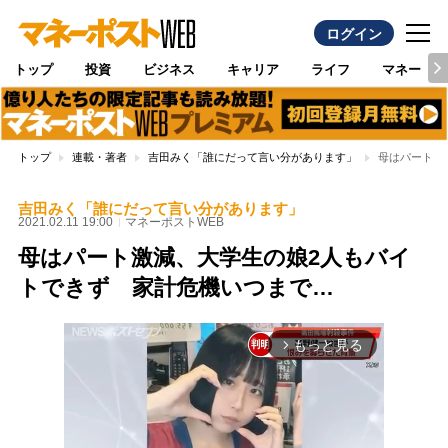
ログイン
トップ
投資
ビジネス
キャリア
ライフ
マネー
トップ
連載・著者
吉田みく「誰にだって言い分があります」
母はパート激
吉田みく「誰にだって言い分があります」
2021.02.11 19:00
マネーポストWEB
母はパート激減、大学生の娘2人もバイ
トできず 家計危機いつまで…
もっと見る
arrow_forward_ios