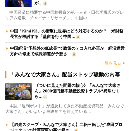
が…
中国経済に精通する中国株投資の第一人者・田代尚機氏のプレ
ミアム連載「チャイナ・リサーチ」。中国の…
中国「Kimi K3」の衝撃に世界はどう対応するのか？ 米財務
長官が検討する「蒸留を行う中国…
中国経済“予想外の低成長”で政策のテコ入れ必至か 経済運営
方針の修正で成長加速が予想さ…
一覧を見る
「みんなで大家さん」配当ストップ騒動の内幕
《ついに見えた問題の核心》「みんなで大家さ
ん」2000億円超不動産投資トラブル“異常なく
ら…
本誌『週刊ポスト』が追及してきた不動産投資商品「みんなで
大家さん」がいよいよ最終局面を迎えている…
【独走スクープ・みんなで大家さん】二転三転した“成田プロ
ジェクト”の計画変更の裏で起き…