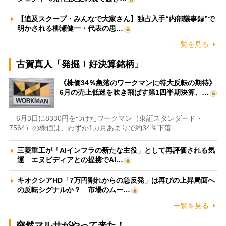
【追及スクープ・みんなで大家さん】独占入手“内部議事録”で
明かされる柳瀬健一・代表の思…
一覧を見る
古賀真人「発掘！好決算銘柄」
《株価34％急落のワークマンに特大反転の期待》
6月の売上低迷を吹き飛ばす第1四半期決算、…
6月3日に8330円をつけたワークマン（東証スタンダード・
7564）の株価は、わずか1カ月あまりで約34％下落…
三菱重工が「AIインフラの新たな主役」として再評価される気
運 エヌビディアとの提携でAI…
キオクシアHD「7万円割れからの急反発」は再びの上昇局面へ
の反転シグナルか？ 市場のムー…
一覧を見る
突然マルサがやって来た！