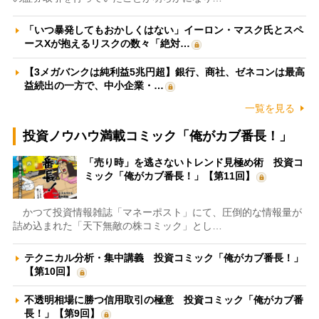
「いつ暴発してもおかしくはない」イーロン・マスク氏とスペ
ースXが抱えるリスクの数々「絶対…
【3メガバンクは純利益5兆円超】銀行、商社、ゼネコンは最高
益続出の一方で、中小企業・…
一覧を見る
投資ノウハウ満載コミック「俺がカブ番長！」
「売り時」を逃さないトレンド見極め術 投資コ
ミック「俺がカブ番長！」【第11回】
かつて投資情報雑誌「マネーポスト」にて、圧倒的な情報量が
詰め込まれた「天下無敵の株コミック」とし…
テクニカル分析・集中講義 投資コミック「俺がカブ番長！」
【第10回】
不透明相場に勝つ信用取引の極意 投資コミック「俺がカブ番
長！」【第9回】