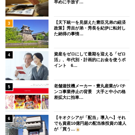
早めに手放す…
【天下統一を見据えた豊臣兄弟の経済
3
政策】秀吉が弟・秀長を紀伊に転封し
た納得の事情…
資産をゼロにして最期を迎える「ゼロ
4
活」、年代別・計画的にお金を使うポ
イント 6…
老舗遊技機メーカー・豊丸産業がパチ
5
ンコ事業停止の背景 大手と中小の格
差拡大に拍車…
【キオクシアが「配当」導入へ】それ
6
でも資産10億円超の配当株投資の達人
が「買う…