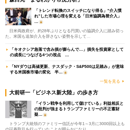
「トレンド転換のスイッチになり得る」“介入慣
れ”した市場心理を変える「日米協調為替介入」
…
日米両政府が、約28年ぶりとなる円買いの協調介入に踏み切っ
た。米国も追加介入を辞さない姿勢を示して…
「キオクシア急落で含み損が膨らんで…」損失を投資家として
の成長につなげる4つの視点 …
「NYダウは高値更新、ナスダック・S&P500は足踏み」が意味
する米国株市場の変化 半…
一覧を見る
大前研一「ビジネス新大陸」の歩き方
「イラン戦争を利用して儲けている」利益相反と
の批判が強まるトランプファミリーの不正蓄財
疑…
トランプ大統領のファミリー信託が今年1～3月に3000回以上も
の証券取引を行っていたことが明らかになり…