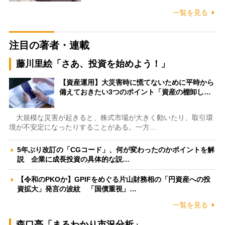
一覧を見る
注目の著者・連載
藤川里絵「さあ、投資を始めよう！」
【資産運用】大災害時に慌てないために平時から
備えておきたい3つのポイント「資産の棚卸し…
大規模な災害が起きると、株式市場が大きく動いたり、取引環
境が不安定になったりすることがある。一方…
5年ぶり改訂の「CGコード」、何が変わったのかポイントを解
説 企業に成長投資の具体的な説…
【令和のPKOか】GPIFをめぐる片山財務相の「円資産への投
資拡大」発言の波紋 「国債重視」…
一覧を見る
森口亮「まるわかり市況分析」