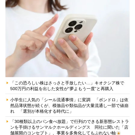
「この恐ろしい株はさっさと手放したい…」キオクシア株で
500万円の利益を出した女性が“夢よもう一度”と再購入
小学生に人気の「シール流通事情」に変調 「ボンドロ」は依
然品薄状態が続くが、模倣品や類似品が大量流通し一部で値崩
れ 「選別が本格化する時代に」
「30種類以上のパン食べ放題」で行列のできる新形態レストラ
ンを手掛けるサンマルクホールディングス 同社に聞いた「店
舗展開のコンセプト」、事業を多角化してもぶれない軸