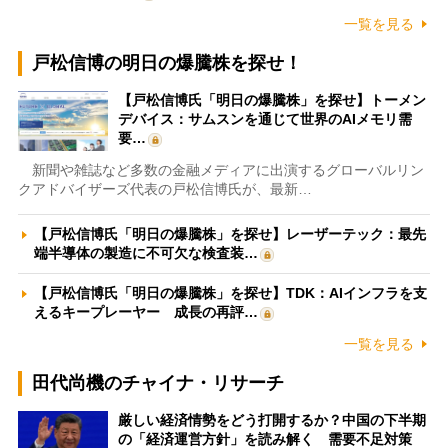
一覧を見る
戸松信博の明日の爆騰株を探せ！
【戸松信博氏「明日の爆騰株」を探せ】トーメン
デバイス：サムスンを通じて世界のAIメモリ需
要…
新聞や雑誌など多数の金融メディアに出演するグローバルリン
クアドバイザーズ代表の戸松信博氏が、最新…
【戸松信博氏「明日の爆騰株」を探せ】レーザーテック：最先
端半導体の製造に不可欠な検査装…
【戸松信博氏「明日の爆騰株」を探せ】TDK：AIインフラを支
えるキープレーヤー 成長の再評…
一覧を見る
田代尚機のチャイナ・リサーチ
厳しい経済情勢をどう打開するか？中国の下半期
の「経済運営方針」を読み解く 需要不足対策