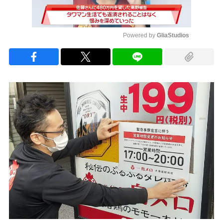
Powered by 
GliaStudios
Mute