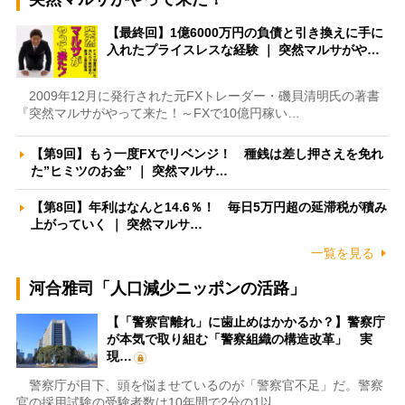
【最終回】1億6000万円の負債と引き換えに手に
入れたプライスレスな経験 ｜ 突然マルサがや…
2009年12月に発行された元FXトレーダー・磯貝清明氏の著書
『突然マルサがやって来た！～FXで10億円稼い…
【第9回】もう一度FXでリベンジ！ 種銭は差し押さえを免れ
た”ヒミツのお金” ｜ 突然マルサ…
【第8回】年利はなんと14.6％！ 毎日5万円超の延滞税が積み
上がっていく ｜ 突然マルサ…
一覧を見る
河合雅司「人口減少ニッポンの活路」
【「警察官離れ」に歯止めはかかるか？】警察庁
が本気で取り組む「警察組織の構造改革」 実
現…
警察庁が目下、頭を悩ませているのが「警察官不足」だ。警察
官の採用試験の受験者数は10年間で2分の1以…