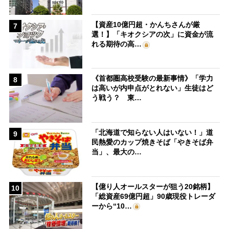
【資産10億円超・かんちさんが厳
7
選！】「キオクシアの次」に資金が流
れる期待の高…
《首都圏高校受験の最新事情》「学力
8
は高いが内申点がとれない」生徒はど
う戦う？ 東…
「北海道で知らない人はいない！」道
9
民熱愛のカップ焼きそば「やきそば弁
当」、最大の…
【億り人オールスターが狙う20銘柄】
10
「総資産69億円超」90歳現役トレーダ
ーから“10…