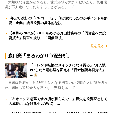
大規模な災害が起きると、株式市場が大きく動いたり、取引環
境が不安定になったりすることがある。一方…
5年ぶり改訂の「CGコード」、何が変わったのかポイントを解
説 企業に成長投資の具体的な説…
【令和のPKOか】GPIFをめぐる片山財務相の「円資産への投
資拡大」発言の波紋 「国債重視」…
一覧を見る
森口亮「まるわかり市況分析」
「トレンド転換のスイッチになり得る」“介入慣
れ”した市場心理を変える「日米協調為替介入」
…
日米両政府が、約28年ぶりとなる円買いの協調介入に踏み切っ
た。米国も追加介入を辞さない姿勢を示して…
「キオクシア急落で含み損が膨らんで…」損失を投資家として
の成長につなげる4つの視点 …