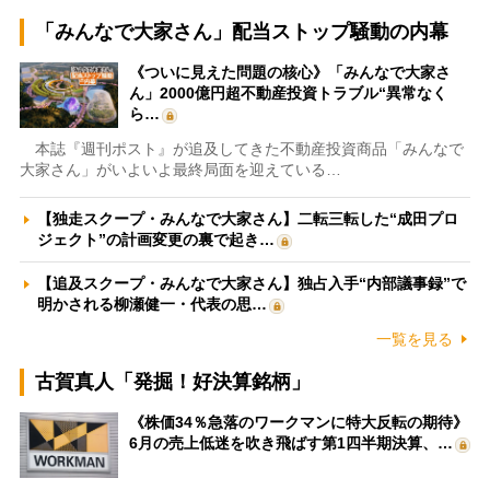
「みんなで大家さん」配当ストップ騒動の内幕
《ついに見えた問題の核心》「みんなで大家さ
ん」2000億円超不動産投資トラブル“異常なく
ら…
本誌『週刊ポスト』が追及してきた不動産投資商品「みんなで
大家さん」がいよいよ最終局面を迎えている…
【独走スクープ・みんなで大家さん】二転三転した“成田プロ
ジェクト”の計画変更の裏で起き…
【追及スクープ・みんなで大家さん】独占入手“内部議事録”で
明かされる柳瀬健一・代表の思…
一覧を見る
古賀真人「発掘！好決算銘柄」
《株価34％急落のワークマンに特大反転の期待》
6月の売上低迷を吹き飛ばす第1四半期決算、…