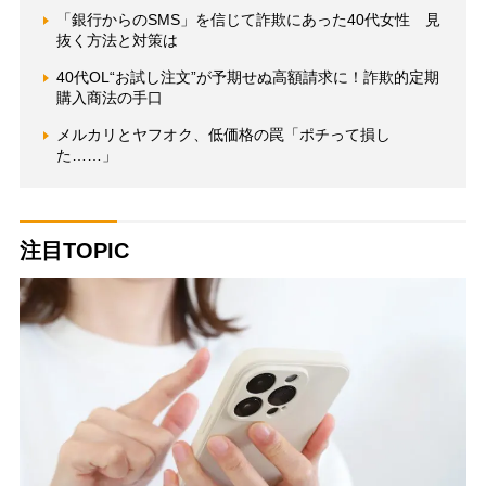
「銀行からのSMS」を信じて詐欺にあった40代女性 見
抜く方法と対策は
40代OL“お試し注文”が予期せぬ高額請求に！詐欺的定期
購入商法の手口
メルカリとヤフオク、低価格の罠「ポチって損し
た……」
注目TOPIC