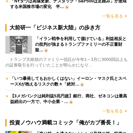
「NYダウは高値更新、ナスダック・S&P500は足踏み」が意味
する米国株市場の変化 半…
一覧を見る
大前研一「ビジネス新大陸」の歩き方
「イラン戦争を利用して儲けている」利益相反と
の批判が強まるトランプファミリーの不正蓄財
疑…
トランプ大統領のファミリー信託が今年1～3月に3000回以上も
の証券取引を行っていたことが明らかになり…
「いつ暴発してもおかしくはない」イーロン・マスク氏とスペ
ースXが抱えるリスクの数々「絶対…
【3メガバンクは純利益5兆円超】銀行、商社、ゼネコンは最高
益続出の一方で、中小企業・…
一覧を見る
投資ノウハウ満載コミック「俺がカブ番長！」