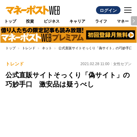
ログイン
トップ
投資
ビジネス
キャリア
ライフ
マネー
トップ
トレンド
ネット
公式直販サイトそっくり「偽サイト」の巧妙手口 
トレンド
2021.02.28 11:00
女性セブン
公式直販サイトそっくり「偽サイト」の
巧妙手口 激安品は疑うべし
Loaded
:
87.48%
/
Unmute