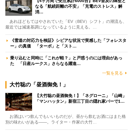
【4ヶ月間で受注累計6000台】BEV普及の障壁と
なる「航続距離の不安」「充電のストレス」解
消…
あれほどもてはやされていた「EV（BEV）シフト」の潮流も、
最近では減速基調になっているように見える。…
《雪道の対応力を検証》シビアな状況で実感した「フォレスタ
ー」の真価 「ターボ」と「スト…
乗り込むと同時に「これが軽？」と戸惑うのには理由があっ
た 「日産ルークス」さらなる躍進…
一覧を見る
大竹聡の「昼酒御免！」
【大竹聡の昼酒御免！】「ネグローニ」「山崎」
「マンハッタン」新宿三丁目の隠れ家バーで1…
お酒はいつ飲んでもいいものだが、昼から飲むお酒にはまた格
別の味わいがある――。ライター・作家の大竹…