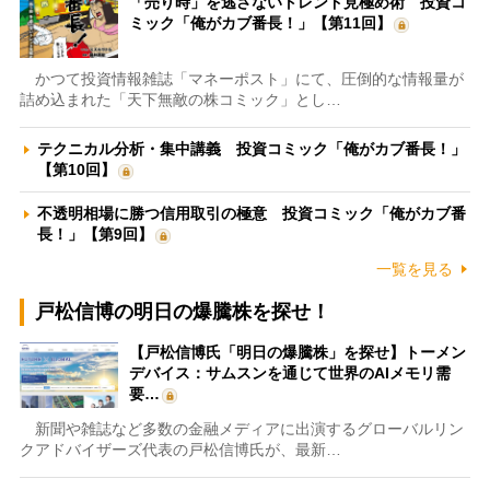
「売り時」を逃さないトレンド見極め術 投資コ
ミック「俺がカブ番長！」【第11回】
かつて投資情報雑誌「マネーポスト」にて、圧倒的な情報量が
詰め込まれた「天下無敵の株コミック」とし…
テクニカル分析・集中講義 投資コミック「俺がカブ番長！」
【第10回】
不透明相場に勝つ信用取引の極意 投資コミック「俺がカブ番
長！」【第9回】
一覧を見る
戸松信博の明日の爆騰株を探せ！
【戸松信博氏「明日の爆騰株」を探せ】トーメン
デバイス：サムスンを通じて世界のAIメモリ需
要…
新聞や雑誌など多数の金融メディアに出演するグローバルリン
クアドバイザーズ代表の戸松信博氏が、最新…