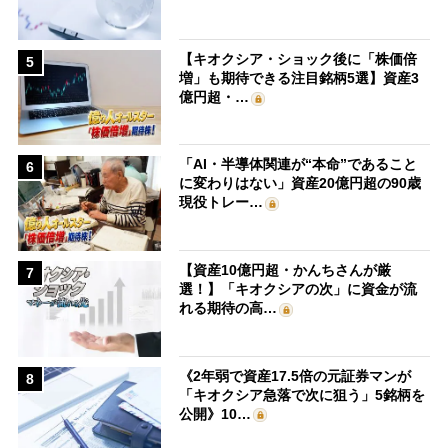
【キオクシア・ショック後に「株価倍
5
増」も期待できる注目銘柄5選】資産3
億円超・…
「AI・半導体関連が“本命”であること
6
に変わりはない」資産20億円超の90歳
現役トレー…
【資産10億円超・かんちさんが厳
7
選！】「キオクシアの次」に資金が流
れる期待の高…
《2年弱で資産17.5倍の元証券マンが
8
「キオクシア急落で次に狙う」5銘柄を
公開》10…