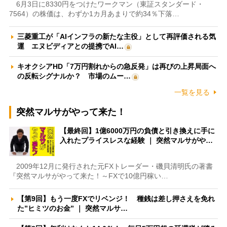
6月3日に8330円をつけたワークマン（東証スタンダード・
7564）の株価は、わずか1カ月あまりで約34％下落…
三菱重工が「AIインフラの新たな主役」として再評価される気
運 エヌビディアとの提携でAI…
キオクシアHD「7万円割れからの急反発」は再びの上昇局面へ
の反転シグナルか？ 市場のムー…
一覧を見る
突然マルサがやって来た！
【最終回】1億6000万円の負債と引き換えに手に
入れたプライスレスな経験 ｜ 突然マルサがや…
2009年12月に発行された元FXトレーダー・磯貝清明氏の著書
『突然マルサがやって来た！～FXで10億円稼い…
【第9回】もう一度FXでリベンジ！ 種銭は差し押さえを免れ
た”ヒミツのお金” ｜ 突然マルサ…