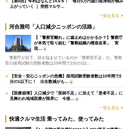
【第8回】年利はなんと14.6％！ 毎日5万円超の延滞税が積み
上がっていく ｜ 突然マルサ…
一覧を見る
河合雅司「人口減少ニッポンの活路」
【「警察官離れ」に歯止めはかかるか？】警察庁
が本気で取り組む「警察組織の構造改革」 実
現…
警察庁が目下、頭を悩ませているのが「警察官不足」だ。警察
官の採用試験の受験者数は10年間で2分の1以…
【安全・安心ニッポンの危機】採用試験受験者数は10年間で2
分の1以下に！ 出生数減がも…
【医療崩壊】人口減少で「医師不足」に加えて「患者不足」に
見舞われ地域医療が限界に 今後…
一覧を見る
快適クルマ生活 乗ってみた、使ってみた