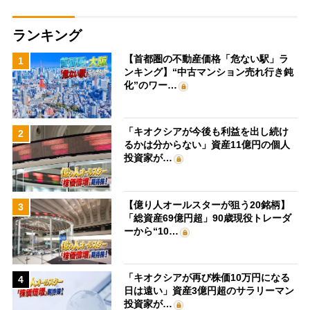
ランキング
【首都圏の不動産価格「危ない駅」ラ
1
ンキング】“中古マンション売れ行き鈍
化”のワー…
「キオクシアが今後も利益を出し続け
2
るかは分からない」資産11億円の個人
投資家が…
【億り人オールスターが狙う20銘柄】
3
「総資産69億円超」90歳現役トレーダ
ーから“10…
「キオクシアが再び株価10万円になる
4
日は遠い」資産3億円超のサラリーマン
投資家が…