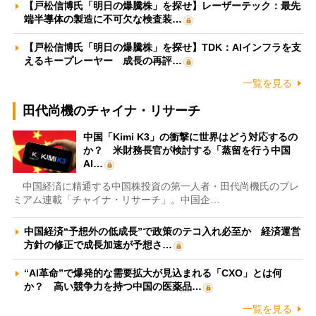
【戸松信博氏「明日の爆騰株」を探せ】レーザーテック：最先
端半導体の製造に不可欠な検査装…
【戸松信博氏「明日の爆騰株」を探せ】TDK：AIインフラを支
えるキープレーヤー 成長の再評…
一覧を見る
田代尚機のチャイナ・リサーチ
中国「Kimi K3」の衝撃に世界はどう対応するの
か？ 米財務長官が検討する「蒸留を行う中国
AI…
中国経済に精通する中国株投資の第一人者・田代尚機氏のプレ
ミアム連載「チャイナ・リサーチ」。中国企…
中国経済“予想外の低成長”で政策のテコ入れ必至か 経済運営
方針の修正で成長加速が予想さ…
“AI革命”で爆発的な需要拡大が見込まれる「CXO」とは何
か？ 高い競争力を持つ中国の医薬品…
一覧を見る