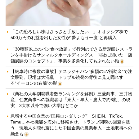
「この恐ろしい株はさっさと手放したい…」キオクシア株で
500万円の利益を出した女性が“夢よもう一度”と再購入
「30種類以上のパン食べ放題」で行列のできる新形態レストラ
ンを手掛けるサンマルクホールディングス 同社に聞いた「店
舗展開のコンセプト」、事業を多角化してもぶれない軸
【納車時に複数の事故】テスラジャパン“多額のEV補助金”で注
文殺到、現場は大混乱 トラブル続発の背後に見え隠れす
る“イーロンの右腕”の影
《商社の大学別就職者数ランキングを解剖》三菱商事、三井物
産、住友商事への就職者は「東大・早大・慶大で約6割」の現
実 3大学以外で強い大学はどこか
急増する中国企業の“国籍ロンダリング” SHEIN、TikTok、
Temu…本社機能を海外に移転させ、トランプ関税の回避を狙
う 現地人を隠れ蓑にした中国企業の農業参入・土地取得への
懸念も