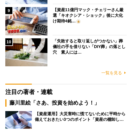
【資産11億円マック・チェリーさん厳
9
選「キオクシア・ショック」後に大化
け期待4銘…
「失敗すると取り返しがつかない」葬
10
儀社の手を借りない「DIY葬」の落とし
穴 素人には…
一覧を見る
注目の著者・連載
藤川里絵「さあ、投資を始めよう！」
【資産運用】大災害時に慌てないために平時から
備えておきたい3つのポイント「資産の棚卸し…