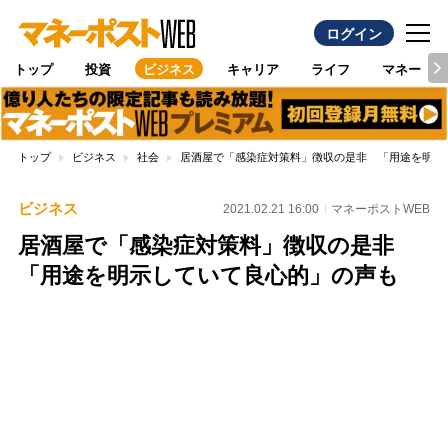
ログイン
トップ
投資
ビジネス
キャリア
ライフ
マネー
トップ
ビジネス
社会
居酒屋で「感染症対策料」徴収の是非 「用途を明示
ビジネス
2021.02.21 16:00
マネーポストWEB
居酒屋で「感染症対策料」徴収の是非
「用途を明示していて良心的」の声も
Loaded
:
100.00%
/
Unmute