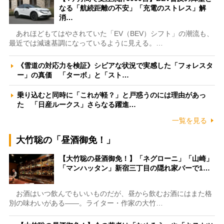
なる「航続距離の不安」「充電のストレス」解
消…
あれほどもてはやされていた「EV（BEV）シフト」の潮流も、
最近では減速基調になっているように見える。…
《雪道の対応力を検証》シビアな状況で実感した「フォレスタ
ー」の真価 「ターボ」と「スト…
乗り込むと同時に「これが軽？」と戸惑うのには理由があっ
た 「日産ルークス」さらなる躍進…
一覧を見る
大竹聡の「昼酒御免！」
【大竹聡の昼酒御免！】「ネグローニ」「山崎」
「マンハッタン」新宿三丁目の隠れ家バーで1…
お酒はいつ飲んでもいいものだが、昼から飲むお酒にはまた格
別の味わいがある――。ライター・作家の大竹…