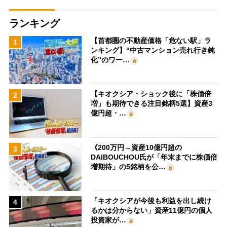
ランキング
【首都圏の不動産価格「危ない駅」ラ
1
ンキング】“中古マンション売れ行き鈍
化”のワー…
【キオクシア・ショック後に「株価倍
2
増」も期待できる注目銘柄5選】資産3
億円超・…
《200万円→資産10億円超の
3
DAIBOUCHOU氏が「年末までに株価倍
増期待」の5銘柄を公…
「キオクシアが今後も利益を出し続け
4
るかは分からない」資産11億円の個人
投資家が…