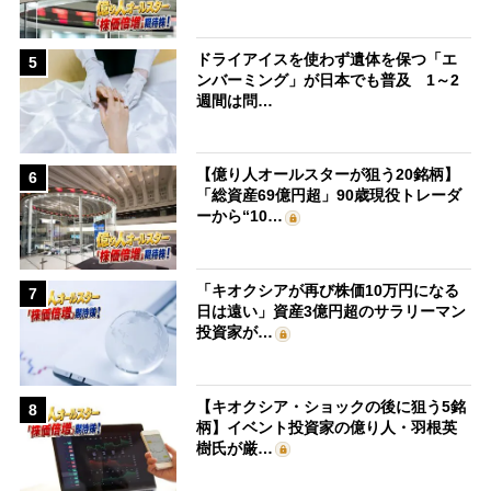
ドライアイスを使わず遺体を保つ「エ
5
ンバーミング」が日本でも普及 1～2
週間は問…
【億り人オールスターが狙う20銘柄】
6
「総資産69億円超」90歳現役トレーダ
ーから“10…
「キオクシアが再び株価10万円になる
7
日は遠い」資産3億円超のサラリーマン
投資家が…
【キオクシア・ショックの後に狙う5銘
8
柄】イベント投資家の億り人・羽根英
樹氏が厳…