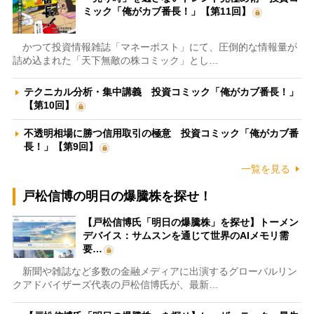
ミック「俺がカブ番長！」【第11回】
かつて投資情報雑誌「マネーポスト」にて、圧倒的な情報量が
詰め込まれた「天下無敵の株コミック」とし…
テクニカル分析・集中講義 投資コミック「俺がカブ番長！」
【第10回】
不透明相場に勝つ信用取引の極意 投資コミック「俺がカブ番
長！」【第9回】
一覧を見る
戸松信博の明日の爆騰株を探せ！
【戸松信博氏「明日の爆騰株」を探せ】トーメン
デバイス：サムスンを通じて世界のAIメモリ需
要…
新聞や雑誌など多数の金融メディアに出演するグローバルリン
クアドバイザーズ代表の戸松信博氏が、最新…