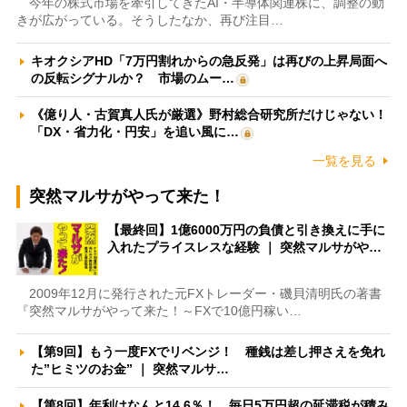
今年の株式市場を牽引してきたAI・半導体関連株に、調整の動
きが広がっている。そうしたなか、再び注目…
キオクシアHD「7万円割れからの急反発」は再びの上昇局面へ
の反転シグナルか？ 市場のムー…
《億り人・古賀真人氏が厳選》野村総合研究所だけじゃない！
「DX・省力化・円安」を追い風に…
一覧を見る
突然マルサがやって来た！
【最終回】1億6000万円の負債と引き換えに手に
入れたプライスレスな経験 ｜ 突然マルサがや…
2009年12月に発行された元FXトレーダー・磯貝清明氏の著書
『突然マルサがやって来た！～FXで10億円稼い…
【第9回】もう一度FXでリベンジ！ 種銭は差し押さえを免れ
た”ヒミツのお金” ｜ 突然マルサ…
【第8回】年利はなんと14.6％！ 毎日5万円超の延滞税が積み