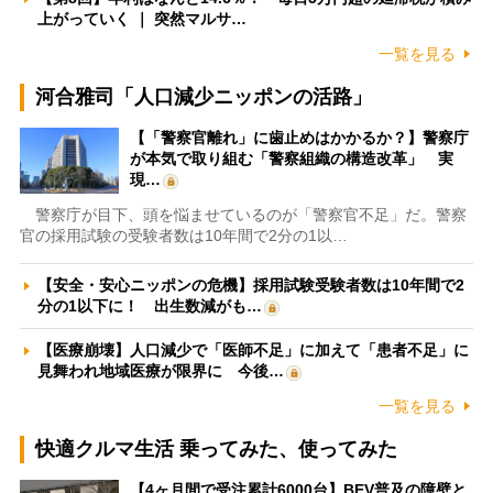
上がっていく ｜ 突然マルサ…
一覧を見る
河合雅司「人口減少ニッポンの活路」
【「警察官離れ」に歯止めはかかるか？】警察庁
が本気で取り組む「警察組織の構造改革」 実
現…
警察庁が目下、頭を悩ませているのが「警察官不足」だ。警察
官の採用試験の受験者数は10年間で2分の1以…
【安全・安心ニッポンの危機】採用試験受験者数は10年間で2
分の1以下に！ 出生数減がも…
【医療崩壊】人口減少で「医師不足」に加えて「患者不足」に
見舞われ地域医療が限界に 今後…
一覧を見る
快適クルマ生活 乗ってみた、使ってみた
【4ヶ月間で受注累計6000台】BEV普及の障壁と