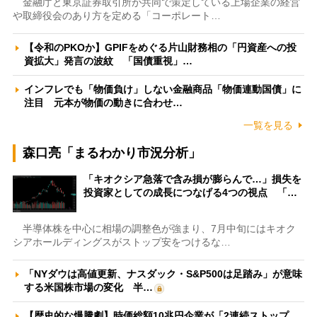
金融庁と東京証券取引所が共同で策定している上場企業の経営
や取締役会のあり方を定める「コーポレート…
【令和のPKOか】GPIFをめぐる片山財務相の「円資産への投
資拡大」発言の波紋 「国債重視」…
インフレでも「物価負け」しない金融商品「物価連動国債」に
注目 元本が物価の動きに合わせ…
一覧を見る
森口亮「まるわかり市況分析」
「キオクシア急落で含み損が膨らんで…」損失を
投資家としての成長につなげる4つの視点 「…
半導体株を中心に相場の調整色が強まり、7月中旬にはキオク
シアホールディングスがストップ安をつけるな…
「NYダウは高値更新、ナスダック・S&P500は足踏み」が意味
する米国株市場の変化 半…
【歴史的な爆騰劇】時価総額10兆円企業が「2連続ストップ