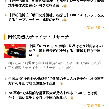
【戸松信博氏「明日の爆騰株」を探せ】レーザーテック：最先
端半導体の製造に不可欠な検査装…
【戸松信博氏「明日の爆騰株」を探せ】TDK：AIインフラを支
えるキープレーヤー 成長の再評…
一覧を見る
田代尚機のチャイナ・リサーチ
中国「Kimi K3」の衝撃に世界はどう対応するの
か？ 米財務長官が検討する「蒸留を行う中国
AI…
中国経済に精通する中国株投資の第一人者・田代尚機氏のプレ
ミアム連載「チャイナ・リサーチ」。中国企…
中国経済“予想外の低成長”で政策のテコ入れ必至か 経済運営
方針の修正で成長加速が予想さ…
“AI革命”で爆発的な需要拡大が見込まれる「CXO」とは何
か？ 高い競争力を持つ中国の医薬品…
一覧を見る