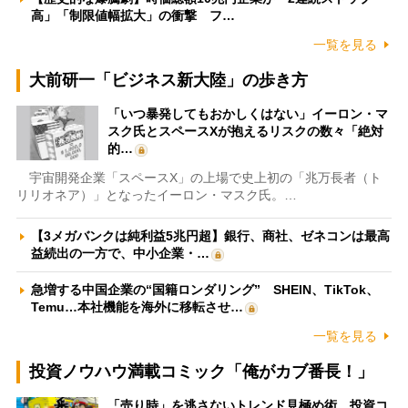
高」「制限値幅拡大」の衝撃 フ…
一覧を見る
大前研一「ビジネス新大陸」の歩き方
「いつ暴発してもおかしくはない」イーロン・マ
スク氏とスペースXが抱えるリスクの数々「絶対
的…
宇宙開発企業「スペースX」の上場で史上初の「兆万長者（ト
リリオネア）」となったイーロン・マスク氏。…
【3メガバンクは純利益5兆円超】銀行、商社、ゼネコンは最高
益続出の一方で、中小企業・…
急増する中国企業の“国籍ロンダリング” SHEIN、TikTok、
Temu…本社機能を海外に移転させ…
一覧を見る
投資ノウハウ満載コミック「俺がカブ番長！」
「売り時」を逃さないトレンド見極め術 投資コ