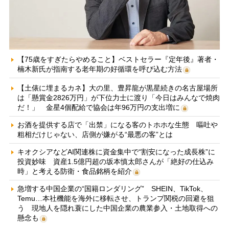
【75歳をすぎたらやめること】ベストセラー『定年後』著者・
楠木新氏が指南する老年期の好循環を呼び込む方法
【土俵に埋まるカネ】大の里、豊昇龍が黒星続きの名古屋場所
は「懸賞金2826万円」が下位力士に渡り「今日はみんなで焼肉
だ！」 金星4個配給で協会は年96万円の支出増に
お酒を提供する店で「出禁」になる客のトホホな生態 嘔吐や
粗相だけじゃない、店側が嫌がる“最悪の客”とは
キオクシアなどAI関連株に資金集中で“割安になった成長株”に
投資妙味 資産1.5億円超の坂本慎太郎さんが「絶好の仕込み
時」と考える防衛・食品銘柄を紹介
急増する中国企業の“国籍ロンダリング” SHEIN、TikTok、
Temu…本社機能を海外に移転させ、トランプ関税の回避を狙
う 現地人を隠れ蓑にした中国企業の農業参入・土地取得への
懸念も