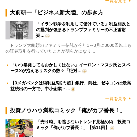
一覧を見る
大前研一「ビジネス新大陸」の歩き方
「イラン戦争を利用して儲けている」利益相反と
の批判が強まるトランプファミリーの不正蓄財
疑…
トランプ大統領のファミリー信託が今年1～3月に3000回以上も
の証券取引を行っていたことが明らかになり…
「いつ暴発してもおかしくはない」イーロン・マスク氏とスペ
ースXが抱えるリスクの数々「絶対…
【3メガバンクは純利益5兆円超】銀行、商社、ゼネコンは最高
益続出の一方で、中小企業・…
一覧を見る
投資ノウハウ満載コミック「俺がカブ番長！」
「売り時」を逃さないトレンド見極め術 投資コ
ミック「俺がカブ番長！」【第11回】