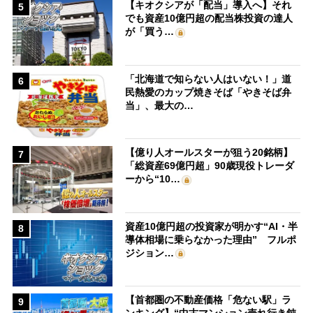
【キオクシアが「配当」導入へ】それ
5
でも資産10億円超の配当株投資の達人
が「買う…
「北海道で知らない人はいない！」道
6
民熱愛のカップ焼きそば「やきそば弁
当」、最大の…
【億り人オールスターが狙う20銘柄】
7
「総資産69億円超」90歳現役トレーダ
ーから“10…
資産10億円超の投資家が明かす“AI・半
8
導体相場に乗らなかった理由” フルポ
ジション…
【首都圏の不動産価格「危ない駅」ラ
9