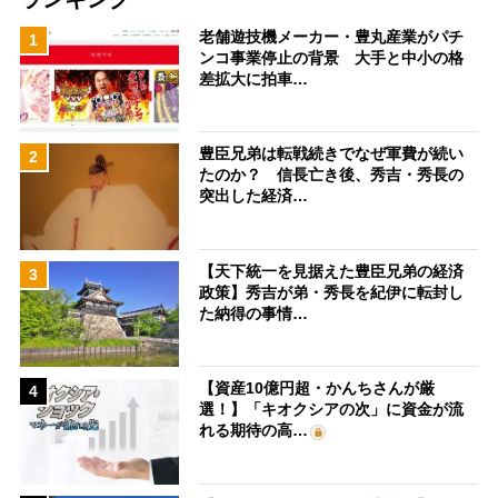
老舗遊技機メーカー・豊丸産業がパチ
1
ンコ事業停止の背景 大手と中小の格
差拡大に拍車…
豊臣兄弟は転戦続きでなぜ軍費が続い
2
たのか？ 信長亡き後、秀吉・秀長の
突出した経済…
【天下統一を見据えた豊臣兄弟の経済
3
政策】秀吉が弟・秀長を紀伊に転封し
た納得の事情…
【資産10億円超・かんちさんが厳
4
選！】「キオクシアの次」に資金が流
れる期待の高…