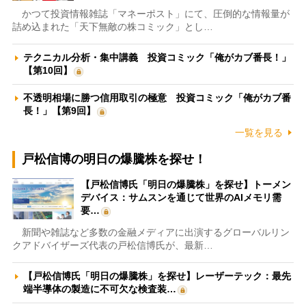
かつて投資情報雑誌「マネーポスト」にて、圧倒的な情報量が
詰め込まれた「天下無敵の株コミック」とし…
テクニカル分析・集中講義 投資コミック「俺がカブ番長！」
【第10回】
不透明相場に勝つ信用取引の極意 投資コミック「俺がカブ番
長！」【第9回】
一覧を見る
戸松信博の明日の爆騰株を探せ！
【戸松信博氏「明日の爆騰株」を探せ】トーメン
デバイス：サムスンを通じて世界のAIメモリ需
要…
新聞や雑誌など多数の金融メディアに出演するグローバルリン
クアドバイザーズ代表の戸松信博氏が、最新…
【戸松信博氏「明日の爆騰株」を探せ】レーザーテック：最先
端半導体の製造に不可欠な検査装…