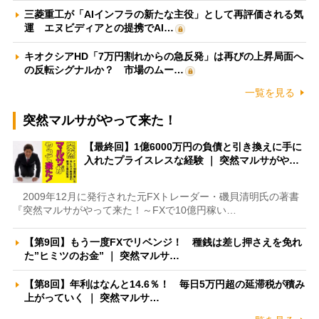
三菱重工が「AIインフラの新たな主役」として再評価される気
運 エヌビディアとの提携でAI…
キオクシアHD「7万円割れからの急反発」は再びの上昇局面へ
の反転シグナルか？ 市場のムー…
一覧を見る
突然マルサがやって来た！
【最終回】1億6000万円の負債と引き換えに手に
入れたプライスレスな経験 ｜ 突然マルサがや…
2009年12月に発行された元FXトレーダー・磯貝清明氏の著書
『突然マルサがやって来た！～FXで10億円稼い…
【第9回】もう一度FXでリベンジ！ 種銭は差し押さえを免れ
た”ヒミツのお金” ｜ 突然マルサ…
【第8回】年利はなんと14.6％！ 毎日5万円超の延滞税が積み
上がっていく ｜ 突然マルサ…