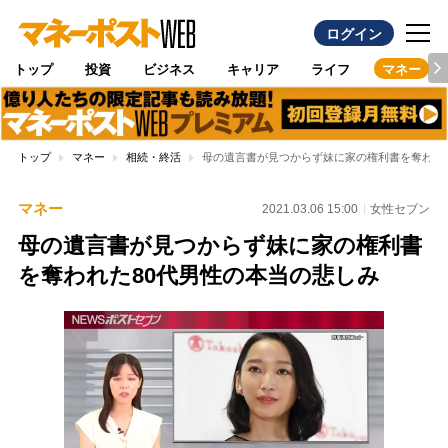
ログイン
トップ
投資
ビジネス
キャリア
ライフ
マネー
トップ
マネー
相続・終活
母の遺言書が見つからず妹に家の権利書を奪われ
マネー
2021.03.06 15:00
女性セブン
母の遺言書が見つからず妹に家の権利書
を奪われた80代男性の本当の悲しみ