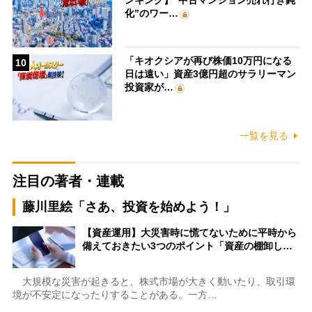
ンキング】“中古マンション売れ行き鈍
化”のワー…
「キオクシアが再び株価10万円になる
10
日は遠い」資産3億円超のサラリーマン
投資家が…
一覧を見る
注目の著者・連載
藤川里絵「さあ、投資を始めよう！」
【資産運用】大災害時に慌てないために平時から
備えておきたい3つのポイント「資産の棚卸し…
大規模な災害が起きると、株式市場が大きく動いたり、取引環
境が不安定になったりすることがある。一方…