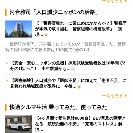
一覧を見る
河合雅司「人口減少ニッポンの活路」
【「警察官離れ」に歯止めはかかるか？】警察庁
が本気で取り組む「警察組織の構造改革」 実
現…
警察庁が目下、頭を悩ませているのが「警察官不足」だ。警察
官の採用試験の受験者数は10年間で2分の1以…
【安全・安心ニッポンの危機】採用試験受験者数は10年間で2
分の1以下に！ 出生数減がも…
【医療崩壊】人口減少で「医師不足」に加えて「患者不足」に
見舞われ地域医療が限界に 今後…
一覧を見る
快適クルマ生活 乗ってみた、使ってみた
【4ヶ月間で受注累計6000台】BEV普及の障壁と
なる「航続距離の不安」「充電のストレス」解
消…