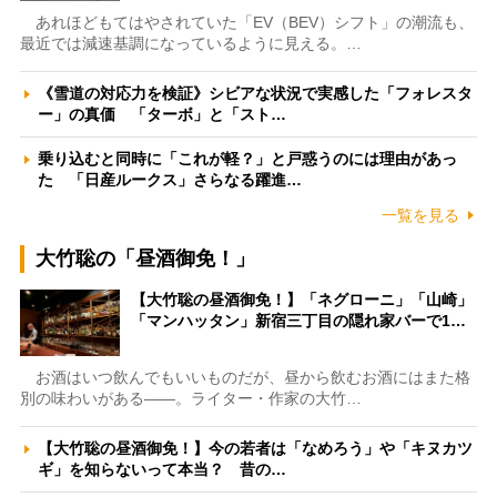
あれほどもてはやされていた「EV（BEV）シフト」の潮流も、
最近では減速基調になっているように見える。…
《雪道の対応力を検証》シビアな状況で実感した「フォレスタ
ー」の真価 「ターボ」と「スト…
乗り込むと同時に「これが軽？」と戸惑うのには理由があっ
た 「日産ルークス」さらなる躍進…
一覧を見る
大竹聡の「昼酒御免！」
【大竹聡の昼酒御免！】「ネグローニ」「山崎」
「マンハッタン」新宿三丁目の隠れ家バーで1…
お酒はいつ飲んでもいいものだが、昼から飲むお酒にはまた格
別の味わいがある――。ライター・作家の大竹…
【大竹聡の昼酒御免！】今の若者は「なめろう」や「キヌカツ
ギ」を知らないって本当？ 昔の…