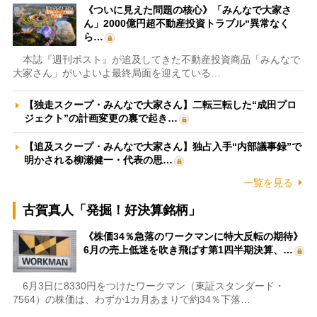
《ついに見えた問題の核心》「みんなで大家さ
ん」2000億円超不動産投資トラブル“異常なく
ら…
本誌『週刊ポスト』が追及してきた不動産投資商品「みんなで
大家さん」がいよいよ最終局面を迎えている…
【独走スクープ・みんなで大家さん】二転三転した“成田プロ
ジェクト”の計画変更の裏で起き…
【追及スクープ・みんなで大家さん】独占入手“内部議事録”で
明かされる柳瀬健一・代表の思…
一覧を見る
古賀真人「発掘！好決算銘柄」
《株価34％急落のワークマンに特大反転の期待》
6月の売上低迷を吹き飛ばす第1四半期決算、…
6月3日に8330円をつけたワークマン（東証スタンダード・
7564）の株価は、わずか1カ月あまりで約34％下落…