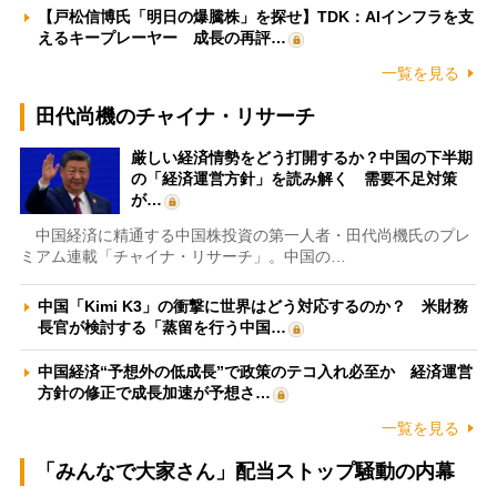
【戸松信博氏「明日の爆騰株」を探せ】TDK：AIインフラを支
えるキープレーヤー 成長の再評…
一覧を見る
田代尚機のチャイナ・リサーチ
厳しい経済情勢をどう打開するか？中国の下半期
の「経済運営方針」を読み解く 需要不足対策
が…
中国経済に精通する中国株投資の第一人者・田代尚機氏のプレ
ミアム連載「チャイナ・リサーチ」。中国の…
中国「Kimi K3」の衝撃に世界はどう対応するのか？ 米財務
長官が検討する「蒸留を行う中国…
中国経済“予想外の低成長”で政策のテコ入れ必至か 経済運営
方針の修正で成長加速が予想さ…
一覧を見る
「みんなで大家さん」配当ストップ騒動の内幕