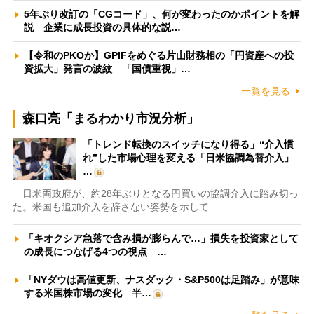
5年ぶり改訂の「CGコード」、何が変わったのかポイントを解
説 企業に成長投資の具体的な説…
【令和のPKOか】GPIFをめぐる片山財務相の「円資産への投
資拡大」発言の波紋 「国債重視」…
一覧を見る
森口亮「まるわかり市況分析」
「トレンド転換のスイッチになり得る」“介入慣
れ”した市場心理を変える「日米協調為替介入」
…
日米両政府が、約28年ぶりとなる円買いの協調介入に踏み切っ
た。米国も追加介入を辞さない姿勢を示して…
「キオクシア急落で含み損が膨らんで…」損失を投資家として
の成長につなげる4つの視点 …
「NYダウは高値更新、ナスダック・S&P500は足踏み」が意味
する米国株市場の変化 半…