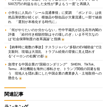
500万円の利益を出した女性が“夢よもう一度”と再購入
小学生に人気の「シール流通事情」に変調 「ボンドロ」は依
然品薄状態が続くが、模倣品や類似品が大量流通し一部で値崩
れ 「選別が本格化する時代に」
「何がやりたいのか分からない」竹中平蔵氏が語る高市内閣の
評価 「給付付き税額控除はその場しのぎ」いま不可欠なの
は“社会保障制度の改革議論”と指摘
【納車時に複数の事故】テスラジャパン“多額のEV補助金”で注
文殺到、現場は大混乱 トラブル続発の背後に見え隠れす
る“イーロンの右腕”の影
急増する中国企業の“国籍ロンダリング” SHEIN、TikTok、
Temu…本社機能を海外に移転させ、トランプ関税の回避を狙
う 現地人を隠れ蓑にした中国企業の農業参入・土地取得への
懸念も
関連記事
ランキング