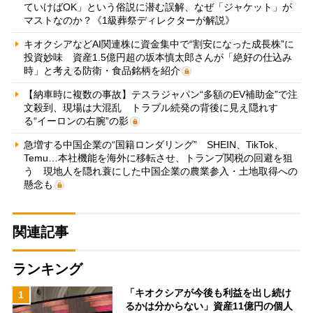
ていけばOK」という俗説に潜む誤解、なぜ「ジャケット」が
マストなのか？《1級葬祭ディレクターが解説》
キオクシアなどAI関連株に資金集中で“割安になった成長株”に
投資妙味 資産1.5億円超の坂本慎太郎さんが「絶好の仕込み
時」と考える防衛・食品銘柄を紹介
【納車時に複数の事故】テスラジャパン“多額のEV補助金”で注
文殺到、現場は大混乱 トラブル続発の背後に見え隠れす
る“イーロンの右腕”の影
急増する中国企業の“国籍ロンダリング” SHEIN、TikTok、
Temu…本社機能を海外に移転させ、トランプ関税の回避を狙
う 現地人を隠れ蓑にした中国企業の農業参入・土地取得への
懸念も
関連記事
ランキング
「キオクシアが今後も利益を出し続け
1
るかは分からない」資産11億円の個人