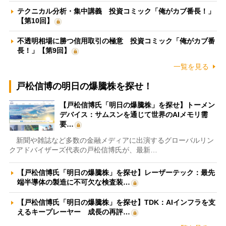
テクニカル分析・集中講義 投資コミック「俺がカブ番長！」
【第10回】
不透明相場に勝つ信用取引の極意 投資コミック「俺がカブ番
長！」【第9回】
一覧を見る
戸松信博の明日の爆騰株を探せ！
【戸松信博氏「明日の爆騰株」を探せ】トーメン
デバイス：サムスンを通じて世界のAIメモリ需
要…
新聞や雑誌など多数の金融メディアに出演するグローバルリン
クアドバイザーズ代表の戸松信博氏が、最新…
【戸松信博氏「明日の爆騰株」を探せ】レーザーテック：最先
端半導体の製造に不可欠な検査装…
【戸松信博氏「明日の爆騰株」を探せ】TDK：AIインフラを支
えるキープレーヤー 成長の再評…