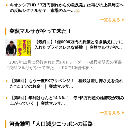
キオクシアHD「7万円割れからの急反発」は再びの上昇局面へ
の反転シグナルか？ 市場のムー…
一覧を見る
突然マルサがやって来た！
【最終回】1億6000万円の負債と引き換えに手に
入れたプライスレスな経験 ｜ 突然マルサがや…
2009年12月に発行された元FXトレーダー・磯貝清明氏の著書
『突然マルサがやって来た！～FXで10億円稼い…
【第9回】もう一度FXでリベンジ！ 種銭は差し押さえを免れ
た”ヒミツのお金” ｜ 突然マルサ…
【第8回】年利はなんと14.6％！ 毎日5万円超の延滞税が積み
上がっていく ｜ 突然マルサ…
一覧を見る
河合雅司「人口減少ニッポンの活路」