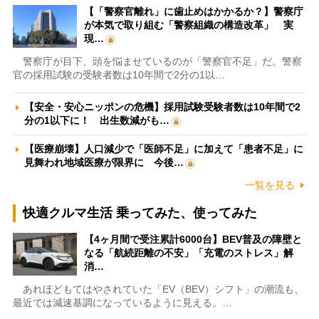
【「警察官離れ」に歯止めはかかるか？】警察庁
が本気で取り組む「警察組織の構造改革」 実
現…
警察庁が目下、頭を悩ませているのが「警察官不足」だ。警察
官の採用試験の受験者数は10年間で2分の1以…
【安全・安心ニッポンの危機】採用試験受験者数は10年間で2
分の1以下に！ 出生数減がも…
【医療崩壊】人口減少で「医師不足」に加えて「患者不足」に
見舞われ地域医療が限界に 今後…
一覧を見る
快適クルマ生活 乗ってみた、使ってみた
【4ヶ月間で受注累計6000台】BEV普及の障壁と
なる「航続距離の不安」「充電のストレス」解
消…
あれほどもてはやされていた「EV（BEV）シフト」の潮流も、
最近では減速基調になっているように見える。…