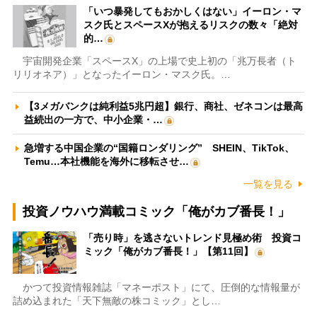
「いつ暴発してもおかしくはない」イーロン・マ
スク氏とスペースXが抱えるリスクの数々「絶対
的…
宇宙開発企業「スペースX」の上場で史上初の「兆万長者（ト
リリオネア）」となったイーロン・マスク氏。…
【3メガバンクは純利益5兆円超】銀行、商社、ゼネコンは最高
益続出の一方で、中小企業・…
急増する中国企業の“国籍ロンダリング” SHEIN、TikTok、
Temu…本社機能を海外に移転させ…
一覧を見る
投資ノウハウ満載コミック「俺がカブ番長！」
「売り時」を逃さないトレンド見極め術 投資コ
ミック「俺がカブ番長！」【第11回】
かつて投資情報雑誌「マネーポスト」にて、圧倒的な情報量が
詰め込まれた「天下無敵の株コミック」とし…