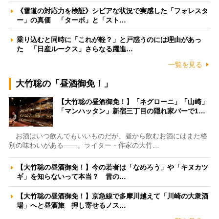
《雪道の対応力を検証》シビアな状況で実感した「フォレスタ
ー」の真価 「ターボ」と「スト…
乗り込むと同時に「これが軽？」と戸惑うのには理由があっ
た 「日産ルークス」さらなる躍進…
一覧を見る
大竹聡の「昼酒御免！」
【大竹聡の昼酒御免！】「ネグローニ」「山崎」
「マンハッタン」新宿三丁目の隠れ家バーで1…
お酒はいつ飲んでもいいものだが、昼から飲むお酒にはまた格
別の味わいがある――。ライター・作家の大竹…
【大竹聡の昼酒御免！】今の若者は「なめろう」や「キヌカツ
ギ」を知らないって本当？ 昔の…
【大竹聡の昼酒御免！】京急線で多摩川越えて「川崎の大衆酒
場」へと昼酒旅 押し寄せるノス…