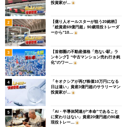
投資家が…
【億り人オールスターが狙う20銘柄】
2
「総資産69億円超」90歳現役トレーダ
ーから“10…
【首都圏の不動産価格「危ない駅」ラ
3
ンキング】“中古マンション売れ行き鈍
化”のワー…
「キオクシアが再び株価10万円になる
4
日は遠い」資産3億円超のサラリーマン
投資家が…
「AI・半導体関連が“本命”であること
5
に変わりはない」資産20億円超の90歳
現役トレー…