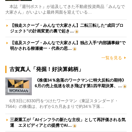
本誌『週刊ポスト』が追及してきた不動産投資商品「みんなで
大家さん」がいよいよ最終局面を迎えている…
【独走スクープ・みんなで大家さん】二転三転した“成田プロ
ジェクト”の計画変更の裏で起き…
【追及スクープ・みんなで大家さん】独占入手“内部議事録”で
明かされる柳瀬健一・代表の思…
一覧を見る
古賀真人「発掘！好決算銘柄」
《株価34％急落のワークマンに特大反転の期待》
6月の売上低迷を吹き飛ばす第1四半期決算、…
6月3日に8330円をつけたワークマン（東証スタンダード・
7564）の株価は、わずか1カ月あまりで約34％下落…
三菱重工が「AIインフラの新たな主役」として再評価される気
運 エヌビディアとの提携でAI…