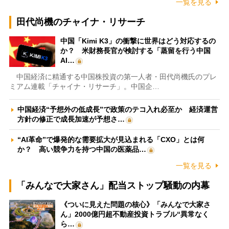
一覧を見る
田代尚機のチャイナ・リサーチ
中国「Kimi K3」の衝撃に世界はどう対応するの
か？ 米財務長官が検討する「蒸留を行う中国
AI…
中国経済に精通する中国株投資の第一人者・田代尚機氏のプレ
ミアム連載「チャイナ・リサーチ」。中国企…
中国経済“予想外の低成長”で政策のテコ入れ必至か 経済運営
方針の修正で成長加速が予想さ…
“AI革命”で爆発的な需要拡大が見込まれる「CXO」とは何
か？ 高い競争力を持つ中国の医薬品…
一覧を見る
「みんなで大家さん」配当ストップ騒動の内幕
《ついに見えた問題の核心》「みんなで大家さ
ん」2000億円超不動産投資トラブル“異常なく
ら…