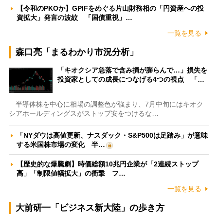
【令和のPKOか】GPIFをめぐる片山財務相の「円資産への投
資拡大」発言の波紋 「国債重視」…
一覧を見る
森口亮「まるわかり市況分析」
「キオクシア急落で含み損が膨らんで…」損失を
投資家としての成長につなげる4つの視点 「…
半導体株を中心に相場の調整色が強まり、7月中旬にはキオク
シアホールディングスがストップ安をつけるな…
「NYダウは高値更新、ナスダック・S&P500は足踏み」が意味
する米国株市場の変化 半…
【歴史的な爆騰劇】時価総額10兆円企業が「2連続ストップ
高」「制限値幅拡大」の衝撃 フ…
一覧を見る
大前研一「ビジネス新大陸」の歩き方