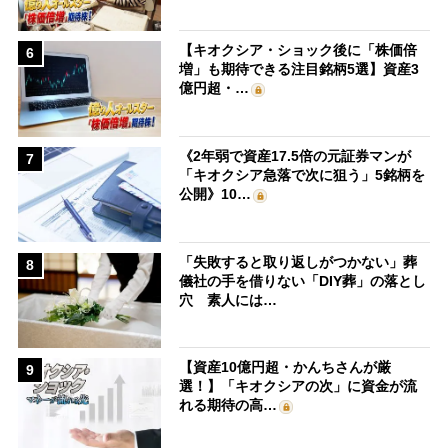
【キオクシア・ショック後に「株価倍
6
増」も期待できる注目銘柄5選】資産3
億円超・…
《2年弱で資産17.5倍の元証券マンが
7
「キオクシア急落で次に狙う」5銘柄を
公開》10…
「失敗すると取り返しがつかない」葬
8
儀社の手を借りない「DIY葬」の落とし
穴 素人には…
【資産10億円超・かんちさんが厳
9
選！】「キオクシアの次」に資金が流
れる期待の高…