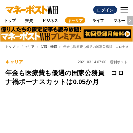
ログイン
トップ
投資
ビジネス
キャリア
ライフ
マネー
トップ
キャリア
就職・転職
年金も医療費も優遇の国家公務員 コロナ禍ボー
キャリア
2021.03.14 07:00
週刊ポスト
年金も医療費も優遇の国家公務員 コロ
ナ禍ボーナスカットは0.05か月
Loaded
:
97.10%
/
Unmute