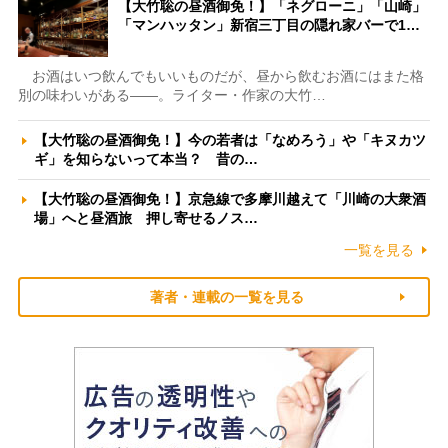
【大竹聡の昼酒御免！】「ネグローニ」「山崎」
「マンハッタン」新宿三丁目の隠れ家バーで1…
お酒はいつ飲んでもいいものだが、昼から飲むお酒にはまた格
別の味わいがある――。ライター・作家の大竹…
【大竹聡の昼酒御免！】今の若者は「なめろう」や「キヌカツ
ギ」を知らないって本当？ 昔の…
【大竹聡の昼酒御免！】京急線で多摩川越えて「川崎の大衆酒
場」へと昼酒旅 押し寄せるノス…
一覧を見る
著者・連載の一覧を見る