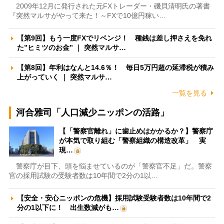
2009年12月に発行された元FXトレーダー・磯貝清明氏の著書
『突然マルサがやって来た！～FXで10億円稼い…
【第9回】もう一度FXでリベンジ！ 種銭は差し押さえを免れ
た”ヒミツのお金” ｜ 突然マルサ…
【第8回】年利はなんと14.6％！ 毎日5万円超の延滞税が積み
上がっていく ｜ 突然マルサ…
一覧を見る
河合雅司「人口減少ニッポンの活路」
【「警察官離れ」に歯止めはかかるか？】警察庁
が本気で取り組む「警察組織の構造改革」 実
現…
警察庁が目下、頭を悩ませているのが「警察官不足」だ。警察
官の採用試験の受験者数は10年間で2分の1以…
【安全・安心ニッポンの危機】採用試験受験者数は10年間で2
分の1以下に！ 出生数減がも…