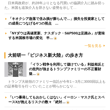
日米両政府が、約28年ぶりとなる円買いの協調介入に踏み切っ
た。米国も追加介入を辞さない姿勢を示して…
「キオクシア急落で含み損が膨らんで…」損失を投資家として
の成長につなげる4つの視点 …
「NYダウは高値更新、ナスダック・S&P500は足踏み」が意味
する米国株市場の変化 半…
一覧を見る
大前研一「ビジネス新大陸」の歩き方
「イラン戦争を利用して儲けている」利益相反と
の批判が強まるトランプファミリーの不正蓄財
疑…
トランプ大統領のファミリー信託が今年1～3月に3000回以上も
の証券取引を行っていたことが明らかになり…
「いつ暴発してもおかしくはない」イーロン・マスク氏とスペ
ースXが抱えるリスクの数々「絶対…