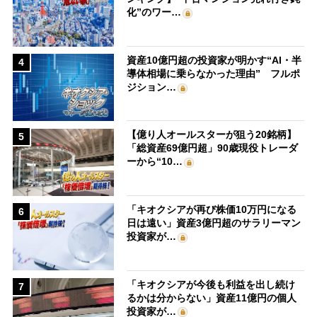
化”のワー…
資産10億円超の投資家が明かす“AI・半
4
導体相場に乗らなかった理由” フルポ
ジション…
【億り人オールスターが狙う20銘柄】
5
「総資産69億円超」90歳現役トレーダ
ーから“10…
「キオクシアが再び株価10万円になる
6
日は遠い」資産3億円超のサラリーマン
投資家が…
「キオクシアが今後も利益を出し続け
7
るかは分からない」資産11億円の個人
投資家が…