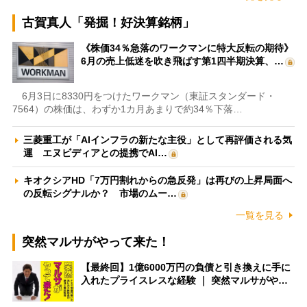
古賀真人「発掘！好決算銘柄」
《株価34％急落のワークマンに特大反転の期待》
6月の売上低迷を吹き飛ばす第1四半期決算、…
6月3日に8330円をつけたワークマン（東証スタンダード・
7564）の株価は、わずか1カ月あまりで約34％下落…
三菱重工が「AIインフラの新たな主役」として再評価される気
運 エヌビディアとの提携でAI…
キオクシアHD「7万円割れからの急反発」は再びの上昇局面へ
の反転シグナルか？ 市場のムー…
一覧を見る
突然マルサがやって来た！
【最終回】1億6000万円の負債と引き換えに手に
入れたプライスレスな経験 ｜ 突然マルサがや…