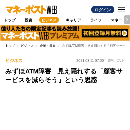
ログイン
トップ
投資
ビジネス
キャリア
ライフ
マネー
トップ
ビジネス
企業・業界
みずほATM障害 見え隠れする「顧客サービス
ビジネス
2021.03.11 07:00
週刊ポスト
みずほATM障害 見え隠れする「顧客サ
ービスを減らそう」という思惑
Loaded
:
100.00%
/
Unmute