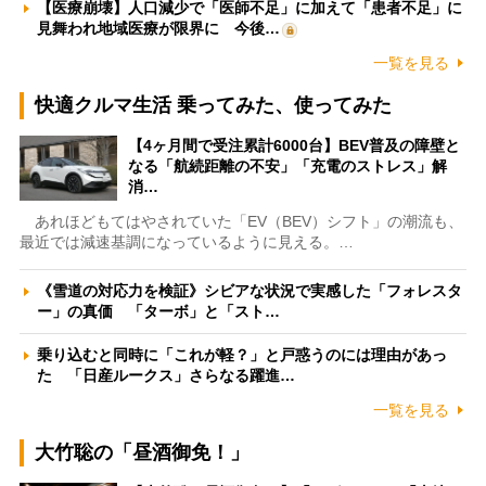
【医療崩壊】人口減少で「医師不足」に加えて「患者不足」に
見舞われ地域医療が限界に 今後…
一覧を見る
快適クルマ生活 乗ってみた、使ってみた
【4ヶ月間で受注累計6000台】BEV普及の障壁と
なる「航続距離の不安」「充電のストレス」解
消…
あれほどもてはやされていた「EV（BEV）シフト」の潮流も、
最近では減速基調になっているように見える。…
《雪道の対応力を検証》シビアな状況で実感した「フォレスタ
ー」の真価 「ターボ」と「スト…
乗り込むと同時に「これが軽？」と戸惑うのには理由があっ
た 「日産ルークス」さらなる躍進…
一覧を見る
大竹聡の「昼酒御免！」