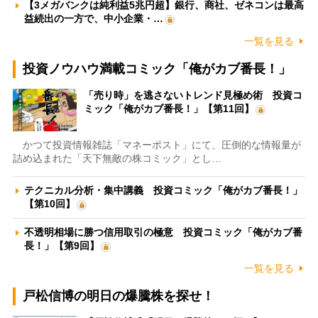
【3メガバンクは純利益5兆円超】銀行、商社、ゼネコンは最高
益続出の一方で、中小企業・…
一覧を見る
投資ノウハウ満載コミック「俺がカブ番長！」
「売り時」を逃さないトレンド見極め術 投資コ
ミック「俺がカブ番長！」【第11回】
かつて投資情報雑誌「マネーポスト」にて、圧倒的な情報量が
詰め込まれた「天下無敵の株コミック」とし…
テクニカル分析・集中講義 投資コミック「俺がカブ番長！」
【第10回】
不透明相場に勝つ信用取引の極意 投資コミック「俺がカブ番
長！」【第9回】
一覧を見る
戸松信博の明日の爆騰株を探せ！