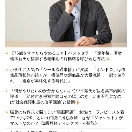
【75歳をすぎたらやめること】ベストセラー『定年後』著者・
楠木新氏が指南する老年期の好循環を呼び込む方法
小学生に人気の「シール流通事情」に変調 「ボンドロ」は依
然品薄状態が続くが、模倣品や類似品が大量流通し一部で値崩
れ 「選別が本格化する時代に」
「何がやりたいのか分からない」竹中平蔵氏が語る高市内閣の
評価 「給付付き税額控除はその場しのぎ」いま不可欠なの
は“社会保障制度の改革議論”と指摘
猛暑のお葬式で悩ましい“喪服問題” 女性は「ワンピースを着
ていけばOK」という俗説に潜む誤解、なぜ「ジャケット」が
マストなのか？《1級葬祭ディレクターが解説》