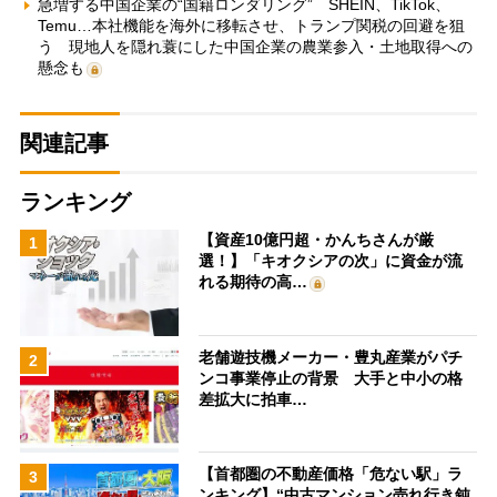
急増する中国企業の“国籍ロンダリング” SHEIN、TikTok、
Temu…本社機能を海外に移転させ、トランプ関税の回避を狙
う 現地人を隠れ蓑にした中国企業の農業参入・土地取得への
懸念も
関連記事
ランキング
【資産10億円超・かんちさんが厳
1
選！】「キオクシアの次」に資金が流
れる期待の高…
老舗遊技機メーカー・豊丸産業がパチ
2
ンコ事業停止の背景 大手と中小の格
差拡大に拍車…
【首都圏の不動産価格「危ない駅」ラ
3
ンキング】“中古マンション売れ行き鈍