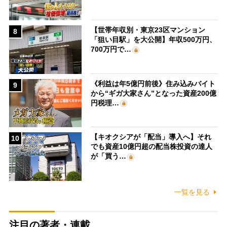
【世帯年収別・東京23区マンション
8
「狙い目駅」を大公開】年収500万円、
700万円で…
《利益は年5億円前後》住み込みバイト
9
から“ギガ大家さん”となった資産200億
円税理…
【キオクシアが「配当」導入へ】それ
10
でも資産10億円超の配当株投資の達人
が「買う…
一覧を見る
注目の著者・連載