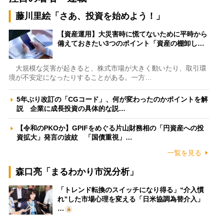
藤川里絵「さあ、投資を始めよう！」
【資産運用】大災害時に慌てないために平時から
備えておきたい3つのポイント「資産の棚卸し…
大規模な災害が起きると、株式市場が大きく動いたり、取引環
境が不安定になったりすることがある。一方…
5年ぶり改訂の「CGコード」、何が変わったのかポイントを解
説 企業に成長投資の具体的な説…
【令和のPKOか】GPIFをめぐる片山財務相の「円資産への投
資拡大」発言の波紋 「国債重視」…
一覧を見る
森口亮「まるわかり市況分析」
「トレンド転換のスイッチになり得る」“介入慣
れ”した市場心理を変える「日米協調為替介入」
…