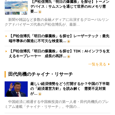
【戸松信博氏「明日の爆騰株」を探せ】トーメン
デバイス：サムスンを通じて世界のAIメモリ需
要…
新聞や雑誌など多数の金融メディアに出演するグローバルリン
クアドバイザーズ代表の戸松信博氏が、最新…
【戸松信博氏「明日の爆騰株」を探せ】レーザーテック：最先
端半導体の製造に不可欠な検査装…
【戸松信博氏「明日の爆騰株」を探せ】TDK：AIインフラを支
えるキープレーヤー 成長の再評…
一覧を見る
田代尚機のチャイナ・リサーチ
厳しい経済情勢をどう打開するか？中国の下半期
の「経済運営方針」を読み解く 需要不足対策
が…
中国経済に精通する中国株投資の第一人者・田代尚機氏のプレ
ミアム連載「チャイナ・リサーチ」。中国の…