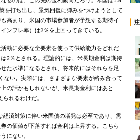
るのは、この先の金利動向だろう。米国は1.9
対策を打ち出し、景気回復に弾みをつけようとして
待も高まり、米国の市場参加者が予想する期待イ
注
インフレ率）は2％を上回ってきている。
産活動に必要な全要素を使って供給能力をどれだ
は2％とされる。理論的には、米長期金利は期待
わせた水準になるとされ、将来的にはそれらを足
くない。実際には、さまざまな要素が絡み合って
論上の話かもしれないが、米長期金利にはあと
考えられるわけだ。
な経済対策に伴い米国債の増発は必至であり、需
債券の価値が下落すれば金利は上昇する。こちら
そうにない。