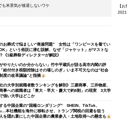
でも米景気が後退しないワケ
【お
202
のお葬式で悩ましい“喪服問題” 女性は「ワンピースを着てい
OK」という俗説に潜む誤解、なぜ「ジャケット」がマストな
？《1級葬祭ディレクターが解説》
がやりたいのか分からない」竹中平蔵氏が語る高市内閣の評
「給付付き税額控除はその場しのぎ」いま不可欠なのは“社会
制度の改革議論”と指摘
社の大学別就職者数ランキングを解剖》三菱商事、三井物産、
商事への就職者は「東大・早大・慶大で約6割」の現実 3大学
で強い大学はどこか
する中国企業の“国籍ロンダリング” SHEIN、TikTok、
mu…本社機能を海外に移転させ、トランプ関税の回避を狙う
人を隠れ蓑にした中国企業の農業参入・土地取得への懸念も