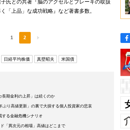
信子氏との共著『脳のアクセルとブレーキの取扱
導く「上品」な成功戦略』など著書多数。
1
2
日経平均株価
真壁昭夫
米国債
カ長期金利の上昇」は続くのか
9年ぶり高値更新」の裏で大損する個人投資家の悲哀
戒する金融危機シナリオ
ード「異次元の相場」高値はどこまで