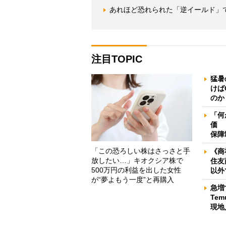
あれほど恐れられた「逆イールド」
注目TOPIC
猛暑
けば
のか
「何
価 
保障
「この恐ろしい株はさっさと手
《商
放したい…」キオクシア株で
住友
500万円の利益を出した女性
以外
が“夢よもう一度”と再購入
急増
Te
現地