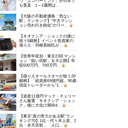
つ「エンバーミング」が日本で
も普及 1～2週間は…
【大阪の不動産価格「危ない
駅」ランキング】“中古マンシ
ョン売れ行き鈍化”のワー…
【キオクシア・ショックの後に
狙う5銘柄】イベント投資家の
億り人・羽根英樹氏が…
【世帯年収別・東京23区マンシ
ョン「狙い目駅」を大公開】年
収500万円、700万円…
【億り人オールスターが狙う20
銘柄】「総資産69億円超」90歳
現役トレーダーから“1…
【資産11億円マック・チェリー
さん厳選「キオクシア・ショッ
ク」後に大化け期待4…
【東京“真の実力がある駅”ラン
キング70】1位・代々木上原、2
位・水天宮前… 人口…