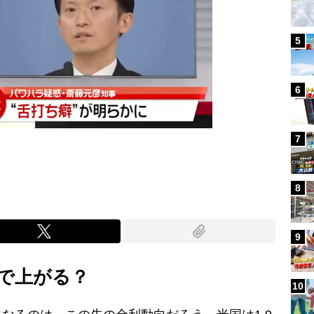
5
6
7
8
9
で上がる？
10