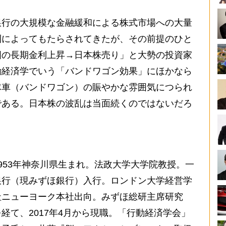
行の大規模な金融緩和による株式市場への大量
利によってもたらされてきたが、その前提のひと
国の長期金利上昇→日本株売り」と大勢の投資家
動経済学でいう「バンドワゴン効果」にほかなら
隊車（バンドワゴン）の賑やかな雰囲気につられ
である。日本株の波乱は当面続くのではないだろ
953年神奈川県生まれ。法政大学大学院教授。一
銀行（現みずほ銀行）入行。ロンドン大学経営学
社ニューヨーク本社出向。みずほ総研主席研究
経て、2017年4月から現職。「行動経済学会」