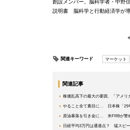
創設メンバー。脳科学者・中野
説明書 脳科学と行動経済学が
関連キーワード
マーケット
関連記事
株価乱高下の最大の要因、「アメリ
やること全て裏目に… 日本株「2
原油暴落を引き金に… 米FRBが警
日経平均3万円は通過点？ 猛スピ