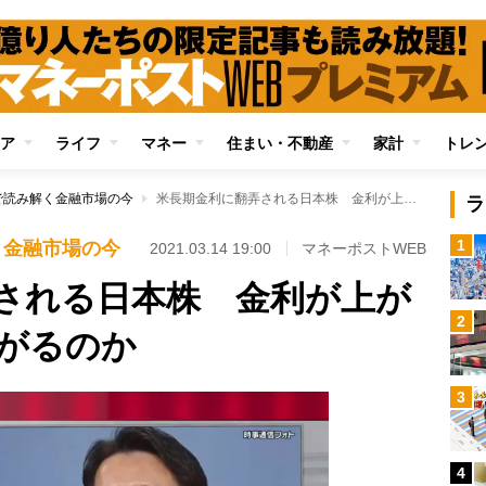
ア
ライフ
マネー
住まい・不動産
家計
トレ
で読み解く金融市場の今
米長期金利に翻弄される日本株 金利が上がるとなぜ株価が下がるのか
ラ
1
く金融市場の今
2021.03.14 19:00
マネーポストWEB
される日本株 金利が上が
2
がるのか
3
4