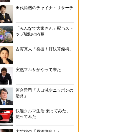
田代尚機のチャイナ・リサーチ
「みんなで大家さん」配当スト
ップ騒動の内幕
古賀真人「発掘！好決算銘柄」
突然マルサがやって来た！
河合雅司「人口減少ニッポンの
活路」
快適クルマ生活 乗ってみた、
使ってみた
大竹聡の「昼酒御免！」