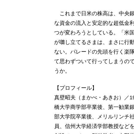
これまで日米の株高は、中央銀
な資金の流入と安定的な超低金
つが変わろうとしている。「米
が囃し立てるさまは、まさに行
ない。パレードの先頭を行く楽
て思わずついて行ってしまうの
うか。
【プロフィール】
真壁昭夫（まかべ・あきお）／1
橋大学商学部卒業後、第一勧業
部大学院卒業後、メリルリンチ
員、信州大学経済学部教授などを