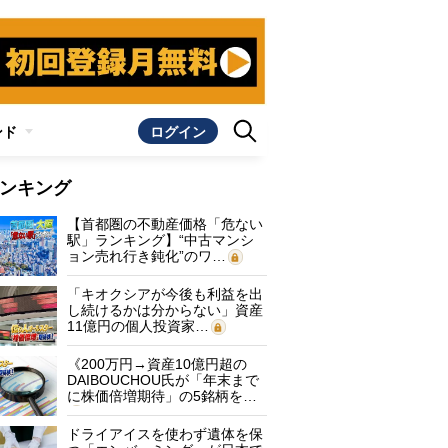
ンド
ログイン
ンキング
【首都圏の不動産価格「危ない
駅」ランキング】“中古マンシ
ョン売れ行き鈍化”のワ…
「キオクシアが今後も利益を出
し続けるかは分からない」資産
11億円の個人投資家…
《200万円→資産10億円超の
DAIBOUCHOU氏が「年末まで
に株価倍増期待」の5銘柄を…
ドライアイスを使わず遺体を保