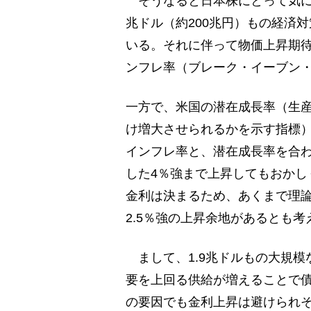
そうなると日本株にとって気にな
兆ドル（約200兆円）もの経済
いる。それに伴って物価上昇期
ンフレ率（ブレーク・イーブン・
一方で、米国の潜在成長率（生
け増大させられるかを示す指標）
インフレ率と、潜在成長率を合
した4％強まで上昇してもおかし
金利は決まるため、あくまで理
2.5％強の上昇余地があるとも
まして、1.9兆ドルもの大規模
要を上回る供給が増えることで
の要因でも金利上昇は避けられ