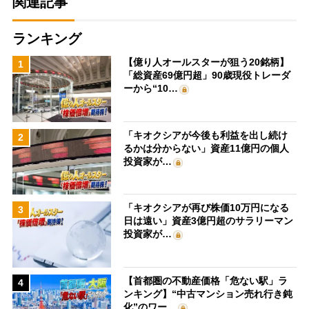
関連記事
ランキング
【億り人オールスターが狙う20銘柄】
1
「総資産69億円超」90歳現役トレーダ
ーから“10…
「キオクシアが今後も利益を出し続け
2
るかは分からない」資産11億円の個人
投資家が…
「キオクシアが再び株価10万円になる
3
日は遠い」資産3億円超のサラリーマン
投資家が…
【首都圏の不動産価格「危ない駅」ラ
4
ンキング】“中古マンション売れ行き鈍
化”のワー…