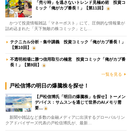
「売り時」を逃さないトレンド見極め術 投資コ
ミック「俺がカブ番長！」【第11回】
かつて投資情報雑誌「マネーポスト」にて、圧倒的な情報量が
詰め込まれた「天下無敵の株コミック」とし…
テクニカル分析・集中講義 投資コミック「俺がカブ番長！」
【第10回】
不透明相場に勝つ信用取引の極意 投資コミック「俺がカブ番
長！」【第9回】
一覧を見る
戸松信博の明日の爆騰株を探せ！
【戸松信博氏「明日の爆騰株」を探せ】トーメン
デバイス：サムスンを通じて世界のAIメモリ需
要…
新聞や雑誌など多数の金融メディアに出演するグローバルリン
クアドバイザーズ代表の戸松信博氏が、最新…