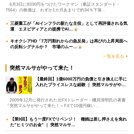
6月3日に8330円をつけたワークマン（東証スタンダード・
7564）の株価は、わずか1カ月あまりで約34％下落…
三菱重工が「AIインフラの新たな主役」として再評価される気
運 エヌビディアとの提携でAI…
キオクシアHD「7万円割れからの急反発」は再びの上昇局面へ
の反転シグナルか？ 市場のムー…
一覧を見る
突然マルサがやって来た！
【最終回】1億6000万円の負債と引き換えに手に
入れたプライスレスな経験 ｜ 突然マルサがや…
2009年12月に発行された元FXトレーダー・磯貝清明氏の著書
『突然マルサがやって来た！～FXで10億円稼い…
【第9回】もう一度FXでリベンジ！ 種銭は差し押さえを免れ
た”ヒミツのお金” ｜ 突然マルサ…