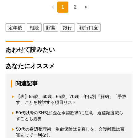
1
2
定年後
相続
貯蓄
銀行
銀行口座
あわせて読みたい
あなたにオススメ
関連記事
【表】55歳、60歳、65歳、70歳…年代別「解約」「手放
す」ことを検討する項目リスト
50代以降のSNSは“歪な承認欲求”に注意 返信頻度減ら
すことも必要
50代の身辺整理術 生命保険は見直しを、介護離職は百
害あって一利なし