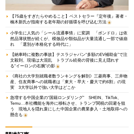
【75歳をすぎたらやめること】ベストセラー『定年後』著者・
楠木新氏が指南する老年期の好循環を呼び込む方法
小学生に人気の「シール流通事情」に変調 「ボンドロ」は依
然品薄状態が続くが、模倣品や類似品が大量流通し一部で値崩
れ 「選別が本格化する時代に」
【納車時に複数の事故】テスラジャパン“多額のEV補助金”で注
文殺到、現場は大混乱 トラブル続発の背後に見え隠れす
る“イーロンの右腕”の影
《商社の大学別就職者数ランキングを解剖》三菱商事、三井物
産、住友商事への就職者は「東大・早大・慶大で約6割」の現
実 3大学以外で強い大学はどこか
急増する中国企業の“国籍ロンダリング” SHEIN、TikTok、
Temu…本社機能を海外に移転させ、トランプ関税の回避を狙
う 現地人を隠れ蓑にした中国企業の農業参入・土地取得への
懸念も