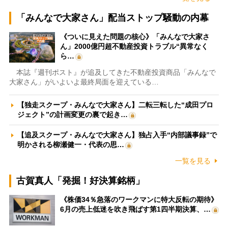
「みんなで大家さん」配当ストップ騒動の内幕
《ついに見えた問題の核心》「みんなで大家さ
ん」2000億円超不動産投資トラブル“異常なく
ら…
本誌『週刊ポスト』が追及してきた不動産投資商品「みんなで
大家さん」がいよいよ最終局面を迎えている…
【独走スクープ・みんなで大家さん】二転三転した“成田プロ
ジェクト”の計画変更の裏で起き…
【追及スクープ・みんなで大家さん】独占入手“内部議事録”で
明かされる柳瀬健一・代表の思…
一覧を見る
古賀真人「発掘！好決算銘柄」
《株価34％急落のワークマンに特大反転の期待》
6月の売上低迷を吹き飛ばす第1四半期決算、…