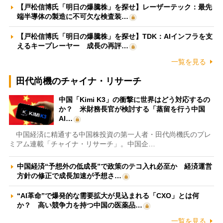
【戸松信博氏「明日の爆騰株」を探せ】レーザーテック：最先
端半導体の製造に不可欠な検査装…
【戸松信博氏「明日の爆騰株」を探せ】TDK：AIインフラを支
えるキープレーヤー 成長の再評…
一覧を見る
田代尚機のチャイナ・リサーチ
中国「Kimi K3」の衝撃に世界はどう対応するの
か？ 米財務長官が検討する「蒸留を行う中国
AI…
中国経済に精通する中国株投資の第一人者・田代尚機氏のプレ
ミアム連載「チャイナ・リサーチ」。中国企…
中国経済“予想外の低成長”で政策のテコ入れ必至か 経済運営
方針の修正で成長加速が予想さ…
“AI革命”で爆発的な需要拡大が見込まれる「CXO」とは何
か？ 高い競争力を持つ中国の医薬品…
一覧を見る