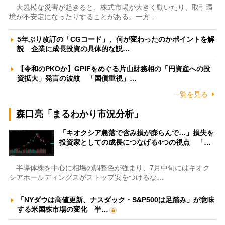
大規模な災害が起きると、株式市場が大きく動いたり、取引環
境が不安定になったりすることがある。一方…
5年ぶり改訂の「CGコード」、何が変わったのかポイントを解
説 企業に成長投資の具体的な説…
【令和のPKOか】GPIFをめぐる片山財務相の「円資産への投
資拡大」発言の波紋 「国債重視」…
一覧を見る
森口亮「まるわかり市況分析」
「キオクシア急落で含み損が膨らんで…」損失を
投資家としての成長につなげる4つの視点 「…
半導体株を中心に相場の調整色が強まり、7月中旬にはキオク
シアホールディングスがストップ安をつけるな…
「NYダウは高値更新、ナスダック・S&P500は足踏み」が意味
する米国株市場の変化 半…