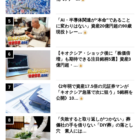
「AI・半導体関連が“本命”であること
5
に変わりはない」資産20億円超の90歳
現役トレー…
【キオクシア・ショック後に「株価倍
6
増」も期待できる注目銘柄5選】資産3
億円超・…
《2年弱で資産17.5倍の元証券マンが
7
「キオクシア急落で次に狙う」5銘柄を
公開》10…
「失敗すると取り返しがつかない」葬
8
儀社の手を借りない「DIY葬」の落とし
穴 素人には…