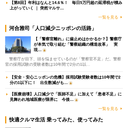
【第8回】年利はなんと14.6％！ 毎日5万円超の延滞税が積み
上がっていく ｜ 突然マルサ…
一覧を見る
河合雅司「人口減少ニッポンの活路」
【「警察官離れ」に歯止めはかかるか？】警察庁
が本気で取り組む「警察組織の構造改革」 実
現…
警察庁が目下、頭を悩ませているのが「警察官不足」だ。警察
官の採用試験の受験者数は10年間で2分の1以…
【安全・安心ニッポンの危機】採用試験受験者数は10年間で2
分の1以下に！ 出生数減がも…
【医療崩壊】人口減少で「医師不足」に加えて「患者不足」に
見舞われ地域医療が限界に 今後…
一覧を見る
快適クルマ生活 乗ってみた、使ってみた