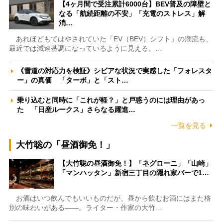
【4ヶ月間で受注累計6000台】BEV普及の障壁と
なる「航続距離の不安」「充電のストレス」解
消…
あれほどもてはやされていた「EV（BEV）シフト」の潮流も、
最近では減速基調になっているように見える。…
《雪道の対応力を検証》シビアな状況で実感した「フォレスタ
ー」の真価 「ターボ」と「スト…
乗り込むと同時に「これが軽？」と戸惑うのには理由があっ
た 「日産ルークス」さらなる躍進…
一覧を見る
大竹聡の「昼酒御免！」
【大竹聡の昼酒御免！】「ネグローニ」「山崎」
「マンハッタン」新宿三丁目の隠れ家バーで1…
お酒はいつ飲んでもいいものだが、昼から飲むお酒にはまた格
別の味わいがある――。ライター・作家の大竹…