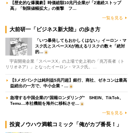
【歴史的な爆騰劇】時価総額10兆円企業が「2連続ストップ
高」「制限値幅拡大」の衝撃 フ…
一覧を見る
大前研一「ビジネス新大陸」の歩き方
「いつ暴発してもおかしくはない」イーロン・マ
スク氏とスペースXが抱えるリスクの数々「絶対
的…
宇宙開発企業「スペースX」の上場で史上初の「兆万長者（ト
リリオネア）」となったイーロン・マスク氏。…
【3メガバンクは純利益5兆円超】銀行、商社、ゼネコンは最高
益続出の一方で、中小企業・…
急増する中国企業の“国籍ロンダリング” SHEIN、TikTok、
Temu…本社機能を海外に移転させ…
一覧を見る
投資ノウハウ満載コミック「俺がカブ番長！」