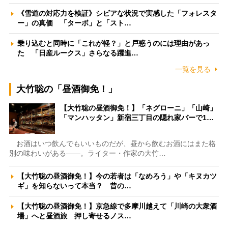
《雪道の対応力を検証》シビアな状況で実感した「フォレスタ
ー」の真価 「ターボ」と「スト…
乗り込むと同時に「これが軽？」と戸惑うのには理由があっ
た 「日産ルークス」さらなる躍進…
一覧を見る
大竹聡の「昼酒御免！」
【大竹聡の昼酒御免！】「ネグローニ」「山崎」
「マンハッタン」新宿三丁目の隠れ家バーで1…
お酒はいつ飲んでもいいものだが、昼から飲むお酒にはまた格
別の味わいがある――。ライター・作家の大竹…
【大竹聡の昼酒御免！】今の若者は「なめろう」や「キヌカツ
ギ」を知らないって本当？ 昔の…
【大竹聡の昼酒御免！】京急線で多摩川越えて「川崎の大衆酒
場」へと昼酒旅 押し寄せるノス…