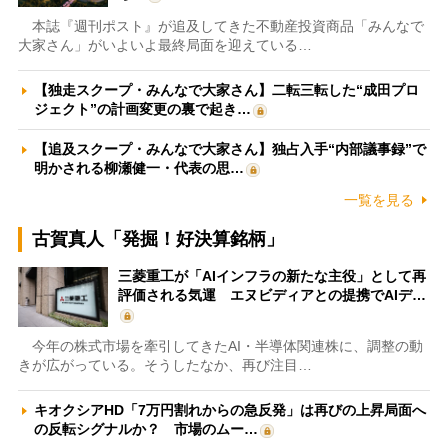
本誌『週刊ポスト』が追及してきた不動産投資商品「みんなで
大家さん」がいよいよ最終局面を迎えている…
【独走スクープ・みんなで大家さん】二転三転した“成田プロ
ジェクト”の計画変更の裏で起き…
【追及スクープ・みんなで大家さん】独占入手“内部議事録”で
明かされる柳瀬健一・代表の思…
一覧を見る
古賀真人「発掘！好決算銘柄」
三菱重工が「AIインフラの新たな主役」として再
評価される気運 エヌビディアとの提携でAIデ…
今年の株式市場を牽引してきたAI・半導体関連株に、調整の動
きが広がっている。そうしたなか、再び注目…
キオクシアHD「7万円割れからの急反発」は再びの上昇局面へ
の反転シグナルか？ 市場のムー…