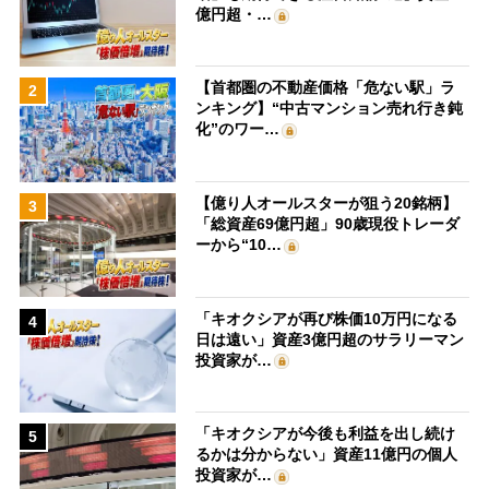
億円超・…
【首都圏の不動産価格「危ない駅」ラ
2
ンキング】“中古マンション売れ行き鈍
化”のワー…
【億り人オールスターが狙う20銘柄】
3
「総資産69億円超」90歳現役トレーダ
ーから“10…
「キオクシアが再び株価10万円になる
4
日は遠い」資産3億円超のサラリーマン
投資家が…
「キオクシアが今後も利益を出し続け
5
るかは分からない」資産11億円の個人
投資家が…