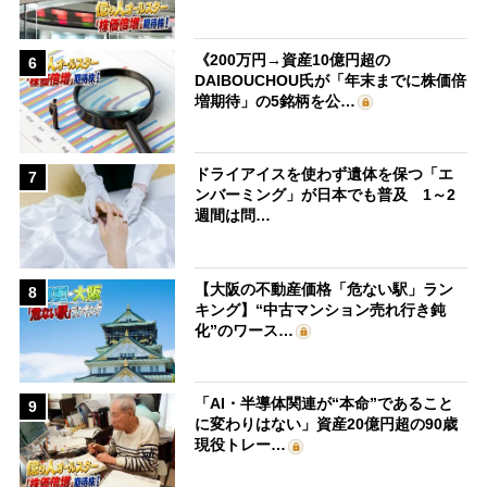
《200万円→資産10億円超の
6
DAIBOUCHOU氏が「年末までに株価倍
増期待」の5銘柄を公…
ドライアイスを使わず遺体を保つ「エ
7
ンバーミング」が日本でも普及 1～2
週間は問…
【大阪の不動産価格「危ない駅」ラン
8
キング】“中古マンション売れ行き鈍
化”のワース…
「AI・半導体関連が“本命”であること
9
に変わりはない」資産20億円超の90歳
現役トレー…