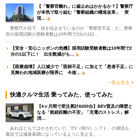
【「警察官離れ」に歯止めはかかるか？】警察庁
が本気で取り組む「警察組織の構造改革」 実
現…
警察庁が目下、頭を悩ませているのが「警察官不足」だ。警察
官の採用試験の受験者数は10年間で2分の1以…
【安全・安心ニッポンの危機】採用試験受験者数は10年間で2
分の1以下に！ 出生数減がも…
【医療崩壊】人口減少で「医師不足」に加えて「患者不足」に
見舞われ地域医療が限界に 今後…
一覧を見る
快適クルマ生活 乗ってみた、使ってみた
【4ヶ月間で受注累計6000台】BEV普及の障壁と
なる「航続距離の不安」「充電のストレス」解
消…
あれほどもてはやされていた「EV（BEV）シフト」の潮流も、
最近では減速基調になっているように見える。…