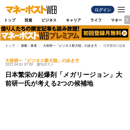
ログイン
トップ
投資
ビジネス
キャリア
ライフ
マネー
トップ
連載・著者
大前研一「ビジネス新大陸」の歩き方
日本繁栄の起爆剤
大前研一「ビジネス新大陸」の歩き方
2021.04.01 07:00
週刊ポスト
日本繁栄の起爆剤「メガリージョン」大
前研一氏が考える2つの候補地
Loaded
:
97.10%
/
Unmute