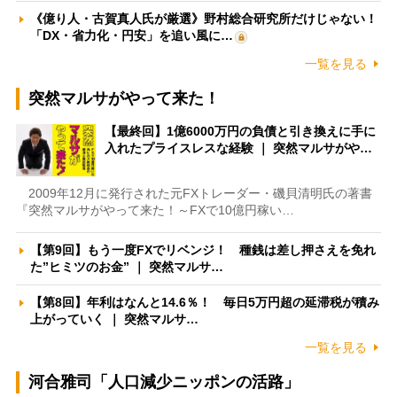
《億り人・古賀真人氏が厳選》野村総合研究所だけじゃない！
「DX・省力化・円安」を追い風に…
一覧を見る
突然マルサがやって来た！
【最終回】1億6000万円の負債と引き換えに手に
入れたプライスレスな経験 ｜ 突然マルサがや…
2009年12月に発行された元FXトレーダー・磯貝清明氏の著書
『突然マルサがやって来た！～FXで10億円稼い…
【第9回】もう一度FXでリベンジ！ 種銭は差し押さえを免れ
た”ヒミツのお金” ｜ 突然マルサ…
【第8回】年利はなんと14.6％！ 毎日5万円超の延滞税が積み
上がっていく ｜ 突然マルサ…
一覧を見る
河合雅司「人口減少ニッポンの活路」