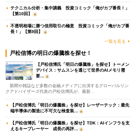
テクニカル分析・集中講義 投資コミック「俺がカブ番長！」
【第10回】
不透明相場に勝つ信用取引の極意 投資コミック「俺がカブ番
長！」【第9回】
一覧を見る
戸松信博の明日の爆騰株を探せ！
【戸松信博氏「明日の爆騰株」を探せ】トーメン
デバイス：サムスンを通じて世界のAIメモリ需
要…
新聞や雑誌など多数の金融メディアに出演するグローバルリン
クアドバイザーズ代表の戸松信博氏が、最新…
【戸松信博氏「明日の爆騰株」を探せ】レーザーテック：最先
端半導体の製造に不可欠な検査装…
【戸松信博氏「明日の爆騰株」を探せ】TDK：AIインフラを支
えるキープレーヤー 成長の再評…