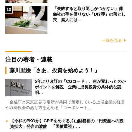
「失敗すると取り返しがつかない」葬
10
儀社の手を借りない「DIY葬」の落とし
穴 素人には…
一覧を見る
注目の著者・連載
藤川里絵「さあ、投資を始めよう！」
5年ぶり改訂の「CGコード」、何が変わったのか
ポイントを解説 企業に成長投資の具体的な説
明…
金融庁と東京証券取引所が共同で策定している上場企業の経営
や取締役会のあり方を定める「コーポレート…
【令和のPKOか】GPIFをめぐる片山財務相の「円資産への投
資拡大」発言の波紋 「国債重視」…