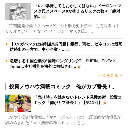
「いつ暴発してもおかしくはない」イーロン・マ
スク氏とスペースXが抱えるリスクの数々「絶対
的…
宇宙開発企業「スペースX」の上場で史上初の「兆万長者（ト
リリオネア）」となったイーロン・マスク氏。…
【3メガバンクは純利益5兆円超】銀行、商社、ゼネコンは最高
益続出の一方で、中小企業・…
急増する中国企業の“国籍ロンダリング” SHEIN、TikTok、
Temu…本社機能を海外に移転させ…
一覧を見る
投資ノウハウ満載コミック「俺がカブ番長！」
「売り時」を逃さないトレンド見極め術 投資コ
ミック「俺がカブ番長！」【第11回】
かつて投資情報雑誌「マネーポスト」にて、圧倒的な情報量が
詰め込まれた「天下無敵の株コミック」とし…