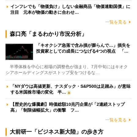
インフレでも「物価負け」しない金融商品「物価連動国債」に
注目 元本が物価の動きに合わせ…
一覧を見る
森口亮「まるわかり市況分析」
「キオクシア急落で含み損が膨らんで…」損失を
投資家としての成長につなげる4つの視点 「…
半導体株を中心に相場の調整色が強まり、7月中旬にはキオク
シアホールディングスがストップ安をつけるな…
「NYダウは高値更新、ナスダック・S&P500は足踏み」が意味
する米国株市場の変化 半…
【歴史的な爆騰劇】時価総額10兆円企業が「2連続ストップ
高」「制限値幅拡大」の衝撃 フ…
一覧を見る
大前研一「ビジネス新大陸」の歩き方