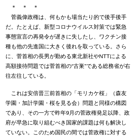
＊ ＊ ＊
菅義偉政権は、何もかも場当たり的で後手後手
だ。たとえば、新型コロナウイルス対策では緊急
事態宣言の再発令が遅きに失したし、ワクチン接
種も他の先進国に大きく後れを取っている。さら
に、菅首相の長男が勤める東北新社やNTTによる
高額接待問題では菅首相の“古巣”である総務省が右
往左往している。
これは安倍晋三前首相の「モリカケ桜」（森友
学園・加計学園・桜を見る会）問題と同様の構図
であり、その一方で昨年9月の菅政権発足以降、政
府が早急に取り組むべき国家的課題は何も解決し
ていない。このため国民の間では菅政権に対する