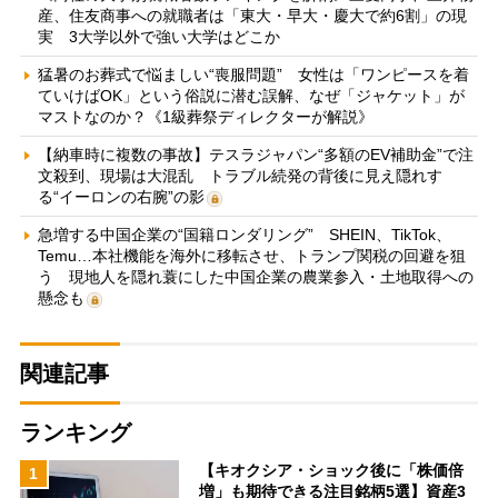
産、住友商事への就職者は「東大・早大・慶大で約6割」の現
実 3大学以外で強い大学はどこか
猛暑のお葬式で悩ましい“喪服問題” 女性は「ワンピースを着
ていけばOK」という俗説に潜む誤解、なぜ「ジャケット」が
マストなのか？《1級葬祭ディレクターが解説》
【納車時に複数の事故】テスラジャパン“多額のEV補助金”で注
文殺到、現場は大混乱 トラブル続発の背後に見え隠れす
る“イーロンの右腕”の影
急増する中国企業の“国籍ロンダリング” SHEIN、TikTok、
Temu…本社機能を海外に移転させ、トランプ関税の回避を狙
う 現地人を隠れ蓑にした中国企業の農業参入・土地取得への
懸念も
関連記事
ランキング
【キオクシア・ショック後に「株価倍
1
増」も期待できる注目銘柄5選】資産3