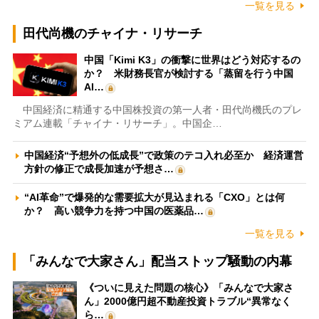
一覧を見る
田代尚機のチャイナ・リサーチ
中国「Kimi K3」の衝撃に世界はどう対応するの
か？ 米財務長官が検討する「蒸留を行う中国
AI…
中国経済に精通する中国株投資の第一人者・田代尚機氏のプレ
ミアム連載「チャイナ・リサーチ」。中国企…
中国経済“予想外の低成長”で政策のテコ入れ必至か 経済運営
方針の修正で成長加速が予想さ…
“AI革命”で爆発的な需要拡大が見込まれる「CXO」とは何
か？ 高い競争力を持つ中国の医薬品…
一覧を見る
「みんなで大家さん」配当ストップ騒動の内幕
《ついに見えた問題の核心》「みんなで大家さ
ん」2000億円超不動産投資トラブル“異常なく
ら…