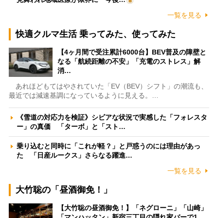
一覧を見る
快適クルマ生活 乗ってみた、使ってみた
【4ヶ月間で受注累計6000台】BEV普及の障壁と
なる「航続距離の不安」「充電のストレス」解
消…
あれほどもてはやされていた「EV（BEV）シフト」の潮流も、
最近では減速基調になっているように見える。…
《雪道の対応力を検証》シビアな状況で実感した「フォレスタ
ー」の真価 「ターボ」と「スト…
乗り込むと同時に「これが軽？」と戸惑うのには理由があっ
た 「日産ルークス」さらなる躍進…
一覧を見る
大竹聡の「昼酒御免！」
【大竹聡の昼酒御免！】「ネグローニ」「山崎」
「マンハッタン」新宿三丁目の隠れ家バーで1…