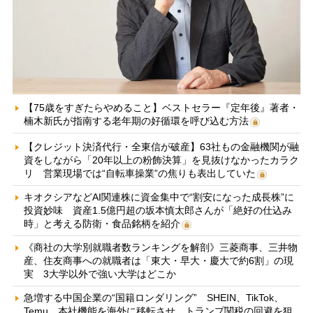
【75歳をすぎたらやめること】ベストセラー『定年後』著者・
楠木新氏が指南する老年期の好循環を呼び込む方法
【クレジット決済代行・全東信が破産】63社もの金融機関が融
資をしながら「20年以上の粉飾決算」を見抜けなかったカラク
リ 営業現場では“自転車操業”の焦りも表出していた
キオクシアなどAI関連株に資金集中で“割安になった成長株”に
投資妙味 資産1.5億円超の坂本慎太郎さんが「絶好の仕込み
時」と考える防衛・食品銘柄を紹介
《商社の大学別就職者数ランキングを解剖》三菱商事、三井物
産、住友商事への就職者は「東大・早大・慶大で約6割」の現
実 3大学以外で強い大学はどこか
急増する中国企業の“国籍ロンダリング” SHEIN、TikTok、
Temu…本社機能を海外に移転させ、トランプ関税の回避を狙