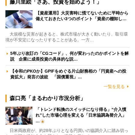
藤川里絵「さあ、投資を始めよう！」
【資産運用】大災害時に慌てないために平時から
備えておきたい3つのポイント「資産の棚卸し…
大規模な災害が起きると、株式市場が大きく動いたり、取引環
境が不安定になったりすることがある。一方…
5年ぶり改訂の「CGコード」、何が変わったのかポイントを解
説 企業に成長投資の具体的な説…
【令和のPKOか】GPIFをめぐる片山財務相の「円資産への投
資拡大」発言の波紋 「国債重視」…
一覧を見る
森口亮「まるわかり市況分析」
「トレンド転換のスイッチになり得る」“介入慣
れ”した市場心理を変える「日米協調為替介入」
…
日米両政府が、約28年ぶりとなる円買いの協調介入に踏み切っ