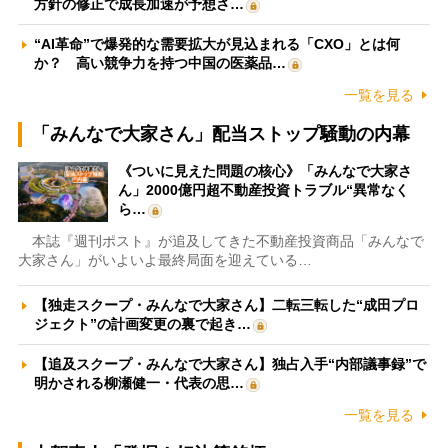
方針の修正で成長加速が予想さ…
“AI革命”で爆発的な需要拡大が見込まれる「CXO」とは何
か？ 高い競争力を持つ中国の医薬品…
一覧を見る
「みんなで大家さん」配当ストップ騒動の内幕
《ついに見えた問題の核心》「みんなで大家さ
ん」2000億円超不動産投資トラブル“異常なく
ら…
本誌『週刊ポスト』が追及してきた不動産投資商品「みんなで
大家さん」がいよいよ最終局面を迎えている…
【独走スクープ・みんなで大家さん】二転三転した“成田プロ
ジェクト”の計画変更の裏で起き…
【追及スクープ・みんなで大家さん】独占入手“内部議事録”で
明かされる柳瀬健一・代表の思…
一覧を見る