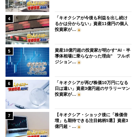
「キオクシアが今後も利益を出し続け
4
るかは分からない」資産11億円の個人
投資家が…
資産10億円超の投資家が明かす“AI・半
5
導体相場に乗らなかった理由” フルポ
ジション…
「キオクシアが再び株価10万円になる
6
日は遠い」資産3億円超のサラリーマン
投資家が…
【キオクシア・ショック後に「株価倍
7
増」も期待できる注目銘柄5選】資産3
億円超・…