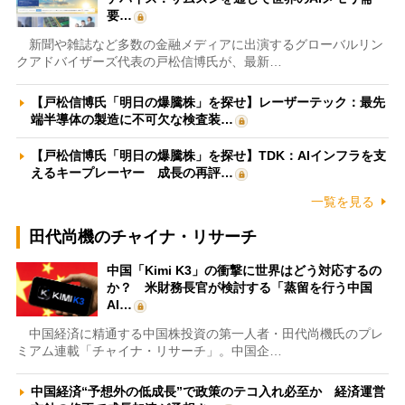
要…
新聞や雑誌など多数の金融メディアに出演するグローバルリン
クアドバイザーズ代表の戸松信博氏が、最新…
【戸松信博氏「明日の爆騰株」を探せ】レーザーテック：最先
端半導体の製造に不可欠な検査装…
【戸松信博氏「明日の爆騰株」を探せ】TDK：AIインフラを支
えるキープレーヤー 成長の再評…
一覧を見る
田代尚機のチャイナ・リサーチ
中国「Kimi K3」の衝撃に世界はどう対応するの
か？ 米財務長官が検討する「蒸留を行う中国
AI…
中国経済に精通する中国株投資の第一人者・田代尚機氏のプレ
ミアム連載「チャイナ・リサーチ」。中国企…
中国経済“予想外の低成長”で政策のテコ入れ必至か 経済運営