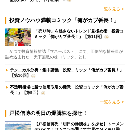
一覧を見る
投資ノウハウ満載コミック「俺がカブ番長！」
「売り時」を逃さないトレンド見極め術 投資コ
ミック「俺がカブ番長！」【第11回】
かつて投資情報雑誌「マネーポスト」にて、圧倒的な情報量が
詰め込まれた「天下無敵の株コミック」とし…
テクニカル分析・集中講義 投資コミック「俺がカブ番長！」
【第10回】
不透明相場に勝つ信用取引の極意 投資コミック「俺がカブ番
長！」【第9回】
一覧を見る
戸松信博の明日の爆騰株を探せ！
【戸松信博氏「明日の爆騰株」を探せ】トーメン
デバイス：サムスンを通じて世界のAIメモリ需