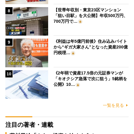
【世帯年収別・東京23区マンション
8
「狙い目駅」を大公開】年収500万円、
700万円で…
《利益は年5億円前後》住み込みバイト
9
から“ギガ大家さん”となった資産200億
円税理…
《2年弱で資産17.5倍の元証券マンが
10
「キオクシア急落で次に狙う」5銘柄を
公開》10…
一覧を見る
注目の著者・連載