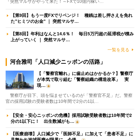
『突然マルサがやって来た！～FXで10億円稼い…
【第9回】もう一度FXでリベンジ！ 種銭は差し押さえを免れ
た”ヒミツのお金” ｜ 突然マルサ…
【第8回】年利はなんと14.6％！ 毎日5万円超の延滞税が積み
上がっていく ｜ 突然マルサ…
一覧を見る
河合雅司「人口減少ニッポンの活路」
【「警察官離れ」に歯止めはかかるか？】警察庁
が本気で取り組む「警察組織の構造改革」 実
現…
警察庁が目下、頭を悩ませているのが「警察官不足」だ。警察
官の採用試験の受験者数は10年間で2分の1以…
【安全・安心ニッポンの危機】採用試験受験者数は10年間で2
分の1以下に！ 出生数減がも…
【医療崩壊】人口減少で「医師不足」に加えて「患者不足」に
見舞われ地域医療が限界に 今後…