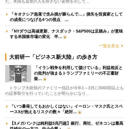
た。米国も追加介入を辞さない姿勢を示して…
「キオクシア急落で含み損が膨らんで…」損失を投資家として
の成長につなげる4つの視点 …
「NYダウは高値更新、ナスダック・S&P500は足踏み」が意味
する米国株市場の変化 半…
一覧を見る
大前研一「ビジネス新大陸」の歩き方
「イラン戦争を利用して儲けている」利益相反と
の批判が強まるトランプファミリーの不正蓄財
疑…
トランプ大統領のファミリー信託が今年1～3月に3000回以上も
の証券取引を行っていたことが明らかになり…
「いつ暴発してもおかしくはない」イーロン・マスク氏とスペ
ースXが抱えるリスクの数々「絶対…
【3メガバンクは純利益5兆円超】銀行、商社、ゼネコンは最高
益続出の一方で、中小企業・…