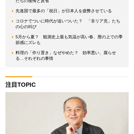
たちの後悔と反省
先進国で最多の「祝日」が日本人を疲弊させている
コロナでついに時代が追いついた？ 「非リア充」たち
の心の叫び
5月から夏？ 観測史上最も気温が高い春、暦の上での季
節感にズレも
料理の「作り置き」なぜやめた？ 効率悪い、腐らせ
る…それぞれの事情
注目TOPIC