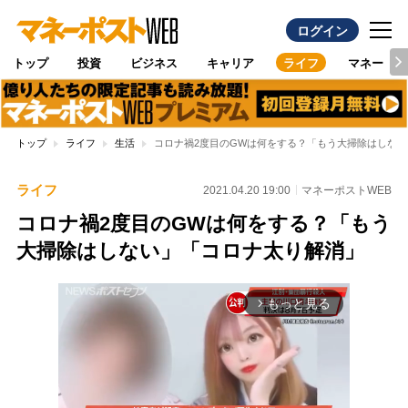
ログイン
トップ
投資
ビジネス
キャリア
ライフ
マネー
トップ
ライフ
生活
コロナ禍2度目のGWは何をする？「もう大掃除はしな
ライフ
2021.04.20 19:00
マネーポストWEB
コロナ禍2度目のGWは何をする？「もう
大掃除はしない」「コロナ太り解消」
もっと見る
arrow_forward_ios