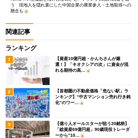
う 現地人を隠れ蓑にした中国企業の農業参入・土地取得への
懸念も
関連記事
ランキング
【資産10億円超・かんちさんが厳
1
選！】「キオクシアの次」に資金が流
れる期待の高…
【首都圏の不動産価格「危ない駅」ラ
2
ンキング】“中古マンション売れ行き鈍
化”のワー…
【億り人オールスターが狙う20銘柄】
3
「総資産69億円超」90歳現役トレーダ
ーから“10…