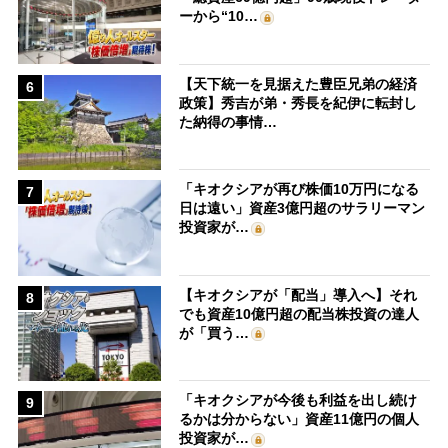
ーから“10…
【天下統一を見据えた豊臣兄弟の経済
6
政策】秀吉が弟・秀長を紀伊に転封し
た納得の事情…
「キオクシアが再び株価10万円になる
7
日は遠い」資産3億円超のサラリーマン
投資家が…
【キオクシアが「配当」導入へ】それ
8
でも資産10億円超の配当株投資の達人
が「買う…
「キオクシアが今後も利益を出し続け
9
るかは分からない」資産11億円の個人
投資家が…