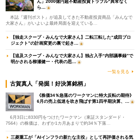
ん」2000億円超不動産投資トラブル“異常なく
ら…
本誌『週刊ポスト』が追及してきた不動産投資商品「みんなで
大家さん」がいよいよ最終局面を迎えている…
【独走スクープ・みんなで大家さん】二転三転した“成田プロ
ジェクト”の計画変更の裏で起き…
【追及スクープ・みんなで大家さん】独占入手“内部議事録”で
明かされる柳瀬健一・代表の思…
一覧を見る
古賀真人「発掘！好決算銘柄」
《株価34％急落のワークマンに特大反転の期待》
6月の売上低迷を吹き飛ばす第1四半期決算、…
6月3日に8330円をつけたワークマン（東証スタンダード・
7564）の株価は、わずか1カ月あまりで約34％下落…
三菱重工が「AIインフラの新たな主役」として再評価される気