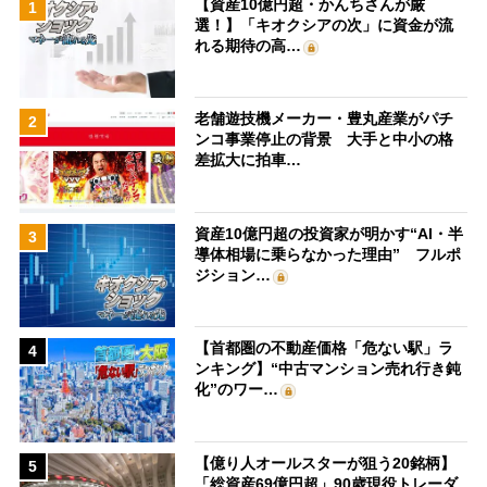
【資産10億円超・かんちさんが厳
1
選！】「キオクシアの次」に資金が流
れる期待の高…
老舗遊技機メーカー・豊丸産業がパチ
2
ンコ事業停止の背景 大手と中小の格
差拡大に拍車…
資産10億円超の投資家が明かす“AI・半
3
導体相場に乗らなかった理由” フルポ
ジション…
【首都圏の不動産価格「危ない駅」ラ
4
ンキング】“中古マンション売れ行き鈍
化”のワー…
【億り人オールスターが狙う20銘柄】
5
「総資産69億円超」90歳現役トレーダ