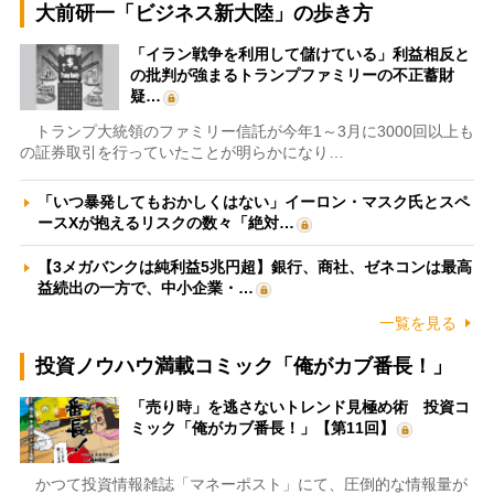
大前研一「ビジネス新大陸」の歩き方
「イラン戦争を利用して儲けている」利益相反と
の批判が強まるトランプファミリーの不正蓄財
疑…
トランプ大統領のファミリー信託が今年1～3月に3000回以上も
の証券取引を行っていたことが明らかになり…
「いつ暴発してもおかしくはない」イーロン・マスク氏とスペ
ースXが抱えるリスクの数々「絶対…
【3メガバンクは純利益5兆円超】銀行、商社、ゼネコンは最高
益続出の一方で、中小企業・…
一覧を見る
投資ノウハウ満載コミック「俺がカブ番長！」
「売り時」を逃さないトレンド見極め術 投資コ
ミック「俺がカブ番長！」【第11回】
かつて投資情報雑誌「マネーポスト」にて、圧倒的な情報量が