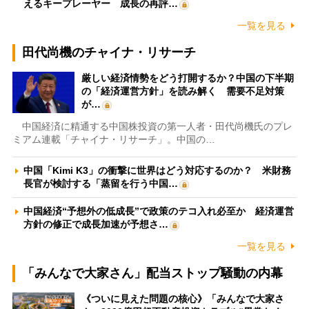
えるキープレーヤー 成長の再評…
一覧を見る
田代尚機のチャイナ・リサーチ
厳しい経済情勢をどう打開するか？中国の下半期
の「経済運営方針」を読み解く 需要不足対策
が…
中国経済に精通する中国株投資の第一人者・田代尚機氏のプレ
ミアム連載「チャイナ・リサーチ」。中国の…
中国「Kimi K3」の衝撃に世界はどう対応するのか？ 米財務
長官が検討する「蒸留を行う中国…
中国経済“予想外の低成長”で政策のテコ入れ必至か 経済運営
方針の修正で成長加速が予想さ…
一覧を見る
「みんなで大家さん」配当ストップ騒動の内幕
《ついに見えた問題の核心》「みんなで大家さ