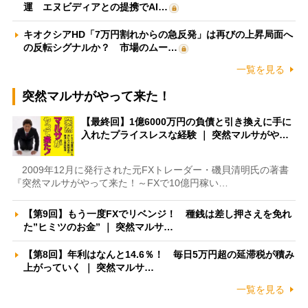
運 エヌビディアとの提携でAI…
キオクシアHD「7万円割れからの急反発」は再びの上昇局面へ
の反転シグナルか？ 市場のムー…
一覧を見る
突然マルサがやって来た！
【最終回】1億6000万円の負債と引き換えに手に
入れたプライスレスな経験 ｜ 突然マルサがや…
2009年12月に発行された元FXトレーダー・磯貝清明氏の著書
『突然マルサがやって来た！～FXで10億円稼い…
【第9回】もう一度FXでリベンジ！ 種銭は差し押さえを免れ
た”ヒミツのお金” ｜ 突然マルサ…
【第8回】年利はなんと14.6％！ 毎日5万円超の延滞税が積み
上がっていく ｜ 突然マルサ…
一覧を見る