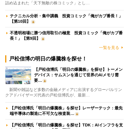
詰め込まれた「天下無敵の株コミック」とし…
テクニカル分析・集中講義 投資コミック「俺がカブ番長！」
【第10回】
不透明相場に勝つ信用取引の極意 投資コミック「俺がカブ番
長！」【第9回】
一覧を見る
戸松信博の明日の爆騰株を探せ！
【戸松信博氏「明日の爆騰株」を探せ】トーメン
デバイス：サムスンを通じて世界のAIメモリ需
要…
新聞や雑誌など多数の金融メディアに出演するグローバルリン
クアドバイザーズ代表の戸松信博氏が、最新…
【戸松信博氏「明日の爆騰株」を探せ】レーザーテック：最先
端半導体の製造に不可欠な検査装…
【戸松信博氏「明日の爆騰株」を探せ】TDK：AIインフラを支