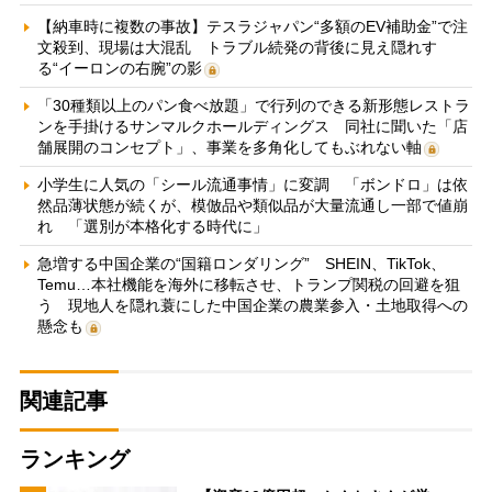
【納車時に複数の事故】テスラジャパン“多額のEV補助金”で注
文殺到、現場は大混乱 トラブル続発の背後に見え隠れす
る“イーロンの右腕”の影
「30種類以上のパン食べ放題」で行列のできる新形態レストラ
ンを手掛けるサンマルクホールディングス 同社に聞いた「店
舗展開のコンセプト」、事業を多角化してもぶれない軸
小学生に人気の「シール流通事情」に変調 「ボンドロ」は依
然品薄状態が続くが、模倣品や類似品が大量流通し一部で値崩
れ 「選別が本格化する時代に」
急増する中国企業の“国籍ロンダリング” SHEIN、TikTok、
Temu…本社機能を海外に移転させ、トランプ関税の回避を狙
う 現地人を隠れ蓑にした中国企業の農業参入・土地取得への
懸念も
関連記事
ランキング