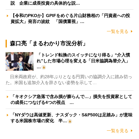
説 企業に成長投資の具体的な説…
【令和のPKOか】GPIFをめぐる片山財務相の「円資産への投
資拡大」発言の波紋 「国債重視」…
一覧を見る
森口亮「まるわかり市況分析」
「トレンド転換のスイッチになり得る」“介入慣
れ”した市場心理を変える「日米協調為替介入」
…
日米両政府が、約28年ぶりとなる円買いの協調介入に踏み切っ
た。米国も追加介入を辞さない姿勢を示して…
「キオクシア急落で含み損が膨らんで…」損失を投資家として
の成長につなげる4つの視点 …
「NYダウは高値更新、ナスダック・S&P500は足踏み」が意味
する米国株市場の変化 半…
一覧を見る