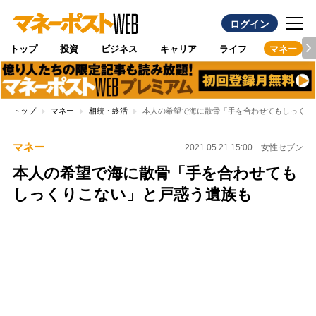
ログイン
トップ
投資
ビジネス
キャリア
ライフ
マネー
トップ
マネー
相続・終活
本人の希望で海に散骨「手を合わせてもしっくり
マネー
2021.05.21 15:00
女性セブン
本人の希望で海に散骨「手を合わせても
しっくりこない」と戸惑う遺族も
Loaded
:
100.00%
/
Unmute