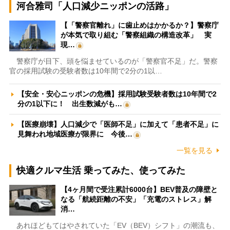
河合雅司「人口減少ニッポンの活路」
【「警察官離れ」に歯止めはかかるか？】警察庁
が本気で取り組む「警察組織の構造改革」 実
現…
警察庁が目下、頭を悩ませているのが「警察官不足」だ。警察
官の採用試験の受験者数は10年間で2分の1以…
【安全・安心ニッポンの危機】採用試験受験者数は10年間で2
分の1以下に！ 出生数減がも…
【医療崩壊】人口減少で「医師不足」に加えて「患者不足」に
見舞われ地域医療が限界に 今後…
一覧を見る
快適クルマ生活 乗ってみた、使ってみた
【4ヶ月間で受注累計6000台】BEV普及の障壁と
なる「航続距離の不安」「充電のストレス」解
消…
あれほどもてはやされていた「EV（BEV）シフト」の潮流も、