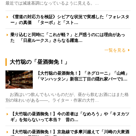
最近では減速基調になっているように見える。…
《雪道の対応力を検証》シビアな状況で実感した「フォレスタ
ー」の真価 「ターボ」と「スト…
乗り込むと同時に「これが軽？」と戸惑うのには理由があっ
た 「日産ルークス」さらなる躍進…
一覧を見る
大竹聡の「昼酒御免！」
【大竹聡の昼酒御免！】「ネグローニ」「山崎」
「マンハッタン」新宿三丁目の隠れ家バーで1…
お酒はいつ飲んでもいいものだが、昼から飲むお酒にはまた格
別の味わいがある――。ライター・作家の大竹…
【大竹聡の昼酒御免！】今の若者は「なめろう」や「キヌカツ
ギ」を知らないって本当？ 昔の…
【大竹聡の昼酒御免！】京急線で多摩川越えて「川崎の大衆酒