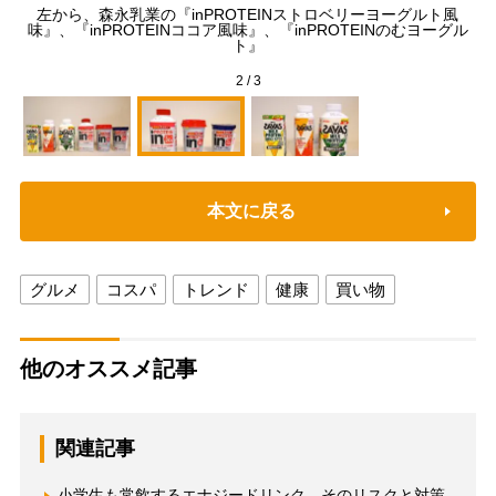
K
左から、森永乳業の『inPROTEINストロベリーヨーグルト風
ルト
味』、『inPROTEINココア風味』、『inPROTEINのむヨーグル
グル
ト』
2
/
3
本文に戻る
グルメ
コスパ
トレンド
健康
買い物
他のオススメ記事
関連記事
小学生も常飲するエナジードリンク そのリスクと対策