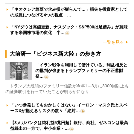
「キオクシア急落で含み損が膨らんで…」損失を投資家として
の成長につなげる4つの視点 …
「NYダウは高値更新、ナスダック・S&P500は足踏み」が意味
する米国株市場の変化 半…
一覧を見る
大前研一「ビジネス新大陸」の歩き方
「イラン戦争を利用して儲けている」利益相反と
の批判が強まるトランプファミリーの不正蓄財
疑…
トランプ大統領のファミリー信託が今年1～3月に3000回以上も
の証券取引を行っていたことが明らかになり…
「いつ暴発してもおかしくはない」イーロン・マスク氏とスペ
ースXが抱えるリスクの数々「絶対…
【3メガバンクは純利益5兆円超】銀行、商社、ゼネコンは最高
益続出の一方で、中小企業・…