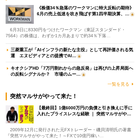
《株価34％急落のワークマンに特大反転の期待》
6月の売上低迷を吹き飛ばす第1四半期決算、…
6月3日に8330円をつけたワークマン（東証スタンダード・
7564）の株価は、わずか1カ月あまりで約34％下落…
三菱重工が「AIインフラの新たな主役」として再評価される気
運 エヌビディアとの提携でAI…
キオクシアHD「7万円割れからの急反発」は再びの上昇局面へ
の反転シグナルか？ 市場のムー…
一覧を見る
突然マルサがやって来た！
【最終回】1億6000万円の負債と引き換えに手に
入れたプライスレスな経験 ｜ 突然マルサがや…
2009年12月に発行された元FXトレーダー・磯貝清明氏の著書
『突然マルサがやって来た！～FXで10億円稼い…