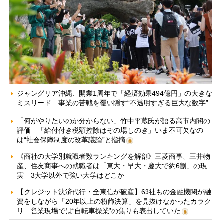
ジャングリア沖縄、開業1周年で「経済効果494億円」の大きな
ミスリード 事業の苦戦を覆い隠す“不透明すぎる巨大な数字”
「何がやりたいのか分からない」竹中平蔵氏が語る高市内閣の
評価 「給付付き税額控除はその場しのぎ」いま不可欠なの
は“社会保障制度の改革議論”と指摘
《商社の大学別就職者数ランキングを解剖》三菱商事、三井物
産、住友商事への就職者は「東大・早大・慶大で約6割」の現
実 3大学以外で強い大学はどこか
【クレジット決済代行・全東信が破産】63社もの金融機関が融
資をしながら「20年以上の粉飾決算」を見抜けなかったカラク
リ 営業現場では“自転車操業”の焦りも表出していた