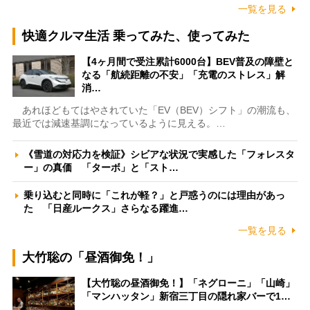
一覧を見る
快適クルマ生活 乗ってみた、使ってみた
【4ヶ月間で受注累計6000台】BEV普及の障壁と
なる「航続距離の不安」「充電のストレス」解
消…
あれほどもてはやされていた「EV（BEV）シフト」の潮流も、
最近では減速基調になっているように見える。…
《雪道の対応力を検証》シビアな状況で実感した「フォレスタ
ー」の真価 「ターボ」と「スト…
乗り込むと同時に「これが軽？」と戸惑うのには理由があっ
た 「日産ルークス」さらなる躍進…
一覧を見る
大竹聡の「昼酒御免！」
【大竹聡の昼酒御免！】「ネグローニ」「山崎」
「マンハッタン」新宿三丁目の隠れ家バーで1…