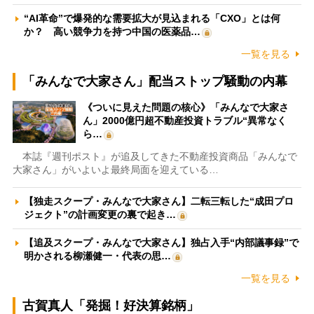
“AI革命”で爆発的な需要拡大が見込まれる「CXO」とは何
か？ 高い競争力を持つ中国の医薬品…
一覧を見る
「みんなで大家さん」配当ストップ騒動の内幕
《ついに見えた問題の核心》「みんなで大家さ
ん」2000億円超不動産投資トラブル“異常なく
ら…
本誌『週刊ポスト』が追及してきた不動産投資商品「みんなで
大家さん」がいよいよ最終局面を迎えている…
【独走スクープ・みんなで大家さん】二転三転した“成田プロ
ジェクト”の計画変更の裏で起き…
【追及スクープ・みんなで大家さん】独占入手“内部議事録”で
明かされる柳瀬健一・代表の思…
一覧を見る
古賀真人「発掘！好決算銘柄」