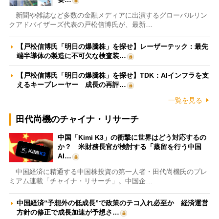
新聞や雑誌など多数の金融メディアに出演するグローバルリン
クアドバイザーズ代表の戸松信博氏が、最新…
【戸松信博氏「明日の爆騰株」を探せ】レーザーテック：最先
端半導体の製造に不可欠な検査装…
【戸松信博氏「明日の爆騰株」を探せ】TDK：AIインフラを支
えるキープレーヤー 成長の再評…
一覧を見る
田代尚機のチャイナ・リサーチ
中国「Kimi K3」の衝撃に世界はどう対応するの
か？ 米財務長官が検討する「蒸留を行う中国
AI…
中国経済に精通する中国株投資の第一人者・田代尚機氏のプレ
ミアム連載「チャイナ・リサーチ」。中国企…
中国経済“予想外の低成長”で政策のテコ入れ必至か 経済運営
方針の修正で成長加速が予想さ…