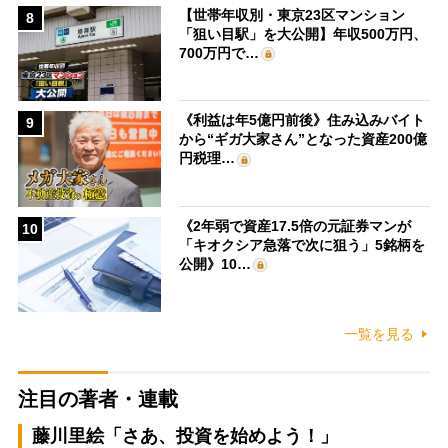
【世帯年収別・東京23区マンション
8
「狙い目駅」を大公開】年収500万円、
700万円で…
《利益は年5億円前後》住み込みバイト
9
から“ギガ大家さん”となった資産200億
円税理…
《2年弱で資産17.5倍の元証券マンが
10
「キオクシア急落で次に狙う」5銘柄を
公開》10…
一覧を見る
注目の著者・連載
藤川里絵「さあ、投資を始めよう！」