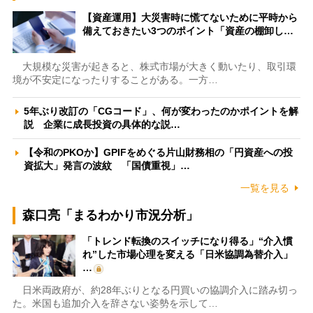
【資産運用】大災害時に慌てないために平時から
備えておきたい3つのポイント「資産の棚卸し…
大規模な災害が起きると、株式市場が大きく動いたり、取引環
境が不安定になったりすることがある。一方…
5年ぶり改訂の「CGコード」、何が変わったのかポイントを解
説 企業に成長投資の具体的な説…
【令和のPKOか】GPIFをめぐる片山財務相の「円資産への投
資拡大」発言の波紋 「国債重視」…
一覧を見る
森口亮「まるわかり市況分析」
「トレンド転換のスイッチになり得る」“介入慣
れ”した市場心理を変える「日米協調為替介入」
…
日米両政府が、約28年ぶりとなる円買いの協調介入に踏み切っ
た。米国も追加介入を辞さない姿勢を示して…