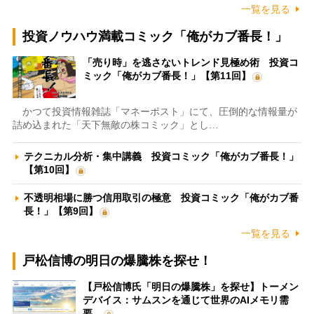
一覧を見る
投資ノウハウ満載コミック「俺がカブ番長！」
「売り時」を逃さないトレンド見極め術 投資コ
ミック「俺がカブ番長！」【第11回】
かつて投資情報雑誌「マネーポスト」にて、圧倒的な情報量が
詰め込まれた「天下無敵の株コミック」とし…
テクニカル分析・集中講義 投資コミック「俺がカブ番長！」
【第10回】
不透明相場に勝つ信用取引の極意 投資コミック「俺がカブ番
長！」【第9回】
一覧を見る
戸松信博の明日の爆騰株を探せ！
【戸松信博氏「明日の爆騰株」を探せ】トーメン
デバイス：サムスンを通じて世界のAIメモリ需
要…