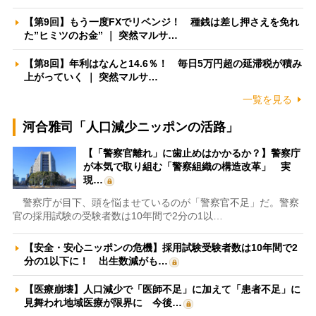
【第9回】もう一度FXでリベンジ！ 種銭は差し押さえを免れ
た”ヒミツのお金” ｜ 突然マルサ…
【第8回】年利はなんと14.6％！ 毎日5万円超の延滞税が積み
上がっていく ｜ 突然マルサ…
一覧を見る
河合雅司「人口減少ニッポンの活路」
【「警察官離れ」に歯止めはかかるか？】警察庁
が本気で取り組む「警察組織の構造改革」 実
現…
警察庁が目下、頭を悩ませているのが「警察官不足」だ。警察
官の採用試験の受験者数は10年間で2分の1以…
【安全・安心ニッポンの危機】採用試験受験者数は10年間で2
分の1以下に！ 出生数減がも…
【医療崩壊】人口減少で「医師不足」に加えて「患者不足」に
見舞われ地域医療が限界に 今後…