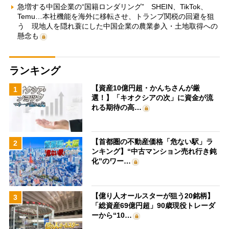
急増する中国企業の“国籍ロンダリング” SHEIN、TikTok、
Temu…本社機能を海外に移転させ、トランプ関税の回避を狙
う 現地人を隠れ蓑にした中国企業の農業参入・土地取得への
懸念も
ランキング
【資産10億円超・かんちさんが厳
1
選！】「キオクシアの次」に資金が流
れる期待の高…
【首都圏の不動産価格「危ない駅」ラ
2
ンキング】“中古マンション売れ行き鈍
化”のワー…
【億り人オールスターが狙う20銘柄】
3
「総資産69億円超」90歳現役トレーダ
ーから“10…