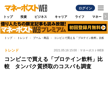
ログイン
トップ
投資
ビジネス
キャリア
ライフ
マネー
トップ
トレンド
ブーム・商品
コンビニで買える「プロテイン飲料」比較 
トレンド
2021.05.16 15:00
マネーポストWEB
コンビニで買える「プロテイン飲料」比
較 タンパク質摂取のコスパも調査
Loaded
:
88.23%
/
Unmute