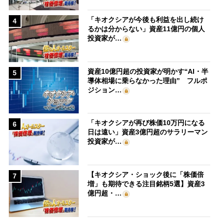
「キオクシアが今後も利益を出し続け
4
るかは分からない」資産11億円の個人
投資家が…
資産10億円超の投資家が明かす“AI・半
5
導体相場に乗らなかった理由” フルポ
ジション…
「キオクシアが再び株価10万円になる
6
日は遠い」資産3億円超のサラリーマン
投資家が…
【キオクシア・ショック後に「株価倍
7
増」も期待できる注目銘柄5選】資産3
億円超・…