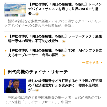
【戸松信博氏「明日の爆騰株」を探せ】トーメン
デバイス：サムスンを通じて世界のAIメモリ需
要…
新聞や雑誌など多数の金融メディアに出演するグローバルリン
クアドバイザーズ代表の戸松信博氏が、最新…
【戸松信博氏「明日の爆騰株」を探せ】レーザーテック：最先
端半導体の製造に不可欠な検査装…
【戸松信博氏「明日の爆騰株」を探せ】TDK：AIインフラを支
えるキープレーヤー 成長の再評…
一覧を見る
田代尚機のチャイナ・リサーチ
厳しい経済情勢をどう打開するか？中国の下半期
の「経済運営方針」を読み解く 需要不足対策
が…
中国経済に精通する中国株投資の第一人者・田代尚機氏のプレ
ミアム連載「チャイナ・リサーチ」。中国の…