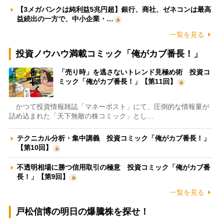
【3メガバンクは純利益5兆円超】銀行、商社、ゼネコンは最高
益続出の一方で、中小企業・…
一覧を見る
投資ノウハウ満載コミック「俺がカブ番長！」
「売り時」を逃さないトレンド見極め術 投資コ
ミック「俺がカブ番長！」【第11回】
かつて投資情報雑誌「マネーポスト」にて、圧倒的な情報量が
詰め込まれた「天下無敵の株コミック」とし…
テクニカル分析・集中講義 投資コミック「俺がカブ番長！」
【第10回】
不透明相場に勝つ信用取引の極意 投資コミック「俺がカブ番
長！」【第9回】
一覧を見る
戸松信博の明日の爆騰株を探せ！