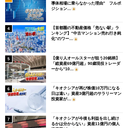
導体相場に乗らなかった理由” フルポ
ジション…
【首都圏の不動産価格「危ない駅」ラ
4
ンキング】“中古マンション売れ行き鈍
化”のワー…
【億り人オールスターが狙う20銘柄】
5
「総資産69億円超」90歳現役トレーダ
ーから“10…
「キオクシアが再び株価10万円になる
6
日は遠い」資産3億円超のサラリーマン
投資家が…
「キオクシアが今後も利益を出し続け
7
るかは分からない」資産11億円の個人