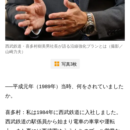
西武鉄道・喜多村樹美男社長が語る沿線強化プランとは（撮影／
山崎力夫）
写真3枚
──平成元年（1989年）当時、何をされていました
か。
喜多村：私は1984年に西武鉄道に入社しました。
西武鉄道の駅係員から始まり電車の車掌や運転