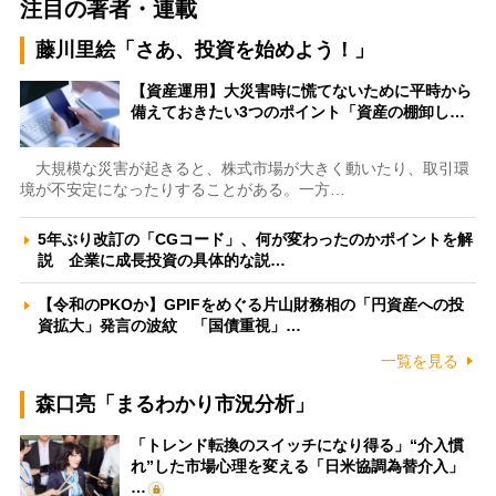
注目の著者・連載
藤川里絵「さあ、投資を始めよう！」
【資産運用】大災害時に慌てないために平時から
備えておきたい3つのポイント「資産の棚卸し…
大規模な災害が起きると、株式市場が大きく動いたり、取引環
境が不安定になったりすることがある。一方…
5年ぶり改訂の「CGコード」、何が変わったのかポイントを解
説 企業に成長投資の具体的な説…
【令和のPKOか】GPIFをめぐる片山財務相の「円資産への投
資拡大」発言の波紋 「国債重視」…
一覧を見る
森口亮「まるわかり市況分析」
「トレンド転換のスイッチになり得る」“介入慣
れ”した市場心理を変える「日米協調為替介入」
…