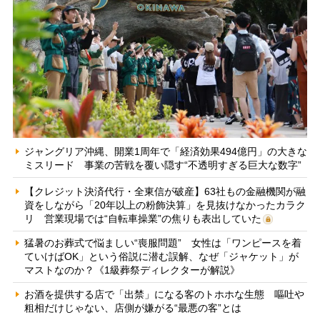
ジャングリア沖縄、開業1周年で「経済効果494億円」の大きな
ミスリード 事業の苦戦を覆い隠す“不透明すぎる巨大な数字”
【クレジット決済代行・全東信が破産】63社もの金融機関が融
資をしながら「20年以上の粉飾決算」を見抜けなかったカラク
リ 営業現場では“自転車操業”の焦りも表出していた
猛暑のお葬式で悩ましい“喪服問題” 女性は「ワンピースを着
ていけばOK」という俗説に潜む誤解、なぜ「ジャケット」が
マストなのか？《1級葬祭ディレクターが解説》
お酒を提供する店で「出禁」になる客のトホホな生態 嘔吐や
粗相だけじゃない、店側が嫌がる“最悪の客”とは