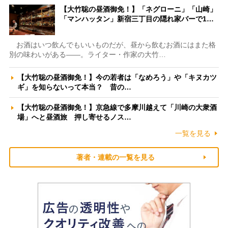
【大竹聡の昼酒御免！】「ネグローニ」「山崎」
「マンハッタン」新宿三丁目の隠れ家バーで1…
お酒はいつ飲んでもいいものだが、昼から飲むお酒にはまた格
別の味わいがある――。ライター・作家の大竹…
【大竹聡の昼酒御免！】今の若者は「なめろう」や「キヌカツ
ギ」を知らないって本当？ 昔の…
【大竹聡の昼酒御免！】京急線で多摩川越えて「川崎の大衆酒
場」へと昼酒旅 押し寄せるノス…
一覧を見る
著者・連載の一覧を見る