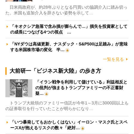
日米両政府が、約28年ぶりとなる円買いの協調介入に踏み切っ
た。米国も追加介入を辞さない姿勢を示して…
「キオクシア急落で含み損が膨らんで…」損失を投資家として
の成長につなげる4つの視点 …
「NYダウは高値更新、ナスダック・S&P500は足踏み」が意味
する米国株市場の変化 半…
一覧を見る
大前研一「ビジネス新大陸」の歩き方
「イラン戦争を利用して儲けている」利益相反と
の批判が強まるトランプファミリーの不正蓄財
疑…
トランプ大統領のファミリー信託が今年1～3月に3000回以上も
の証券取引を行っていたことが明らかになり…
「いつ暴発してもおかしくはない」イーロン・マスク氏とスペ
ースXが抱えるリスクの数々「絶対…