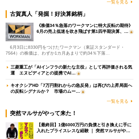
一覧を見る
古賀真人「発掘！好決算銘柄」
《株価34％急落のワークマンに特大反転の期待》
6月の売上低迷を吹き飛ばす第1四半期決算、…
6月3日に8330円をつけたワークマン（東証スタンダード・
7564）の株価は、わずか1カ月あまりで約34％下落…
三菱重工が「AIインフラの新たな主役」として再評価される気
運 エヌビディアとの提携でAI…
キオクシアHD「7万円割れからの急反発」は再びの上昇局面へ
の反転シグナルか？ 市場のムー…
一覧を見る
突然マルサがやって来た！
【最終回】1億6000万円の負債と引き換えに手に
入れたプライスレスな経験 ｜ 突然マルサがや…