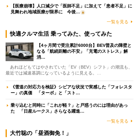
【医療崩壊】人口減少で「医師不足」に加えて「患者不足」に
見舞われ地域医療が限界に 今後…
一覧を見る
快適クルマ生活 乗ってみた、使ってみた
【4ヶ月間で受注累計6000台】BEV普及の障壁と
なる「航続距離の不安」「充電のストレス」解
消…
あれほどもてはやされていた「EV（BEV）シフト」の潮流も、
最近では減速基調になっているように見える。…
《雪道の対応力を検証》シビアな状況で実感した「フォレスタ
ー」の真価 「ターボ」と「スト…
乗り込むと同時に「これが軽？」と戸惑うのには理由があっ
た 「日産ルークス」さらなる躍進…
一覧を見る
大竹聡の「昼酒御免！」