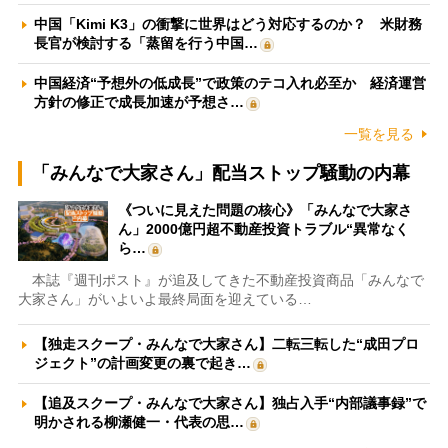
中国「Kimi K3」の衝撃に世界はどう対応するのか？ 米財務
長官が検討する「蒸留を行う中国…
中国経済“予想外の低成長”で政策のテコ入れ必至か 経済運営
方針の修正で成長加速が予想さ…
一覧を見る
「みんなで大家さん」配当ストップ騒動の内幕
《ついに見えた問題の核心》「みんなで大家さ
ん」2000億円超不動産投資トラブル“異常なく
ら…
本誌『週刊ポスト』が追及してきた不動産投資商品「みんなで
大家さん」がいよいよ最終局面を迎えている…
【独走スクープ・みんなで大家さん】二転三転した“成田プロ
ジェクト”の計画変更の裏で起き…
【追及スクープ・みんなで大家さん】独占入手“内部議事録”で
明かされる柳瀬健一・代表の思…