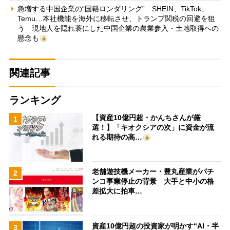
急増する中国企業の“国籍ロンダリング” SHEIN、TikTok、
Temu…本社機能を海外に移転させ、トランプ関税の回避を狙
う 現地人を隠れ蓑にした中国企業の農業参入・土地取得への
懸念も
関連記事
ランキング
【資産10億円超・かんちさんが厳
1
選！】「キオクシアの次」に資金が流
れる期待の高…
老舗遊技機メーカー・豊丸産業がパチ
2
ンコ事業停止の背景 大手と中小の格
差拡大に拍車…
資産10億円超の投資家が明かす“AI・半
3