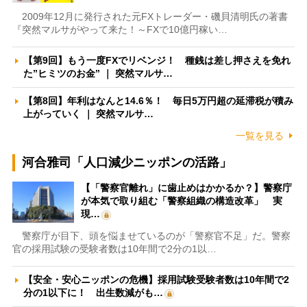
2009年12月に発行された元FXトレーダー・磯貝清明氏の著書
『突然マルサがやって来た！～FXで10億円稼い…
【第9回】もう一度FXでリベンジ！ 種銭は差し押さえを免れ
た”ヒミツのお金” ｜ 突然マルサ…
【第8回】年利はなんと14.6％！ 毎日5万円超の延滞税が積み
上がっていく ｜ 突然マルサ…
一覧を見る
河合雅司「人口減少ニッポンの活路」
【「警察官離れ」に歯止めはかかるか？】警察庁
が本気で取り組む「警察組織の構造改革」 実
現…
警察庁が目下、頭を悩ませているのが「警察官不足」だ。警察
官の採用試験の受験者数は10年間で2分の1以…
【安全・安心ニッポンの危機】採用試験受験者数は10年間で2
分の1以下に！ 出生数減がも…